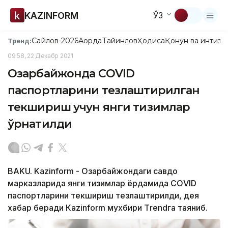
KAZINFORM
ЎЗ
Сайлов-2026
Ақорда
Тайинлов
Ҳодиса
Қонун ва интизо
Тренд:
09:58, 22 Декабр 2021
Озарбайжонда CОVID
паспортларини тезлаштирилган
текшириш учун янги тизимлар
ўрнатилди
BAKU. Kazinform - Озарбайжондаги савдо
марказларида янги тизимлар ёрдамида CОVID
паспортларини текшириш тезлаштирилди, дея
хабар беради Кazinform мухбири Тrendга таяниб.