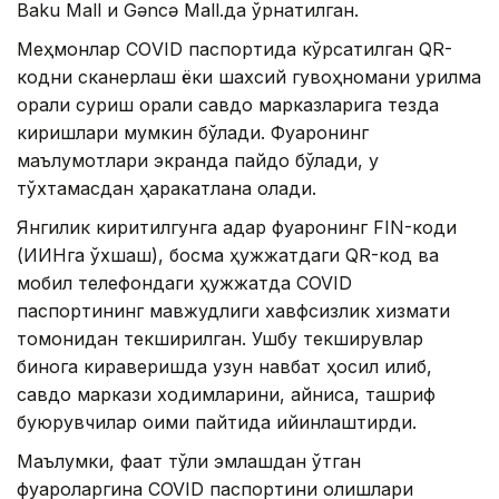
Baku Mall и Gəncə Mall.да ўрнатилган.
Меҳмонлар CОVID паспортида кўрсатилган QR-
кодни сканерлаш ёки шахсий гувоҳномани қурилма
орқали суриш орқали савдо марказларига тезда
киришлари мумкин бўлади. Фуқаронинг
маълумотлари экранда пайдо бўлади, у
тўхтамасдан ҳаракатлана олади.
Янгилик киритилгунга қадар фуқаронинг FIN-коди
(ИИНга ўхшаш), босма ҳужжатдаги QR-код ва
мобил телефондаги ҳужжатда COVID
паспортининг мавжудлиги хавфсизлик хизмати
томонидан текширилган. Ушбу текширувлар
бинога кираверишда узун навбат ҳосил қилиб,
савдо маркази ходимларини, айниқса, ташриф
буюрувчилар оқими пайтида қийинлаштирди.
Маълумки, фақат тўлиқ эмлашдан ўтган
фуқароларгина COVID паспортини олишлари