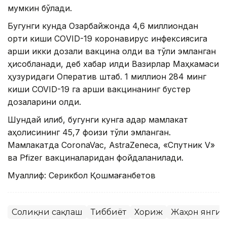
мумкин бўлади.
Бугунги кунда Озарбайжонда 4,6 миллиондан
ортиқ киши CОVID-19 коронавирус инфексиясига
қарши икки дозали вакцина олди ва тўлиқ эмланган
ҳисобланади, деб хабар қилди Вазирлар Маҳкамаси
ҳузуридаги Оператив штаб. 1 миллион 284 минг
киши COVID-19 га қарши вакцинанинг бустер
дозаларини олди.
Шундай қилиб, бугунги кунга қадар мамлакат
аҳолисининг 45,7 фоизи тўлиқ эмланган.
Мамлакатда CоronaVac, АstraZeneca, «Спутник V»
ва Pfizer вакциналаридан фойдаланилади.
Муаллиф: Серикбол Қошмағанбетов
Соғлиқни сақлаш
Тиббиёт
Хориж
Жаҳон янги