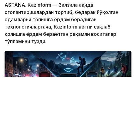
ASTANA. Kazinform — Зилзила ҳақида
огоҳлантиришлардан тортиб, бедарак йўқолган
одамларни топишга ёрдам берадиган
технологияларгача, Кazinform ҳаётни сақлаб
қолишга ёрдам бераётган рақамли воситалар
тўпламини тузди.
Фото: СИ