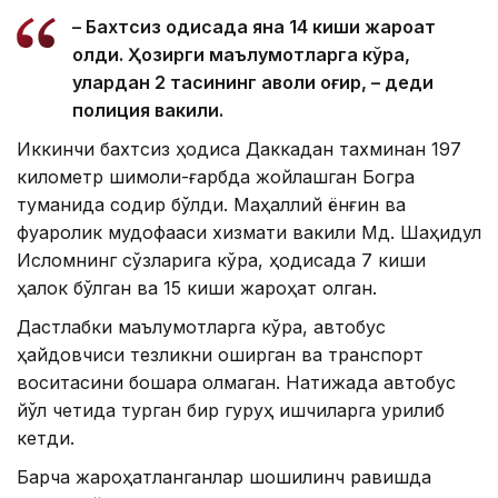
– Бахтсиз ҳодисада яна 14 киши жароҳат
олди. Ҳозирги маълумотларга кўра,
улардан 2 тасининг аҳволи оғир, – деди
полиция вакили.
Иккинчи бахтсиз ҳодиса Даккадан тахминан 197
километр шимоли-ғарбда жойлашган Богра
туманида содир бўлди. Маҳаллий ёнғин ва
фуқаролик мудофааси хизмати вакили Мд. Шаҳидул
Исломнинг сўзларига кўра, ҳодисада 7 киши
ҳалок бўлган ва 15 киши жароҳат олган.
Дастлабки маълумотларга кўра, автобус
ҳайдовчиси тезликни оширган ва транспорт
воситасини бошқара олмаган. Натижада автобус
йўл четида турган бир гуруҳ ишчиларга урилиб
кетди.
Барча жароҳатланганлар шошилинч равишда