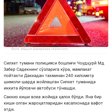
Фото: Мақсат Шағирбаев / Kazinform
Силхет тумани полицияси бошлиғи Чоудҳурй Мд
Забер Садекнинг сўзларига кўра, мамлакат
пойтахти Даккадан тахминан 240 километр
шимоли-шарқда жойлашган Силхет туманида
иккита йўловчи автобуси тўқнашди.
Саккиз киши воқеа жойида ҳалок бўлди. Яна бир
киши олган жароҳатларидан касалхонада вафот
этди.