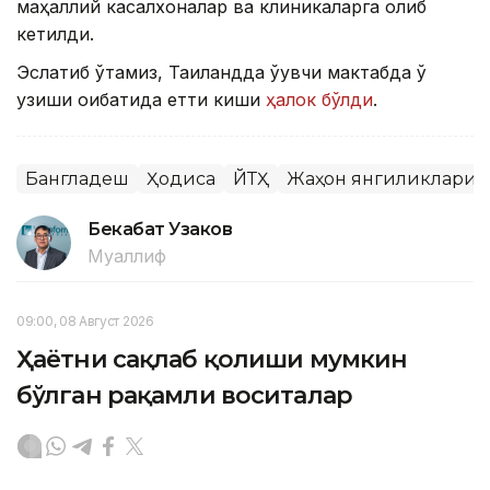
маҳаллий касалхоналар ва клиникаларга олиб
кетилди.
Эслатиб ўтамиз, Таиландда ўқувчи мактабда ўқ
узиши оқибатида етти киши
ҳалок бўлди
.
Бангладеш
Ҳодиса
ЙТҲ
Жаҳон янгиликлари
Бекабат Узаков
Муаллиф
09:00, 08 Август 2026
Ҳаётни сақлаб қолиши мумкин
бўлган рақамли воситалар