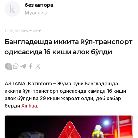
без автора
Муаллиф
11:36, 08 Август 2026
Бангладешда иккита йўл-транспорт
ҳодисасида 16 киши ҳалок бўлди
ASTANА. Кazinform – Жума куни Бангладешда
иккита йўл-транспорт ҳодисасида камида 16 киши
ҳалок бўлди ва 29 киши жароҳат олди, деб хабар
берди
Xinhua
.