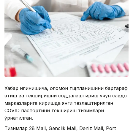
Хабар қилинишича, оломон тщпланишини бартараф
этиш ва текширишни соддалаштириш учун савдо
марказларига киришда янги тезлаштирилган
CОVID паспортини текшириш тизимлари
ўрнатилган.
Тизимлар 28 Mall, Gənclik Mall, Dəniz Mall, Port