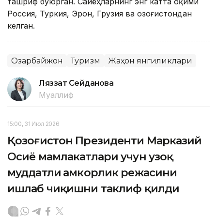
ташриф буюрган. Сайёҳларнинг энг катта оқими
Россия, Туркия, Эрон, Грузия ва Қозоғистондан
келган.
Озарбайжон
Туризм
Жаҳон янгиликлари
Ляззат Сейданова
Муаллиф
15:00, 31 Июл 2026
Қозоғистон Президенти Марказий
Осиё мамлакатлари учун узоқ
муддатли ҳамкорлик режасини
ишлаб чиқишни таклиф қилди