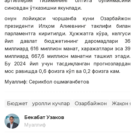
артиллерия тизимининг олтита бўлинмасини
синовдан ўтказишни якунлади.
Қонун лойиҳаси чоршанба куни Озарбайжон
президенти Илҳом Алиевнинг таклифи билан
парламентга киритилди. Ҳужжатга кўра, келгуси
йил давлат бюджетининг даромадлари 36
миллиард 616 миллион манат, харажатлари эса 39
миллиард 667,6 миллион манатни ташкил этади.
Бу 2024 йил учун тасдиқланган прогнозлардан
мос равишда 0,6 фоизга кўп ва 0,2 фоизга кам.
Муаллиф: Серикбол Қошмағанбетов
Бюджет
Қуролли кучлар
Озарбайжон
Жаҳон я
Бекабат Узаков
Муаллиф