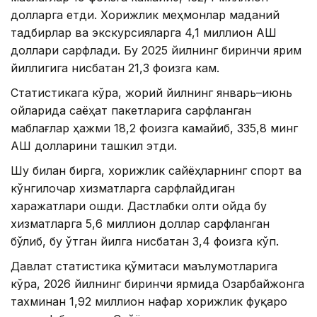
долларга етди. Хорижлик меҳмонлар маданий
тадбирлар ва экскурсияларга 4,1 миллион АҚШ
доллари сарфлади. Бу 2025 йилнинг биринчи ярим
йиллигига нисбатан 21,3 фоизга кам.
Статистикага кўра, жорий йилнинг январь–июнь
ойларида саёҳат пакетларига сарфланган
маблағлар ҳажми 18,2 фоизга камайиб, 335,8 минг
АҚШ долларини ташкил этди.
Шу билан бирга, хорижлик сайёҳларнинг спорт ва
кўнгилочар хизматларга сарфлайдиган
харажатлари ошди. Дастлабки олти ойда бу
хизматларга 5,6 миллион доллар сарфланган
бўлиб, бу ўтган йилга нисбатан 3,4 фоизга кўп.
Давлат статистика қўмитаси маълумотларига
кўра, 2026 йилнинг биринчи ярмида Озарбайжонга
тахминан 1,92 миллион нафар хорижлик фуқаро