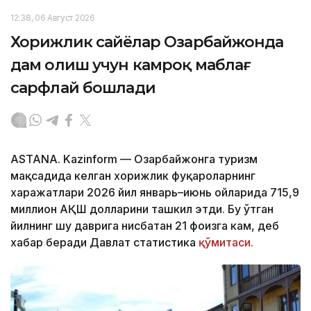
12:38, 06 Август 2026
Хорижлик сайёҳлар Озарбайжонда
дам олиш учун камроқ маблағ
сарфлай бошлади
ASTANA. Kazinform — Озарбайжонга туризм
мақсадида келган хорижлик фуқароларнинг
харажатлари 2026 йил январь–июнь ойларида 715,9
миллион АҚШ долларини ташкил этди. Бу ўтган
йилнинг шу даврига нисбатан 21 фоизга кам, деб
хабар беради Давлат статистика
қўмитаси.