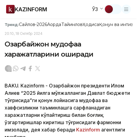
KAZINFORM
ЎЗ
Сайлов-2026
Ақорда
Тайинлов
Ҳодиса
Қонун ва интизо
Тренд:
20:10, 18 Октябр 2024
Озарбайжон мудофаа
харажатларини оширади
BAKU. Kazinform - Озарбайжон президенти Илҳом
Алиев “2025 йилга мўлжалланган Давлат бюджети
тўғрисида”ги қонун лойиҳасига мудофаа ва
хавфсизликни таъминлашга сарфланадиган
харажатларни кўпайтириш билан боғлиқ
ўзгартиришлар киритиш тўғрисидаги фармонни
имзолади, дея хабар беради
Kazinform
агентлиги