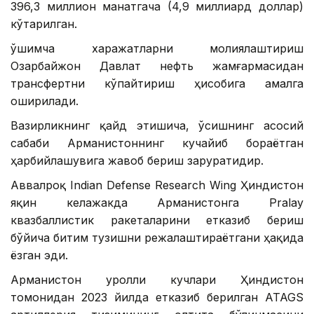
396,3 миллион манатгача (4,9 миллиард доллар)
кўтарилган.
Қўшимча харажатларни молиялаштириш
Озарбайжон Давлат нефть жамғармасидан
трансфертни кўпайтириш ҳисобига амалга
оширилади.
Вазирликнинг қайд этишича, ўсишнинг асосий
сабаби Арманистоннинг кучайиб бораётган
ҳарбийлашувига жавоб бериш заруратидир.
Аввалроқ Indian Defense Research Wing Ҳиндистон
яқин келажакда Арманистонга Pralay
квазбаллистик ракеталарини етказиб бериш
бўйича битим тузишни режалаштираётгани ҳақида
ёзган эди.
Арманистон Қуролли кучлари Ҳиндистон
томонидан 2023 йилда етказиб берилган ATAGS