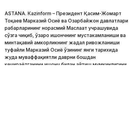
ASTANА. Кazinform – Президент Қасим-Жомарт
Тоқаев Марказий Осиё ва Озарбайжон давлатлари
раҳбарларининг норасмий Маслаҳат учрашувида
сўзга чиқиб, ўзаро ишончнинг мустаҳкамланиши ва
минтақавий ҳамкорликнинг жадал ривожланиши
туфайли Марказий Осиё ўзининг янги тарихида
жуда муваффақиятли даврни бошдан
кечираётганини ишонч билан айтиш мумкинлигини
таъкидлади.