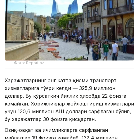
Фото: Report.az
Харажатларнинг энг катта қисми транспорт
хизматларига тўғри келди — 325,9 миллион
доллар. Бу кўрсаткич йиллик ҳисобда 22 фоизга
камайган. Хорижликлар жойлаштириш хизматлари
учун 130,6 миллион АҚШ доллари сарфлаган бўлиб,
бу харажатлар 30 фоизга қисқарган.
Озиқ-овқат ва ичимликларга сарфланган
маблағлар 19 фоизга камайиб, 132,4 миллион