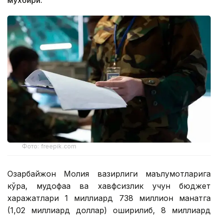
мухбири.
Фото: freepik.com
Озарбайжон Молия вазирлиги маълумотларига
кўра, мудофаа ва хавфсизлик учун бюджет
харажатлари 1 миллиард 738 миллион манатга
(1,02 миллиард доллар) оширилиб, 8 миллиард