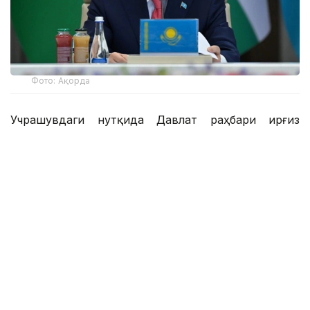
Фото: Ақорда
Учрашувдаги нутқида Давлат раҳбари Қирғиз
Республикаси Президенти Садир Жапаровга
самимий қабул ва анъанага мувофиқ норасмий
учрашувни ўтказиш ташаббуси учун самимий
миннатдорчилик билдирди.
– Қирғиз халқи — қозоқ халқи учун қардош халқ.
Биз ҳаммамиз бир туғишган халқмиз.
Ўртамизда шаклланган дўстлик, ишонч,
қариндошлик ва ўзаро қўллаб-қувватлаш
муқаддас ишонч ва аждодларимиздан
мерос қолган абадий қадриятдир. Бугун биз