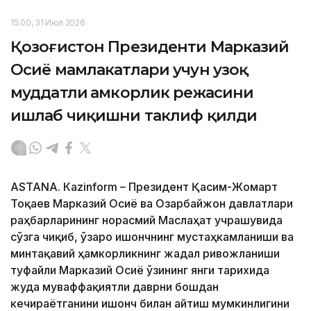
15:00, 31 Июл 2026
Қозоғистон Президенти Марказий
Осиё мамлакатлари учун узоқ
муддатли ҳамкорлик режасини
ишлаб чиқишни таклиф қилди
ASTANА. Кazinform – Президент Қасим-Жомарт
Тоқаев Марказий Осиё ва Озарбайжон давлатлари
раҳбарларининг норасмий Маслаҳат учрашувида
сўзга чиқиб, ўзаро ишончнинг мустаҳкамланиши ва
минтақавий ҳамкорликнинг жадал ривожланиши
туфайли Марказий Осиё ўзининг янги тарихида
жуда муваффақиятли даврни бошдан
кечираётганини ишонч билан айтиш мумкинлигини