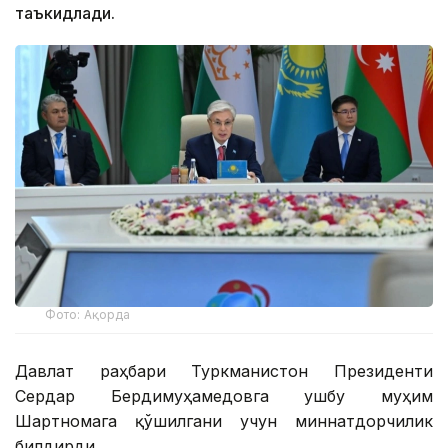
таъкидлади.
Фото: Ақорда
Давлат раҳбари Туркманистон Президенти
Сердар Бердимуҳамедовга ушбу муҳим
Шартномага қўшилгани учун миннатдорчилик
билдирди.