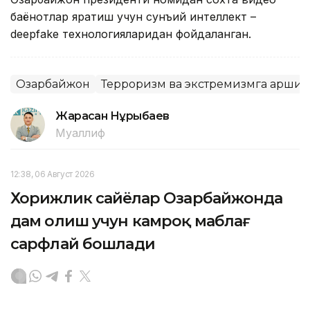
баёнотлар яратиш учун сунъий интеллект –
deepfake технологияларидан фойдаланган.
Озарбайжон
Терроризм ва экстремизмга қарши 
Жарасқан Нұрыбаев
Муаллиф
12:38, 06 Август 2026
Хорижлик сайёҳлар Озарбайжонда
дам олиш учун камроқ маблағ
сарфлай бошлади