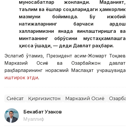
муносабатлар жонланди. Маданият,
таълим ва ёшлар соҳаларидаги ҳамкорлик
мазмуни бойимоқда. Бу ижобий
натижаларнинг барчаси қардош
халқларимизни янада яқинлаштиришга ва
минтақанинг обрўсини мустаҳкамлашга
ҳисса қўшади, — деди Давлат раҳбари.
Эслатиб ўтамиз, Президент Қасим-Жомарт Тоқаев
Марказий Осиё ва Озарбайжон давлат
раҳбарларининг норасмий Маслаҳат учрашувида
иштирок этди
.
Сиёсат
Қирғизистон
Марказий Осиё
Озарба
Бекабат Узаков
Муаллиф