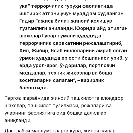
ука” террорчилик гуруҳи фаолиятида
иштирок этгани учун муқаддам судланган
Гадир Гажиев билан жиноий келишув
тузганлиги аниқланди. Юқорида қайд этилган
шахслар Гусар тумани ҳудудида
террорчилик ҳаракатини режалаштириб,
Хил, Жибир, Ясаб қишлоқларини қамраб олган
ўрмон ҳудудида ер ости бошпанаси қуриб, у
ерда қурол-яроғ, ўқ-дорилар, портловчи
моддалар, техник жиҳозлар ва бошқа
воситаларни сақлаган”, – вазирлик
баёнотида.
Тергов жараёнида жиноий ташкилотга алоқадор
шахслар, ташкилот тузилмаси, режалари ва
уларнинг фаолиятига оид бошқа далиллар
аниқланди.
Дастлабки маълумотларга кўра, жиноятчилар