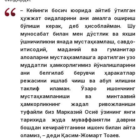
– Кейинги босқич юқорида айтиб ўтилган
ҳужжат қоидаларини аниқ амалга ошириш
бўлиши керак, деб ҳисоблайман. Шу
муносабат билан мен дўстлик ва яхши
қўшничиликни янада мустаҳкамлаш, савдо-
иқтисодий, маданий ва гуманитар
алоқаларни мустаҳкамлашга қаратилган узоқ
муддатли ҳамкорлигимиз йўналишларини
аниқ белгилаб берувчи ҳаракатлар
режасини ишлаб чиқиш ва қабул қилишни
таклиф қиламан. Ўзаро ишончнинг
мустаҳкамланиши ва минтақавий
ҳамкорликнинг жадал ривожланиши
туфайли биз Марказий Осиё ўзининг янги
тарихида жуда муваффақиятли даврни
бошдан кечираётганини ишонч билан айта
оламиз, – деди Қасим-Жомарт Тоқаев.