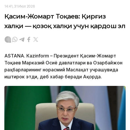
14:41, 31 Июл 2026
Қасим-Жомарт Тоқаев: Қирғиз
халқи — қозоқ халқи учун қардош эл
ASTANА. Кazinform – Президент Қасим-Жомарт
Тоқаев Марказий Осиё давлатлари ва Озарбайжон
раҳбарларининг норасмий Маслаҳат учрашувида
иштирок этди, деб хабар беради Ақорда.