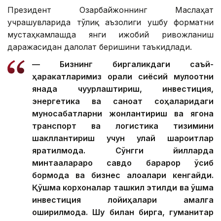
Президент Озарбайжоннинг Маслаҳат
учрашувларида тўлиқ аъзолиги ушбу форматни
мустаҳкамлашда янги ижобий ривожланиш
даражасидан далолат беришини таъкидлади.
— Бизнинг биргаликдаги саъй-
ҳаракатларимиз орқали сиёсий мулоқотни
янада чуқурлаштириш, инвестиция,
энергетика ва саноат соҳаларидаги
муносабатларни жонлантириш ва ягона
транспорт ва логистика тизимини
шакллантириш учун қулай шароитлар
яратилмоқда. Сўнгги йилларда
минтақалараро савдо барқарор ўсиб
бормоқда ва бизнес алоқалари кенгайди.
Қўшма корхоналар ташкил этилди ва қўшма
инвестиция лойиҳалари амалга
оширилмоқда. Шу билан бирга, гуманитар