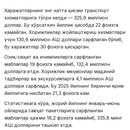
Харажатларнинг энг катта қисми транспорт
хизматларига тўғри келди — 325,9 миллион
доллар. Бу кўрсаткич йиллик ҳисобда 22 фоизга
камайган. Хорижликлар жойлаштириш хизматлари
учун 130,6 миллион АҚШ доллари сарфлаган бўлиб,
бу харажатлар 30 фоизга қисқарган.
Озиқ-овқат ва ичимликларга сарфланган
маблағлар 19 фоизга камайиб, 132,4 миллион
долларга етди. Хорижлик меҳмонлар маданий
тадбирлар ва экскурсияларга 4,1 миллион АҚШ
доллари сарфлади. Бу 2025 йилнинг биринчи ярим
йиллигига нисбатан 21,3 фоизга кам.
Статистикага кўра, жорий йилнинг январь–июнь
ойларида саёҳат пакетларига сарфланган
маблағлар ҳажми 18,2 фоизга камайиб, 335,8 минг
АҚШ долларини ташкил этди.