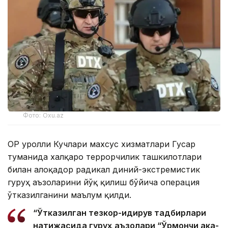
Фото: Oxu.az
ОР Қуролли Кучлари махсус хизматлари Гусар
туманида халқаро террорчилик ташкилотлари
билан алоқадор радикал диний-экстремистик
гуруҳ аъзоларини йўқ қилиш бўйича операция
ўтказилганини маълум қилди.
“Ўтказилган тезкор-қидирув тадбирлари
натижасида гуруҳ аъзолари “Ўрмончи ака-