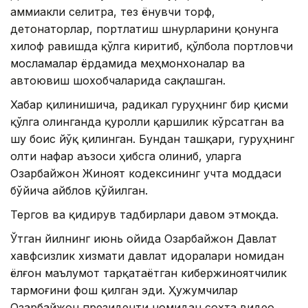
аммиакли селитра, тез ёнувчи торф,
детонаторлар, портлатиш шнурларини қонунга
хилоф равишда қўлга киритиб, қўлбола портловчи
мосламалар ёрдамида меҳмонхоналар ва
автоювиш шохобчаларида сақлашган.
Хабар қилинишича, радикал гуруҳнинг бир қисми
қўлга олинганда қуролли қаршилик кўрсатган ва
шу боис йўқ қилинган. Бундан ташқари, гуруҳнинг
олти нафар аъзоси ҳибсга олиниб, уларга
Озарбайжон Жиноят кодексининг учта моддаси
бўйича айблов қўйилган.
Тергов ва қидирув тадбирлари давом этмоқда.
Ўтган йилнинг июнь ойида Озарбайжон Давлат
хавфсизлик хизмати давлат идоралари номидан
ёлғон маълумот тарқатаётган кибержиноятчилик
тармоғини фош қилган эди. Ҳужумчилар
Озарбайжон президенти номидан сохта видео