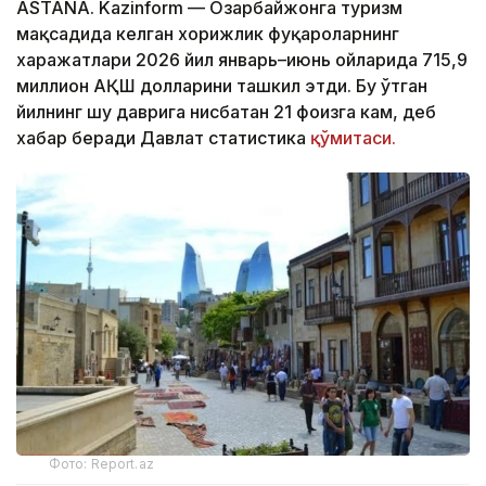
ASTANA. Kazinform — Озарбайжонга туризм
мақсадида келган хорижлик фуқароларнинг
харажатлари 2026 йил январь–июнь ойларида 715,9
миллион АҚШ долларини ташкил этди. Бу ўтган
йилнинг шу даврига нисбатан 21 фоизга кам, деб
хабар беради Давлат статистика
қўмитаси.
Фото: Report.az