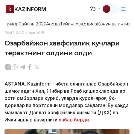
KAZINFORM
ЎЗ
Сайлов-2026
Ақорда
Тайинлов
Ҳодиса
Қонун ва интизо
Тренд:
09:42, 04 Феврал 2025
Озарбайжон хавфсизлик кучлари
терактнинг олдини олди
ASTANA. Kazinform – Ҳибсга олинганлар Озарбайжон
шимолидаги Хил, Жибир ва Ясаб қишлоқларида ер
ости омборлари қуриб, уларда қурол-яроғ, ўқ-
дорилар ва портловчи моддалар сақлаган. Бу ҳақда
мамлакат Давлат хавфсизлик хизмати (ДХХ) ва
Ички ишлар вазирлиги
хабар берди
.