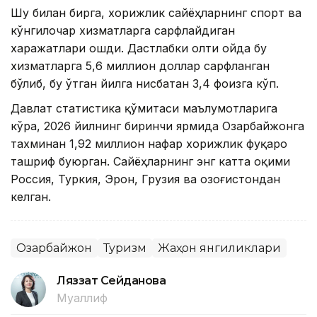
Шу билан бирга, хорижлик сайёҳларнинг спорт ва
кўнгилочар хизматларга сарфлайдиган
харажатлари ошди. Дастлабки олти ойда бу
хизматларга 5,6 миллион доллар сарфланган
бўлиб, бу ўтган йилга нисбатан 3,4 фоизга кўп.
Давлат статистика қўмитаси маълумотларига
кўра, 2026 йилнинг биринчи ярмида Озарбайжонга
тахминан 1,92 миллион нафар хорижлик фуқаро
ташриф буюрган. Сайёҳларнинг энг катта оқими
Россия, Туркия, Эрон, Грузия ва Қозоғистондан
келган.
Озарбайжон
Туризм
Жаҳон янгиликлари
Ляззат Сейданова
Муаллиф