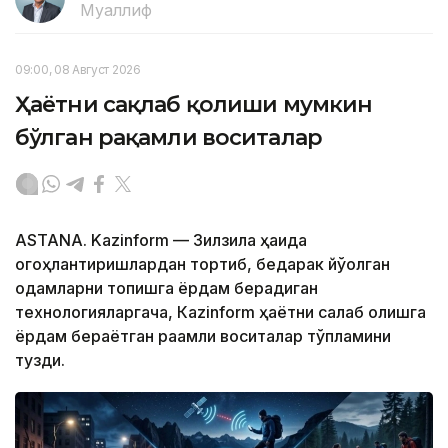
Муаллиф
09:00, 08 Август 2026
Ҳаётни сақлаб қолиши мумкин
бўлган рақамли воситалар
ASTANA. Kazinform — Зилзила ҳақида
огоҳлантиришлардан тортиб, бедарак йўқолган
одамларни топишга ёрдам берадиган
технологияларгача, Кazinform ҳаётни сақлаб қолишга
ёрдам бераётган рақамли воситалар тўпламини
тузди.