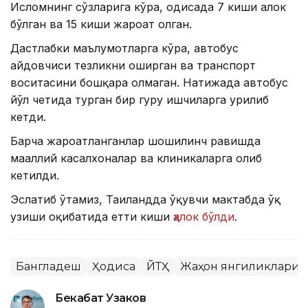
Исломнинг сўзларига кўра, ҳодисада 7 киши ҳалок
бўлган ва 15 киши жароҳат олган.
Дастлабки маълумотларга кўра, автобус
ҳайдовчиси тезликни оширган ва транспорт
воситасини бошқара олмаган. Натижада автобус
йўл четида турган бир гуруҳ ишчиларга урилиб
кетди.
Барча жароҳатланганлар шошилинч равишда
маҳаллий касалхоналар ва клиникаларга олиб
кетилди.
Эслатиб ўтамиз, Таиландда ўқувчи мактабда ўқ
узиши оқибатида етти киши
ҳалок бўлди
.
Бангладеш
Ҳодиса
ЙТҲ
Жаҳон янгиликлари
Бекабат Узаков