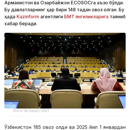
Арманистон ва Озарбайжон ECOSOCга аъзо бўлди.
Бу давлатларнинг ҳар бири 148 тадан овоз олган. Бу
ҳақда
Kazinform
агентлиги
БМТ янгиликларига
таяниб
хабар беради.
Фото: М.Элиас/ БМТ
Ўзбекистон 185 овоз олди ва 2025 йил 1 январдан