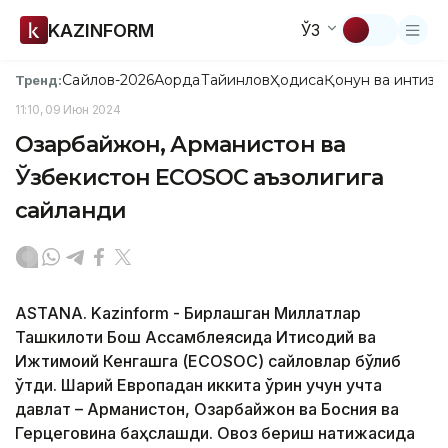
KAZINFORM
ЎЗ
Сайлов-2026
Ақорда
Тайинлов
Ҳодиса
Қонун ва интизо
Тренд:
11:10, 09 Июн 2024
Озарбайжон, Арманистон ва
Ўзбекистон ECOSOC аъзолигига
сайланди
ASTANA. Kazinform - Бирлашган Миллатлар
Ташкилоти Бош Ассамблеясида Иқтисодий ва
Ижтимоий Кенгашга (ECOSOC) сайловлар бўлиб
ўтди. Шарқий Европадан иккита ўрин учун учта
давлат – Арманистон, Озарбайжон ва Босния ва
Герцеговина баҳслашди. Овоз бериш натижасида