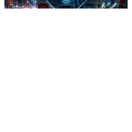
Фото: СИ
Жанубий Корея: Илова таъқибчига яқинлашиш
ҳақида огоҳлантиради
2026 йил 24 июнда Жанубий Корея шахсий
хавфсизлик учун энг сўнгги рақамли воситалардан
бирини ишга туширди.
Ҳукумат иловаси таъқиб қилувчи қурбонларга
электрон билагузук тақишлари шарт бўлган таъқиб
қилувчиларининг жойлашуви ва йўналишини реал