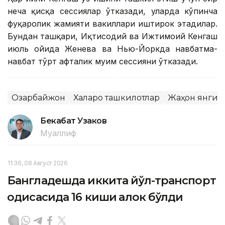
неча қисқа сессиялар ўтказади, уларда кўпинча
фуқаролик жамияти вакиллари иштирок этадилар.
Бундан ташқари, Иқтисодий ва Ижтимоий Кенгаш
июль ойида Женева ва Нью-Йоркда навбатма-
навбат тўрт ҳафталик муҳим сессияни ўтказади.
Озарбайжон
Халқаро ташкилотлар
Жаҳон янгил
Бекабат Узаков
Муаллиф
11:36, 08 Август 2026
Бангладешда иккита йўл-транспорт
ҳодисасида 16 киши ҳалок бўлди