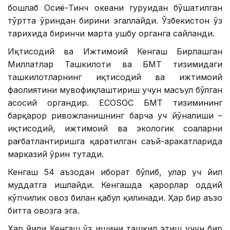
бошлаб Осиё-Тинч океани гуруҳидан бўшатилган
тўртта ўриндан бирини эгаллайди. Ўзбекистон ўз
тарихида биринчи марта ушбу органга сайланди.
Иқтисодий ва Ижтимоий Кенгаш Бирлашган
Миллатлар Ташкилоти ва БМТ тизимидаги
ташкилотларнинг иқтисодий ва ижтимоий
фаолиятини мувофиқлаштириш учун масъул бўлган
асосий органдир. ECOSOC БМТ тизимининг
барқарор ривожланишнинг барча уч йўналиши –
иқтисодий, ижтимоий ва экологик соҳаларни
рағбатлантиришга қаратилган саъй-ҳаракатларида
марказий ўрин тутади.
Кенгаш 54 аъзодан иборат бўлиб, улар уч йил
муддатга ишлайди. Кенгашда қарорлар оддий
кўпчилик овоз билан қабул қилинади. Ҳар бир аъзо
битта овозга эга.
Ҳар йили Кенгаш ўз ишини ташкил этиш учун бир