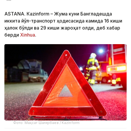
ASTANА. Кazinform – Жума куни Бангладешда
иккита йўл-транспорт ҳодисасида камида 16 киши
ҳалок бўлди ва 29 киши жароҳат олди, деб хабар
берди
Xinhua
.
Фото: Мақсат Шағирбаев / Kazinform