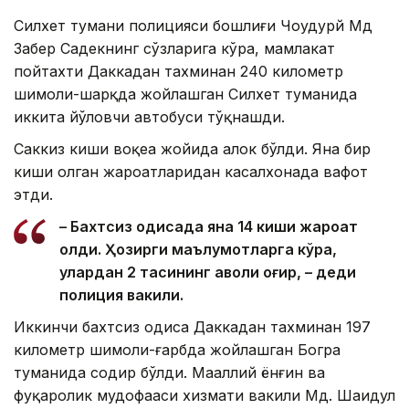
Силхет тумани полицияси бошлиғи Чоудҳурй Мд
Забер Садекнинг сўзларига кўра, мамлакат
пойтахти Даккадан тахминан 240 километр
шимоли-шарқда жойлашган Силхет туманида
иккита йўловчи автобуси тўқнашди.
Саккиз киши воқеа жойида ҳалок бўлди. Яна бир
киши олган жароҳатларидан касалхонада вафот
этди.
– Бахтсиз ҳодисада яна 14 киши жароҳат
олди. Ҳозирги маълумотларга кўра,
улардан 2 тасининг аҳволи оғир, – деди
полиция вакили.
Иккинчи бахтсиз ҳодиса Даккадан тахминан 197
километр шимоли-ғарбда жойлашган Богра
туманида содир бўлди. Маҳаллий ёнғин ва
фуқаролик мудофааси хизмати вакили Мд. Шаҳидул