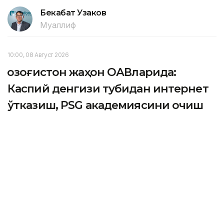
Бекабат Узаков
Муаллиф
10:00, 08 Август 2026
Қозоғистон жаҳон ОАВларида:
Каспий денгизи тубидан интернет
ўтказиш, PSG академиясини очиш
ва Wildberries омборлари
ASTANА. Кazinform - Одатдагидек, жаҳон ахборот
воситалари мамлакатдаги кўплаб масалаларни кенг
ёритдилар. Улар орасида Қозоғистонда қурилаётган
янги Wildberries омборлари, Каспий денгизи
тубидан интернет ўтказиш масаласи ва Астанада