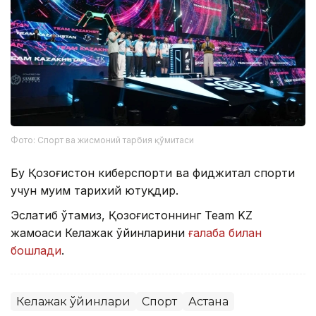
Фото: Спорт ва жисмоний тарбия қўмитаси
Бу Қозоғистон киберспорти ва фиджитал спорти
учун муҳим тарихий ютуқдир.
Эслатиб ўтамиз, Қозоғистоннинг Team KZ
жамоаси Келажак ўйинларини
ғалаба билан
бошлади
.
Келажак ўйинлари
Спорт
Астана