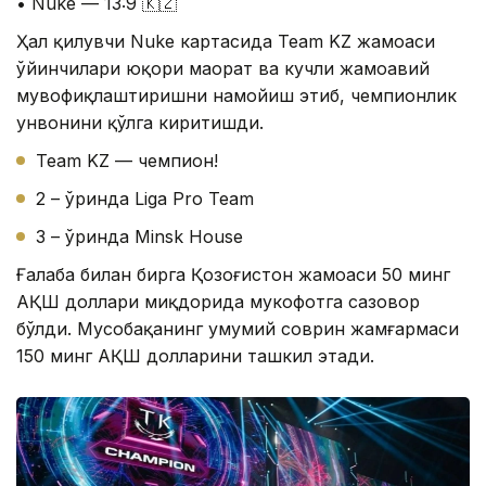
• Nuke — 13:9 🇰🇿
Ҳал қилувчи Nuke картасида Team KZ жамоаси
ўйинчилари юқори маҳорат ва кучли жамоавий
мувофиқлаштиришни намойиш этиб, чемпионлик
унвонини қўлга киритишди.
Team KZ — чемпион!
2 – ўринда Liga Pro Team
3 – ўринда Minsk House
Ғалаба билан бирга Қозоғистон жамоаси 50 минг
АҚШ доллари миқдорида мукофотга сазовор
бўлди. Мусобақанинг умумий соврин жамғармаси
150 минг АҚШ долларини ташкил этади.