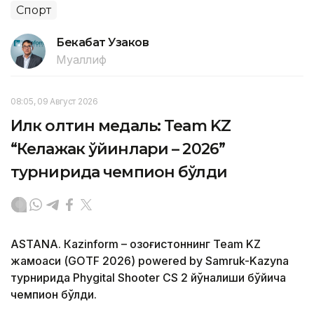
Спорт
Бекабат Узаков
Муаллиф
08:05, 09 Август 2026
Илк олтин медаль: Team KZ
“Келажак ўйинлари – 2026”
турнирида чемпион бўлди
ASTANА. Кazinform – Қозоғистоннинг Team KZ
жамоаси (GOTF 2026) powered by Samruk-Kazyna
турнирида Phygital Shooter CS 2 йўналиши бўйича
чемпион бўлди.