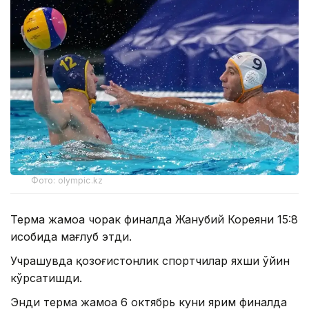
Фото: olympic.kz
Терма жамоа чорак финалда Жанубий Кореяни 15:8
ҳисобида мағлуб этди.
Учрашувда қозоғистонлик спортчилар яхши ўйин
кўрсатишди.
Энди терма жамоа 6 октябрь куни ярим финалда