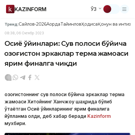
KAZINFORM
ЎЗ
Сайлов-2026
Ақорда
Тайинлов
Ҳодиса
Қонун ва интизо
Тренд:
08:38, 06 Октябр 2023
Осиё ўйинлари: Сув полоси бўйича
Қозоғистон эркаклар терма жамоаси
ярим финалга чиқди
Қозоғистоннинг сув полоси бўйича эркаклар терма
жамоаси Хитойнинг Ханчжоу шаҳрида бўлиб
ўтаётган Осиё ўйинларининг ярим финалига
йўлланма олди, деб хабар беради
Kazinform
мухбири.