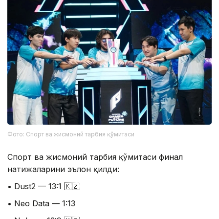
Фото: Спорт ва жисмоний тарбия қўмитаси
Спорт ва жисмоний тарбия қўмитаси финал
натижаларини эълон қилди:
• Dust2 — 13:1 🇰🇿
• Neo Data — 1:13