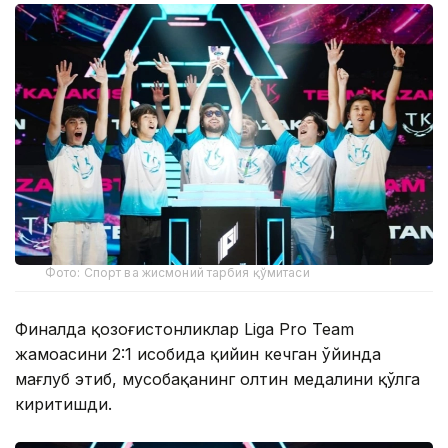
Фото: Спорт ва жисмоний тарбия қўмитаси
Финалда қозоғистонликлар Liga Pro Team
жамоасини 2:1 ҳисобида қийин кечган ўйинда
мағлуб этиб, мусобақанинг олтин медалини қўлга
киритишди.