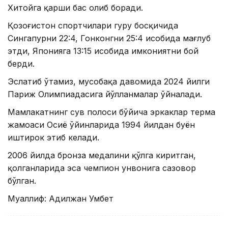
Хитойга қарши баҳс олиб боради.
Қозоғистон спортчилари гуруҳ босқичида
Сингапурни 22:4, Гонконгни 25:4 ҳисобида мағлуб
этди, Японияга 13:15 ҳисобида имкониятни бой
берди.
Эслатиб ўтамиз, мусобақа давомида 2024 йилги
Париж Олимпиадасига йўлланмалар ўйналади.
Мамлакатнинг сув полоси бўйича эркаклар терма
жамоаси Осиё ўйинларида 1994 йилдан буён
иштирок этиб келади.
2006 йилда бронза медалини қўлга киритган,
қолганларида эса чемпион унвонига сазовор
бўлган.
Муаллиф: Адилжан Умбет