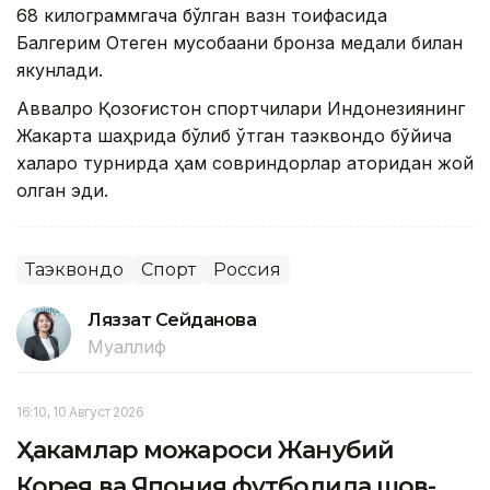
68 килограммгача бўлган вазн тоифасида
Балгерим Отеген мусобақани бронза медали билан
якунлади.
Аввалроқ Қозоғистон спортчилари Индонезиянинг
Жакарта шаҳрида бўлиб ўтган таэквондо бўйича
халқаро турнирда ҳам совриндорлар қаторидан жой
олган эди.
Таэквондо
Спорт
Россия
Ляззат Сейданова
Муаллиф
16:10, 10 Август 2026
Ҳакамлар можароси Жанубий
Корея ва Япония футболида шов-