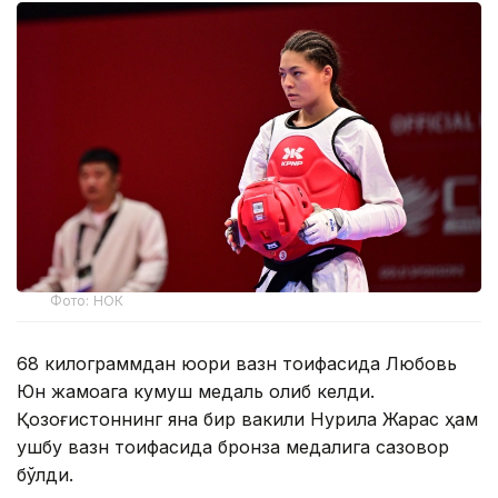
Фото: НОК
68 килограммдан юқори вазн тоифасида Любовь
Юн жамоага кумуш медаль олиб келди.
Қозоғистоннинг яна бир вакили Нурила Жарас ҳам
ушбу вазн тоифасида бронза медалига сазовор
бўлди.