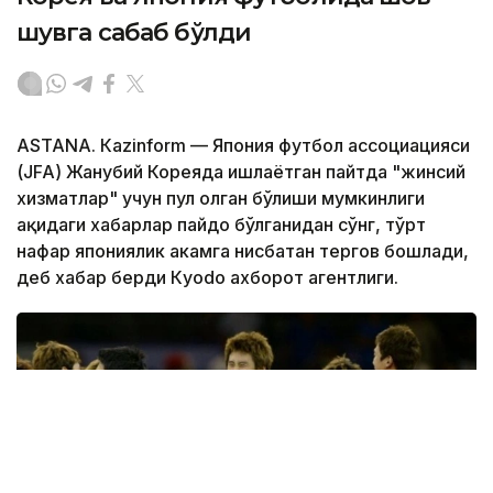
шувга сабаб бўлди
ASTANА. Кazinform — Япония футбол ассоциацияси
(JFA) Жанубий Кореяда ишлаётган пайтда "жинсий
хизматлар" учун пул олган бўлиши мумкинлиги
ҳақидаги хабарлар пайдо бўлганидан сўнг, тўрт
нафар япониялик ҳакамга нисбатан тергов бошлади,
деб хабар берди Кyodo ахборот агентлиги.