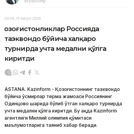
Муаллиф
20:36, 10 Август 2026
Қозоғистонликлар Россияда
таэквондо бўйича халқаро
турнирда учта медални қўлга
киритди
ASTANA. Kazinform - Қозоғистоннинг таэквондо
бўйича ўсмирлар терма жамоаси Россиянинг
Одинцово шаҳрида бўлиб ўтган халқаро турнирда
учта медални қўлга киритди. Бу ҳақда Kazinform
агентлиги Миллий олимпия қўмитаси
маълумотларига таяниб хабар беради.