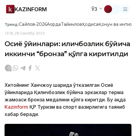
KAZINFORM
ЎЗ
Сайлов-2026
Ақорда
Тайинлов
Ҳодиса
Қонун ва интизо
Тренд:
13:18, 28 Сентябр 2023
Осиё ўйинлари: Қиличбозлик бўйича
иккинчи “бронза” қўлга киритилди
Хитойнинг Ханчжоу шаҳрида ўтказилган Осиё
ўйинларида Қиличбозлик бўйича эркаклар терма
жамоаси бронза медалини қўлга киритди. Бу ҳақда
Kazinform
ҚР Туризм ва спорт вазирлигига таяниб
хабар беради.