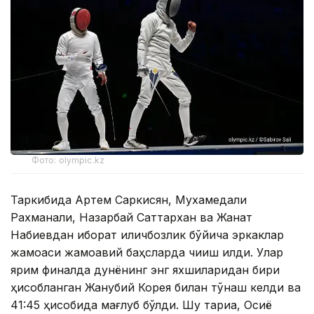
Фото: olympic.kz
Таркибида Артем Саркисян, Мухамедали
Рахманали, Назарбай Саттархан ва Жанат
Набиевдан иборат қиличбозлик бўйича эркаклар
жамоаси жамоавий баҳсларда чиқиш қилди. Улар
ярим финалда дунёнинг энг яхшиларидан бири
ҳисобланган Жанубий Корея билан тўқнаш келди ва
41:45 ҳисобида мағлуб бўлди. Шу тариқа, Осиё