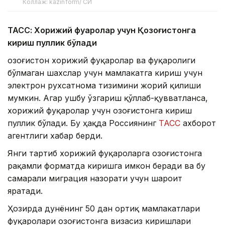
Коллаж: kazinform/ СИ
ТАСС: Хорижий фуқаролар учун Қозоғистонга
кириш пуллик бўлади
Қозоғистон хорижий фуқаролар ва фуқаролиги
бўлмаган шахслар учун мамлакатга кириш учун
электрон рухсатнома тизимини жорий қилиши
мумкин. Агар ушбу ўзгариш қўллаб-қувватланса,
хорижий фуқаролар учун Қозоғистонга кириш
пуллик бўлади. Бу ҳақда Россиянинг
ТАСС
ахборот
агентлиги хабар берди.
Янги тартиб хорижий фуқароларга Қозоғистонга
рақамли форматда киришга имкон беради ва бу
самарали миграция назорати учун шароит
яратади.
Ҳозирда дунёнинг 50 дан ортиқ мамлакатлари
фуқаролари Қозоғистонга визасиз киришлари