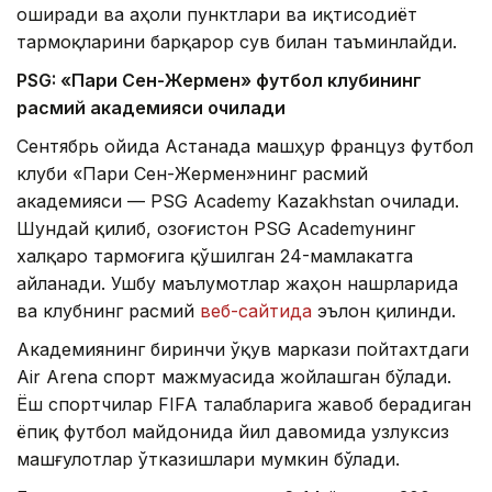
оширади ва аҳоли пунктлари ва иқтисодиёт
тармоқларини барқарор сув билан таъминлайди.
PSG: «Пари Сен-Жермен» футбол клубининг
расмий академияси очилади
Сентябрь ойида Астанада машҳур француз футбол
клуби «Пари Сен-Жермен»нинг расмий
академияси — PSG Academy Kazakhstan очилади.
Шундай қилиб, Қозоғистон PSG Academyнинг
халқаро тармоғига қўшилган 24-мамлакатга
айланади. Ушбу маълумотлар жаҳон нашрларида
ва клубнинг расмий
веб-сайтида
эълон қилинди.
Академиянинг биринчи ўқув маркази пойтахтдаги
Air Arena спорт мажмуасида жойлашган бўлади.
Ёш спортчилар FIFA талабларига жавоб берадиган
ёпиқ футбол майдонида йил давомида узлуксиз
машғулотлар ўтказишлари мумкин бўлади.