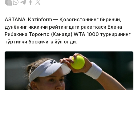
ASTANА. Кazinform — Қозоғистоннинг биринчи,
дунёнинг иккинчи рейтингдаги ракеткаси Елена
Рибакина Торонто (Канада) WТА 1000 турнирининг
тўртинчи босқичига йўл олди.
Фото: ҚТФ