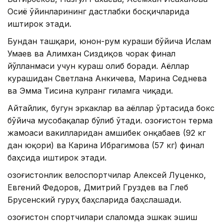
Осиё ўйинларининг дастлабки босқичларида
иштирок этади.
Бундан ташқари, юнон-рум кураши бўйича Ислам
Умаев ва Алимхан Сиздиқов чорак финал
йўлланмаси учун кураш олиб боради. Аёллар
курашидан Светлана Анкичева, Марина Седнева
ва Эмма Тисина кулранг гиламга чиқади.
Айтайлик, бугун эркаклар ва аёллар ўртасида бокс
бўйича мусобақалар бўлиб ўтади. Қозоғистон терма
жамоаси вакилларидан Қамшибек Қонқабаев (92 кг
дан юқори) ва Карина Ибрагимова (57 кг) финал
баҳсида иштирок этади.
Қозоғистонлик велоспортчилар Алексей Луценко,
Евгений Федоров, Дмитрий Груздев ва Глеб
Брусенский гуруҳ баҳсларида баҳслашади.
Қозоғистон спортчилари слаломда эшкак эшиш