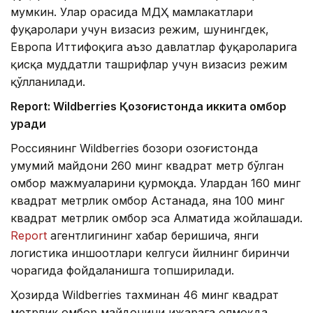
мумкин. Улар орасида МДҲ мамлакатлари
фуқаролари учун визасиз режим, шунингдек,
Европа Иттифоқига аъзо давлатлар фуқароларига
қисқа муддатли ташрифлар учун визасиз режим
қўлланилади.
Report: Wildberries Қозоғистонда иккита омбор
қуради
Россиянинг Wildberries бозори Қозоғистонда
умумий майдони 260 минг квадрат метр бўлган
омбор мажмуаларини қурмоқда. Улардан 160 минг
квадрат метрлик омбор Астанада, яна 100 минг
квадрат метрлик омбор эса Алматида жойлашади.
Report
агентлигининг хабар беришича, янги
логистика иншоотлари келгуси йилнинг биринчи
чорагида фойдаланишга топширилади.
Ҳозирда Wildberries тахминан 46 минг квадрат
метрлик омбор майдонини ижарага олмоқда.