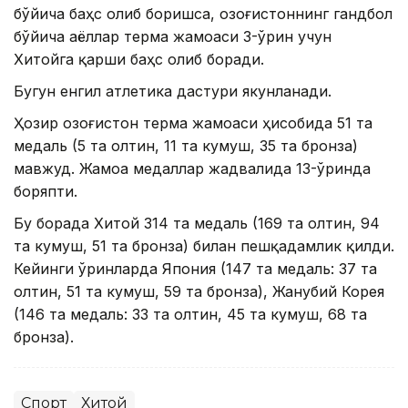
бўйича баҳс олиб боришса, Қозоғистоннинг гандбол
бўйича аёллар терма жамоаси 3-ўрин учун
Хитойга қарши баҳс олиб боради.
Бугун енгил атлетика дастури якунланади.
Ҳозир Қозоғистон терма жамоаси ҳисобида 51 та
медаль (5 та олтин, 11 та кумуш, 35 та бронза)
мавжуд. Жамоа медаллар жадвалида 13-ўринда
боряпти.
Бу борада Хитой 314 та медаль (169 та олтин, 94
та кумуш, 51 та бронза) билан пешқадамлик қилди.
Кейинги ўринларда Япония (147 та медаль: 37 та
олтин, 51 та кумуш, 59 та бронза), Жанубий Корея
(146 та медаль: 33 та олтин, 45 та кумуш, 68 та
бронза).
Спорт
Хитой