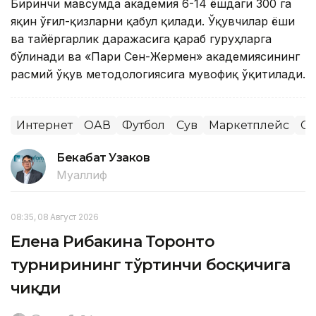
Биринчи мавсумда академия 6-14 ёшдаги 300 га
яқин ўғил-қизларни қабул қилади. Ўқувчилар ёши
ва тайёргарлик даражасига қараб гуруҳларга
бўлинади ва «Пари Сен-Жермен» академиясининг
расмий ўқув методологиясига мувофиқ ўқитилади.
Интернет
ОАВ
Футбол
Сув
Маркетплейс
Сп
Бекабат Узаков
Муаллиф
08:35, 08 Август 2026
Елена Рибакина Торонто
турнирининг тўртинчи босқичига
чиқди