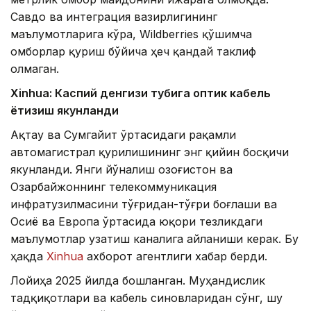
Савдо ва интеграция вазирлигининг
маълумотларига кўра, Wildberries қўшимча
омборлар қуриш бўйича ҳеч қандай таклиф
олмаган.
Xinhuа: Каспий денгизи тубига оптик кабель
ётқизиш якунланди
Ақтау ва Сумгайит ўртасидаги рақамли
автомагистрал қурилишининг энг қийин босқичи
якунланди. Янги йўналиш Қозоғистон ва
Озарбайжоннинг телекоммуникация
инфратузилмасини тўғридан-тўғри боғлаши ва
Осиё ва Европа ўртасида юқори тезликдаги
маълумотлар узатиш каналига айланиши керак. Бу
ҳақда
Xinhua
ахборот агентлиги хабар берди.
Лойиҳа 2025 йилда бошланган. Муҳандислик
тадқиқотлари ва кабель синовларидан сўнг, шу