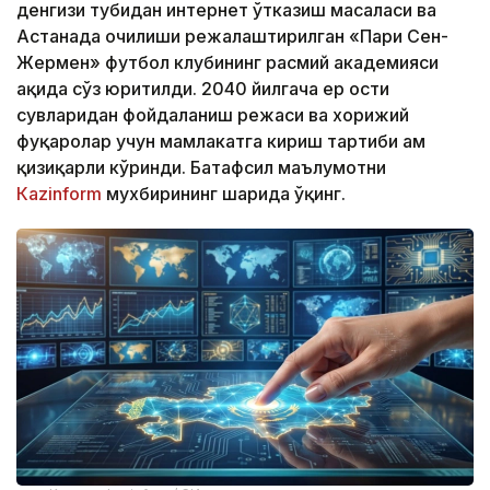
денгизи тубидан интернет ўтказиш масаласи ва
Астанада очилиши режалаштирилган «Пари Сен-
Жермен» футбол клубининг расмий академияси
ҳақида сўз юритилди. 2040 йилгача ер ости
сувларидан фойдаланиш режаси ва хорижий
фуқаролар учун мамлакатга кириш тартиби ҳам
қизиқарли кўринди. Батафсил маълумотни
Кazinform
мухбирининг шарҳида ўқинг.