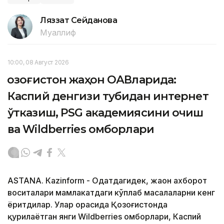
Ляззат Сейданова
Муаллиф
10:00, 08 Август 2026
Қозоғистон жаҳон ОАВларида:
Каспий денгизи тубидан интернет
ўтказиш, PSG академиясини очиш
ва Wildberries омборлари
ASTANА. Кazinform - Одатдагидек, жаҳон ахборот
воситалари мамлакатдаги кўплаб масалаларни кенг
ёритдилар. Улар орасида Қозоғистонда
қурилаётган янги Wildberries омборлари, Каспий