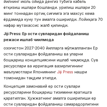
йилнинг июль ойида денгиз тубига кабель
ётқизиш ишлари бошланди. Қурилиш ишлари 20
минг тоннадан ортиқ сиғимга эга махсус кема
ёрдамида куну тун амалга оширилди. Лойиҳага 70
нафар мутахассис жалб қилинди.
Jiji Press: Ер ости сувларидан фойдаланиш
режаси ишлаб чиқилмоқда
Қозоғистон 2027-2040 йилларга мўлжалланган Ер
ости сувларидан фойдаланиш ва уларни
бошқариш концепциясини ишлаб чиқмоқда. Сув
ресурслари ва ирригация вазирлигининг
маълумотлари Япониянинг
Jiji Press
нашри
томонидан тақдим этилди.
Концепция замонавий ер ости сувлари
ресурсларини бошқариш тизимини яратишга
қаратилган. Ҳужжатнинг амалга оширилиши ер
ости сувларидан фойдаланиш самарадорлигини