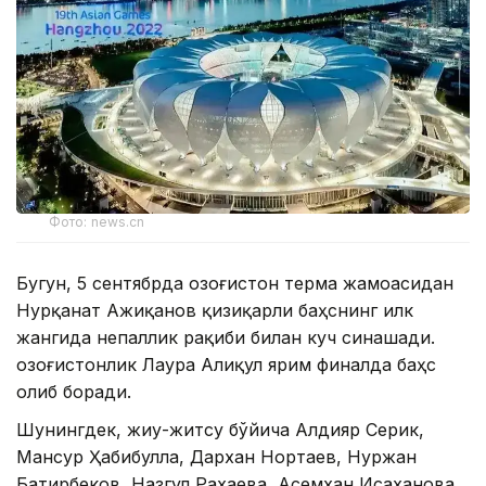
Фото: news.cn
Бугун, 5 сентябрда Қозоғистон терма жамоасидан
Нурқанат Ажиқанов қизиқарли баҳснинг илк
жангида непаллик рақиби билан куч синашади.
Қозоғистонлик Лаура Алиқул ярим финалда баҳс
олиб боради.
Шунингдек, жиу-житсу бўйича Алдияр Серик,
Мансур Ҳабибулла, Дархан Нортаев, Нуржан
Батирбеков, Назгул Рахаева, Асемхан Исаханова