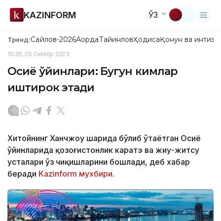
KAZINFORM
ЎЗ
Сайлов-2026
Ақорда
Тайинлов
Ҳодиса
Қонун ва интизо
Тренд:
10:35, 05 Октябр 2023
Осиё ўйинлари: Бугун кимлар
иштирок этади
Хитойнинг Ханчжоу шаҳрида бўлиб ўтаётган Осиё
ўйинларида қозоғистонлик каратэ ва жиу-житсу
усталари ўз чиқишларини бошлади, деб хабар
беради
Kazinform
мухбири
.