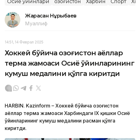
Осиё ўйинлари
Қозоғистон
Харбин
Спорт
Хи
Жарасқан Нұрыбаев
Муаллиф
14:51, 14 Феврал 2025
Хоккей бўйича Қозоғистон аёллар
терма жамоаси Осиё ўйинларининг
кумуш медалини қўлга киритди
HARBIN. Kazinform – Хоккей бўйича Қозоғистон
аёллар терма жамоаси Харбиндаги IХ қишки Осиё
ўйинларининг кумуш медалини расман қўлга
киритди.