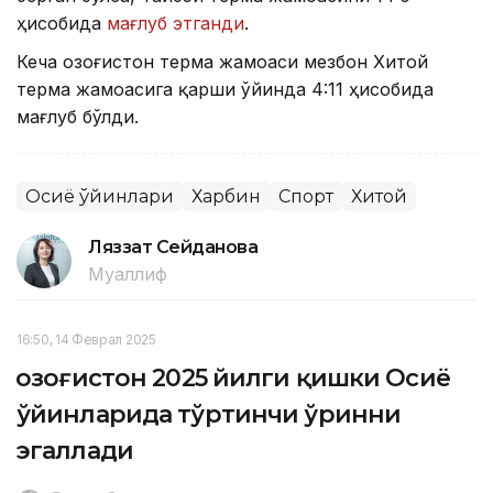
ҳисобида
мағлуб этганди
.
Кеча Қозоғистон терма жамоаси мезбон Хитой
терма жамоасига қарши ўйинда 4:11 ҳисобида
мағлуб бўлди.
Осиё ўйинлари
Харбин
Спорт
Хитой
Ляззат Сейданова
Муаллиф
16:50, 14 Феврал 2025
Қозоғистон 2025 йилги қишки Осиё
ўйинларида тўртинчи ўринни
эгаллади