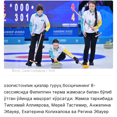
Фото: Сали Сабыров / ҰОК
Қозоғистонлик қизлар гуруҳ босқичининг 8-
сессиясида Филиппин терма жамоаси билан бўлиб
ўтган ўйинда маҳорат кўрсатди. Жамоа таркибида
Тилсимай Аллиярова, Мерей Тастемир, Анжелина
Эбауер, Екатерина Колихалова ва Регина Эбауер