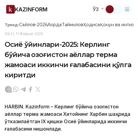
KAZINFORM
ЎЗ
Сайлов-2026
Ақорда
Тайинлов
Ҳодиса
Қонун ва интизо
Тренд:
09:41, 11 Феврал 2025
Осиё ўйинлари-2025: Керлинг
бўйича Қозоғистон аёллар терма
жамоаси иккинчи ғалабасини қўлга
киритди
HARBIN. Kazinform – Керлинг бўйича Қозоғистон
аёллар терма жамоаси Хитойнинг Харбин шаҳрида
ўтказилаётган IX қишки Осиё ўйинларида иккинчи
ғалабасини нишонлади.