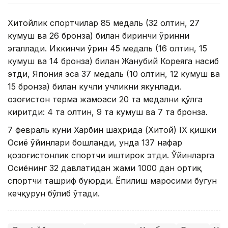
Хитойлик спортчилар 85 медаль (32 олтин, 27
кумуш ва 26 бронза) билан биринчи ўринни
эгаллади. Иккинчи ўрин 45 медаль (16 олтин, 15
кумуш ва 14 бронза) билан Жанубий Кореяга насиб
этди, Япония эса 37 медаль (10 олтин, 12 кумуш ва
15 бронза) билан кучли учликни якунлади.
Қозоғистон терма жамоаси 20 та медални қўлга
киритди: 4 та олтин, 9 та кумуш ва 7 та бронза.
7 февраль куни Харбин шаҳрида (Хитой) IХ қишки
Осиё ўйинлари бошланди, унда 137 нафар
қозоғистонлик спортчи иштирок этди. Ўйинларга
Осиёнинг 32 давлатидан жами 1000 дан ортиқ
спортчи ташриф буюрди. Ёпилиш маросими бугун
кечқурун бўлиб ўтади.