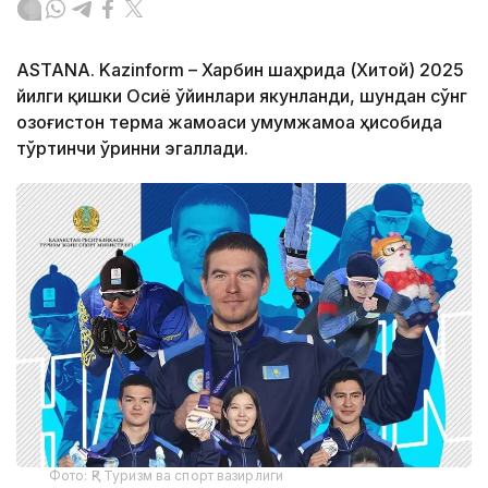
ASTANA. Kazinform – Харбин шаҳрида (Хитой) 2025
йилги қишки Осиё ўйинлари якунланди, шундан сўнг
Қозоғистон терма жамоаси умумжамоа ҳисобида
тўртинчи ўринни эгаллади.
Фото: ҚР Туризм ва спорт вазирлиги