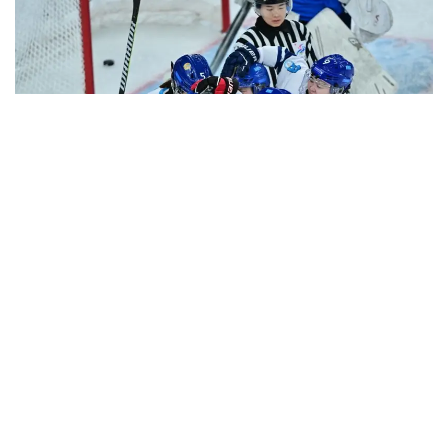
Фото: Сали Сабиров/ҚР МОҚ
“А” гуруҳининг иккинчи учрашувида Япония ва
Хитой терма жамоалари ким кучли эканини
аниқлади.
Учрашувнинг асосий фаворити ҳисобланган
японлар 8:1 ҳисобида ғалаба қозониб, қишки Осиё