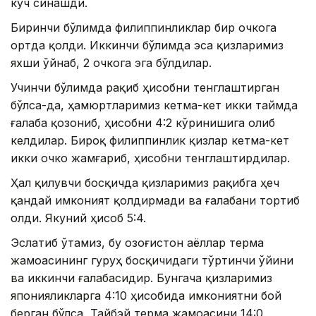
куч синашди.
Биринчи бўлимда филиппинликлар бир очкога
ортда қолди. Иккинчи бўлимда эса қизларимиз
яхши ўйнаб, 2 очкога эга бўлдилар.
Учинчи бўлимда рақиб ҳисобни тенглаштирган
бўлса-да, ҳамюртларимиз кетма-кет икки таймда
ғалаба қозониб, ҳисобни 4:2 кўринишига олиб
келдилар. Бироқ филиппинлик қизлар кетма-кет
икки очко жамғариб, ҳисобни тенглаштирдилар.
Ҳал қилувчи босқичда қизларимиз рақибга ҳеч
қандай имконият қолдирмади ва ғалабани тортиб
олди. Якуний ҳисоб 5:4.
Эслатиб ўтамиз, бу Қозоғистон аёллар терма
жамоасининг гуруҳ босқичидаги тўртинчи ўйини
ва иккинчи ғалабасидир. Бунгача қизларимиз
японияликларга 4:10 ҳисобида имкониятни бой
берган бўлса, Тайбэй терма жамоасини 14:0