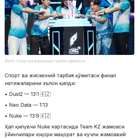
Фото: Спорт ва жисмоний тарбия қўмитаси
Спорт ва жисмоний тарбия қўмитаси финал
натижаларини эълон қилди:
• Dust2 — 13:1 🇰🇿
• Neo Data — 1:13
• Nuke — 13:9 🇰🇿
Ҳал қилувчи Nuke картасида Team KZ жамоаси
ўйинчилари юқори маҳорат ва кучли жамоавий