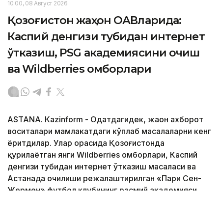
10:00, 08 Август 2026
Қозоғистон жаҳон ОАВларида:
Каспий денгизи тубидан интернет
ўтказиш, PSG академиясини очиш
ва Wildberries омборлари
ASTANА. Кazinform - Одатдагидек, жаҳон ахборот
воситалари мамлакатдаги кўплаб масалаларни кенг
ёритдилар. Улар орасида Қозоғистонда
қурилаётган янги Wildberries омборлари, Каспий
денгизи тубидан интернет ўтказиш масаласи ва
Астанада очилиши режалаштирилган «Пари Сен-
Жермен» футбол клубининг расмий академияси
ҳақида сўз юритилди. 2040 йилгача ер ости
сувларидан фойдаланиш режаси ва хорижий