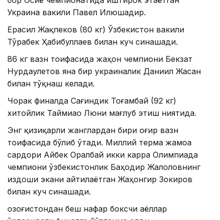
бор Осиё чемпионатида иштирок этаётган
Украина вакили Павел Илюшадир.
Ерасил Жақпеков (80 кг) Ўзбекистон вакили
Тўрабек Ҳабибуллаев билан куч синашади.
86 кг вазн тоифасида жаҳон чемпиони Бекзат
Нурдаулетов яна бир украиналик Даниил Жасан
билан тўқнаш келади.
Чорак финалда Сағиндик Тоғамбай (92 кг)
хитойлик Таймиао Люни мағлуб этиш ниятида.
Энг қизиқарли жанглардан бири оғир вазн
тоифасида бўлиб ўтади. Миллий терма жамоа
сардори Айбек Оралбай икки карра Олимпиада
чемпиони ўзбекистонлик Баҳодир Жалоловнинг
издоши экани айтилаётган Жаҳонгир Зокиров
билан куч синашади.
Қозоғистондан беш нафар боксчи аёллар