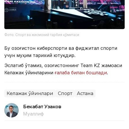
Фото: Спорт ва жисмоний тарбия қўмитаси
Бу Қозоғистон киберспорти ва фиджитал спорти
учун муҳим тарихий ютуқдир.
Эслатиб ўтамиз, Қозоғистоннинг Team KZ жамоаси
Келажак ўйинларини
ғалаба билан бошлади
.
Келажак ўйинлари
Спорт
Астана
Бекабат Узаков
Муаллиф