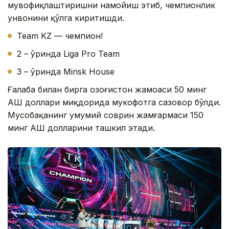
мувофиқлаштиришни намойиш этиб, чемпионлик
унвонини қўлга киритишди.
Team KZ — чемпион!
2 – ўринда Liga Pro Team
3 – ўринда Minsk House
Ғалаба билан бирга Қозоғистон жамоаси 50 минг
АҚШ доллари миқдорида мукофотга сазовор бўлди.
Мусобақанинг умумий соврин жамғармаси 150
минг АҚШ долларини ташкил этади.