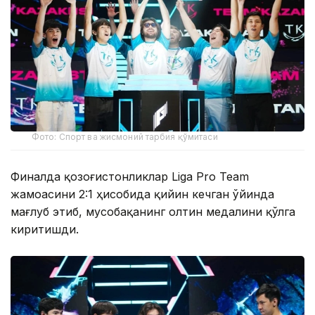
Фото: Спорт ва жисмоний тарбия қўмитаси
Финалда қозоғистонликлар Liga Pro Team
жамоасини 2:1 ҳисобида қийин кечган ўйинда
мағлуб этиб, мусобақанинг олтин медалини қўлга
киритишди.