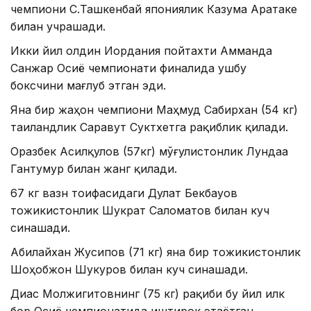
чемпиони С.Ташкенбай япониялик Казума Аратаке
билан учрашади.
Икки йил олдин Иордания пойтахти Амманда
Санжар Осиё чемпионати финалида ушбу
боксчини мағлуб этган эди.
Яна бир жаҳон чемпиони Маҳмуд Сабирхан (54 кг)
таиландлик Саравут Суктхетга рақиблик қилади.
Оразбек Асилқулов (57кг) мўғулистонлик Лундаа
Гантумур билан жанг қилади.
67 кг вазн тоифасидаги Дулат Бекбауов
тожикистонлик Шукрат Саломатов билан куч
синашади.
Абилайхан Жусипов (71 кг) яна бир тожикистонлик
Шоҳобжон Шукуров билан куч синашади.
Диас Молжигитовнинг (75 кг) рақиби бу йил илк