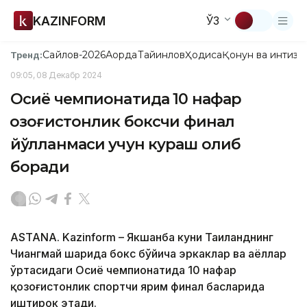
KAZINFORM
ЎЗ
Сайлов-2026
Ақорда
Тайинлов
Ҳодиса
Қонун ва интизо
Тренд:
09:05, 08 Декабр 2024
Осиё чемпионатида 10 нафар
қозоғистонлик боксчи финал
йўлланмаси учун кураш олиб
боради
ASTANA. Kazinform – Якшанба куни Таиланднинг
Чиангмай шаҳрида бокс бўйича эркаклар ва аёллар
ўртасидаги Осиё чемпионатида 10 нафар
қозоғистонлик спортчи ярим финал баҳсларида
иштирок этади.