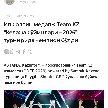
Муаллиф
08:05, 09 Август 2026
Илк олтин медаль: Team KZ
“Келажак ўйинлари – 2026”
турнирида чемпион бўлди
ASTANА. Кazinform – Қозоғистоннинг Team KZ
жамоаси (GOTF 2026) powered by Samruk-Kazyna
турнирида Phygital Shooter CS 2 йўналиши бўйича
чемпион бўлди.