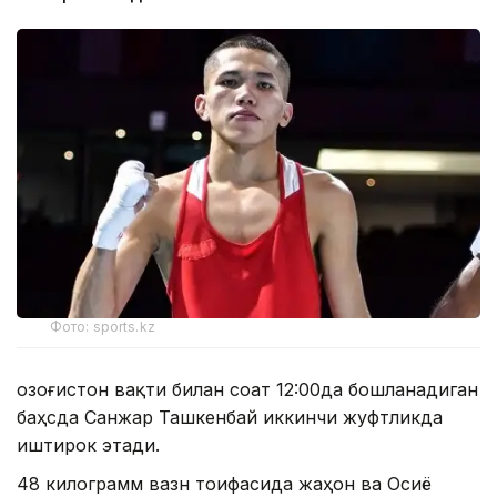
Фото: sports.kz
Қозоғистон вақти билан соат 12:00да бошланадиган
баҳсда Санжар Ташкенбай иккинчи жуфтликда
иштирок этади.
48 килограмм вазн тоифасида жаҳон ва Осиё