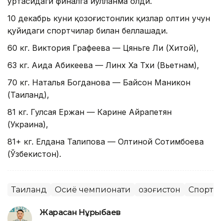
ўртасидаги финалга йўлланма олди.
10 декабрь куни қозоғистонлик қизлар олтин учун
қуйидаги спортчилар билан беллашади.
60 кг. Виктория Графеева — Цяньге Ли (Хитой),
63 кг. Аида Абикеева — Линх Ха Тхи (Вьетнам),
70 кг. Наталья Богданова — Байсон Маникон
(Таиланд),
81 кг. Гулсая Ержан — Карине Айрапетян
(Украина),
81+ кг. Елдана Талипова — Олтиной Сотимбоева
(Ўзбекистон).
Таиланд
Осиё чемпионати
Қозоғистон
Спорт
Жарасқан Нұрыбаев