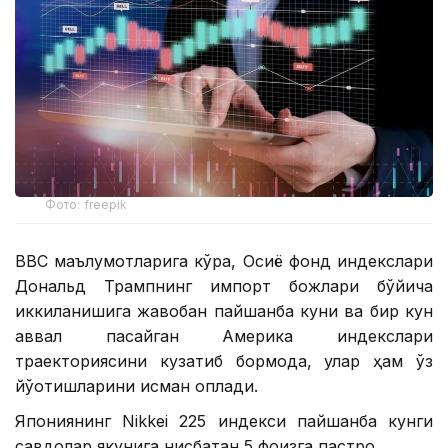
Фото: freepik
BBC маълумотларига кўра, Осиё фонд индекслари
Дональд Трампнинг импорт божлари бўйича
иккиланишига жавобан пайшанба куни ва бир кун
аввал пасайган Америка индекслари
траекториясини кузатиб бормоқда, улар ҳам ўз
йўқотишларини қисман қоплади.
Япониянинг Nikkei 225 индекси пайшанба кунги
савдолар якунига нисбатан 5 фоизга пастроқ.