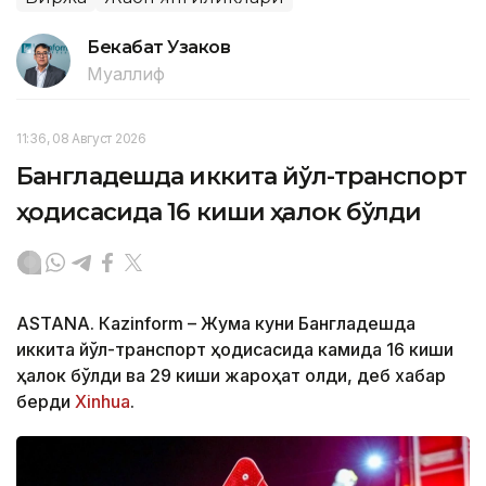
Бекабат Узаков
Муаллиф
11:36, 08 Август 2026
Бангладешда иккита йўл-транспорт
ҳодисасида 16 киши ҳалок бўлди
ASTANА. Кazinform – Жума куни Бангладешда
иккита йўл-транспорт ҳодисасида камида 16 киши
ҳалок бўлди ва 29 киши жароҳат олди, деб хабар
берди
Xinhua
.