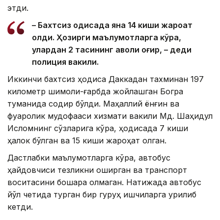
этди.
– Бахтсиз ҳодисада яна 14 киши жароҳат
олди. Ҳозирги маълумотларга кўра,
улардан 2 тасининг аҳволи оғир, – деди
полиция вакили.
Иккинчи бахтсиз ҳодиса Даккадан тахминан 197
километр шимоли-ғарбда жойлашган Богра
туманида содир бўлди. Маҳаллий ёнғин ва
фуқаролик мудофааси хизмати вакили Мд. Шаҳидул
Исломнинг сўзларига кўра, ҳодисада 7 киши
ҳалок бўлган ва 15 киши жароҳат олган.
Дастлабки маълумотларга кўра, автобус
ҳайдовчиси тезликни оширган ва транспорт
воситасини бошқара олмаган. Натижада автобус
йўл четида турган бир гуруҳ ишчиларга урилиб
кетди.