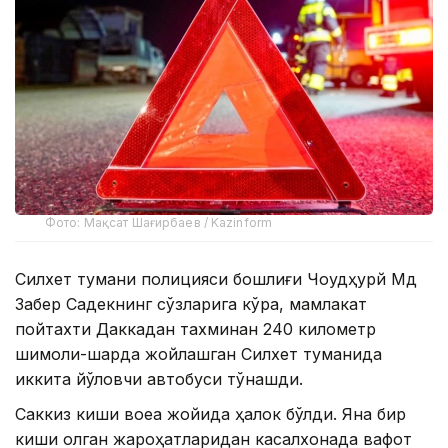
Фото: Мақсат Шағирбаев / Kazinform
Силхет тумани полицияси бошлиғи Чоудҳурй Мд
Забер Садекнинг сўзларига кўра, мамлакат
пойтахти Даккадан тахминан 240 километр
шимоли-шарқда жойлашган Силхет туманида
иккита йўловчи автобуси тўқнашди.
Саккиз киши воқеа жойида ҳалок бўлди. Яна бир
киши олган жароҳатларидан касалхонада вафот