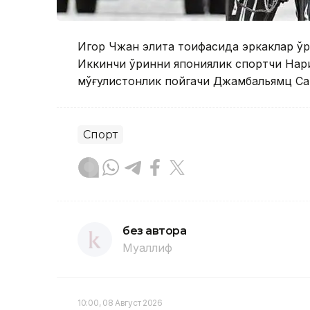
Игор Чжан элита тоифасида эркаклар ўрт
Иккинчи ўринни япониялик спортчи Нар
мўғулистонлик пойгачи Джамбальямц Сай
Спорт
без автора
Муаллиф
10:00, 08 Август 2026