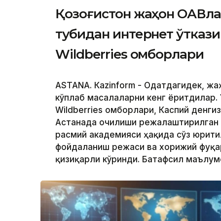
Қозоғистон жаҳон ОАВла
тубидан интернет ўтказ
Wildberries омборлари
ASTANА. Кazinform - Одатдагидек, ж
кўплаб масалаларни кенг ёритдилар. 
Wildberries омборлари, Каспий денги
Астанада очилиши режалаштирилган
расмий академияси ҳақида сўз юрити
фойдаланиш режаси ва хорижий фуқа
қизиқарли кўринди. Батафсил маълу