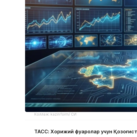
Коллаж: kazinform/ СИ
ТАСС: Хорижий фуқаролар учун Қозоғис