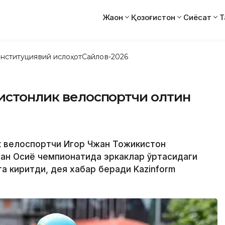
Жаҳон
Қозоғистон
Сиёсат
Т
нституциявий ислоҳот
Сайлов-2026
истонлик велоспортчи олтин
ик велоспортчи Игор Чжан Тожикистон
ан Осиё чемпионатида эркаклар ўртасидаги
а киритди, дея хабар беради Kazinform