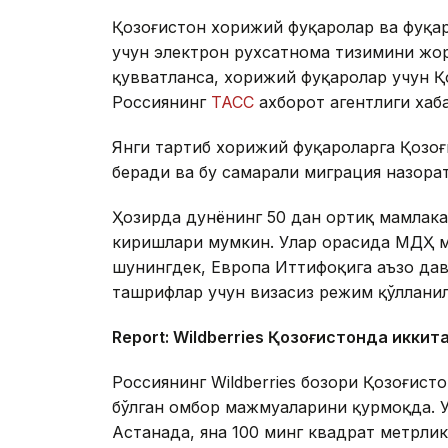
Қозоғистон хорижий фуқаролар ва фуқа
учун электрон рухсатнома тизимини жор
қувватланса, хорижий фуқаролар учун Қо
Россиянинг
ТАСС
ахборот агентлиги хаб
Янги тартиб хорижий фуқароларга Қозо
беради ва бу самарали миграция назора
Ҳозирда дунёнинг 50 дан ортиқ мамлака
киришлари мумкин. Улар орасида МДҲ м
шунингдек, Европа Иттифоқига аъзо дав
ташрифлар учун визасиз режим қўллани
Report: Wildberries Қозоғистонда иккит
Россиянинг Wildberries бозори Қозоғис
бўлган омбор мажмуаларини қурмоқда. 
Астанада, яна 100 минг квадрат метрл