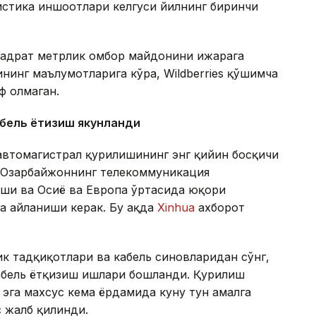
гистика иншоотлари келгуси йилнинг биринчи
квадрат метрлик омбор майдонини ижарага
нинг маълумотларига кўра, Wildberries қўшимча
ф олмаган.
абель ётқизиш якунланди
автомагистрал қурилишининг энг қийин босқичи
а Озарбайжоннинг телекоммуникация
аши ва Осиё ва Европа ўртасида юқори
а айланиши керак. Бу ҳақда
Xinhua
ахборот
ик тадқиқотлари ва кабель синовларидан сўнг,
кабель ётқизиш ишлари бошланди. Қурилиш
 эга махсус кема ёрдамида куну тун амалга
с жалб қилинди.