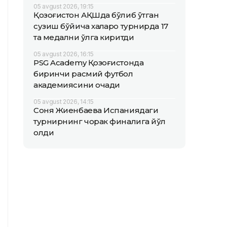
05 avgust 2026, 19:15
Қозоғистон АҚШда бўлиб ўтган
сузиш бўйича халқаро турнирда 17
та медални қўлга киритди
05 avgust 2026, 16:15
PSG Academy Қозоғистонда
биринчи расмий футбол
академиясини очади
05 avgust 2026, 14:15
Соня Жиенбаева Испаниядаги
турнирнинг чорак финалига йўл
олди