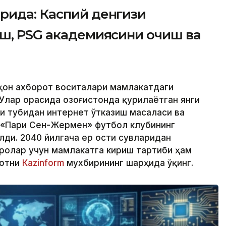
рида: Каспий денгизи
иш, PSG академиясини очиш ва
аҳон ахборот воситалари мамлакатдаги
Улар орасида Қозоғистонда қурилаётган янги
зи тубидан интернет ўтказиш масаласи ва
 «Пари Сен-Жермен» футбол клубининг
лди. 2040 йилгача ер ости сувларидан
ролар учун мамлакатга кириш тартиби ҳам
мотни
Кazinform
мухбирининг шарҳида ўқинг.