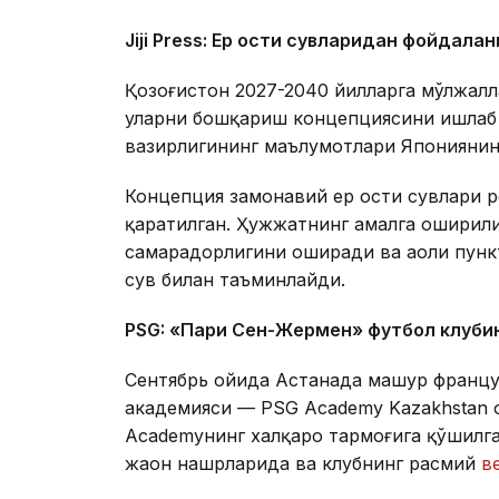
Jiji Press: Ер ости сувларидан фойдала
Қозоғистон 2027-2040 йилларга мўлжалл
уларни бошқариш концепциясини ишлаб 
вазирлигининг маълумотлари Японияни
Концепция замонавий ер ости сувлари 
қаратилган. Ҳужжатнинг амалга оширил
самарадорлигини оширади ва аҳоли пун
сув билан таъминлайди.
PSG: «Пари Сен-Жермен» футбол клуби
Сентябрь ойида Астанада машҳур франц
академияси — PSG Academy Kazakhstan 
Academyнинг халқаро тармоғига қўшилг
жаҳон нашрларида ва клубнинг расмий
в