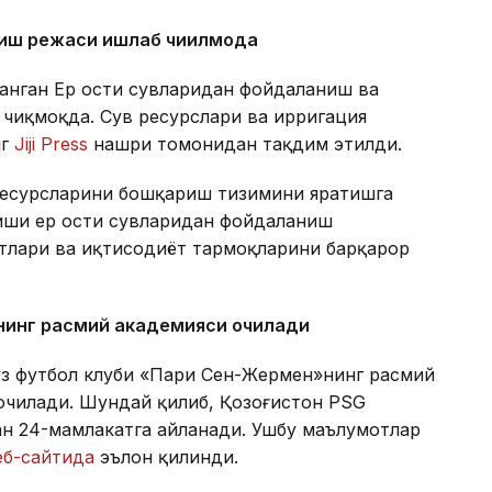
ниш режаси ишлаб чиқилмоқда
анган Ер ости сувларидан фойдаланиш ва
чиқмоқда. Сув ресурслари ва ирригация
нг
Jiji Press
нашри томонидан тақдим этилди.
ресурсларини бошқариш тизимини яратишга
иши ер ости сувларидан фойдаланиш
ктлари ва иқтисодиёт тармоқларини барқарор
нинг расмий академияси очилади
уз футбол клуби «Пари Сен-Жермен»нинг расмий
очилади. Шундай қилиб, Қозоғистон PSG
ан 24-мамлакатга айланади. Ушбу маълумотлар
еб-сайтида
эълон қилинди.