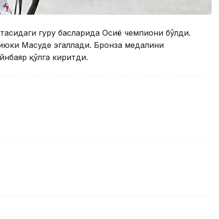
асидаги гуруҳ баҳсларида Осиё чемпиони бўлди.
июки Масуде эгаллади. Бронза медалини
нбаяр қўлга киритди.