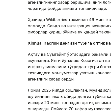
агентлигининг хабар беришича, янги ло
чорагида фойдаланишга топширилади.
Ҳозирда Wildberries тахминан 46 минг 
олмоқда. Савдо ва интеграция вазирлиги
омборлар қуриш бўйича ҳеч қандай такли
Xinhuа: Каспий денгизи тубига оптик к
Ақтау ва Сумгайит ўртасидаги рақамли 
якунланди. Янги йўналиш Қозоғистон в
инфратузилмасини тўғридан-тўғри боғл
тезликдаги маълумотлар узатиш каналиг
агентлиги хабар берди.
Лойиҳа 2025 йилда бошланган. Муҳандисл
шу йилнинг июль ойида денгиз тубига 
ишлари 20 минг тоннадан ортиқ сиғимга
оширилди. Лойиҳага 70 нафар мутахасси