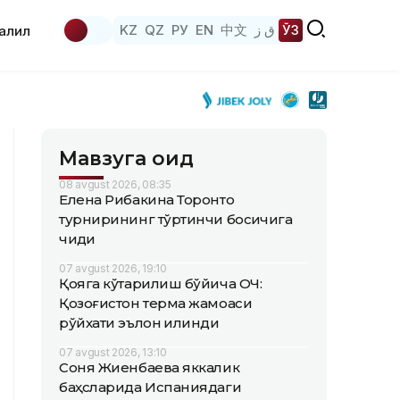
KZ
QZ
РУ
EN
中文
ق ز
ЎЗ
аҳлил
Мавзуга оид
08 avgust 2026, 08:35
Елена Рибакина Торонто
турнирининг тўртинчи босқичига
чиқди
07 avgust 2026, 19:10
Қояга кўтарилиш бўйича ОЧ:
Қозоғистон терма жамоаси
рўйхати эълон қилинди
07 avgust 2026, 13:10
Соня Жиенбаева яккалик
баҳсларида Испаниядаги