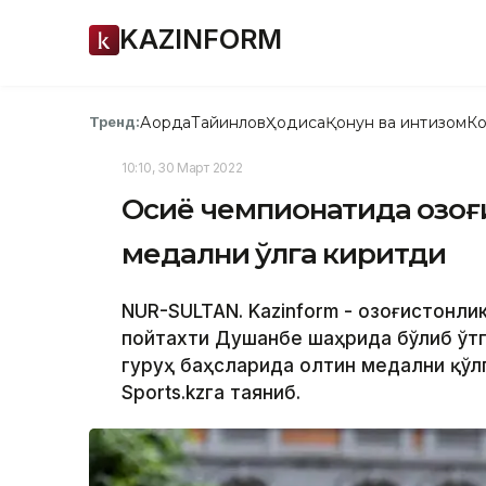
KAZINFORM
Ақорда
Тайинлов
Ҳодиса
Қонун ва интизом
Ко
Тренд:
10:10, 30 Март 2022
Осиё чемпионатида қозоғ
медални қўлга киритди
NUR-SULTAN. Kazinform - Қозоғистонл
пойтахти Душанбе шаҳрида бўлиб ўтг
гуруҳ баҳсларида олтин медални қўлг
Sports.kzга таяниб.