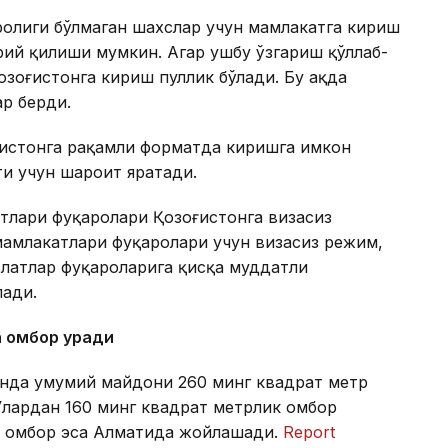
ролиги бўлмаган шахслар учун мамлакатга кириш
ий қилиши мумкин. Агар ушбу ўзгариш қўллаб-
зоғистонга кириш пуллик бўлади. Бу ҳақда
ар берди.
ғистонга рақамли форматда киришга имкон
ти учун шароит яратади.
тлари фуқаролари Қозоғистонга визасиз
амлакатлари фуқаролари учун визасиз режим,
латлар фуқароларига қисқа муддатли
лади.
а омбор қуради
тонда умумий майдони 260 минг квадрат метр
Улардан 160 минг квадрат метрлик омбор
ик омбор эса Алматида жойлашади.
Report