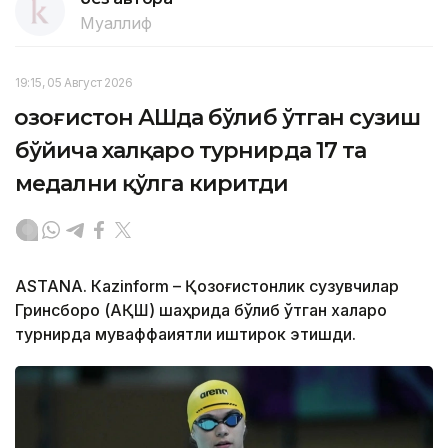
Муаллиф
19:15, 05 Август 2026
Қозоғистон АҚШда бўлиб ўтган сузиш
бўйича халқаро турнирда 17 та
медални қўлга киритди
ASTANА. Кazinform – Қозоғистонлик сузувчилар
Гринсборо (АҚШ) шаҳрида бўлиб ўтган халқаро
турнирда муваффақиятли иштирок этишди.