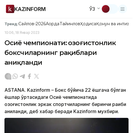
KAZINFORM
ЎЗ
Сайлов-2026
Ақорда
Тайинлов
Ҳодиса
Қонун ва интизо
Тренд:
10:06, 18 Январ 2023
Осиё чемпионати: Қозоғистонлик
боксчиларнинг рақиблари
аниқланди
ASTANA. Kazinform – Бокс бўйича 22 ёшгача бўлган
ёшлар ўртасидаги Осиё чемпионатида
қозоғистонлик эркак спортчиларнинг биринчи рақиби
аниқланди, деб хабар беради Kazinform мухбири.