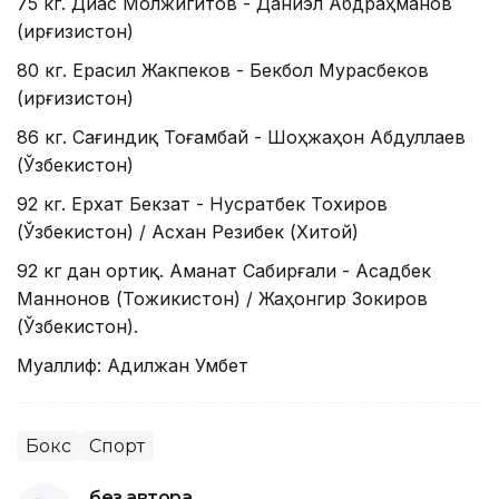
75 кг. Диас Молжигитов - Даниэл Абдраҳманов
(Қирғизистон)
80 кг. Ерасил Жакпеков - Бекбол Мурасбеков
(Қирғизистон)
86 кг. Сағиндиқ Тоғамбай - Шоҳжаҳон Абдуллаев
(Ўзбекистон)
92 кг. Ерхат Бекзат - Нусратбек Тохиров
(Ўзбекистон) / Асхан Резибек (Хитой)
92 кг дан ортиқ. Аманат Сабирғали - Асадбек
Маннонов (Тожикистон) / Жаҳонгир Зокиров
(Ўзбекистон).
Муаллиф: Адилжан Умбет
Бокс
Спорт
без автора