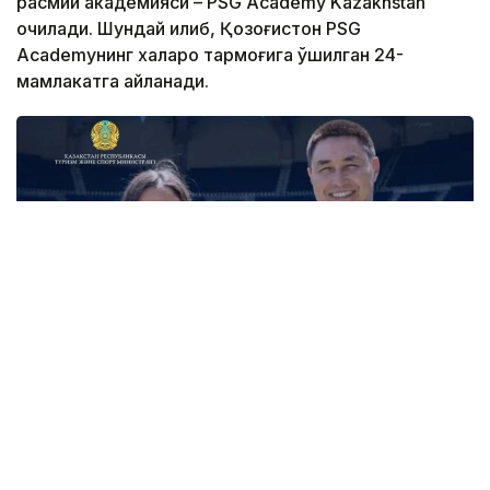
расмий академияси – PSG Academy Kazakhstan
очилади. Шундай қилиб, Қозоғистон PSG
Academyнинг халқаро тармоғига қўшилган 24-
мамлакатга айланади.
Фото: Туризм ва спорт вазирлиги
Академиянинг биринчи ўқув маркази пойтахтдаги