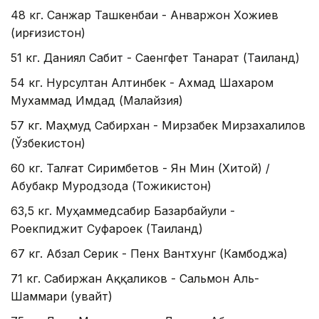
48 кг. Санжар Ташкенбаи - Анваржон Хожиев
(Қирғизистон)
51 кг. Даниял Сабит - Саенгфет Танарат (Таиланд)
54 кг. Нурсултан Алтинбек - Ахмад Шахаром
Мухаммад Имдад (Малайзия)
57 кг. Маҳмуд Сабирхан - Мирзабек Мирзахалилов
(Ўзбекистон)
60 кг. Талғат Сиримбетов - Ян Мин (Хитой) /
Абубакр Муродзода (Тожикистон)
63,5 кг. Муҳаммедсабир Базарбайули -
Роекпиджит Суфароек (Таиланд)
67 кг. Абзал Серик - Пенх Вантхунг (Камбоджа)
71 кг. Сабиржан Аққаликов - Сальмон Аль-
Шаммари (Қувайт)