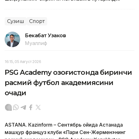
Сузиш
Спорт
Бекабат Узаков
Муаллиф
16:15, 05 Август 2026
PSG Academy Қозоғистонда биринчи
расмий футбол академиясини
очади
ASTANА. Кazinform – Сентябрь ойида Астанада
машҳур француз клуби «Пари Сен-Жермен»нинг