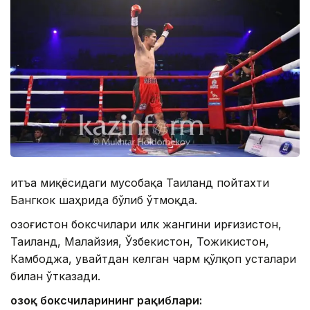
Қитъа миқёсидаги мусобақа Таиланд пойтахти
Бангкок шаҳрида бўлиб ўтмоқда.
Қозоғистон боксчилари илк жангини Қирғизистон,
Таиланд, Малайзия, Ўзбекистон, Тожикистон,
Камбоджа, Қувайтдан келган чарм қўлқоп усталари
билан ўтказади.
Қозоқ боксчиларининг рақиблари: