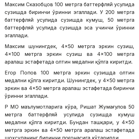
Максим Сказобцов 100 метрга баттерфляй усулида
сузишда биринчи ўринни эгаллади. У 200 метрга
баттерфляй усулида сузишда кумуш, 50 метрга
баттерфляй усулида сузишда эса учинчи ўринни
эгаллади.
Максим шунингдек, 4×50 метрга эркин сузиш,
4×100 метрга эркин сузиш ва 4×100 метрга
аралаш эстафетада олтин медални қўлга киритди.
Егор Попов 100 метрга эркин сузишда олтин
медални қўлга киритди. Шунингдек, у 4×50 метрга
эркин ва 4×50 метрга аралаш эстафетада биринчи
ўринни эгаллади.
ҚР МОҚ маълумотларига кўра, Ришат Жумағулов 50
метрга баттерфляй усулида сузишда кумуш
медални қўлга киритди. Бундан ташқари, у 4×50
метрга эркин ва 4×50 метрга аралаш эстафетада
шоҳсупанинг биринчи поғонасига кўтарилди.