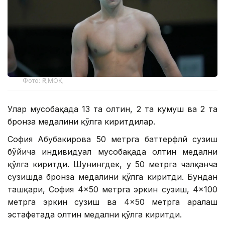
Фото: ҚР МОҚ
Улар мусобақада 13 та олтин, 2 та кумуш ва 2 та
бронза медалини қўлга киритдилар.
София Абубакирова 50 метрга баттерфлй сузиш
бўйича индивидуал мусобақада олтин медални
қўлга киритди. Шунингдек, у 50 метрга чалқанча
сузишда бронза медалини қўлга киритди. Бундан
ташқари, София 4×50 метрга эркин сузиш, 4×100
метрга эркин сузиш ва 4×50 метрга аралаш
эстафетада олтин медални қўлга киритди.