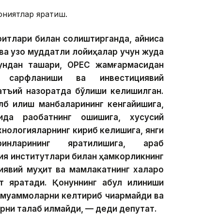
ониятлар яратиш.
итлари билан солиштирганда, айниқса
 ва узоқ муддатли лойиҳалар учун жуда
Бундан ташқари, ОРЕС жамғармасидан
г сарфланиши ва инвестициявий
атъий назоратда бўлиши келишилган.
лб қилиш манбаларининг кенгайишига,
да рақобатнинг ошишига, хусусий
хнологияларнинг кириб келишига, янги
ларининг яратилишига, араб
ия институтлари билан ҳамкорликнинг
иявий муҳит ва мамлакатнинг халқаро
 яратади. Қонуннинг қабул қилиниши
й муаммоларни келтириб чиқармайди ва
ни талаб қилмайди, — деди депутат.