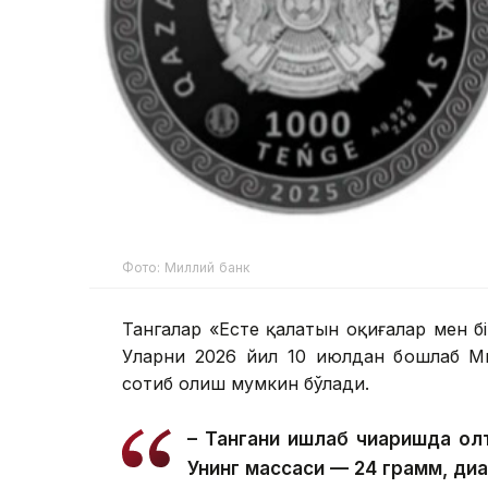
Фото: Миллий банк
Тангалар «Есте қалатын оқиғалар мен б
Уларни 2026 йил 10 июлдан бошлаб Ми
сотиб олиш мумкин бўлади.
– Тангани ишлаб чиқаришда олт
Унинг массаси — 24 грамм, ди