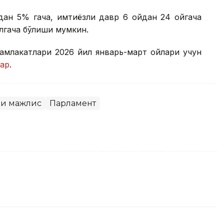
дан 5% гача, имтиёзли давр 6 ойдан 24 ойгача
илгача бўлиши мумкин.
мамлакатлари 2026 йил январь-март ойлари учун
ар
.
и мажлис
Парламент