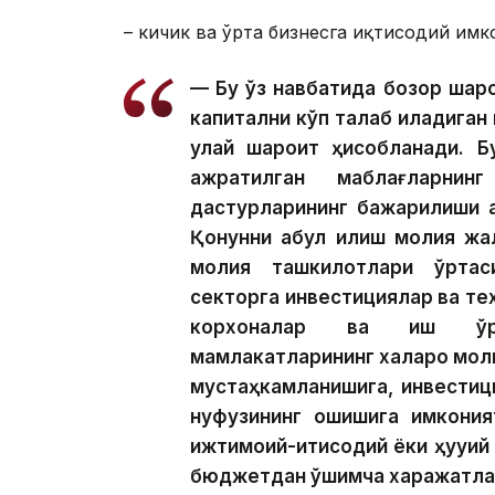
– кичик ва ўрта бизнесга иқтисодий имк
— Бу ўз навбатида бозор шаро
капитални кўп талаб қиладиган
қулай шароит ҳисобланади. 
ажратилган маблағларнин
дастурларининг бажарилиши қ
Қонунни қабул қилиш молия жа
молия ташкилотлари ўртаси
секторга инвестициялар ва те
корхоналар ва иш ўрин
мамлакатларининг халқаро мол
мустаҳкамланишига, инвестиц
нуфузининг ошишига имконият
ижтимоий-иқтисодий ёки ҳуқуқи
бюджетдан қўшимча харажатлар