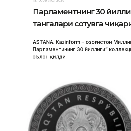
18:10, 09 Июл 2026
Парламентнинг 30 йилли
тангалари сотувга чиқар
ASTANА. Кazinform – Қозоғистон Милли
Парламентининг 30 йиллиги” коллекц
эълон қилди.