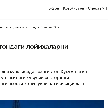
Жаҳон
Қозоғистон
Сиёсат
Т
нституциявий ислоҳот
Сайлов-2026
стондаги лойиҳаларни
 ялпи мажлисида "Қозоғистон Ҳукумати ва
 ўртасидаги хусусий сектордаги
даги асосий келишувни ратификациялаш