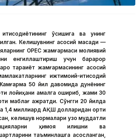
қтисодиётининг ўсишига ва унинг
тилган. Келишувнинг асосий мақсади —
нияларнинг ОРЕС жамғармаси молиявий
ини енгиллаштириш учун барқарор
аро тараққиёт жамғармасининг асосий
мамлакатларнинг ижтимоий-иқтисодий
ш. Жамғарма 50 йил давомида дунёнинг
тиқ лойиҳани амалга ошириб, жами 30
иқ маблағ ажратди. Сўнгги 20 йилда
а 1,4 миллиард АҚШ долларидан ортиқ
сан, келишув нормалари узоқ муддатли
тицияларни ҳимоя қилишни ва
шартларини таъминлашга асосланган,