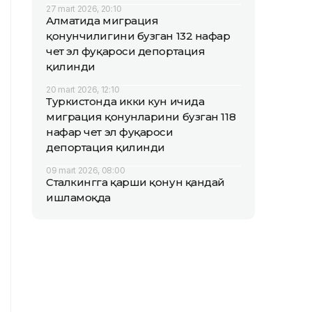
27 mart 2026, 20:10
Алматида миграция
қонунчилигини бузган 132 нафар
чет эл фуқароси депортация
қилинди
20 mart 2026, 12:10
Туркистонда икки кун ичида
миграция қонунларини бузган 118
нафар чет эл фуқароси
депортация қилинди
09 mart 2026, 08:00
Сталкингга қарши қонун қандай
ишламоқда