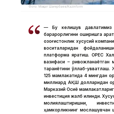
Фото: Мақсат Шағирбаев/Kazinform
— Бу келишув давлатимиз и
барқарорлигини оширишга қара
қозоғистонлик хусусий компа
воситаларидан фойдаланиш
платформа яратиш. OPEC Халқ
вазифаси – ривожланаётган 
тараққиётини қўллаб-қувватла
125 мамлакатида 4 мингдан ор
миллиард АҚШ долларидан орт
Марказий Осиё мамлакатлариг
инвестиция жалб қилинди. Хусу
молиялаштиришни, инвес
ҳамкорликнинг мослашувчан 