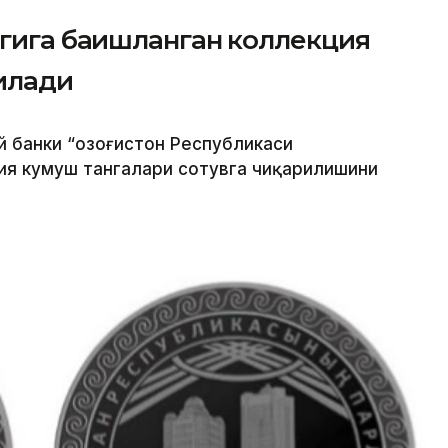
гига бағишланган коллекция
илади
й банки “Қозоғистон Республикаси
ия кумуш тангалари сотувга чиқарилишини