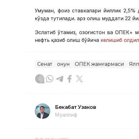
Умуман, фоиз ставкалари йиллик 2,5% 
кўзда тутилади. Қарз олиш муддати 22 й
Эслатиб ўтамиз, Қозоғистон ва ОПЕК+ 
нефть қазиб олиш бўйича
келишиб олдил
Сенат
Қонун
ОПЕК жамғармаси
Ялп
Бекабат Узаков
Муаллиф