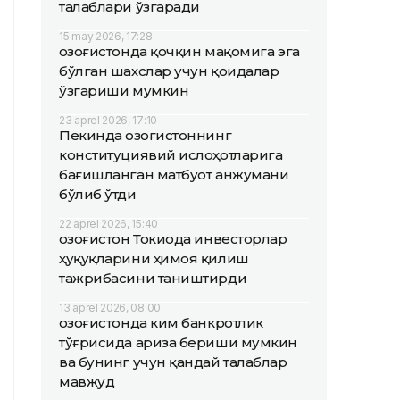
талаблари ўзгаради
15 may 2026, 17:28
Қозоғистонда қочқин мақомига эга
бўлган шахслар учун қоидалар
ўзгариши мумкин
23 aprel 2026, 17:10
Пекинда Қозоғистоннинг
конституциявий ислоҳотларига
бағишланган матбуот анжумани
бўлиб ўтди
22 aprel 2026, 15:40
Қозоғистон Токиода инвесторлар
ҳуқуқларини ҳимоя қилиш
тажрибасини таништирди
13 aprel 2026, 08:00
Қозоғистонда ким банкротлик
тўғрисида ариза бериши мумкин
ва бунинг учун қандай талаблар
мавжуд