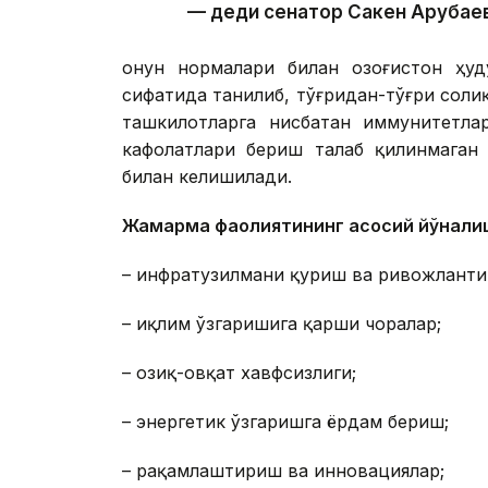
— деди сенатор Сакен Арубае
Қонун нормалари билан Қозоғистон ҳ
сифатида танилиб, тўғридан-тўғри соли
ташкилотларга нисбатан иммунитетла
кафолатлари бериш талаб қилинмаган 
билан келишилади.
Жамғарма фаолиятининг асосий йўналиш
– инфратузилмани қуриш ва ривожланти
– иқлим ўзгаришига қарши чоралар;
– озиқ-овқат хавфсизлиги;
– энергетик ўзгаришга ёрдам бериш;
– рақамлаштириш ва инновациялар;