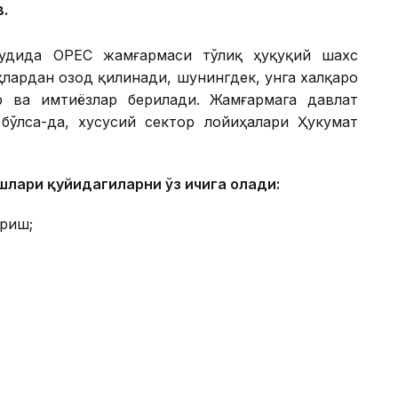
в.
удудида ОРЕС жамғармаси тўлиқ ҳуқуқий шахс
қлардан озод қилинади, шунингдек, унга халқаро
р ва имтиёзлар берилади. Жамғармага давлат
бўлса-да, хусусий сектор лойиҳалари Ҳукумат
лари қуйидагиларни ўз ичига олади:
риш;