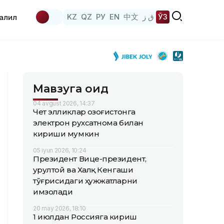
KZ
QZ
РУ
EN
中文
ق ز
ЎЗ
аҳлил
Мавзуга оид
04 avgust 2026, 14:37
Чет элликлар Қозоғистонга
электрон рухсатнома билан
кириши мумкин
05 iyun 2026, 10:24
Президент Вице-президент,
Қурултой ва Халқ Кенгаши
тўғрисидаги ҳужжатларни
имзолади
20 may 2026, 18:10
1 июлдан Россияга кириш