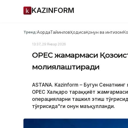
KAZINFORM
Ақорда
Тайинлов
Ҳодиса
Қонун ва интизом
Ко
Тренд:
13:37, 29 Январ 2026
ОРЕС жамғармаси Қозоғи
молиялаштиради
АSTANА. Kazinform – Бугун Сенатнинг
OPEC Халқаро тараққиёт жамғармаси
операцияларни ташкил этиш тўғриси
тўғрисида"ги Қонун маъқулланди.