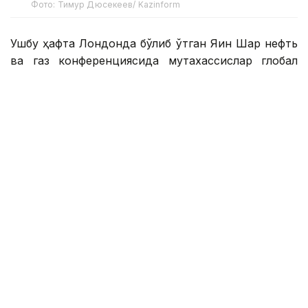
Фото: Тимур Дюсекеев/ Kazinform
Ушбу ҳафта Лондонда бўлиб ўтган Яқин Шарқ нефть
ва газ конференциясида мутахассислар глобал
нефть бозорининг ҳолати, таъминотдаги
узилишларнинг таъсири ва энергия
хавфсизлигидаги ўзгаришларни муҳокама қилишди.
Таъминотнинг ўсиши йўқотишларни қопламайди
Халқаро энергетика агентлигининг нефть бозорлари
раҳбари Торил Босони сўнгги ойларда глобал
таъминотнинг ўсиши асосан Шимолий ва Жанубий
Америкадаги мамлакатлар томонидан
бошқарилганини таъкидлади.
— Таъминотнинг ўсишига бўлган
умидларимиз асосан Шимолий ва Жанубий
Америкадаги ишлаб чиқарувчилар билан
боғлиқ ва биз улардан таъминотнинг