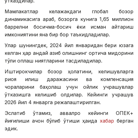
ўтказдилар.
Мамлакатлар келажакдаги глобал бозор
динамикасига қараб, бозорга кунига 1,65 миллион
баррелни босқичма-босқич ёки қисман қайтариш
имкониятини яна бир бор таъкидладилар.
Улар шунингдек, 2024 йил январидан бери юзага
келган ҳар қандай қазиб олишнинг ортиқча миқдорини
тўлиқ қоплаш ниятларини тасдиқладилар.
Иштирокчилар бозор ҳолатини, келишувларга
риоя қилиш даражасини ва компенсация
чораларини баҳолаш учун ойлик учрашувлар
ўтказишга келишиб олдилар. Кейинги учрашув
2026 йил 4 январга режалаштирилган.
Эслатиб ўтамиз, аввалроқ кейинги ОПЕК+
йиғилиши қачон бўлиб ўтиши ҳақида
хабар
берган
эдик.