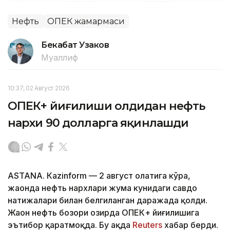
Нефть
ОПЕК жамғармаси
Бекабат Узаков
Муаллиф
10:37, 02 Август 2026
ОПEК+ йиғилиши олдидан нефть
нархи 90 долларга яқинлашди
ASTANА. Кazinform — 2 август ҳолатига кўра,
жаҳонда нефть нархлари жума кунидаги савдо
натижалари билан белгиланган даражада қолди.
Жаҳон нефть бозори ҳозирда ОПEК+ йиғилишига
эътибор қаратмоқда. Бу ҳақда
Reuters
хабар берди.