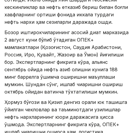
кескинликлар ва нефть етказиб бериш билан боғлиқ
хавфларнинг ортиши фонида иккала турдаги
нефть нархи ҳам сезиларли даражада ошди.
Бозор иштирокчиларининг асосий диққат марказида
2 август куни бўлиб ўтадиган ОПEК+
мамлакатлари (Қозоғистон, Саудия Арабистони,
Россия, Ироқ, Қувайт, Жазоир ва Ўмон) йиғилиши
бор. Экспертларнинг фикрига кўра, альянс
сентябрь ойида нефть қазиб олишни кунига 188
минг баррелга қўшимча оширишни маъқуллаши
мумкин. Шундан сўнг, ишлаб чиқаришни ошириш
октябрь ойидан вақтинча тўхтатилиши мумкин.
Ҳормуз бўғози ва Қизил денгиз орқали юк ташишга
қўйилган чекловлар ва таъминотдаги узилишлар
нефть нархларининг юқори даражасига ҳисса
қўшмоқда. Экспертларнинг фикрига кўра, ОПEК+
ишлаб чиқаришни оширса ҳам, логистика