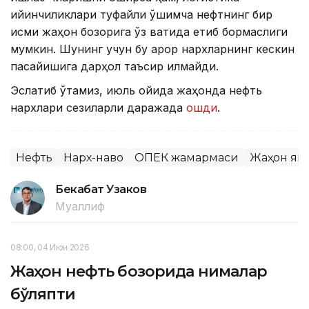
қийинчиликлари туфайли қўшимча нефтнинг бир
қисми жаҳон бозорига ўз вақтида етиб бормаслиги
мумкин. Шунинг учун бу қарор нархларнинг кескин
пасайишига дарҳол таъсир қилмайди.
Эслатиб ўтамиз, июль ойида жаҳонда нефть
нархлари сезиларли даражада
ошди
.
Нефть
Нарх-наво
ОПЕК жамғармаси
Жаҳон ян
Бекабат Узаков
Муаллиф
08:00, 04 Июн 2026
Жаҳон нефть бозорида нималар
бўляпти