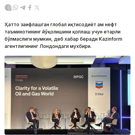
Ҳатто заифлашган глобал иқтисодиёт ҳам нефт
таъминотининг йўқолишини қоплаш учун етарли
бўлмаслиги мумкин, деб хабар беради Kazinform
агентлигининг Лондондаги мухбири.