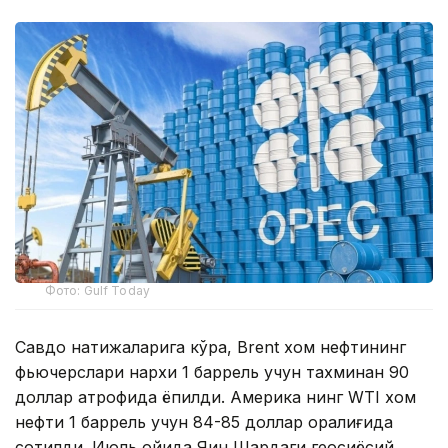
Фото: Gulf Today
Савдо натижаларига кўра, Brent хом нефтининг
фьючерслари нархи 1 баррель учун тахминан 90
доллар атрофида ёпилди. Америка нинг WТI хом
нефти 1 баррель учун 84-85 доллар оралиғида
сотилди. Июль ойида Яқин Шарқдаги геосиёсий