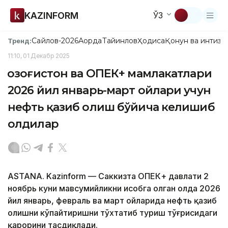
KAZINFORM
ЎЗ
Сайлов-2026
Ақорда
Тайинлов
Ҳодиса
Қонун ва интизо
Тренд:
11:10, 01 Декабр 2025
Қозоғистон ва ОПЕК+ мамлакатлари
2026 йил январь-март ойлари учун
нефть қазиб олиш бўйича келишиб
олдилар
ASTANA. Kazinform — Саккизта ОПЕК+ давлати 2
ноябрь куни мавсумийликни ҳисобга олган ҳолда 2026
йил январь, февраль ва март ойларида нефть қазиб
олишни кўпайтиришни тўхтатиб туриш тўғрисидаги
қарорини тасдиқлади.