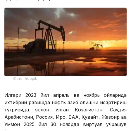
Фото: freepik
Илгари 2023 йил апрель ва ноябрь ойларида
ихтиёрий равишда нефть қазиб олишни қисқартириш
тўғрисида эълон қилган Қозоғистон, Саудия
Арабистони, Россия, Ироқ, БАА, Қувайт, Жазоир ва
Уммон 2025 йил 30 ноябрда виртуал учрашув