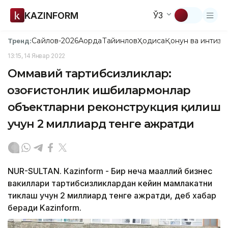
KAZINFORM
ЎЗ
Сайлов-2026
Ақорда
Тайинлов
Ҳодиса
Қонун ва интизо
Тренд:
13:15, 14 Январ 2022
Оммавий тартибсизликлар:
Қозоғистонлик ишбилармонлар
объектларни реконструкция қилиш
учун 2 миллиард тенге ажратди
NUR-SULTAN. Кazinform - Бир неча маҳаллий бизнес
вакиллари тартибсизликлардан кейин мамлакатни
тиклаш учун 2 миллиард тенге ажратди, деб хабар
беради Kazinform.