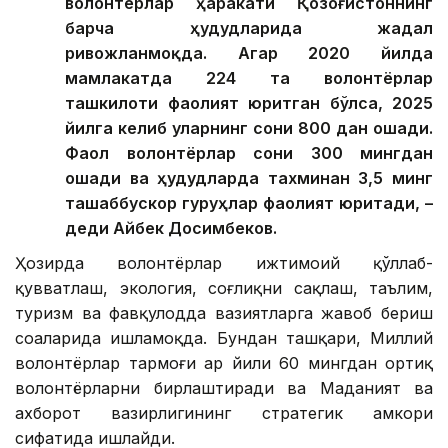
волонтёрлар ҳаракати Қозоғистоннинг
барча ҳудудларида жадал
ривожланмоқда. Агар 2020 йилда
мамлакатда 224 та волонтёрлар
ташкилоти фаолият юритган бўлса, 2025
йилга келиб уларнинг сони 800 дан ошади.
Фаол волонтёрлар сони 300 мингдан
ошади ва ҳудудларда тахминан 3,5 минг
ташаббускор гуруҳлар фаолият юритади, –
деди Айбек Досимбеков.
Ҳозирда волонтёрлар ижтимоий қўллаб-
қувватлаш, экология, соғлиқни сақлаш, таълим,
туризм ва фавқулодда вазиятларга жавоб бериш
соҳаларида ишламоқда. Бундан ташқари, Миллий
волонтёрлар тармоғи ҳар йили 60 мингдан ортиқ
волонтёрларни бирлаштиради ва Маданият ва
ахборот вазирлигининг стратегик ҳамкори
сифатида ишлайди.