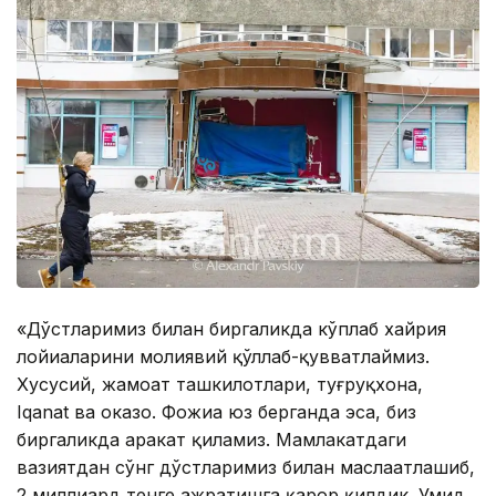
«Дўстларимиз билан биргаликда кўплаб хайрия
лойиҳаларини молиявий қўллаб-қувватлаймиз.
Хусусий, жамоат ташкилотлари, туғруқхона,
Iqanat ва ҳоказо. Фожиа юз берганда эса, биз
биргаликда ҳаракат қиламиз. Мамлакатдаги
вазиятдан сўнг дўстларимиз билан маслаҳатлашиб,
2 миллиард тенге ажратишга қарор қилдик. Умид