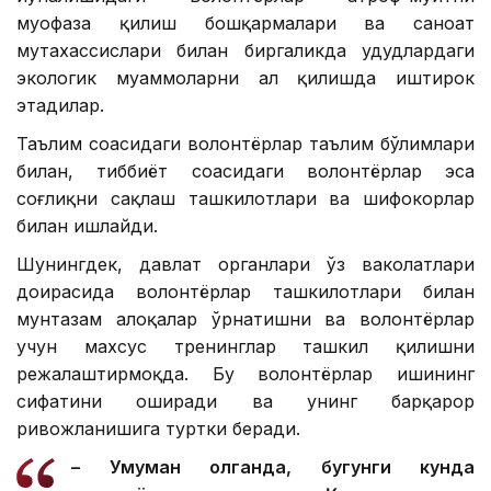
муҳофаза қилиш бошқармалари ва саноат
мутахассислари билан биргаликда ҳудудлардаги
экологик муаммоларни ҳал қилишда иштирок
этадилар.
Таълим соҳасидаги волонтёрлар таълим бўлимлари
билан, тиббиёт соҳасидаги волонтёрлар эса
соғлиқни сақлаш ташкилотлари ва шифокорлар
билан ишлайди.
Шунингдек, давлат органлари ўз ваколатлари
доирасида волонтёрлар ташкилотлари билан
мунтазам алоқалар ўрнатишни ва волонтёрлар
учун махсус тренинглар ташкил қилишни
режалаштирмоқда. Бу волонтёрлар ишининг
сифатини оширади ва унинг барқарор
ривожланишига туртки беради.
– Умуман олганда, бугунги кунда