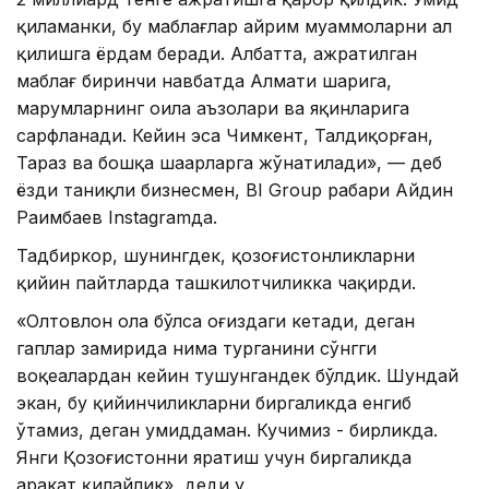
қиламанки, бу маблағлар айрим муаммоларни ҳал
қилишга ёрдам беради. Албатта, ажратилган
маблағ биринчи навбатда Алмати шаҳрига,
марҳумларнинг оила аъзолари ва яқинларига
сарфланади. Кейин эса Чимкент, Талдиқорған,
Тараз ва бошқа шаҳарларга жўнатилади», — деб
ёзди таниқли бизнесмен, BI Group раҳбари Айдин
Раҳимбаев Instagramда.
Тадбиркор, шунингдек, қозоғистонликларни
қийин пайтларда ташкилотчиликка чақирди.
«Олтовлон ола бўлса оғиздаги кетади, деган
гаплар замирида нима турганини сўнгги
воқеалардан кейин тушунгандек бўлдик. Шундай
экан, бу қийинчиликларни биргаликда енгиб
ўтамиз, деган умиддаман. Кучимиз - бирликда.
Янги Қозоғистонни яратиш учун биргаликда
ҳаракат қилайлик», деди у.