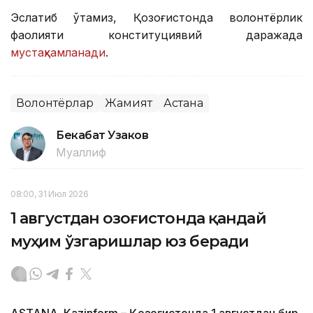
Эслатиб ўтамиз, Қозоғистонда волонтёрлик
фаолияти конституциявий даражада
мустаҳкамланади
.
Волонтёрлар
Жамият
Астана
Бекабат Узаков
Муаллиф
08:00, 31 Июл 2026
1 августдан Қозоғистонда қандай
муҳим ўзгаришлар юз беради
ASTANА. Кazinform – Қозоғистонда 1 августдан бир