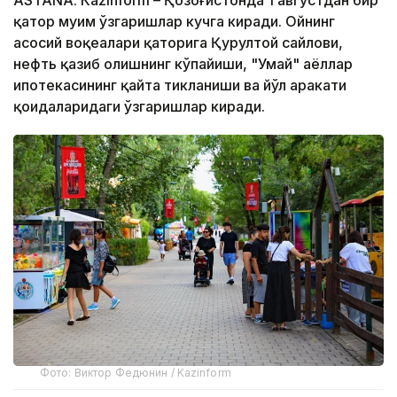
қатор муҳим ўзгаришлар кучга киради. Ойнинг
асосий воқеалари қаторига Қурултой сайлови,
нефть қазиб олишнинг кўпайиши, "Умай" аёллар
ипотекасининг қайта тикланиши ва йўл ҳаракати
қоидаларидаги ўзгаришлар киради.
Фото: Виктор Федюнин / Kazinform