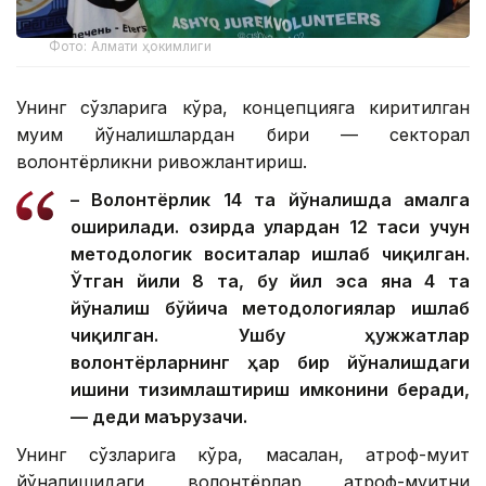
Фото: Алмати ҳокимлиги
Унинг сўзларига кўра, концепцияга киритилган
муҳим йўналишлардан бири — секторал
волонтёрликни ривожлантириш.
– Волонтёрлик 14 та йўналишда амалга
оширилади. Ҳозирда улардан 12 таси учун
методологик воситалар ишлаб чиқилган.
Ўтган йили 8 та, бу йил эса яна 4 та
йўналиш бўйича методологиялар ишлаб
чиқилган. Ушбу ҳужжатлар
волонтёрларнинг ҳар бир йўналишдаги
ишини тизимлаштириш имконини беради,
— деди маърузачи.
Унинг сўзларига кўра, масалан, атроф-муҳит
йўналишидаги волонтёрлар атроф-муҳитни