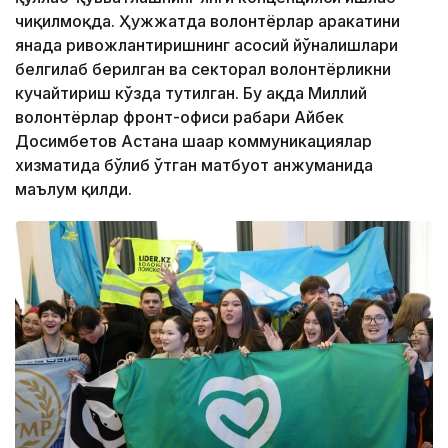
чиқилмоқда. Ҳужжатда волонтёрлар ҳаракатини
янада ривожлантиришнинг асосий йўналишлари
белгилаб берилган ва секторал волонтёрликни
кучайтириш кўзда тутилган. Бу ҳақда Миллий
волонтёрлар фронт-офиси раҳбари Айбек
Досимбетов Астана шаҳар коммуникациялар
хизматида бўлиб ўтган матбуот анжуманида
маълум қилди.