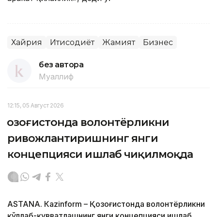
Хайрия
Иқтисодиёт
Жамият
Бизнес
без автора
Муаллиф
12:15, 05 Август 2026
Қозоғистонда волонтёрликни
ривожлантиришнинг янги
концепцияси ишлаб чиқилмоқда
ASTANА. Кazinform – Қозоғистонда волонтёрликни
қўллаб-қувватлашнинг янги концепцияси ишлаб