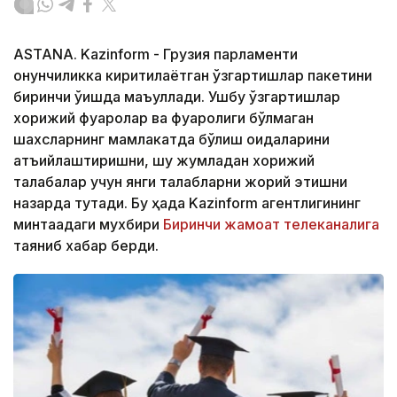
ASTANA. Kazinform - Грузия парламенти
қонунчиликка киритилаётган ўзгартишлар пакетини
биринчи ўқишда маъқуллади. Ушбу ўзгартишлар
хорижий фуқаролар ва фуқаролиги бўлмаган
шахсларнинг мамлакатда бўлиш қоидаларини
қатъийлаштиришни, шу жумладан хорижий
талабалар учун янги талабларни жорий этишни
назарда тутади. Бу ҳақда Kazinform агентлигининг
минтақадаги мухбири
Биринчи жамоат телеканалига
таяниб хабар берди.