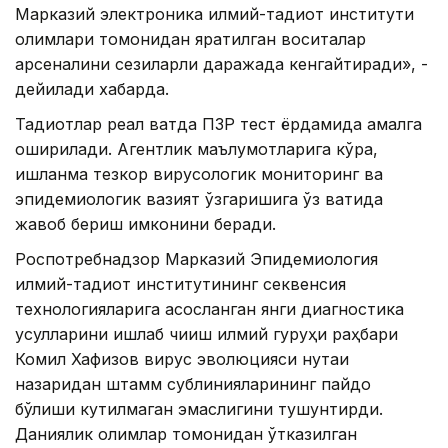
Марказий электроника илмий-тадқиқот институти
олимлари томонидан яратилган воситалар
арсеналини сезиларли даражада кенгайтиради», -
дейилади хабарда.
Тадқиқотлар реал вақтда ПЗР тест ёрдамида амалга
оширилади. Агентлик маълумотларига кўра,
ишланма тезкор вирусологик мониторинг ва
эпидемиологик вазият ўзгаришига ўз вақтида
жавоб бериш имконини беради.
Роспотребнадзор Марказий Эпидемиология
илмий-тадқиқот институтининг секвенсия
технологияларига асосланган янги диагностика
усулларини ишлаб чиқиш илмий гуруҳи раҳбари
Комил Хафизов вирус эволюцияси нуқтаи
назаридан штамм сублинияларининг пайдо
бўлиши кутилмаган эмаслигини тушунтирди.
Даниялик олимлар томонидан ўтказилган