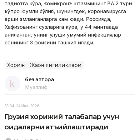
тадқиқотга кўра, «омикрон» штаммининг BA.2 тури
кўпроқ юқумли бўлиб, шунингдек, коронавирусга
қарши эмланганларга ҳам юқади. Россияда,
Хафизовнинг сўзларига кўра, у 44 минтақада
аниқланган, унинг улуши умумий инфекциялар
сонининг 3 фоизини ташкил қилади.
Хориж
Жаҳон янгиликлари
без автора
Муаллиф
18:34, 24 Июн 2026
Грузия хорижий талабалар учун
қоидаларни қатъийлаштиради