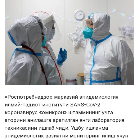
«Роспотребнадзор марказий эпидемиология
илмий-тадқиқот институти SARS-CoV-2
коронавирус «омикрон» штаммининг учта
қаторини аниқлашга қаратилган янги лаборатория
техникасини ишлаб чиқди. Ушбу ишланма
эпидемиологик вазиятни мониторинг қилиш учун