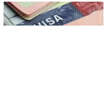
Фото: montsame
“Қозоғистонда 40 та етакчи хорижий
университетларнинг филиаллари
очилмоқда. Бугунги кунда
мамлакатимизда 31 минг 500 нафар
хорижлик талаба таҳсил олмоқда – бу
тарихий рекорддир. 2029 йилга бориб бу