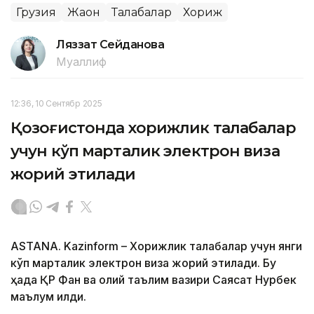
Грузия
Жаҳон
Талабалар
Хориж
Ляззат Сейданова
Муаллиф
12:36, 10 Сентябр 2025
Қозоғистонда хорижлик талабалар
учун кўп марталик электрон виза
жорий этилади
ASTANA. Kazinform – Хорижлик талабалар учун янги
кўп марталик электрон виза жорий этилади. Бу
ҳақда ҚР Фан ва олий таълим вазири Саясат Нурбек
маълум қилди.