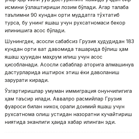
қисмини ўзлаштириши лозим бўлади. Агар талаба
таълимни 90 кундан ортиқ муддатга тўхтатиб
турса, бу унинг яшаш учун рухсатномаси бекор
қилинишига асос бўлади.
Шунингдек, асосли сабабсиз Грузия ҳудудидан 183
кундан ортиқ вақт давомида ташқарида бўлиш ҳам
яшаш ҳуқуқидан маҳрум қилиш учун асос
ҳисобланади. Асосли сабаблар қаторига алмашинув
дастурларида иштирок этиш ёки даволаниш
зарурати киради.
Ўзгартиришлар умуман иммиграция қонунчилигига
ҳам таъсир қилади. Аввалроқ расмийлар Грузия
фуқароси билан никоҳ орқали доимий яшаш учун
рухсатнома олиш устидан назоратни кучайтириш
ниятида эканлиги ҳақида хабар қилинган эди.