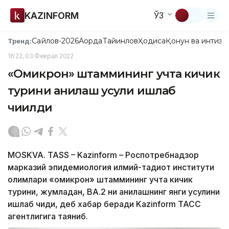
KAZINFORM
ЎЗ
Сайлов-2026
Ақорда
Тайинлов
Ҳодиса
Қонун ва интизо
Тренд:
16:22, 03 Феврал 2022
«Омикрон» штаммининг учта кичик
турини аниқлаш усули ишлаб
чиқилди
MOSKVA. TASS – Kazinform – Роспотребнадзор
марказий эпидемиология илмий-тадқиқот институти
олимлари «омикрон» штаммининг учта кичик
турини, жумладан, BA.2 ни аниқлашнинг янги усулини
ишлаб чиқди, деб хабар беради Kazinform ТАСС
агентлигига таяниб.