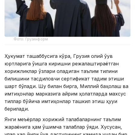
Фото: Грузинформ
Ҳукумат ташаббусига кўра, Грузия олий ўқув
юртларига ўқишга киришни режалаштираётган
хорижликлар ўзлари оладиган таълим тилини
билишини тасдиқловчи сертификат тақдим этиши
шарт бўлади. Шу билан бирга, Миллий баҳолаш ва
имтиҳонлар марказига айрим ҳолатларда махсус
тиллар бўйича имтиҳонлар ташкил этиш ҳуқуқи
берилади.
Янги меъёрлар хорижий талабаларнинг таълим
жараёнига ҳам қўшимча талаблар қўяди. Хусусан,
улар ҳар йили ўқув дастурининг камида учдан бир