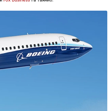
ри
Fox Business
'га таяниб.