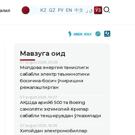
KZ
QZ
РУ
EN
中文
ق ز
ЎЗ
аҳлил
Мавзуга оид
07 avgust 2026, 20:36
Молдова энергия танқислиги
сабабли электр таъминотини
босқичма-босқич ўчиришни
режалаштирган
07 avgust 2026, 19:37
АҚШда қарийб 500 та Boeing
самолёти эҳтимолий ёриқлар
сабабли текширувдан ўтказилади
07 avgust 2026, 18:38
Хитойдан электромобиллар