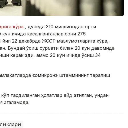
рига кўра
, дунёда 310 миллиондан ортиқ
0 кун ичида касалланганлар сони 276
1 йил 22 декабрда ЖССТ маълумотларига кўра,
лган. Бундай ўсиш суръати билан 20 кун давомида
иши керак эди, аммо 20 кун ичида ўсиш 34
амлакатларда «омикрон» штаммининг тарқалиш
ўп тасдиқланган ҳолатлар қайд этилган, ундан
 эгаламоқда.
иликлари