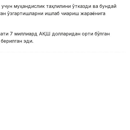
ш учун муҳандислик таҳлилини ўтказди ва бундай
ган ўзгартишларни ишлаб чиқариш жараёнига
мати 7 миллиард АҚШ долларидан ортиқ бўлган
 берилган эди.