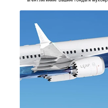
агентлигининг Вашингтондаги мухби