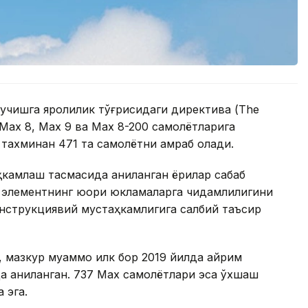
 учишга яроқлилик тўғрисидаги директива (The
7 Max 8, Max 9 ва Max 8-200 самолётларига
 тахминан 471 та самолётни қамраб олади.
ҳкамлаш тасмасида аниқланган ёриқлар сабаб
в элементнинг юқори юкламаларга чидамлилигини
нструкциявий мустаҳкамлигига салбий таъсир
 мазкур муаммо илк бор 2019 йилда айрим
да аниқланган. 737 Max самолётлари эса ўхшаш
 эга.