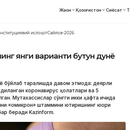
Жаҳон
Қозоғистон
Сиёсат
Т
нституциявий ислоҳот
Сайлов-2026
инг янги варианти бутун дунё
нё бўйлаб тарқалишда давом этмоқда: деярли
сдиқланган коронавирус ҳолатлари ва 5
лган. Мутахассислар сўнгги икки ҳафта ичида
ини «омикрон» штаммини юқтиришнинг юқори
ар беради Kazinform.