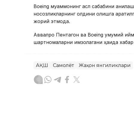
Boeing муаммонинг асл сабабини аниқла
носозликларнинг олдини олишга қаратил
жорий этмоқда.
Аввалроқ Пентагон ва Boeing умумий қий
шартномаларни имзолагани ҳақида хабар
АҚШ
Самолёт
Жаҳон янгиликлари
Ляззат Сейданова
Муаллиф