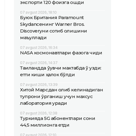
экспорти 120 фоизга ошди
07 avgust 2026, 18:10
Буюк Британия Paramount
Skydanceнинг Warner Bros.
Discoveryни сотиб олишини
маъқуллади
07 avgust 2026, 16:34
NASA космонавтлари фазога чиқди
07 avgust 2026, 14:37
Таиландда ўқувчи мактабда ўқ узди:
етти киши ҳалок бўлди
07 avgust 2026, 13:39
Хитой Марсдан олиб келинадиган
тупроқни ўрганиш учун махсус
лаборатория қуради
07 avgust 2026, 12:38
Туркияда 5G абонентлари сони
44,5 миллионга етди
07 avgust 2026, 12:10