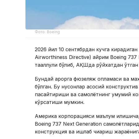
Фото: Boeing
2026 йил 10 сентябрдан кучга кирадиган
Airworthiness Directive) айрим Boeing 73
тааллуқли бўлиб, АҚШда рўйхатдан ўтган
Бундай қарорга фюзеляж қопламаси ва ма
бўлган. Бу нуқсонлар асосий конструкти
пасайтириши ва самолётнинг умумий ко
кўрсатиши мумкин.
Америка корпорацияси маълум қилишича,
Boeing 737 Next Generation самолётлари
конструкция ва ишлаб чиқариш жараёнига