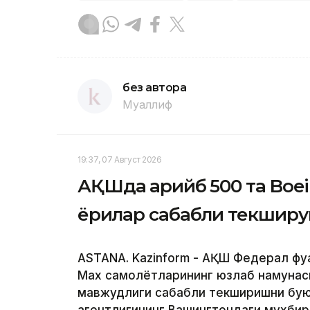
без автора
Муаллиф
19:37, 07 Август 2026
АҚШда қарийб 500 та Boe
ёриқлар сабабли текшир
ASTANA. Kazinform - АҚШ Федерал фуқ
Max самолётларининг юзлаб намунас
мавжудлиги сабабли текширишни буюр