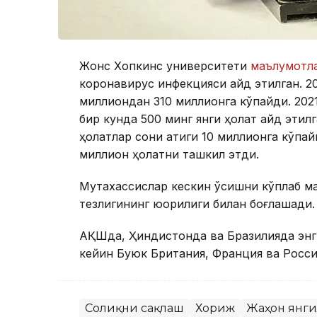
Жонс Хопкинс университети
маълумотла
коронавирус инфекцияси қайд этилган. 2
миллиондан 310 миллионга кўпайди. 202
бир кунда 500 минг янги ҳолат қайд эти
ҳолатлар сони атиги 10 миллионга кўпай
миллион ҳолатни ташкил этди.
Мутахассислар кескин ўсишни кўплаб м
тезлигининг юқорилиги билан боғлашади.
АҚШда, Ҳиндистонда ва Бразилияда энг к
кейин Буюк Британия, Франция ва Россия
Соғлиқни сақлаш
Хориж
Жаҳон янг