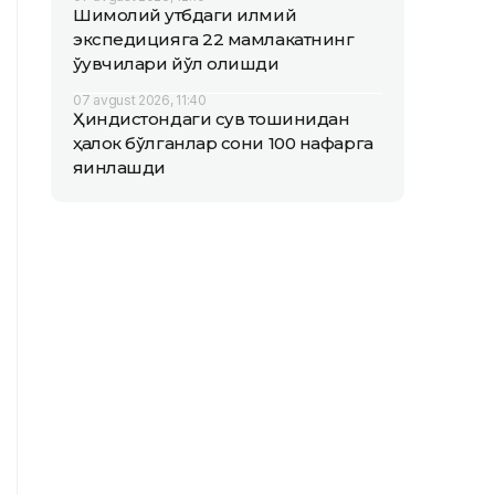
Шимолий қутбдаги илмий
экспедицияга 22 мамлакатнинг
ўқувчилари йўл олишди
07 avgust 2026, 11:40
Ҳиндистондаги сув тошқинидан
ҳалок бўлганлар сони 100 нафарга
яқинлашди