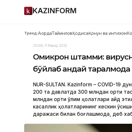
KAZINFORM
Ақорда
Тайинлов
Ҳодиса
Қонун ва интизом
Ко
Тренд:
20:08, 11 Январ 2022
Омикрон штамми: вирусн
бўйлаб қандай тарқалмоқда
NUR-SULTAN. Kazinform – COVID-19 ду
200 та давлатда 300 млндан ортиқ та
млндан ортиқ ўлим ҳолатлари қайд эти
касаллик ҳолатларининг кескин ўсиш
даражаси билан боғлашмоқда, деб хаб