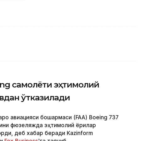
ing самолёти эҳтимолий
увдан ўтказилади
аро авиацияси бошқармаси (FAA) Boeing 737
ини фюзеляжда эҳтимолий ёриқлар
ди, деб хабар беради Kazinform