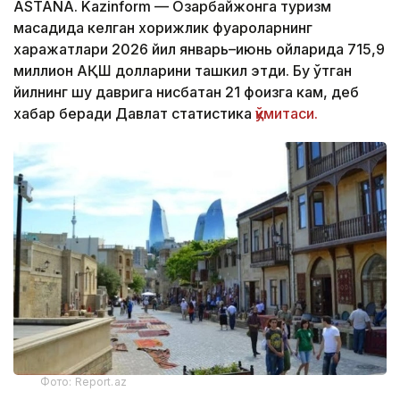
ASTANA. Kazinform — Озарбайжонга туризм
мақсадида келган хорижлик фуқароларнинг
харажатлари 2026 йил январь–июнь ойларида 715,9
миллион АҚШ долларини ташкил этди. Бу ўтган
йилнинг шу даврига нисбатан 21 фоизга кам, деб
хабар беради Давлат статистика
қўмитаси.
Фото: Report.az