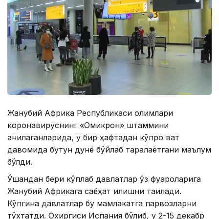
Жанубий Aфрика Республикаси олимлари
коронавируснинг «Омикрон» штаммини
аниқлаганларида, у бир ҳафтадан кўпроқ вақт
давомида бутун дунё бўйлаб тарқалаётгани маълум
бўлди.
Ўшандан бери кўплаб давлатлар ўз фуқароларига
Жанубий Aфрикага саёҳат қилишни тақиқлади.
Кўпгина давлатлар бу мамлакатга парвозларни
тўхтатди. Охиргиси Испания бўлиб, у 2-15 декабр