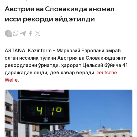
Австрия ва Словакияда аномал
иссиқ рекорди қайд этилди
ASTANА. Кazinform – Марказий Европани қамраб
олган иссиқлик тўлқини Австрия ва Словакияда янги
рекордларни ўрнатди, ҳарорат Цельсий бўйича 41
даражадан ошди, деб хабар беради
Deutsche
Welle
.