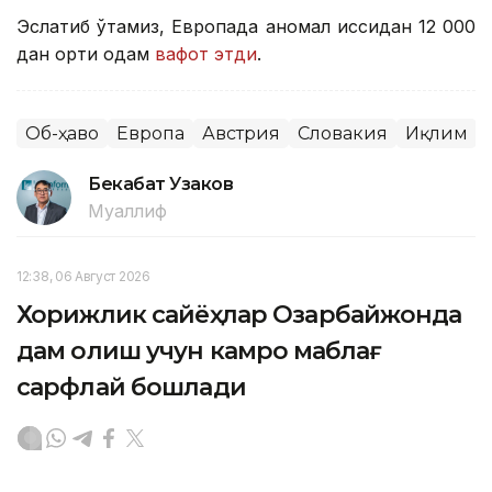
Эслатиб ўтамиз, Европада аномал иссиқдан 12 000
дан ортиқ одам
вафот этди
.
Об-ҳаво
Европа
Австрия
Словакия
Иқлим
Бекабат Узаков
Муаллиф
12:38, 06 Август 2026
Хорижлик сайёҳлар Озарбайжонда
дам олиш учун камроқ маблағ
сарфлай бошлади