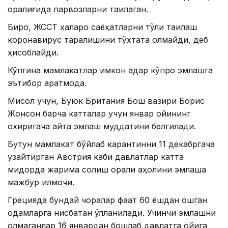
оралиғида парвозларни тақиқлаган.
Бироқ, ЖССТ халқаро саёҳатларни тўлиқ тақиқлаш
коронавирус тарқалишини тўхтата олмайди, деб
ҳисоблайди.
Кўпгина мамлакатлар имкон қадар кўпроқ эмлашга
эътибор қаратмоқда.
Мисол учун, Буюк Британия Бош вазири Борис
Жонсон барча катталар учун январ ойининг
охиригача қайта эмлаш муддатини белгилади.
Бутун мамлакат бўйлаб карантинни 11 декабргача
узайтирган Aвстрия каби давлатлар катта
миқдорда жарима солиш орқали аҳолини эмлаша
мажбур қилмоқчи.
Грецияда бундай чоралар фақат 60 ёшдан ошган
одамларга нисбатан қўлланилади. Учинчи эмлашни
олмаганлар 16 январдан бошлаб давлатга ойига