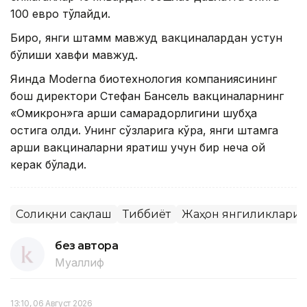
100 евро тўлайди.
Бироқ, янги штамм мавжуд вакциналардан устун
бўлиши хавфи мавжуд.
Яқинда Мoderna биотехнология компаниясининг
бош директори Стефан Бансель вакциналарнинг
«Омикрон»га қарши самарадорлигини шубҳа
остига олди. Унинг сўзларига кўра, янги штамга
қарши вакциналарни яратиш учун бир неча ой
керак бўлади.
Соғлиқни сақлаш
Тиббиёт
Жаҳон янгиликлари
без автора
Муаллиф
13:10, 06 Август 2026