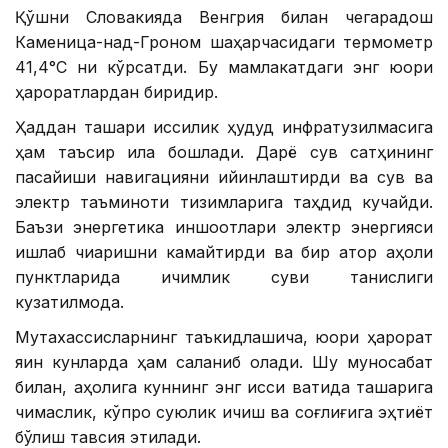
Қўшни Словакияда Венгрия билан чегарадош
Каменица-над-Гроном шаҳарчасидаги термометр
41,4°С ни кўрсатди. Бу мамлакатдаги энг юқори
ҳароратлардан биридир.
Ҳаддан ташқари иссиқлик ҳудуд инфратузилмасига
ҳам таъсир қила бошлади. Дарё сув сатҳининг
пасайиши навигацияни қийинлаштирди ва сув ва
электр таъминоти тизимларига таҳдид кучайди.
Баъзи энергетика иншоотлари электр энергияси
ишлаб чиқаришни камайтирди ва бир қатор аҳоли
пунктларида ичимлик суви танқислиги
кузатилмоқда.
Мутахассисларнинг таъкидлашича, юқори ҳарорат
яқин кунларда ҳам сақланиб қолади. Шу муносабат
билан, аҳолига куннинг энг иссиқ вақтида ташқарига
чиқмаслик, кўпроқ суюқлик ичиш ва соғлиғига эҳтиёт
бўлиш тавсия этилади.