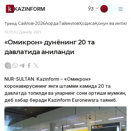
KAZINFORM
ЎЗ
Сайлов-2026
Ақорда
Тайинлов
Ҳодиса
Қонун ва интизо
Тренд:
10:10, 02 Декабр 2021
«Омикрон» дунёнинг 20 та
давлатида аниқланди
NUR-SULTAN. Kazinform – «Омикрон»
коронавирусининг янги штамми камида 20 та
давлатда топилди ва уларнинг сони ортиши мумкин,
деб хабар беради Kazinform Еuronewsга таяниб.