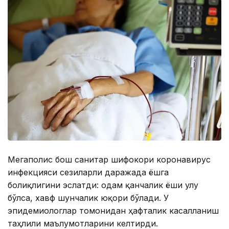
Мегаполис бош санитар шифокори коронавирус
инфекцияси сезиларли даражада ёшга
боғлиқлигини эслатди: одам қанчалик ёши улуғ
бўлса, хавф шунчалик юқори бўлади. У
эпидемиологлар томонидан ҳафталик касалланиш
таҳлили маълумотларини келтирди.