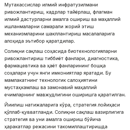
Мутахассислар илмий инфратузилмани
ривожлантириш, кадрлар тайёрлаш, флагман
илмий дастурларни амалга ошириш ва маҳаллий
ишланмаларни самарали жорий этиш
механизмларини шакллантириш масалаларига
алоҳида эътибор қаратдилар.
Соғлиқни сақлаш соҳасида биотехнологияларни
ривожлантириш тиббиёт фанлари, диагностика,
фармацевтика ва ҳаёт фанларининг бошқа
соҳалари учун янги имкониятлар яратади. Бу
мамлакатнинг технологик салоҳиятини
мустаҳкамлаш ва замонавий маҳаллий
ечимларнинг мавжудлигини оширишга қаратилган.
Йиғилиш натижаларига кўра, стратегия лойиҳаси
қўллаб-қувватланди. Соғлиқни сақлаш вазирлигига
стратегия ва уни амалга ошириш бўйича
ҳаракатлар режасини такомиллаштиришда