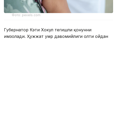
Фото: pexels.com
Губернатор Кэти Хокул тегишли қонунни
имзолади. Ҳужжат умр давомийлиги олти ойдан
ошмайди, деб баҳоланган беморларга нисбатан
қўлланилади.
Қонунга мувофиқ, тузалмас ташхиси
тасдиқланган, 18 ёшга тўлган, ақлий ҳолати
жойида бўлган ва шифокор тайинлаган дори
воситасини мустақил равишда қабул қила
оладиган Нью-Йорк аҳолиси ҳаётни ихтиёрий
равишда якунлаш учун мўлжалланган махсус
дори-дармонни олиш бўйича ариза бериш
ҳуқуқига эга.
Ҳужжатда ушбу ҳуқуқдан фойдаланиш учун