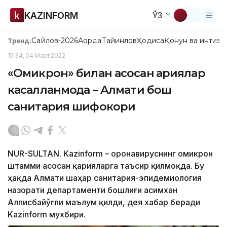
KAZINFORM
ЎЗ
Сайлов-2026
Ақорда
Тайинлов
Ҳодиса
Қонун ва интизо
Тренд:
15:34, 04 Март 2022
«Омикрон» билан асосан қариялар
касалланмоқда – Алмати бош
санитария шифокори
NUR-SULTAN. Kazinform – Қоронавируснинг омикрон
штамми асосан қарияларга таъсир қилмоқда. Бу
ҳақда Алмати шаҳар санитария-эпидемиология
назорати департаменти бошлиғи Қасимхан
Алписбайўғли маълум қилди, дея хабар беради
Kazinform мухбири.