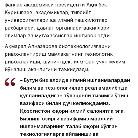
фанлар академияси президенти Ақилбек
Куришбаев, академиклар, тиббиёт
университетлари ва илмий ташкилотлар
раҳбарлари, давлат органлари вакиллари,
олимлар ва мутахассислар иштирок этди.
Ақмарал Алназарова биотехнологияларни
ривожлантириш мамлакатнинг технологик
ривожланиши, шунингдек, илм-фан учун муҳим
йўналиш эканлигини таъкидлади.
– Бугун биз алоҳида илмий ишланмалардан
билим ва технологиялар реал амалиётда
қўлланиладиган тўлақонли тизимга ўтиш
вазифаси билан дуч келмоқдамиз.
Қозоғистон юқори илмий салоҳиятга эга.
Бизнинг ҳозирги вазифамиз маҳаллий
ишланмаларнинг талаб юқори бўлган
технологияларга айланиши ва