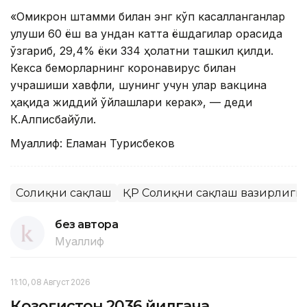
«Омикрон штамми билан энг кўп касалланганлар
улуши 60 ёш ва ундан катта ёшдагилар орасида
ўзгариб, 29,4% ёки 334 ҳолатни ташкил қилди.
Кекса беморларнинг коронавирус билан
учрашиши хавфли, шунинг учун улар вакцина
ҳақида жиддий ўйлашлари керак», — деди
К.Алписбайўғли.
Муаллиф: Еламан Турисбеков
Соғлиқни сақлаш
ҚР Соғлиқни сақлаш вазирлиги
без автора
Муаллиф
11:10, 08 Август 2026
Қозоғистон 2036 йилгача