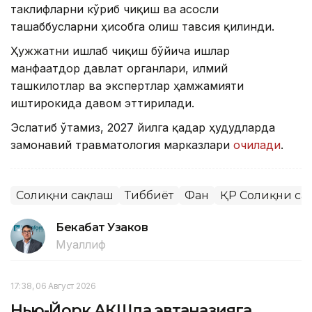
таклифларни кўриб чиқиш ва асосли
ташаббусларни ҳисобга олиш тавсия қилинди.
Ҳужжатни ишлаб чиқиш бўйича ишлар
манфаатдор давлат органлари, илмий
ташкилотлар ва экспертлар ҳамжамияти
иштирокида давом эттирилади.
Эслатиб ўтамиз, 2027 йилга қадар ҳудудларда
замонавий травматология марказлари
очилади
.
Соғлиқни сақлаш
Тиббиёт
Фан
ҚР Соғлиқни са
Бекабат Узаков
Муаллиф
17:38, 06 Август 2026
Нью-Йорк АҚШда эвтаназияга