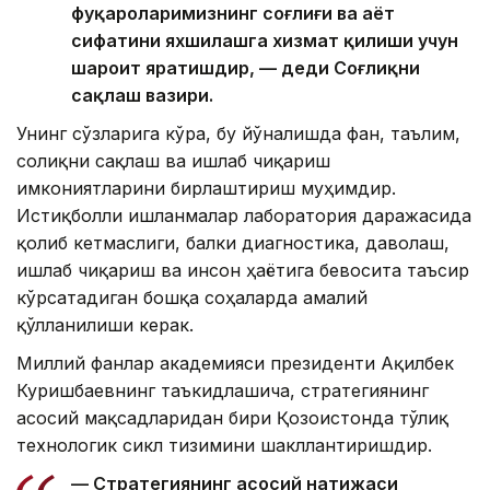
фуқароларимизнинг соғлиғи ва ҳаёт
сифатини яхшилашга хизмат қилиши учун
шароит яратишдир, — деди Соғлиқни
сақлаш вазири.
Унинг сўзларига кўра, бу йўналишда фан, таълим,
соғлиқни сақлаш ва ишлаб чиқариш
имкониятларини бирлаштириш муҳимдир.
Истиқболли ишланмалар лаборатория даражасида
қолиб кетмаслиги, балки диагностика, даволаш,
ишлаб чиқариш ва инсон ҳаётига бевосита таъсир
кўрсатадиган бошқа соҳаларда амалий
қўлланилиши керак.
Миллий фанлар академияси президенти Ақилбек
Куришбаевнинг таъкидлашича, стратегиянинг
асосий мақсадларидан бири Қозоғистонда тўлиқ
технологик сикл тизимини шакллантиришдир.
— Стратегиянинг асосий натижаси