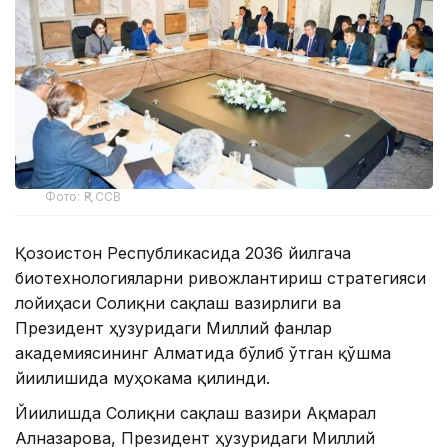
Фото: ҚР ССВ
Қозоғистон Республикасида 2036 йилгача
биотехнологияларни ривожлантириш стратегияси
лойиҳаси Соғлиқни сақлаш вазирлиги ва
Президент ҳузуридаги Миллий фанлар
академиясининг Алматида бўлиб ўтган қўшма
йиғилишида муҳокама қилинди.
Йиғилишда Соғлиқни сақлаш вазири Ақмарал
Алназарова, Президент ҳузуридаги Миллий