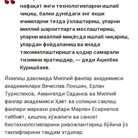
нафақат янги технологияларни ишлаб
чиқиш, балки дунёдаги энг яхши
ечимларни тезда ўзлаштириш, уларни
миллий шароитларга мослаштириш,
уларни маҳаллий миқёсда ишлаб чиқариш,
улардан фойдаланиш ва янада
такомиллаштиришга қодир самарали
тизимни яратишдир, — деди Ақилбек
Куришбаев.
Йиғилиш давомида Миллий фанлар академияси
академиклари Вячеслав Локшин, Ерлан
Туриспеков, Амангелди Саданов ва Миллий
фанлар академияси Ҳаёт ва соғлиқни сақлаш
фанлари маркази раҳбари Марлен Есиркепов
тиббиёт, қишлоқ хўжалиги ва саноат
биотехнологияларини ривожлантириш бўйича ўз
таклифларини тақдим этдилар.