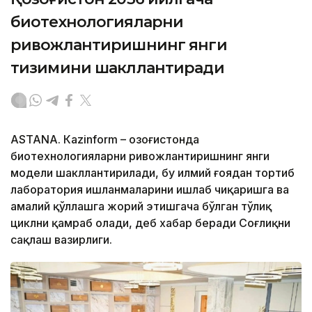
биотехнологияларни
ривожлантиришнинг янги
тизимини шакллантиради
ASTANА. Кazinform – Қозоғистонда
биотехнологияларни ривожлантиришнинг янги
модели шакллантирилади, бу илмий ғоядан тортиб
лаборатория ишланмаларини ишлаб чиқаришга ва
амалий қўллашга жорий этишгача бўлган тўлиқ
циклни қамраб олади, деб хабар беради Соғлиқни
сақлаш вазирлиги.