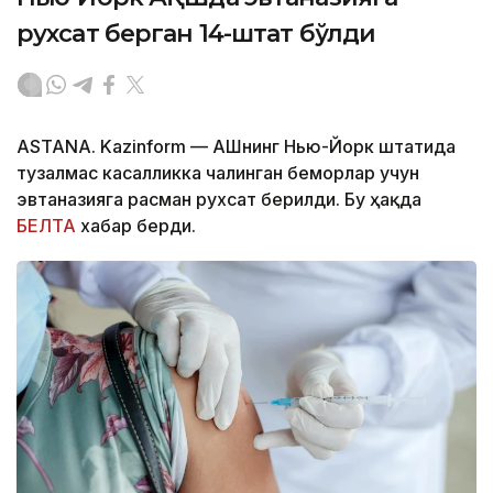
рухсат берган 14-штат бўлди
ASTANA. Kazinform — АҚШнинг Нью-Йорк штатида
тузалмас касалликка чалинган беморлар учун
эвтаназияга расман рухсат берилди. Бу ҳақда
БЕЛТА
хабар берди.