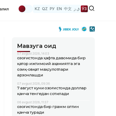
KZ
QZ
РУ
EN
中文
ق ز
ЎЗ
аҳлил
Мавзуга оид
07 avgust 2026, 14:03
Қозоғистонда ҳафта давомида бир
қатор ижтимоий аҳамиятга эга
озиқ-овқат маҳсулотлари
арзонлашди
07 avgust 2026, 09:36
7 август куни Қозоғистонда доллар
қанча тенгедан сотилади
06 avgust 2026, 11:37
Қозоғистонда бир грамм олтин
қанча туради