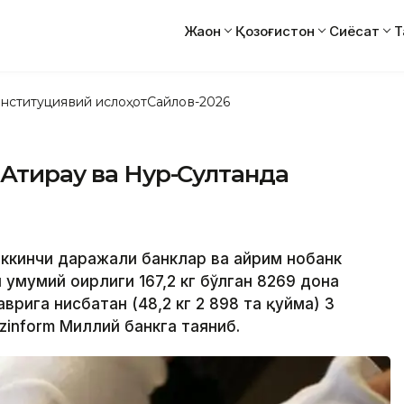
Жаҳон
Қозоғистон
Сиёсат
Т
нституциявий ислоҳот
Сайлов-2026
 Атирау ва Нур-Султанда
иккинчи даражали банклар ва айрим нобанк
мумий оғирлиги 167,2 кг бўлган 8269 дона
врига нисбатан (48,2 кг 2 898 та қуйма) 3
zinform Миллий банкга таяниб.