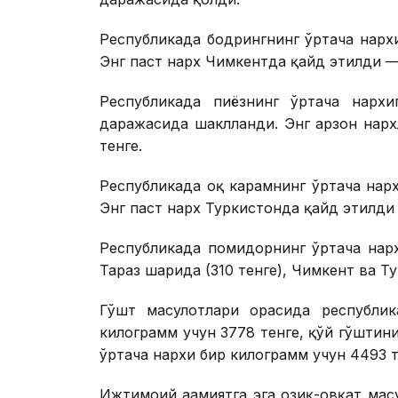
Республикада бодрингнинг ўртача нарх
Энг паст нарх Чимкентда қайд этилди — 
Республикада пиёзнинг ўртача нархи
даражасида шаклланди. Энг арзон нарх
тенге.
Республикада оқ карамнинг ўртача нарх
Энг паст нарх Туркистонда қайд этилди 
Республикада помидорнинг ўртача нарх
Тараз шаҳрида (310 тенге), Чимкент ва Т
Гўшт маҳсулотлари орасида республи
килограмм учун 3778 тенге, қўй гўштин
ўртача нархи бир килограмм учун 4493 
Ижтимоий аҳамиятга эга озиқ-овқат маҳсу