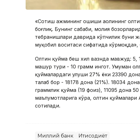
«Сотиш ҳажмининг ошиши аҳолининг олт
боғлиқ. Бунинг сабаби, молия бозорлари
тебранишлари даврида кўпчилик буни 
муқобил воситаси сифатида кўрмоқда»,
Олтин қуйма беш хил вазнда мавжуд: 5, 1
машҳур тури - 10 грамм ингот. Умуман о
қуймалардаги улуши 27% ёки 23390 дона
талаб бор - 18178 дона (21%). 18034 дон
граммлик қуйма (19 фоиз), 11095 дона 5
маълумотларига кўра, олтин қуймалари 
сотилади.
Миллий банк
Иқтисодиёт