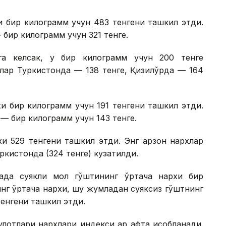
и бир килограмм учун 483 тенгени ташкил этди.
бир килограмм учун 321 тенге.
га келсак, у бир килограмм учун 200 тенге
лар Туркистонда — 138 тенге, Қизилўрда — 164
и бир килограмм учун 191 тенгени ташкил этди.
— бир килограмм учун 143 тенге.
и 529 тенгени ташкил этди. Энг арзон нархлар
уркистонда (324 тенге) кузатилди.
када суякли мол гўштининг ўртача нархи бир
инг ўртача нархи, шу жумладан суяксиз гўштнинг
тенгени ташкил этди.
лотлари нархлари индекси ҳар ҳафта ҳисобланади.