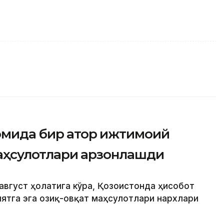
омида бир қатор ижтимоий
 маҳсулотлари арзонлашди
август ҳолатига кўра, Қозоғистонда ҳисобот
ятга эга озиқ-овқат маҳсулотлари нархлари