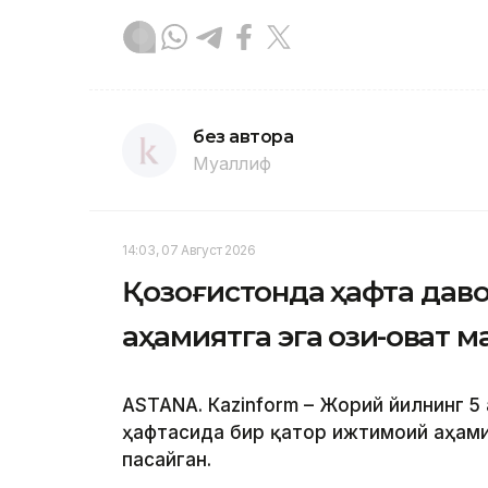
без автора
Муаллиф
14:03, 07 Август 2026
Қозоғистонда ҳафта дав
аҳамиятга эга озиқ-овқат
ASTANА. Кazinform – Жорий йилнинг 5 
ҳафтасида бир қатор ижтимоий аҳами
пасайган.