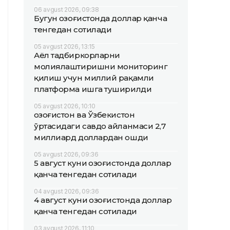
06 avgust 2026, 09:38
Бугун Қозоғистонда доллар қанча
тенгедан сотилади
05 avgust 2026, 13:15
Аёл тадбиркорларни
молиялаштиришни мониторинг
қилиш учун миллий рақамли
платформа ишга туширилди
05 avgust 2026, 10:10
Қозоғистон ва Ўзбекистон
ўртасидаги савдо айланмаси 2,7
миллиард доллардан ошди
05 avgust 2026, 09:36
5 август куни Қозоғистонда доллар
қанча тенгедан сотилади
04 avgust 2026, 09:36
4 август куни Қозоғистонда доллар
қанча тенгедан сотилади
03 avgust 2026, 11:10