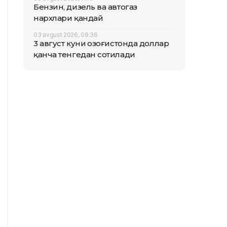
Бензин, дизель ва автогаз
нархлари қандай
03 avgust 2026, 09:36
3 август куни Қозоғистонда доллар
қанча тенгедан сотилади