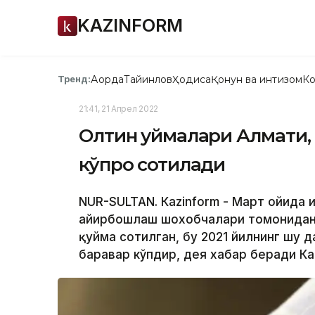
KAZINFORM
Ақорда
Тайинлов
Ҳодиса
Қонун ва интизом
Ко
Тренд:
21:41, 21 Апрел 2022
Олтин қуймалари Алмати,
кўпроқ сотилади
NUR-SULTAN. Кazinform - Март ойида 
айирбошлаш шохобчалари томонидан у
қуйма сотилган, бу 2021 йилнинг шу да
баравар кўпдир, дея хабар беради Ка