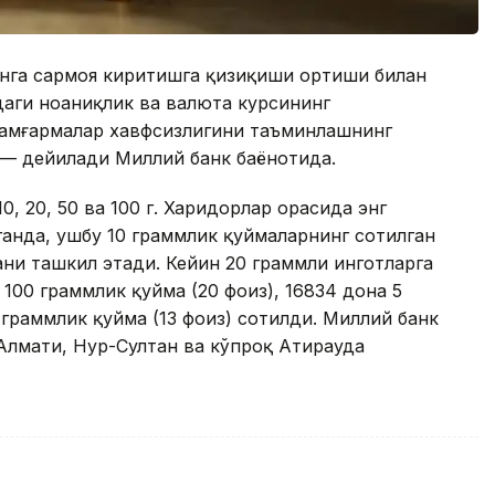
инга сармоя киритишга қизиқиши ортиши билан
даги ноаниқлик ва валюта курсининг
жамғармалар хавфсизлигини таъминлашнинг
 — дейилади Миллий банк баёнотида.
0, 20, 50 ва 100 г. Харидорлар орасида энг
лганда, ушбу 10 граммлик қуймаларнинг сотилган
ни ташкил этади. Кейин 20 граммли инготларга
а 100 граммлик қуйма (20 фоиз), 16834 дона 5
0 граммлик қуйма (13 фоиз) сотилди. Миллий банк
Алмати, Нур-Султан ва кўпроқ Атирауда