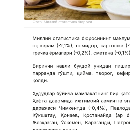
Фото: Миллий статистика бюроси
Миллий статистика бюросининг маълумо
оқ карам (-2,1%), помидор, картошка (-
гречка ёрмалари (-0,2%), сметана (-0,1%
Биринчи навли буғдой унидан пишири
парранда гўшти, қийма, творог, кефи
қолди.
Ҳудудлар бўйича мамлакатнинг бир қат
Ҳафта давомида ижтимоий аҳамиятга эг
даражаси Чимкентда (-0,4%), Павлода
Кўкшетау, Қонаев, Қостанайда (ҳар б
Жезқазған, Ўскемен, Қарағанди, Петро
даражасида қолди.