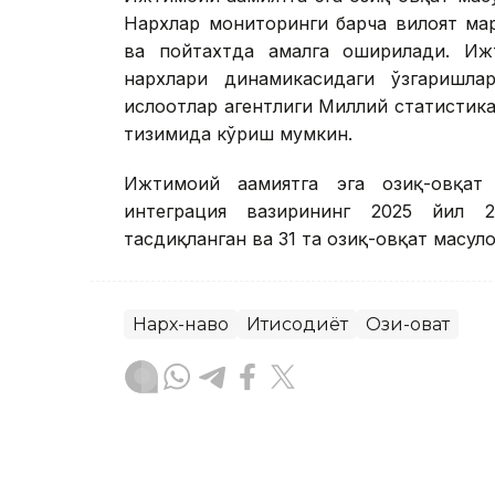
Нархлар мониторинги барча вилоят мар
ва пойтахтда амалга оширилади. Ижти
нархлари динамикасидаги ўзгаришла
ислоҳотлар агентлиги Миллий статистика
тизимида кўриш мумкин.
Ижтимоий аҳамиятга эга озиқ-овқат
интеграция вазирининг 2025 йил 2
тасдиқланган ва 31 та озиқ-овқат маҳсул
Нарх-наво
Иқтисодиёт
Озиқ-овқат
Бекабат Узаков