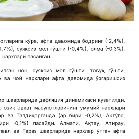
тларига кўра, ҳафта давомида бодринг (-2,4%),
1,7%), суяксиз мол гўшти (-0,4%), олма (-0,3%),
) нархлари пасайган.
лган нон, суяксиз мол гўшти, товуқ гўшти,
р ва чой нархлари ҳафта давомида ўзгаришсиз
ор шаҳарларида дефляция динамикаси кузатилди.
а озиқ-овқат маҳсулотларининг умумий нархлари
р ва Талдиқорғанда (ҳар бири -0,2%), Ақтўбе,
ири -0,1%) пасайди. Алмати, Ақтау, Атирау,
павл ва Тараз шаҳарларида нархлар ўтган ҳафта