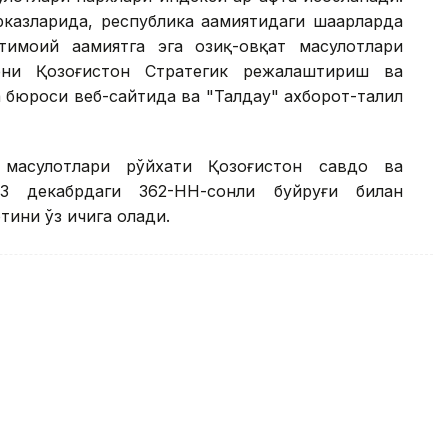
казларида, республика аҳамиятидаги шаҳарларда
моий аҳамиятга эга озиқ-овқат маҳсулотлари
рни Қозоғистон Стратегик режалаштириш ва
 бюроси веб-сайтида ва "Талдау" ахборот-таҳлил
 маҳсулотлари рўйхати Қозоғистон савдо ва
3 декабрдаги 362-НН-сонли буйруғи билан
отини ўз ичига олади.