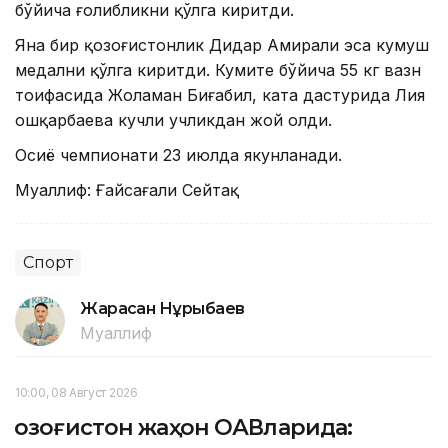
бўйича ғолибликни қўлга киритди.
Яна бир қозоғистонлик Дидар Амирали эса кумуш
медални қўлга киритди. Кумите бўйича 55 кг вазн
тоифасида Жоламан Биғабил, ката дастурида Лия
Қошқарбаева кучли учликдан жой олди.
Осиё чемпионати 23 июлда якунланади.
Муаллиф: Ғайсағали Сейтақ
Спорт
Жарасқан Нұрыбаев
Муаллиф
10:00, 08 Август 2026
Қозоғистон жаҳон ОАВларида: