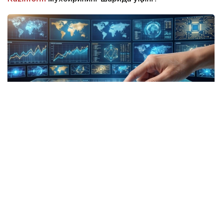
Коллаж: kazinform/ СИ
ТАСС: Хорижий фуқаролар учун Қозоғистонга
кириш пуллик бўлади
Қозоғистон хорижий фуқаролар ва фуқаролиги
бўлмаган шахслар учун мамлакатга кириш учун
электрон рухсатнома тизимини жорий қилиши