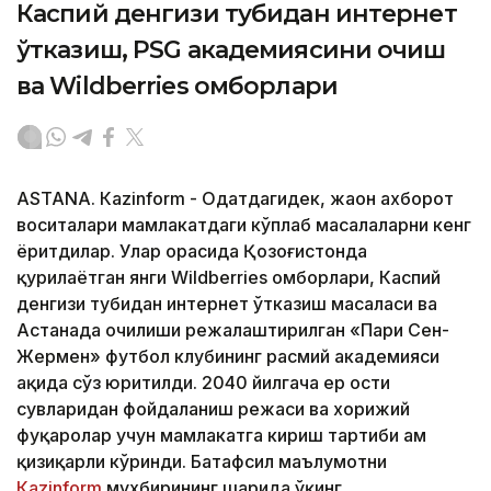
Каспий денгизи тубидан интернет
ўтказиш, PSG академиясини очиш
ва Wildberries омборлари
ASTANА. Кazinform - Одатдагидек, жаҳон ахборот
воситалари мамлакатдаги кўплаб масалаларни кенг
ёритдилар. Улар орасида Қозоғистонда
қурилаётган янги Wildberries омборлари, Каспий
денгизи тубидан интернет ўтказиш масаласи ва
Астанада очилиши режалаштирилган «Пари Сен-
Жермен» футбол клубининг расмий академияси
ҳақида сўз юритилди. 2040 йилгача ер ости
сувларидан фойдаланиш режаси ва хорижий
фуқаролар учун мамлакатга кириш тартиби ҳам
қизиқарли кўринди. Батафсил маълумотни
Кazinform
мухбирининг шарҳида ўқинг.