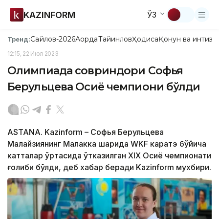
KAZINFORM
ЎЗ
Сайлов-2026
Ақорда
Тайинлов
Ҳодиса
Қонун ва интизо
Тренд:
12:15, 22 Июл 2023
Олимпиада совриндори Софья
Берульцева Осиё чемпиони бўлди
ASTANA. Kazinform – Софья Берульцева
Малайзиянинг Малакка шаҳрида WKF каратэ бўйича
катталар ўртасида ўтказилган XIX Осиё чемпионати
ғолиби бўлди, деб хабар беради Kazinform мухбири.