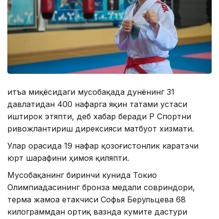
Қитъа миқёсидаги мусобақада дунёнинг 31
давлатидан 400 нафарга яқин татами устаси
иштирок этяпти, деб хабар беради ҚР Спортни
ривожлантириш дирексияси матбуот хизмати.
Улар орасида 19 нафар қозоғистонлик каратэчи
юрт шарафини ҳимоя қиляпти.
Мусобақанинг биринчи кунида Токио
Олимпиадасининг бронза медали совриндори,
терма жамоа етакчиси Софья Берульцева 68
килограммдан ортиқ вазнда кумите дастури