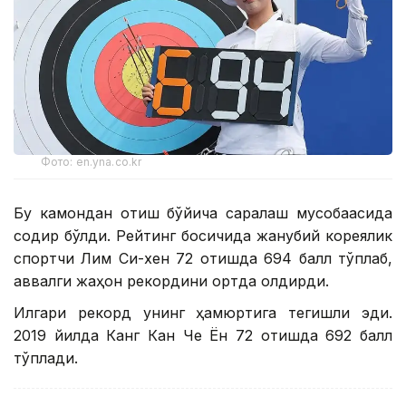
Фото: en.yna.co.kr
Бу камондан отиш бўйича саралаш мусобақасида
содир бўлди. Рейтинг босқичида жанубий кореялик
спортчи Лим Си-хен 72 отишда 694 балл тўплаб,
аввалги жаҳон рекордини ортда қолдирди.
Илгари рекорд унинг ҳамюртига тегишли эди.
2019 йилда Канг Кан Че Ён 72 отишда 692 балл
тўплади.