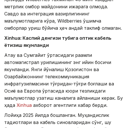
метрлик омбор майдонини ижарага олмоқда.
Савдо ва интеграция вазирлигининг
маълумотларига кўра, Wildberries қўшимча
омборлар қуриш бўйича ҳеч қандай таклиф олмаган.
Xinhuа: Каспий денгизи тубига оптик кабель
ётқизиш якунланди
Ақтау ва Сумгайит ўртасидаги рақамли
автомагистрал қурилишининг энг қийин босқичи
якунланди. Янги йўналиш Қозоғистон ва
Озарбайжоннинг телекоммуникация
инфратузилмасини тўғридан-тўғри боғлаши ва
Осиё ва Европа ўртасида юқори тезликдаги
маълумотлар узатиш каналига айланиши керак. Бу
ҳақда
Xinhua
ахборот агентлиги хабар берди.
Лойиҳа 2025 йилда бошланган. Муҳандислик
тадқиқотлари ва кабель синовларидан сўнг, шу