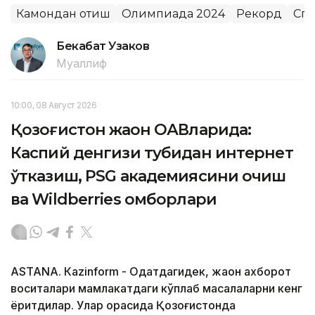
Камондан отиш
Олимпиада 2024
Рекорд
Спо
Бекабат Узаков
Муаллиф
10:00, 08 Август 2026
Қозоғистон жаҳон ОАВларида:
Каспий денгизи тубидан интернет
ўтказиш, PSG академиясини очиш
ва Wildberries омборлари
ASTANА. Кazinform - Одатдагидек, жаҳон ахборот
воситалари мамлакатдаги кўплаб масалаларни кенг
ёритдилар. Улар орасида Қозоғистонда