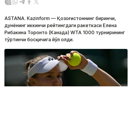
ASTANА. Кazinform — Қозоғистоннинг биринчи,
дунёнинг иккинчи рейтингдаги ракеткаси Елена
Рибакина Торонто (Канада) WТА 1000 турнирининг
тўртинчи босқичига йўл олди.
Фото: ҚТФ