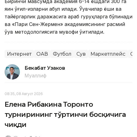
Биринчи мавсумда академия 6-14 ёшдаги 300 га
яқин ўғил-қизларни қабул қилади. Ўқувчилар ёши ва
тайёргарлик даражасига қараб гуруҳларга бўлинади
ва «Пари Сен-Жермен» академиясининг расмий
ўқув методологиясига мувофиқ ўқитилади.
Интернет
ОАВ
Футбол
Сув
Маркетплейс
Сп
Бекабат Узаков
Муаллиф
08:35, 08 Август 2026
Елена Рибакина Торонто
турнирининг тўртинчи босқичига
чиқди