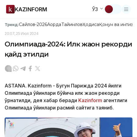
KAZINFORM
ЎЗ
Сайлов-2026
Ақорда
Тайинлов
Ҳодиса
Қонун ва интизо
Тренд:
20:07, 25 Июл 2024
Олимпиада-2024: Илк жаҳон рекорди
қайд этилди
ASTANA. Kazinform - Бугун Парижда 2024 йилги
Олимпиада ўйинлари бўйича илк жаҳон рекорди
ўрнатилди, дея хабар беради
Kazinform
агентлиги
Олимпиада ўйинлари расмий сайтига таяниб.