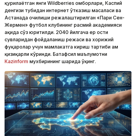
қурилаётган янги Wildberries омборлари, Каспий
денгизи тубидан интернет ўтказиш масаласи ва
Астанада очилиши режалаштирилган «Пари Сен-
Жермен» футбол клубининг расмий академияси
ҳақида сўз юритилди. 2040 йилгача ер ости
сувларидан фойдаланиш режаси ва хорижий
фуқаролар учун мамлакатга кириш тартиби ҳам
қизиқарли кўринди. Батафсил маълумотни
Кazinform
мухбирининг шарҳида ўқинг.