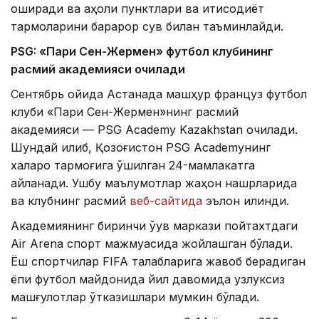
оширади ва аҳоли пунктлари ва иқтисодиёт
тармоқларини барқарор сув билан таъминлайди.
PSG: «Пари Сен-Жермен» футбол клубининг
расмий академияси очилади
Сентябрь ойида Астанада машҳур француз футбол
клуби «Пари Сен-Жермен»нинг расмий
академияси — PSG Academy Kazakhstan очилади.
Шундай қилиб, Қозоғистон PSG Academyнинг
халқаро тармоғига қўшилган 24-мамлакатга
айланади. Ушбу маълумотлар жаҳон нашрларида
ва клубнинг расмий
веб-сайтида
эълон қилинди.
Академиянинг биринчи ўқув маркази пойтахтдаги
Air Arena спорт мажмуасида жойлашган бўлади.
Ёш спортчилар FIFA талабларига жавоб берадиган
ёпиқ футбол майдонида йил давомида узлуксиз
машғулотлар ўтказишлари мумкин бўлади.