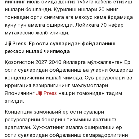
йилнинг июль ойида денгиз тубига кабель ётқизиш
ишлари бошланди. Қурилиш ишлари 20 минг
тоннадан ортиқ сиғимга эга махсус кема ёрдамида
куну тун амалга оширилди. Лойиҳага 70 нафар
мутахассис жалб қилинди.
Jiji Press: Ер ости сувларидан фойдаланиш
режаси ишлаб чиқилмоқда
Қозоғистон 2027-2040 йилларга мўлжалланган Ер
ости сувларидан фойдаланиш ва уларни бошқариш
концепциясини ишлаб чиқмоқда. Сув ресурслари ва
ирригация вазирлигининг маълумотлари
Япониянинг
Jiji Press
нашри томонидан тақдим
этилди.
Концепция замонавий ер ости сувлари
ресурсларини бошқариш тизимини яратишга
қаратилган. Ҳужжатнинг амалга оширилиши ер
ости сувларидан фойдаланиш самарадорлигини