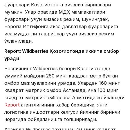
фуқаролари Қозоғистонга визасиз киришлари
мумкин. Улар орасида МДҲ мамлакатлари
фуқаролари учун визасиз режим, шунингдек,
Европа Иттифоқига аъзо давлатлар фуқароларига
қисқа муддатли ташрифлар учун визасиз режим
қўлланилади.
Report: Wildberries Қозоғистонда иккита омбор
қуради
Россиянинг Wildberries бозори Қозоғистонда
умумий майдони 260 минг квадрат метр бўлган
омбор мажмуаларини қурмоқда. Улардан 160 минг
квадрат метрлик омбор Астанада, яна 100 минг
квадрат метрлик омбор эса Алматида жойлашади.
Report
агентлигининг хабар беришича, янги
логистика иншоотлари келгуси йилнинг биринчи
чорагида фойдаланишга топширилади.
Ҳозирда Wildberries тахминан 46 минг квадрат