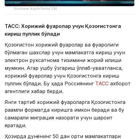
Коллаж: kazinform/ СИ
ТАСС: Хорижий фуқаролар учун Қозоғистонга
кириш пуллик бўлади
Қозоғистон хорижий фуқаролар ва фуқаролиги
бўлмаган шахслар учун мамлакатга кириш учун
электрон рухсатнома тизимини жорий қилиши
мумкин. Агар ушбу ўзгариш қўллаб-қувватланса,
хорижий фуқаролар учун Қозоғистонга кириш
пуллик бўлади. Бу ҳақда Россиянинг
ТАСС
ахборот
агентлиги хабар берди.
Янги тартиб хорижий фуқароларга Қозоғистонга
рақамли форматда киришга имкон беради ва бу
самарали миграция назорати учун шароит
яратади.
Ҳозирда дунёнинг 50 дан ортиқ мамлакатлари