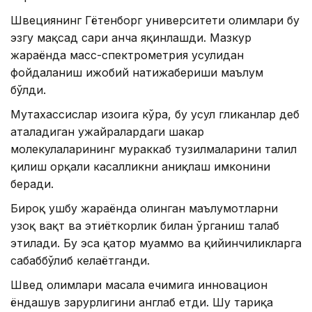
Швециянинг Гётенборг университети олимлари бу
эзгу мақсад сари анча яқинлашди. Мазкур
жараёнда масс-спектрометрия усулидан
фойдаланиш ижобий натижабериши маълум
бўлди.
Мутахассислар изоҳига кўра, бу усул гликанлар деб
аталадиган ҳужайралардаги шакар
молекулаларининг мураккаб тузилмаларини таҳлил
қилиш орқали касалликни аниқлаш имконини
беради.
Бироқ ушбу жараёнда олинган маълумотларни
узоқ вақт ва эҳтиёткорлик билан ўрганиш талаб
этилади. Бу эса қатор муаммо ва қийинчиликларга
сабаббўлиб келаётганди.
Швед олимлари масала ечимига инновацион
ёндашув зарурлигини англаб етди. Шу тариқа