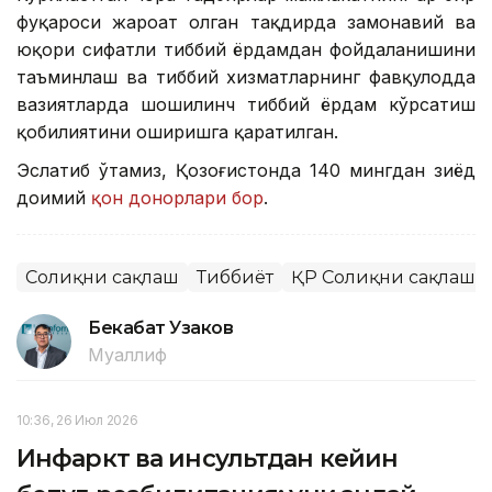
фуқароси жароҳат олган тақдирда замонавий ва
юқори сифатли тиббий ёрдамдан фойдаланишини
таъминлаш ва тиббий хизматларнинг фавқулодда
вазиятларда шошилинч тиббий ёрдам кўрсатиш
қобилиятини оширишга қаратилган.
Эслатиб ўтамиз, Қозоғистонда 140 мингдан зиёд
доимий
қон донорлари бор
.
Соғлиқни сақлаш
Тиббиёт
ҚР Соғлиқни сақлаш 
Бекабат Узаков
Муаллиф
10:36, 26 Июл 2026
Инфаркт ва инсультдан кейин