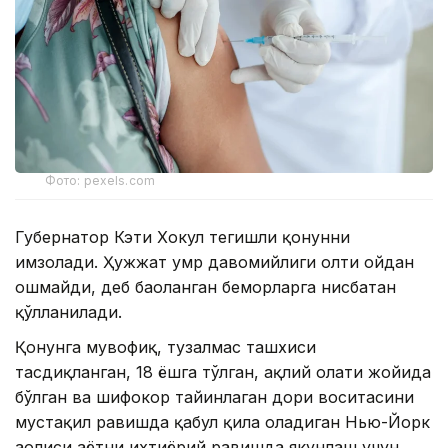
Фото: pexels.com
Губернатор Кэти Хокул тегишли қонунни
имзолади. Ҳужжат умр давомийлиги олти ойдан
ошмайди, деб баҳоланган беморларга нисбатан
қўлланилади.
Қонунга мувофиқ, тузалмас ташхиси
тасдиқланган, 18 ёшга тўлган, ақлий ҳолати жойида
бўлган ва шифокор тайинлаган дори воситасини
мустақил равишда қабул қила оладиган Нью-Йорк
аҳолиси ҳаётни ихтиёрий равишда якунлаш учун