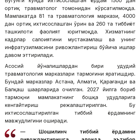
Бугунги кунда ихтисослашган ёрдам 1500 дан
ортиқ травматолог томонидан кўрсатилмоқда.
Мамлакатда 81 та травматология маркази, 4000
дан ортиқ ихтисослашган ўрин ва 260 та тиббиёт
ташкилоти фаолият юритмоқда. Хизматнинг
кадрлар салоҳиятини мустаҳкамлаш ва унинг
инфратузилмасини ривожлантириш бўйича ишлар
давом эттирилади.
Асосий йўналишлардан бири ҳудудий
травматология марказлари тармоғини яратишдир.
Бундай марказлар Астана, Алмати, Қарағанди ва
Балқаш шаҳарларида очилган. 2027 йилга бориб
тармоқни мамлакатнинг бошқа ҳудудларига
кенгайтириш режалаштирилган. Бу
ихтисослаштирилган тиббий ёрдамнинг
мавжудлигини оширади.
— Шошилинч тиббий ёрдамни
ривожлантиришга алоҳида эътибор