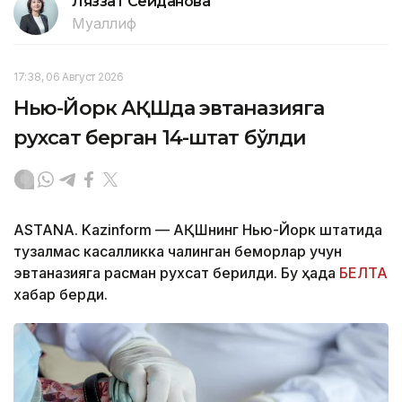
Ляззат Сейданова
Муаллиф
17:38, 06 Август 2026
Нью-Йорк АҚШда эвтаназияга
рухсат берган 14-штат бўлди
ASTANA. Kazinform — АҚШнинг Нью-Йорк штатида
тузалмас касалликка чалинган беморлар учун
эвтаназияга расман рухсат берилди. Бу ҳақда
БЕЛТА
хабар берди.