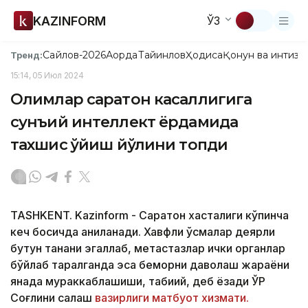
KAZINFORM
ЎЗ
Сайлов-2026
Ақорда
Тайинлов
Ҳодиса
Қонун ва интизо
Тренд:
15:14, 05 Июл 2024
Олимлар саратон касаллигига
сунъий интеллект ёрдамида
тахшис қўйиш йўлини топди
TASHKENT. Kazinform - Саратон хасталиги кўпинча
кеч босқичда аниқланади. Хавфли ўсмалар деярли
бутун танани эгаллаб, метастазлар ички органлар
бўйлаб тарқалганда эса беморни даволаш жараёни
янада мураккаблашиши, табиий, деб ёзади ЎР
Соғлиқни сақлаш
вазирлиги матбуот хизмати.