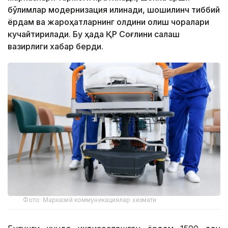
бўлимлар модернизация қилинади, шошилинч тиббий
ёрдам ва жароҳатларнинг олдини олиш чоралари
кучайтирилади. Бу ҳақда ҚР Соғлиқни сақлаш
вазирлиги хабар берди.
Фото: Марказий коммуникациялар хизмати