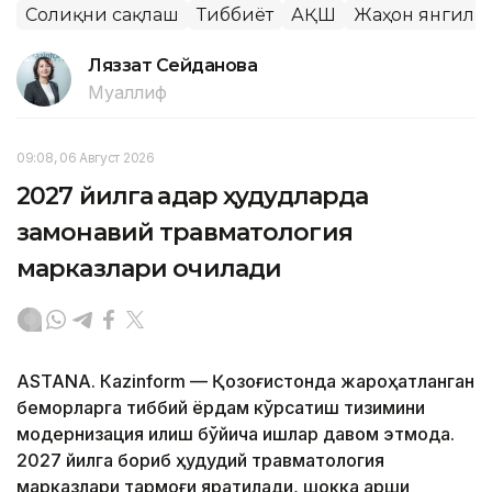
Соғлиқни сақлаш
Тиббиёт
АҚШ
Жаҳон янгили
Ляззат Сейданова
Муаллиф
09:08, 06 Август 2026
2027 йилга қадар ҳудудларда
замонавий травматология
марказлари очилади
ASTANА. Кazinform — Қозоғистонда жароҳатланган
беморларга тиббий ёрдам кўрсатиш тизимини
модернизация қилиш бўйича ишлар давом этмоқда.
2027 йилга бориб ҳудудий травматология
марказлари тармоғи яратилади, шокка қарши