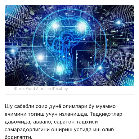
Фото: Gerd Altmann /Pixabay
Шу сабабли ҳозир дунё олимлари бу муаммо
ечимини топиш учун изланишда. Тадқиқотлар
давомида, аввало, саратон ташхиси
самарадорлигини ошириш устида иш олиб
бориляпти.