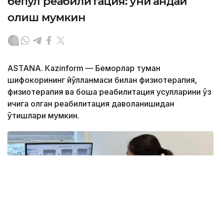
бепул реабилитация: уни қандай
олиш мумкин
ASTANА. Кazinform — Беморлар туман
шифокорининг йўлланмаси билан физиотерапия,
физиотерапия ва бошқа реабилитация усулларини ўз
ичига олган реабилитация даволанишидан
ўтишлари мумкин.