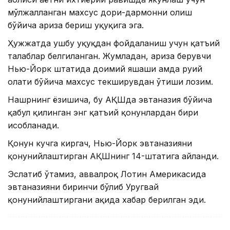
мўлжалланган махсус дори-дармонни олиш
бўйича ариза бериш ҳуқуқига эга.
Ҳужжатда ушбу ҳуқуқдан фойдаланиш учун қатъий
талаблар белгиланган. Жумладан, ариза берувчи
Нью-Йорк штатида доимий яшаши ҳамда руҳий
ҳолати бўйича махсус текширувдан ўтиши лозим.
Нашрнинг ёзишича, бу АҚШда эвтаназия бўйича
қабул қилинган энг қатъий қонунлардан бири
ҳисобланади.
Қонун кучга киргач, Нью-Йорк эвтаназияни
қонунийлаштирган АҚШнинг 14-штатига айланди.
Эслатиб ўтамиз, аввалроқ Лотин Америкасида
эвтаназияни биринчи бўлиб Уругвай
қонунийлаштиргани ҳақида хабар берилган эди.