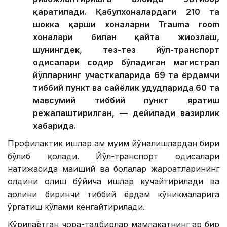
қаратилади. Қабулхоналардаги 210 та
шокка қарши хоналарни Trauma room
хоналари билан қайта жиҳозлаш,
шунингдек, тез-тез йўл-транспорт
ҳодисалари содир бўладиган магистрал
йўлларнинг участкаларида 69 та ёрдамчи
тиббий пункт ва сайёҳлик ҳудудларида 60 та
мавсумий тиббий пункт яратиш
режалаштирилган, — дейилади вазирлик
хабарида.
Профилактик ишлар ҳам муҳим йўналишлардан бири
бўлиб қолади. Йўл-транспорт ҳодисалари
натижасида маиший ва болалар жароҳатларининг
олдини олиш бўйича ишлар кучайтирилади ва
аҳолини биринчи тиббий ёрдам кўникмаларига
ўргатиш кўлами кенгайтирилади.
Кўрилаётган чора-тадбирлар мамлакатнинг ҳар бир