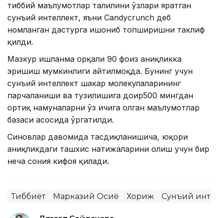
тиббий маълумотлар таҳлилини ўзлари яратган
сунъий интеллект, яъни Candycrunch деб
номланган дастурга ишониб топширишни таклиф
қилди.
Мазкур ишланма орқали 90 фоиз аниқликка
эришиш мумкинлиги айтилмоқда. Бунинг учун
сунъий интеллект шакар молекулаларининг
парчаланиши ва тузилишига доир500 мингдан
ортиқ намуналарни ўз ичига олган маълумотлар
базаси асосида ўргатилди.
Синовлар давомида тасдиқланишича, юқори
аниқликдаги ташхис натижаларини олиш учун бир
неча сония кифоя қилади.
Тиббиёт
Марказий Осиё
Хориж
Сунъий инте