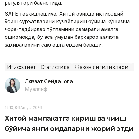
регулятори баёнотида.
SAFE таъкидлашича, Хитой ҳозирда иқтисодий
ўсиш суръатларини кучайтириш бўйича қўшимча
чора-тадбирлар тўпламини самарали амалга
оширмоқда, бу эса умуман барқарор валюта
захираларини сақлашга ёрдам беради.
Иқтисодиёт
Статистика
Жаҳон янгиликлари
Х
Ляззат Сейданова
Муаллиф
19:10, 06 Август 2026
Хитой мамлакатга кириш ва чиқиш
бўйича янги қоидаларни жорий этди