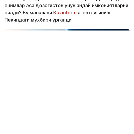
ечимлар эса Қозоғистон учун қандай имкониятларни
очади? Бу масалани
Кazinform
агентлигининг
Пекиндаги мухбири ўрганди.
Фото: Kazinform / СИ
Шаҳар бошқарувининг янги модели
Рақамли эгизак — компьютердаги оддий 3D