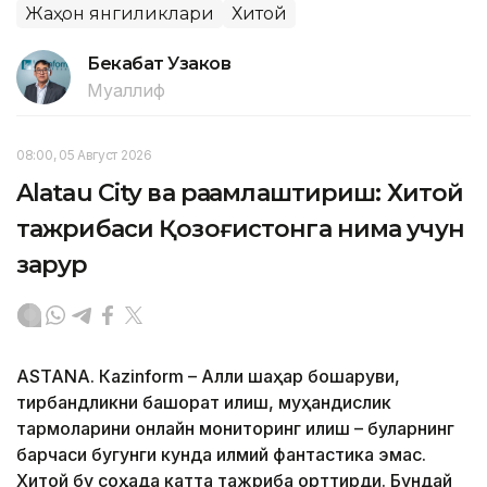
Жаҳон янгиликлари
Хитой
Бекабат Узаков
Муаллиф
08:00, 05 Август 2026
Alatau City ва рақамлаштириш: Хитой
тажрибаси Қозоғистонга нима учун
зарур
ASTANА. Кazinform – Ақлли шаҳар бошқаруви,
тирбандликни башорат қилиш, муҳандислик
тармоқларини онлайн мониторинг қилиш – буларнинг
барчаси бугунги кунда илмий фантастика эмас.
Хитой бу соҳада катта тажриба орттирди. Бундай