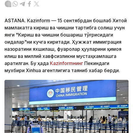
ASTANА. Кazinform — 15 сентябрдан бошлаб Хитой
мамлакатга кириш ва чиқишни тартибга солиш учун
янги "Кириш ва чиқишни бошқариш тўғрисидаги
қоидалар"ни кучга киритади. Ҳужжат иммиграция
назоратини яхшилаш, фуқаролар ҳуқуқларини ҳимоя
қилиш ва миллий хавфсизликни мустаҳкамлашга
қаратилган. Бу ҳақда
Кazinformнинг
Пекиндаги
мухбири Xinhua агентлигига таяниб хабар берди.