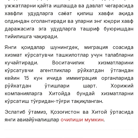
ҳужжатларни қайта ишлашда ва давлат чегарасида
хавфли ҳудудларга саёҳат қилиш хавфи ҳақида
олдиндан огоҳлантиради ва уларни энг юқори хавф
даражасига эга ҳудудларга ташриф буюришдан
тийилишга чақиради.
Янги қоидалар шунингдек, миграция соҳасида
хизмат кўрсатувчи ташкилотлар учун талабларни
кучайтиради. Воситачилик хизматларини
кўрсатувчи агентликлар рўйхатдан ўтгандан
кейин 15 кун ичида иммиграция органларида
рўйхатдан ўтишлари шарт. Хорижий
компанияларга Хитойда бундай хизматларни
кўрсатиш тўғридан-тўғри тақиқланган.
Эслатиб ўтамиз, Қозоғистон ва Хитой ўртасида
янги авиайўналишлар
очилиши мумкин
.