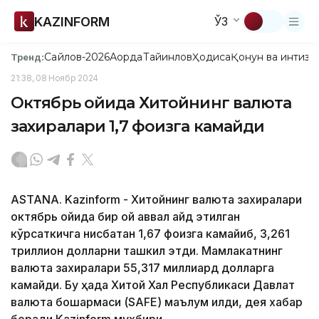
KAZINFORM
ЎЗ
Сайлов-2026
Ақорда
Тайинлов
Ҳодиса
Қонун ва интизо
Тренд:
21:38, 08 Ноябр 2024
Октябрь ойида Хитойнинг валюта
захиралари 1,7 фоизга камайди
ASTANA. Kazinform - Хитойнинг валюта захиралари
октябрь ойида бир ой аввал қайд этилган
кўрсаткичга нисбатан 1,67 фоизга камайиб, 3,261
триллион долларни ташкил этди. Мамлакатнинг
валюта захиралари 55,317 миллиард долларга
камайди. Бу ҳақда Хитой Халқ Республикаси Давлат
валюта бошқармаси (SAFE) маълум қилди, дея хабар