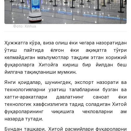
Фото: Xinhua
Ҳужжатга кўра, виза олиш ёки чегара назоратидан
ўтиш пайтида ёлғон ёки ҳақиқатга тўғри
келмайдиган маълумотлар тақдим этган хорижий
фуқароларга Хитойга кириш бир йилдан беш
йилгача тақиқланиши мумкин.
Янги қоидалар, шунингдек, экспорт назорати ва
технологияларни узатиш талабларини бузган ва
хатти-ҳаракатлари давлатнинг саноат ёки
технологик хавфсизлигига таҳдид соладиган Хитой
фуқароларининг чиқишига чекловларни ҳам
назарда тутади.
Бундан ташқари, Хитой расмийлари фуқароларни