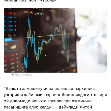
беради Kazinform мухбири.
Фото: pixabay
"Валюта алмашинуви ва активлар нархининг
ўзгариши каби омилларнинг биргаликдаги таъсири
ой давомида валюта захиралари ҳажмининг
пасайишига олиб келди", - дейилади Хитой