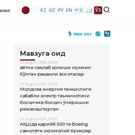
KZ
QZ
РУ
EN
中文
ق ز
ЎЗ
аҳлил
Мавзуга оид
08 avgust 2026, 09:00
Ҳаётни сақлаб қолиши мумкин
бўлган рақамли воситалар
07 avgust 2026, 20:36
Молдова энергия танқислиги
сабабли электр таъминотини
босқичма-босқич ўчиришни
режалаштирган
07 avgust 2026, 19:37
АҚШда қарийб 500 та Boeing
самолёти эҳтимолий ёриқлар