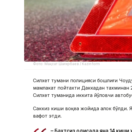
Фото: Мақсат Шағирбаев / Kazinform
Силхет тумани полицияси бошлиғи Чоудҳ
мамлакат пойтахти Даккадан тахминан
Силхет туманида иккита йўловчи автобу
Саккиз киши воқеа жойида ҳалок бўлди. 
вафот этди.
– Бахтсиз ҳодисада яна 14 киш