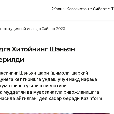
Жаҳон
Қозоғистон
Сиёсат
Т
нституциявий ислоҳот
Сайлов-2026
дга Хитойнинг Шэньян
берилди
циясининг Шэньян шаҳри (шимоли-шарқий
дунёга келтиришга ундаш учун нақд нафақа
укуматнинг туғилиш сиёсатини
оқ муддатли ва мувозанатли ривожланишига
ҳасида айтилган, дея хабар беради Kazinform