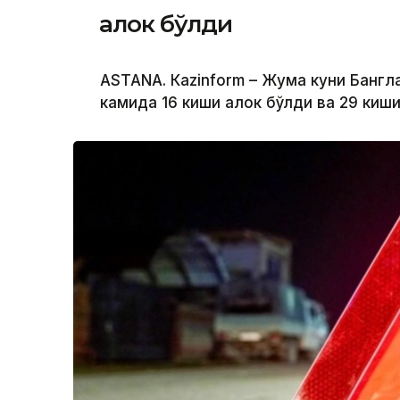
ҳалок бўлди
ASTANА. Кazinform – Жума куни Бангл
камида 16 киши ҳалок бўлди ва 29 киш