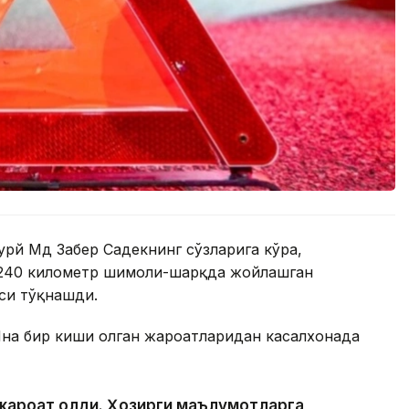
урй Мд Забер Садекнинг сўзларига кўра,
 240 километр шимоли-шарқда жойлашган
си тўқнашди.
Яна бир киши олган жароҳатларидан касалхонада
и жароҳат олди. Ҳозирги маълумотларга