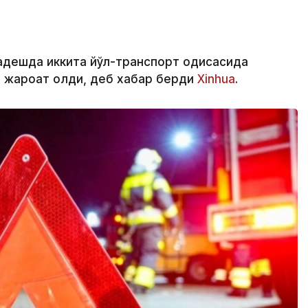
адешда иккита йўл-транспорт ҳодисасида
и жароҳат олди, деб хабар берди
Xinhua
.