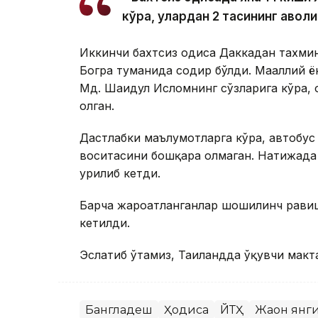
кўра, улардан 2 тасининг аҳволи
Иккинчи бахтсиз ҳодиса Даккадан тахм
Богра туманида содир бўлди. Маҳаллий 
Мд. Шаҳидул Исломнинг сўзларига кўра, ҳ
олган.
Дастлабки маълумотларга кўра, автобус
воситасини бошқара олмаган. Натижада а
урилиб кетди.
Барча жароҳатланганлар шошилинч равиш
кетилди.
Эслатиб ўтамиз, Таиландда ўқувчи макт
Бангладеш
Ҳодиса
ЙТҲ
Жаҳон янг