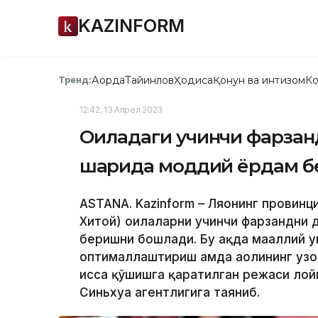
KAZINFORM
Ақорда
Тайинлов
Ҳодиса
Қонун ва интизом
Ко
Тренд:
12:42, 13 Апрел 2023
Оиладаги учинчи фарзан
шаҳрида моддий ёрдам 
ASTANA. Kazinform – Ляонинг провин
Хитой) оилаларни учинчи фарзандни 
беришни бошлади. Бу ҳақда маҳаллий ҳ
оптималлаштириш ҳамда аҳолининг уз
ҳисса қўшишга қаратилган режаси лойи
Синьхуа агентлигига таяниб.