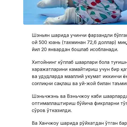
Шэньян шаҳрида учинчи фарзандли бўлган
ой 500 юань (тахминан 72,6 доллар) ми
йил 20 январдан бошлаб ҳисобланади.
Хитойнинг кўплаб шаҳарлари бола туғиш
харажатларини камайтириш учун бир қа
ва ҳудудларда маҳаллий ҳукумат иккинчи
соғлиқни сақлаш ва уй-жой билан таъм
Шэньчжэнь ва Вэньчжоу каби шаҳарлард
оптималлаштириш бўйича фикрларни тўп
сўров ўтказилди.
Ва Ханчжоу шаҳрида рўйхатдан ўтган бар