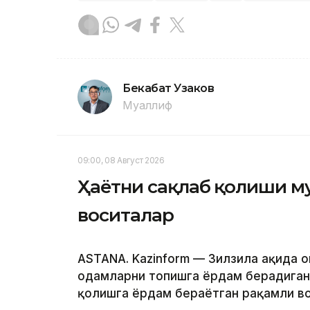
Бекабат Узаков
Муаллиф
09:00, 08 Август 2026
Ҳаётни сақлаб қолиши м
воситалар
ASTANA. Kazinform — Зилзила ҳақида 
одамларни топишга ёрдам берадиган т
қолишга ёрдам бераётган рақамли во