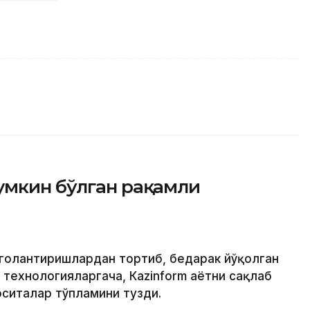
умкин бўлган рақамли
огоҳлантиришлардан тортиб, бедарак йўқолган
ехнологияларгача, Кazinform ҳаётни сақлаб
ситалар тўпламини тузди.