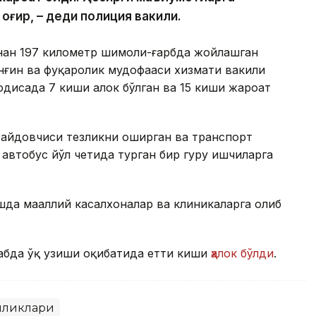
 оғир, – деди полиция вакили.
инан 197 километр шимоли-ғарбда жойлашган
ёнғин ва фуқаролик мудофааси хизмати вакили
одисада 7 киши ҳалок бўлган ва 15 киши жароҳат
 ҳайдовчиси тезликни оширган ва транспорт
втобус йўл четида турган бир гуруҳ ишчиларга
да маҳаллий касалхоналар ва клиникаларга олиб
абда ўқ узиши оқибатида етти киши
ҳалок бўлди
.
иликлари