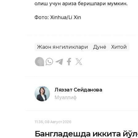
олиш учун ариза беришлари мумкин.
Фото: Xinhua/Li Xin
Жаҳон янгиликлари
Дунё
Хитой
Ляззат Сейданова
Муаллиф
11:36, 08 Август 2026
Бангладешда иккита йўл-