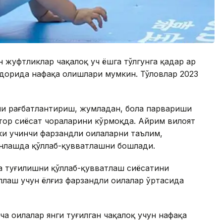
 жуфтликлар чақалоқ уч ёшга тўлгунга қадар ҳар
қдорида нафақа олишлари мумкин. Тўловлар 2023
ни рағбатлантириш, жумладан, бола парвариши
тор сиёсат чораларини кўрмоқда. Айрим вилоят
 ёки учинчи фарзандли оилаларни таълим,
инлашда қўллаб-қувватлашни бошлади.
а туғилишни қўллаб-қувватлаш сиёсатини
лаш учун ёлғиз фарзандли оилалар ўртасида
ча оилалар янги туғилган чақалоқ учун нафақа