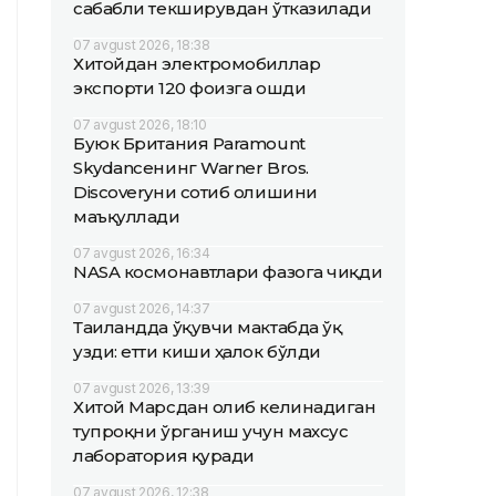
сабабли текширувдан ўтказилади
07 avgust 2026, 18:38
Хитойдан электромобиллар
экспорти 120 фоизга ошди
07 avgust 2026, 18:10
Буюк Британия Paramount
Skydanceнинг Warner Bros.
Discoveryни сотиб олишини
маъқуллади
07 avgust 2026, 16:34
NASA космонавтлари фазога чиқди
07 avgust 2026, 14:37
Таиландда ўқувчи мактабда ўқ
узди: етти киши ҳалок бўлди
07 avgust 2026, 13:39
Хитой Марсдан олиб келинадиган
тупроқни ўрганиш учун махсус
лаборатория қуради
07 avgust 2026, 12:38