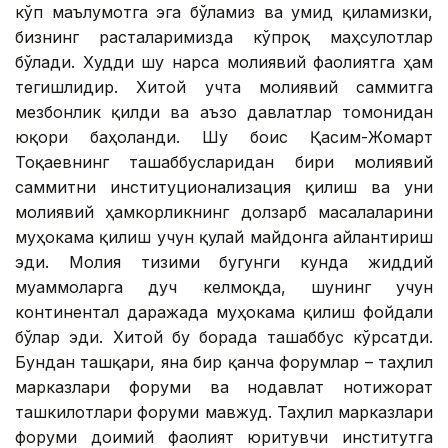
кўп маълумотга эга бўламиз ва умид қиламизки,
бизнинг расталаримизда кўпроқ маҳсулотлар
бўлади. Худди шу нарса молиявий фаолиятга ҳам
тегишлидир. Хитой учта молиявий саммитга
мезбонлик қилди ва аъзо давлатлар томонидан
юқори баҳоланди. Шу боис Қасим-Жомарт
Тоқаевнинг ташаббусларидан бири молиявий
саммитни институционализация қилиш ва уни
молиявий ҳамкорликнинг долзарб масалаларини
муҳокама қилиш учун қулай майдонга айлантириш
эди. Молия тизими бугунги кунда жиддий
муаммоларга дуч келмоқда, шунинг учун
континентал даражада муҳокама қилиш фойдали
бўлар эди. Хитой бу борада ташаббус кўрсатди.
Бундан ташқари, яна бир қанча форумлар – таҳлил
марказлари форуми ва нодавлат нотижорат
ташкилотлари форуми мавжуд. Таҳлил марказлари
форуми доимий фаолият юритувчи институтга