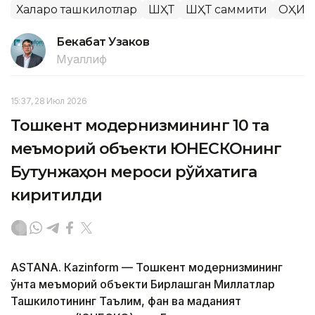
Халқаро ташкилотлар
ШҲТ
ШҲТ саммити
ОҲИЧ
Бекабат Узаков
Муаллиф
15:37, 28 Июл 2026
Тошкент модернизмининг 10 та
меъморий объекти ЮНEСКОнинг
Бутунжаҳон мероси рўйхатига
киритилди
ASTANА. Кazinform — Тошкент модернизмининг
ўнта меъморий объекти Бирлашган Миллатлар
Ташкилотининг Таълим, фан ва маданият