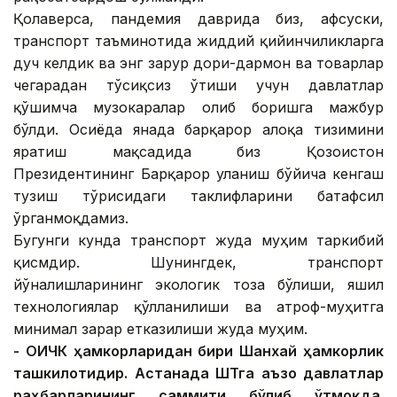
Қолаверса, пандемия даврида биз, афсуски,
транспорт таъминотида жиддий қийинчиликларга
дуч келдик ва энг зарур дори-дармон ва товарлар
чегарадан тўсиқсиз ўтиши учун давлатлар
қўшимча музокаралар олиб боришга мажбур
бўлди. Осиёда янада барқарор алоқа тизимини
яратиш мақсадида биз Қозоғистон
Президентининг Барқарор уланиш бўйича кенгаш
тузиш тўғрисидаги таклифларини батафсил
ўрганмоқдамиз.
Бугунги кунда транспорт жуда муҳим таркибий
қисмдир. Шунингдек, транспорт
йўналишларининг экологик тоза бўлиши, яшил
технологиялар қўлланилиши ва атроф-муҳитга
минимал зарар етказилиши жуда муҳим.
- ОҲИЧК ҳамкорларидан бири Шанхай ҳамкорлик
ташкилотидир. Астанада ШҲТга аъзо давлатлар
раҳбарларининг саммити бўлиб ўтмоқда.