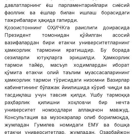
давлатларнинг ёш парламентарийлари сиёсий
фаоллик ва ёшлар билан ишлаш борасидаги
тажрибалари ҳақида гапирди.
Қозоғистоннинг ОҲИЧКга раислиги доирасида
Президент томонидан қўйилган асосий
вазифалардан бири етакчи университетларнинг
ҳамкорлик тармоғини яратишдир. Бу борада
сезиларли ютуқларга эришилди. Ҳамкорлик
тармоғи тайёр, масъул ходимлардан иборат
қўмита етакчи олий таълим муассасаларининг
ҳамкорлик тармоғи тўғрисидаги низомни Вазирлар
кабинетининг бўлажак йиғилишида кўриб чиқди ва
тасдиқлаш учун тавсия қилди. Ушбу тармоққа
раҳбарлик қилишни хоҳловчи бир нечта
университет номзодлари аллақачон мавжуд.
Консультация ва музокаралар олиб борилмоқда,
жумладан Гумилев номидаги ЕМУ ва бошқа
етакчи университетлар, жумладан, Озарбайжон