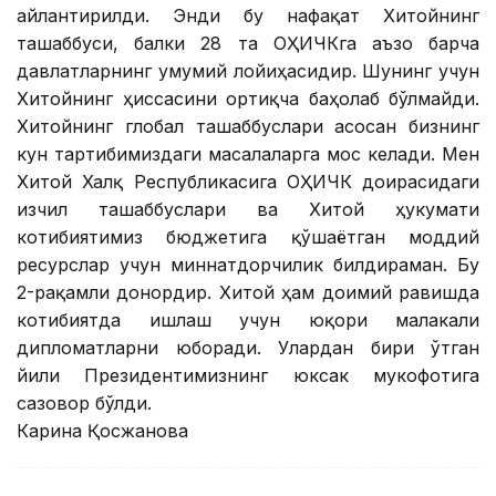
айлантирилди. Энди бу нафақат Хитойнинг
ташаббуси, балки 28 та ОҲИЧКга аъзо барча
давлатларнинг умумий лойиҳасидир. Шунинг учун
Хитойнинг ҳиссасини ортиқча баҳолаб бўлмайди.
Хитойнинг глобал ташаббуслари асосан бизнинг
кун тартибимиздаги масалаларга мос келади. Мен
Хитой Халқ Республикасига ОҲИЧК доирасидаги
изчил ташаббуслари ва Хитой ҳукумати
котибиятимиз бюджетига қўшаётган моддий
ресурслар учун миннатдорчилик билдираман. Бу
2-рақамли донордир. Хитой ҳам доимий равишда
котибиятда ишлаш учун юқори малакали
дипломатларни юборади. Улардан бири ўтган
йили Президентимизнинг юксак мукофотига
сазовор бўлди.
Карина Қосжанова