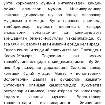
ўрта корхоналар сунъий интеллектдан қандай
фойда олишлари мумкин. Ишбилармонлар
кенгаши доирасида шу ва бошқа масалалар
муҳокама этилмоқда. Бунга параллел равишда,
тадбиркорлар мулоқот қиладиган, халқаро
алоқаларни ўрнатадиган ва келишувларга
эришадиган бизнес-форумлар ўтказилмоқда, бу
эса ОҲИЧК фаолиятидан амалий фойда келтиради.
Ёшлар кенгаши жиддий салоҳиятга эга. Президент
Қасим-Жомарт Тоқаевнинг ғоят муҳим
ташаббусини алоҳида таъкидламоқчиман – бу йил
илк бор вазирлар даражасида Халқаро ёшлар
кенгаши бўлиб ўтади. Мавзу - волонтёрлик.
Волонтёрлик давлат ва фуқаролик жамияти
ўртасидаги оптимал ҳамкорликдир. Ҳукуматда
ресурслар етишмаса, волонтёрлар ташкилотлари
ёрдамга келиши мумкин. Волонтёрлар
ташкилотлари етакчиларининг йиғилишини