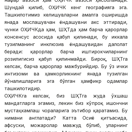
нафар аъзоси ҳам ОҲИЧК аъзоси ҳисобланади.
Шундай қилиб, ОҲИЧК кенг географияга эга.
Ташкилотимиз келишувларни амалга оширишда
янада мослашувчан ёндашувни акс эттиради,
чунки ОҲИЧКда ҳам, ШҲТда ҳам барча қарорлар
консенсус асосида қабул қилинади, бу иккала
тузилманинг инклюзив ёндашувидан далолат
беради: қарорлар барча иштирокчиларнинг
розилигисиз қабул қилинмайди. Бироқ, ШҲТга
келсак, барча қарорлар мажбурийдир. Бу ўз ички
интизоми ва ҳамкорликнинг янада тузилган
йўналишларига эга бўлган ҳамфикр одамлар
ташкилотидир.
ОҲИЧКга келсак, биз ШҲТга жуда ўхшаш
мандатларга эгамиз, лекин биз кўпроқ ишончни
мустаҳкамлаш чораларига эътибор қаратамиз. Бу
нимани англатади? Катта Осиё қитъасида,
афсуски, можаролар мавжуд бўлиб, уларнинг