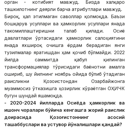
орган - котибият мавжуд. Бизда халқаро
ташкилотнинг деярли барча атрибутлари мавжуд.
Бироқ, ҳал этилмаган саволлар қолмоқда. Баъзи
бошқарув усуллари ва ҳамкорлик усуллари янада
такомиллаштиришни талаб қилади. Осиё
давлатлари ўртасидаги ҳамкорлик салоҳиятини
янада яхшироқ очишга ёрдам берадиган янги
тузилмалар яратишдан ҳам қочиб бўлмайди. 2022
йилда саммитда қабул қилинган
трансформациялар тўғрисидаги баёнотни амалга
ошириб, шу йилнинг ноябрь ойида бўлиб ўтадиган
раисликни Қозоғистондан Озарбайжонга
муаммосиз ўтказишга ҳозирлик кўраётган ОҲИЧК
бугун шундай яшамоқда.
- 2020-2024 йилларда Осиёда ҳамкорлик ва
ишонч чоралари бўйича кенгашга жорий раислик
доирасида Қозоғистоннинг асосий
ташаббуслари ва устувор йўналишлари қандай?