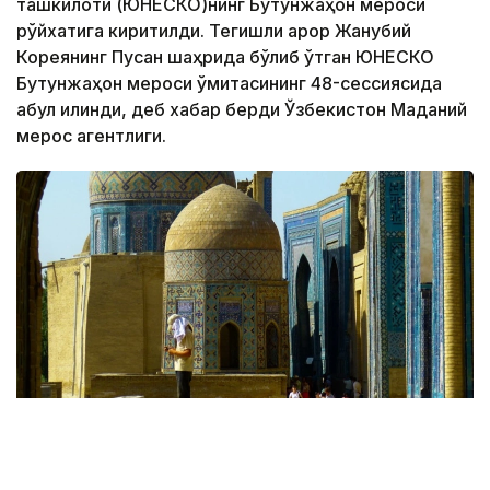
ташкилоти (ЮНEСКО)нинг Бутунжаҳон мероси
рўйхатига киритилди. Тегишли қарор Жанубий
Кореянинг Пусан ​​шаҳрида бўлиб ўтган ЮНEСКО
Бутунжаҳон мероси қўмитасининг 48-сессиясида
қабул қилинди, деб хабар берди Ўзбекистон Маданий
мерос агентлиги.
Фото: Pixabay