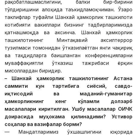
рақобатлашмаслигини, балки бир-бирини
тўлдиришини алоҳида таъкидламоқчиман. Ўзаро
таклифлар туфайли Шанхай ҳамкорлик ташкилоти
котибияти вакиллари бизнинг тадбирларимизда
қатнашмоқда ва аксинча. Шанхай ҳамкорлик
ташкилотининг Минтақавий аксилтеррор
тузилмаси томонидан ўтказилаётган янги чақириқ
ва таҳдидларга бағишланган конференцияларни
муваффақиятли ўтказиш тажрибаси ёрқин
мисоллардан биридир.
– Шанхай ҳамкорлик ташкилотининг Астана
саммити кун тартибига сиёсий, савдо-
иқтисодий ва маданий-гуманитар
ҳамкорликнинг кенг кўламли долзарб
масалалари киритилган. Ушбу масалалар ОҲИЧК
доирасида муҳокама қилинадими? Устивор
соҳалар ва вазифалар борми?
— Мандатларимиз ўхшашлигини юқорида