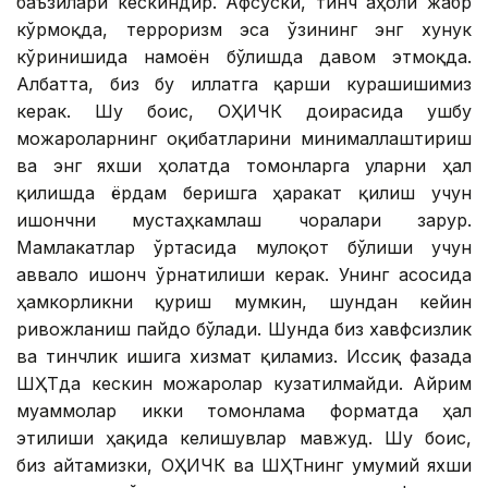
баъзилари кескиндир. Афсуски, тинч аҳоли жабр
кўрмоқда, терроризм эса ўзининг энг хунук
кўринишида намоён бўлишда давом этмоқда.
Албатта, биз бу иллатга қарши курашишимиз
керак. Шу боис, ОҲИЧК доирасида ушбу
можароларнинг оқибатларини минималлаштириш
ва энг яхши ҳолатда томонларга уларни ҳал
қилишда ёрдам беришга ҳаракат қилиш учун
ишончни мустаҳкамлаш чоралари зарур.
Мамлакатлар ўртасида мулоқот бўлиши учун
аввало ишонч ўрнатилиши керак. Унинг асосида
ҳамкорликни қуриш мумкин, шундан кейин
ривожланиш пайдо бўлади. Шунда биз хавфсизлик
ва тинчлик ишига хизмат қиламиз. Иссиқ фазада
ШҲТда кескин можаролар кузатилмайди. Айрим
муаммолар икки томонлама форматда ҳал
этилиши ҳақида келишувлар мавжуд. Шу боис,
биз айтамизки, ОҲИЧК ва ШҲТнинг умумий яхши