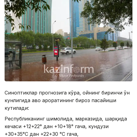
Синоптиклар прогнозига кўра, ойнинг биринчи ўн
кунлигида ҳаво ҳароратининг бироз пасайиши
кутилади:
Республиканинг шимолида, марказида, шарқида
кечаси +12+22° дан +10+18° гача, кундузи
+30+35°С дан +22+30 °С гача,