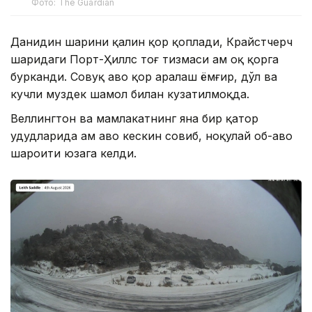
Фото: The Guardian
Данидин шаҳрини қалин қор қоплади, Крайстчерч
шаҳридаги Порт-Ҳиллс тоғ тизмаси ҳам оқ қорга
бурканди. Совуқ ҳаво қор аралаш ёмғир, дўл ва
кучли муздек шамол билан кузатилмоқда.
Веллингтон ва мамлакатнинг яна бир қатор
ҳудудларида ҳам ҳаво кескин совиб, ноқулай об-ҳаво
шароити юзага келди.