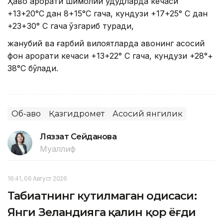
Ҳаво ҳарорати шимолий ҳудудларда кечаси
+13+20°С
дан 8+15°С гача, кундузи +17+25° С дан
+23+30° С гача
ўзгариб туради,
жанубий ва ғарбий вилоятларда ҳавонинг асосий
фон ҳарорати кечаси +13+22° С гача, кундузи +28°+
38°С бўлади.
Об-ҳаво
Қазгидромет
Асосий янгилик
Ляззат Сейданова
Муаллиф
16:41, 06 Август 2026
Табиатнинг кутилмаган ҳодисаси:
Янги Зеландияга қалин қор ёғди