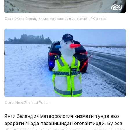
Фото: Жаңа Зеландия метеорологиялық қызметі / X желісі
Фото: New Zealand Police
Янги Зеландия метеорология хизмати тунда ҳаво
ҳарорати янада пасайишидан огоҳлантирди. Бу эса