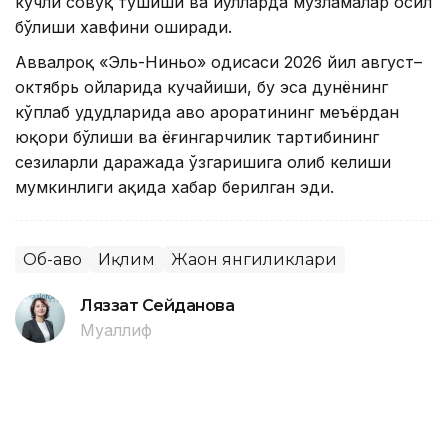
кучли совуқ тушиши ва йўлларда музламалар ҳосил
бўлиши хавфини оширади.
Аввалроқ «Эль-Ниньо» ҳодисаси 2026 йил август–
октябрь ойларида кучайиши, бу эса дунёнинг
кўплаб ҳудудларида ҳаво ҳароратининг меъёрдан
юқори бўлиши ва ёғингарчилик тартибининг
сезиларли даражада ўзгаришига олиб келиши
мумкинлиги ҳақида хабар берилган эди.
Об-ҳаво
Иқлим
Жаҳон янгиликлари
Ляззат Сейданова
Муаллиф
14:41, 06 Август 2026
Италиянинг 27 та шаҳрида кучли