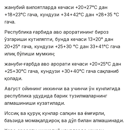
жанубий вилоятларда кечаси +20+27°С дан
+18+23°С гача, кундузи +34+42°С дан +28+35 °С
гача.
Республика ғарбида ҳаво ҳароратининг бироз
ўзгариши кутиляпти, бунда кечаси 13+20° дан
20+25° гача, кундузи +25+30 °С дан 33+41°С гача
илиқ бўлиши мумкин;
жануби-ғарбда
ҳаво ҳарорати кечаси +20+25°С дан
+25+30°С гача, кундузи +30+40°С гача сақланиб
қолади.
Август ойининг иккинчи ва учинчи ўн кунлигида
республика ҳудудида барик тузилмаларнинг
алмашиниши кузатилади.
Иссиқ ва қуруқ кунлар салқин ва ёмғирли,
баъзида момақалдироқ ва дўл билан алмашинади.