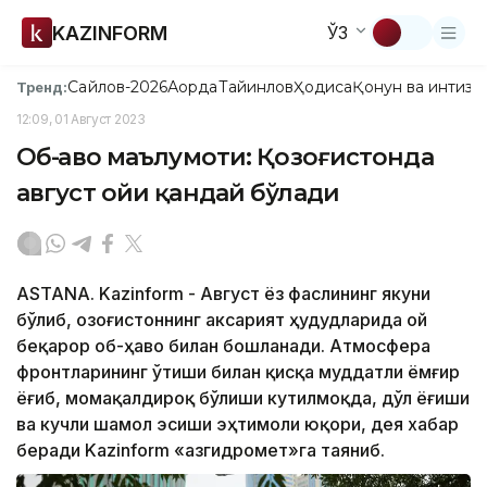
KAZINFORM
ЎЗ
Сайлов-2026
Ақорда
Тайинлов
Ҳодиса
Қонун ва интизо
Тренд:
12:09, 01 Август 2023
Об-ҳаво маълумоти: Қозоғистонда
август ойи қандай бўлади
ASTANA. Kazinform - Август ёз фаслининг якуни
бўлиб, Қозоғистоннинг аксарият ҳудудларида ой
беқарор об-ҳаво билан бошланади. Атмосфера
фронтларининг ўтиши билан қисқа муддатли ёмғир
ёғиб, момақалдироқ бўлиши кутилмоқда, дўл ёғиши
ва кучли шамол эсиши эҳтимоли юқори, дея хабар
беради Kazinform «Қазгидромет»га таяниб.