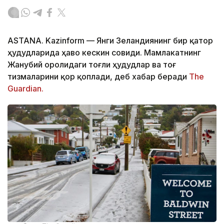
ASTANA. Kazinform
—
Янги Зеландиянинг бир қатор
ҳудудларида ҳаво кескин совиди. Мамлакатнинг
Жанубий оролидаги тоғли ҳудудлар ва тоғ
тизмаларини қор қоплади, деб хабар беради
The
Guardian.