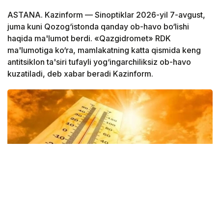
ASTANA. Kazinform — Sinoptiklar 2026-yil 7-avgust,
juma kuni Qozog‘istonda qanday ob-havo bo‘lishi
haqida ma'lumot berdi. «Qazgidromet» RDK
ma'lumotiga ko‘ra, mamlakatning katta qismida keng
antitsiklon ta'siri tufayli yog‘ingarchiliksiz ob-havo
kuzatiladi, deb xabar beradi Kazinform.