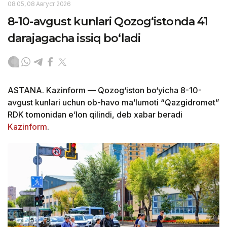
08:05, 08 Август 2026
8-10-avgust kunlari Qozog‘istonda 41
darajagacha issiq bo‘ladi
ASTANA. Kazinform — Qozog‘iston bo‘yicha 8-10-
avgust kunlari uchun ob-havo ma’lumoti “Qazgidromet”
RDK tomonidan e’lon qilindi, deb xabar beradi
Kazinform
.