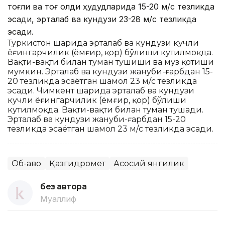
тоғли ва тоғ олди ҳудудларида 15-20 м/с тезликда
эсади, эрталаб ва кундузи 23-28 м/с тезликда
эсади.
Туркистон шаҳрида эрталаб ва кундузи кучли
ёғингарчилик (ёмғир, қор) бўлиши кутилмоқда.
Вақти-вақти билан туман тушиши ва муз қотиши
мумкин. Эрталаб ва кундузи жануби-ғарбдан 15-
20 тезликда эсаётган шамол 23 м/с тезликда
эсади. Чимкент шаҳрида эрталаб ва кундузи
кучли ёғингарчилик (ёмғир, қор) бўлиши
кутилмоқда. Вақти-вақти билан туман тушади.
Эрталаб ва кундузи жануби-ғарбдан 15-20
тезликда эсаётган шамол 23 м/с тезликда эсади.
Об-ҳаво
Қазгидромет
Асосий янгилик
без автора
Муаллиф