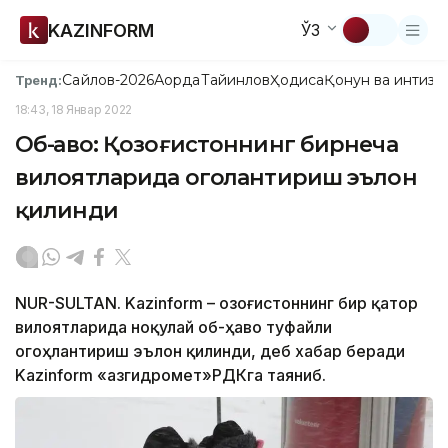
KAZINFORM
ЎЗ
Сайлов-2026
Ақорда
Тайинлов
Ҳодиса
Қонун ва интизо
Тренд:
18:43, 18 Январ 2022
Об-ҳаво: Қозоғистоннинг бирнеча
вилоятларида огоҳлантириш эълон
қилинди
NUR-SULTAN. Kazinform – Қозоғистоннинг бир қатор
вилоятларида ноқулай об-ҳаво туфайли
огоҳлантириш эълон қилинди, деб хабар беради
Kazinform «Қазгидромет»РДКга таяниб.