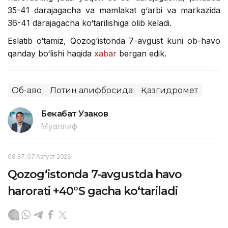
35-41 darajagacha va mamlakat g‘arbi va markazida
36-41 darajagacha ko‘tarilishiga olib keladi.
Eslatib o‘tamiz, Qozog‘istonda 7-avgust kuni ob-havo
qanday bo‘lishi haqida
xabar
bergan edik.
Об-ҳаво
Лотин алифбосида
Қазгидромет
Бекабат Узаков
Муаллиф
08:37, 07 Август 2026
Qozog‘istonda 7-avgustda havo
harorati +40°S gacha ko‘tariladi