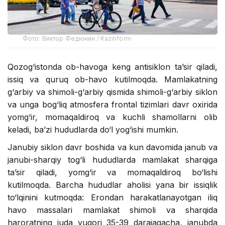
Фото: Виктор Федюнин / Kazinform
Qozog‘istonda ob-havoga keng antisiklon ta’sir qiladi,
issiq va quruq ob-havo kutilmoqda. Mamlakatning
g‘arbiy va shimoli-g‘arbiy qismida shimoli-g‘arbiy siklon
va unga bog‘liq atmosfera frontal tizimlari davr oxirida
yomg‘ir, momaqaldiroq va kuchli shamollarni olib
keladi, ba’zi hududlarda do‘l yog‘ishi mumkin.
Janubiy siklon davr boshida va kun davomida janub va
janubi-sharqiy tog‘li hududlarda mamlakat sharqiga
ta’sir qiladi, yomg‘ir va momaqaldiroq bo‘lishi
kutilmoqda. Barcha hududlar aholisi yana bir issiqlik
to‘lqinini kutmoqda: Erondan harakatlanayotgan iliq
havo massalari mamlakat shimoli va sharqida
haroratning juda yuqori 35-39 darajagacha, janubda