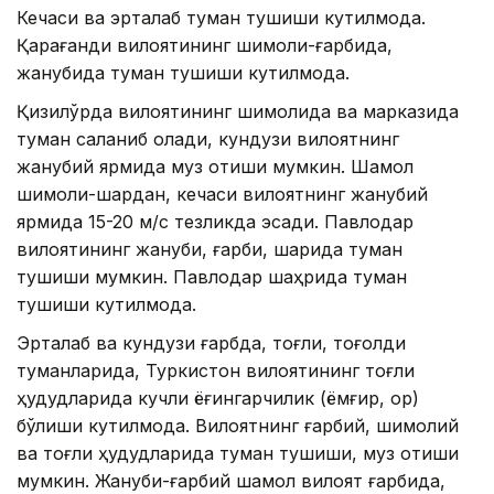
Кечаси ва эрталаб туман тушиши кутилмоқда.
Қарағанди вилоятининг шимоли-ғарбида,
жанубида туман тушиши кутилмоқда.
Қизилўрда вилоятининг шимолида ва марказида
туман сақланиб қолади, кундузи вилоятнинг
жанубий ярмида муз қотиши мумкин. Шамол
шимоли-шарқдан, кечаси вилоятнинг жанубий
ярмида 15-20 м/с тезликда эсади. Павлодар
вилоятининг жануби, ғарби, шарқида туман
тушиши мумкин. Павлодар шаҳрида туман
тушиши кутилмоқда.
Эрталаб ва кундузи ғарбда, тоғли, тоғолди
туманларида, Туркистон вилоятининг тоғли
ҳудудларида кучли ёғингарчилик (ёмғир, қор)
бўлиши кутилмоқда. Вилоятнинг ғарбий, шимолий
ва тоғли ҳудудларида туман тушиши, муз қотиши
мумкин. Жануби-ғарбий шамол вилоят ғарбида,