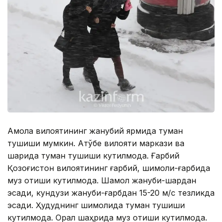
Ақмола вилоятининг жанубий ярмида туман
тушиши мумкин. Ақтўбе вилояти маркази ва
шарқида туман тушиши кутилмоқда. Ғарбий
Қозоғистон вилоятининг ғарбий, шимоли-ғарбида
муз қотиши кутилмоқда. Шамол жануби-шарқдан
эсади, кундузи жануби-ғарбдан 15-20 м/с тезликда
эсади. Ҳудуднинг шимолида туман тушиши
кутилмоқда. Орал шаҳрида муз қотиши кутилмоқда.