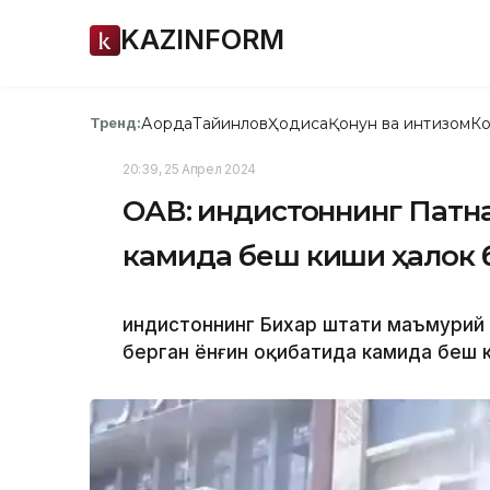
KAZINFORM
Ақорда
Тайинлов
Ҳодиса
Қонун ва интизом
Ко
Тренд:
20:39, 25 Апрел 2024
ОАВ: Ҳиндистоннинг Патн
камида беш киши ҳалок 
Ҳиндистоннинг Бихар штати маъмурий
берган ёнғин оқибатида камида беш 