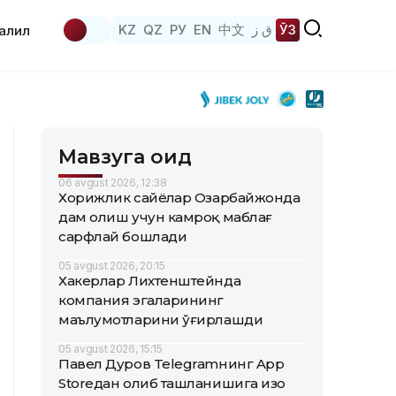
KZ
QZ
РУ
EN
中文
ق ز
ЎЗ
аҳлил
Мавзуга оид
06 avgust 2026, 12:38
Хорижлик сайёҳлар Озарбайжонда
дам олиш учун камроқ маблағ
сарфлай бошлади
05 avgust 2026, 20:15
Хакерлар Лихтенштейнда
компания эгаларининг
маълумотларини ўғирлашди
05 avgust 2026, 15:15
Павел Дуров Telegramнинг App
Storeдан олиб ташланишига изоҳ