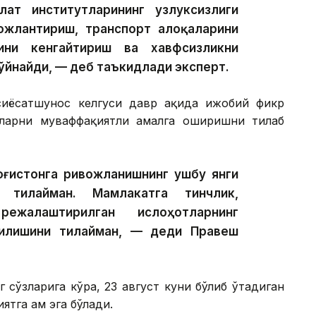
ат институтларининг узлуксизлиги
ожлантириш, транспорт алоқаларини
ини кенгайтириш ва хавфсизликни
ўйнайди, — деб таъкидлади эксперт.
 сиёсатшунос келгуси давр ҳақида ижобий фикр
тларни муваффақиятли амалга оширишни тилаб
зоғистонга ривожланишнинг ушбу янги
 тилайман. Мамлакатга тинчлик,
жалаштирилган ислоҳотларнинг
илишини тилайман, — деди Правеш
сўзларига кўра, 23 август куни бўлиб ўтадиган
ятга ҳам эга бўлади.