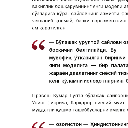
вакиллик бошқарувининг янги модели а
сўзларига кўра, сайловнинг аҳамияти 
чекланиб қолмай, балки парламентнин
ҳам қаратилган.
— Бўлажак Қурултой сайлови Қ
босқични белгилайди. Бу — 
мувофиқ ўтказилган биринчи
янги моделига — бир палата
жараён давлатнинг сиёсий ти
кенг кўламли ислоҳотларнинг 
Правеш Кумар Гупта бўлажак сайловни 
Унинг фикрича, барқарор сиёсий муҳит
муддатли қўшма ташаббусларни амалга 
— Қозоғистон — Ҳиндистоннин