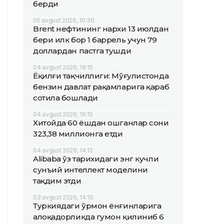
берди
05 avgust 2026, 10:36
Brent нефтининг нархи 13 июлдан
бери илк бор 1 баррель учун 79
доллардан пастга тушди
04 avgust 2026, 19:15
Ёқилғи тақчиллиги: Мўғулистонда
бензин давлат рақамларига қараб
сотила бошлади
04 avgust 2026, 16:15
Хитойда 60 ёшдан ошганлар сони
323,38 миллионга етди
04 avgust 2026, 14:12
Alibaba ўз тарихидаги энг кучли
сунъий интеллект моделини
тақдим этди
03 avgust 2026, 14:10
Туркиядаги ўрмон ёнғинларига
алоқадорликда гумон қилиниб 6