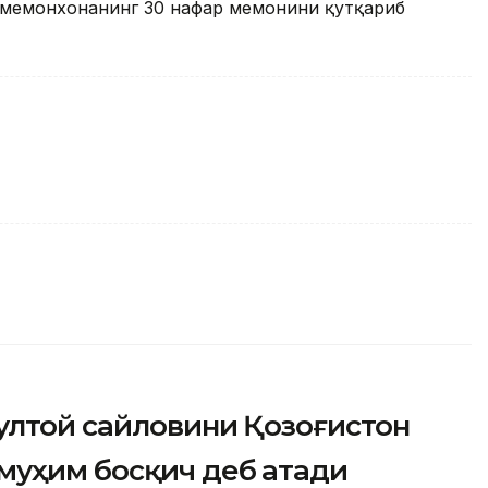
 меҳмонхонанинг 30 нафар меҳмонини қутқариб
ултой сайловини Қозоғистон
муҳим босқич деб атади