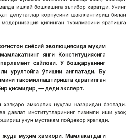
малда ишлай бошлашига эътибор қаратди. Унинг
фақат депутатлар корпусини шакллантириш билан
г модернизация қилинган тузилмасини яратишга
озоғистон сиёсий эволюциясида муҳим
мамлакатнинг янги Конституциясига
 парламент сайлови. У бошқарувнинг
ли Қурултойга ўтишни англатади. Бу
зимини такомиллаштиришга қаратилган
бир қисмидир, — деди эксперт.
халқаро ҳамкорлик нуқтаи назаридан баҳолади.
 ва давлат институтларининг тизимли иши узоқ
ошириш учун мустаҳкам пойдевор яратади.
г жуда муҳим ҳамкори. Мамлакатдаги