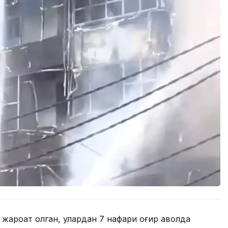
и жароҳат олган, улардан 7 нафари оғир аҳволда