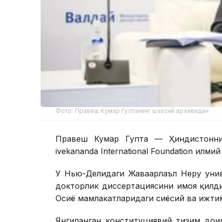
Фото: Правеш Кумар Гуптанинг шахсий архивидан
Правеш Кумар Гупта — Ҳиндистоннин
ivekananda International Foundation илми
У Нью-Деҳлидаги Жаваҳарлаъл Неру ун
докторлик диссертациясини ҳимоя қилд
Осиё мамлакатларидаги сиёсий ва ижти
Янгиланган конституциявий тизим доир