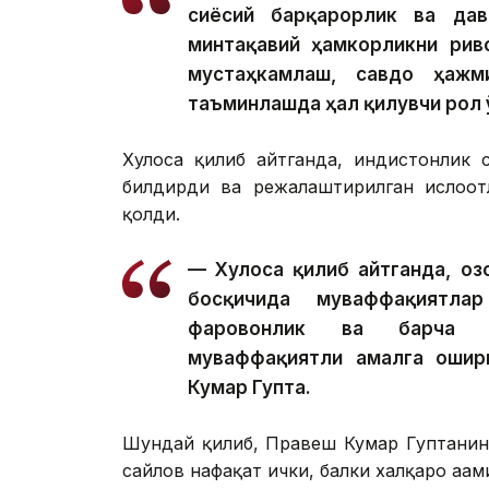
сиёсий барқарорлик ва давл
минтақавий ҳамкорликни рив
мустаҳкамлаш, савдо ҳажм
таъминлашда ҳал қилувчи рол 
Хулоса қилиб айтганда, ҳиндистонлик
билдирди ва режалаштирилган ислоҳо
қолди.
— Хулоса қилиб айтганда, Қо
босқичида муваффақиятлар
фаровонлик ва барча ре
муваффақиятли амалга ошир
Кумар Гупта.
Шундай қилиб, Правеш Кумар Гуптанинг 
сайлов нафақат ички, балки халқаро аҳами