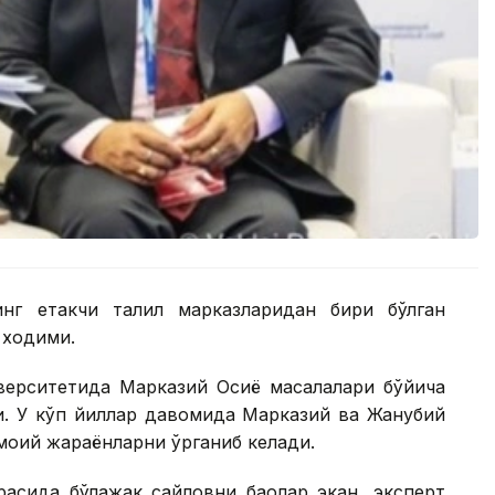
г етакчи таҳлил марказларидан бири бўлган
й ходими.
иверситетида Марказий Осиё масалалари бўйича
и. У кўп йиллар давомида Марказий ва Жанубий
моий жараёнларни ўрганиб келади.
асида бўлажак сайловни баҳолар экан, эксперт