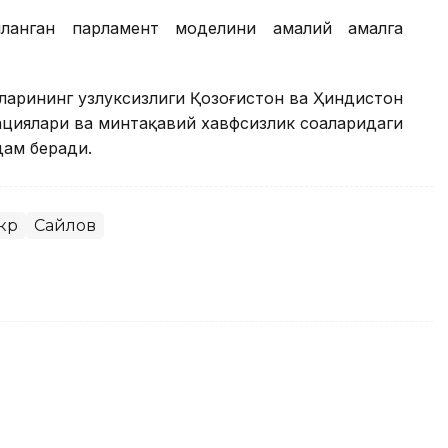
иланган парламент моделини амалий амалга
ларининг узлуксизлиги Қозоғистон ва Ҳиндистон
циялари ва минтақавий хавфсизлик соҳаларидаги
дам беради.
кр
Сайлов