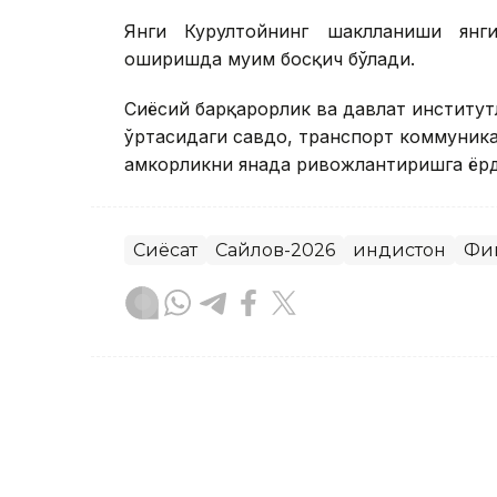
Янги Курултойнинг шаклланиши янг
оширишда муҳим босқич бўлади.
Сиёсий барқарорлик ва давлат институт
ўртасидаги савдо, транспорт коммуника
ҳамкорликни янада ривожлантиришга ёр
Сиёсат
Сайлов-2026
Ҳиндистон
Фи
Бекабат Узаков
Муаллиф