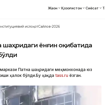
Жаҳон
Қозоғистон
Сиёсат
Т
нституциявий ислоҳот
Сайлов-2026
а шаҳридаги ёнғин оқибатида
бўлди
 маркази Патна шаҳридаги меҳмонхонада юз
киши ҳалок бўлди.Бу ҳақда
tass.ru
ёзган.