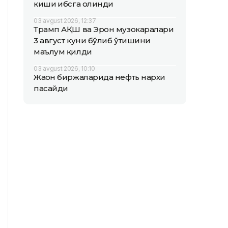
киши ҳибсга олинди
03 avgust 2026, 12:37
Трамп АҚШ ва Эрон музокаралари
3 август куни бўлиб ўтишини
маълум қилди
03 avgust 2026, 10:10
Жаҳон биржаларида нефть нархи
пасайди