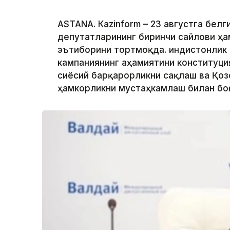
ASTANА. Кazinform – 23 августга бел
депутатларининг биринчи сайлови ҳ
эътиборини тортмоқда. Ҳиндистонлик
кампаниянинг аҳамиятини конституци
сиёсий барқарорликни сақлаш ва Қозо
ҳамкорликни мустаҳкамлаш билан бо