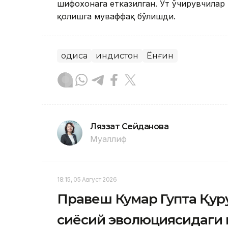
шифохонага етказилган. Ўт ўчирувчилар
қолишга муваффақ бўлишди.
Ҳодиса
Ҳиндистон
Ёнғин
Ляззат Сейданова
Муаллиф
18:15, 05 Август 2026
Правеш Кумар Гупта Қур
сиёсий эволюциясидаги 