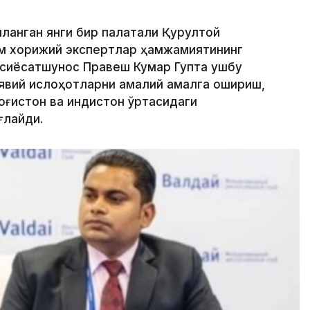
гиланган янги бир палатали Қурултой
ам хорижий экспертлар ҳамжамиятининг
 сиёсатшунос Правеш Кумар Гупта ушбу
явий ислоҳотларни амалий амалга ошириш,
ғистон ва Ҳиндистон ўртасидаги
ғлайди.