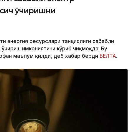
сқич ўчиришни
ти энергия ресурслари танқислиги сабабли
 ўчириш имкониятини кўриб чиқмоқда. Бу
Тофан маълум қилди, деб хабар берди
БЕЛТА
.