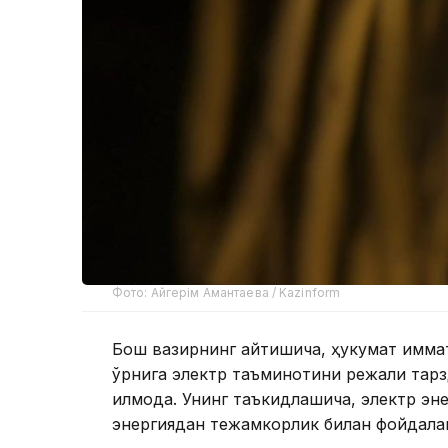
Фото: Айгерім Амантаева / Kazinform
Бош вазирнинг айтишича, ҳукумат қимма
ўрнига электр таъминотини режали тарз
қилмоқда. Унинг таъкидлашича, электр эн
энергиядан тежамкорлик билан фойдала