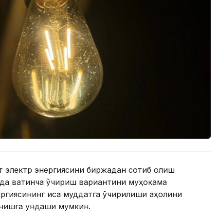
т электр энергиясини биржадан сотиб олиш
да вақтинча ўчириш вариантини муҳокама
ергиясининг қисқа муддатга ўчирилиши аҳолини
нишга ундаши мумкин.