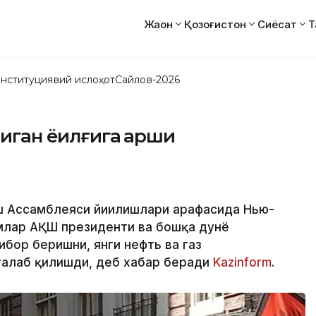
Жаҳон
Қозоғистон
Сиёсат
Т
нституциявий ислоҳот
Сайлов-2026
ган ёқилғига қарши
 Ассамблеяси йиғилишлари арафасида Нью-
амлар АҚШ президенти ва бошқа дунё
бор беришни, янги нефть ва газ
талаб қилишди, деб хабар беради
Kazinform
.