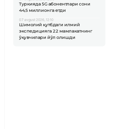
Туркияда 5G абонентлари сони
44,5 миллионга етди
07 avgust 2026, 12:10
Шимолий қутбдаги илмий
экспедицияга 22 мамлакатнинг
ўқувчилари йўл олишди