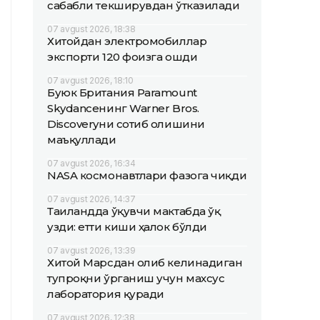
сабабли текширувдан ўтказилади
07 avgust 2026, 18:38
Хитойдан электромобиллар
экспорти 120 фоизга ошди
07 avgust 2026, 18:10
Буюк Британия Paramount
Skydanceнинг Warner Bros.
Discoveryни сотиб олишини
маъқуллади
07 avgust 2026, 16:34
NASA космонавтлари фазога чиқди
07 avgust 2026, 14:37
Таиландда ўқувчи мактабда ўқ
узди: етти киши ҳалок бўлди
07 avgust 2026, 13:39
Хитой Марсдан олиб келинадиган
тупроқни ўрганиш учун махсус
лаборатория қуради
07 avgust 2026, 12:38