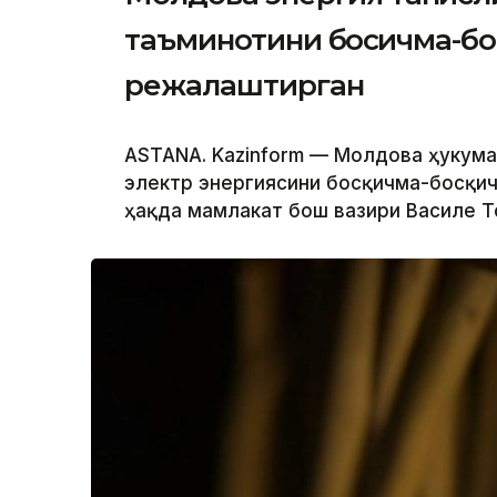
таъминотини босқичма-бо
режалаштирган
ASTANA. Kazinform — Молдова ҳукума
электр энергиясини босқичма-босқич
ҳақда мамлакат бош вазири Василе 