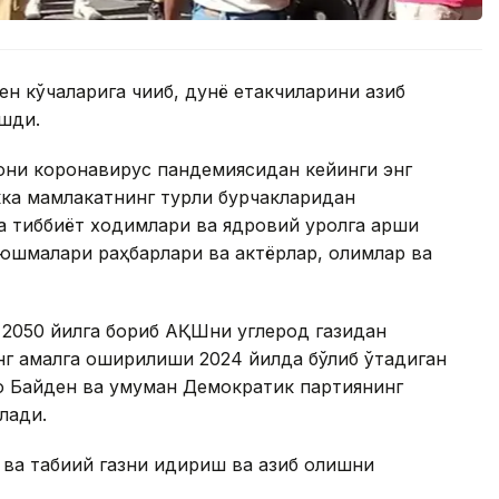
 кўчаларига чиқиб, дунё етакчиларини қазиб
ишди.
они коронавирус пандемиясидан кейинги энг
ка мамлакатнинг турли бурчакларидан
 тиббиёт ходимлари ва ядровий қуролга қарши
уюшмалари раҳбарлари ва актёрлар, олимлар ва
 2050 йилга бориб АҚШни углерод газидан
инг амалга оширилиши 2024 йилда бўлиб ўтадиган
 Байден ва умуман Демократик партиянинг
лади.
ва табиий газни қидириш ва қазиб олишни