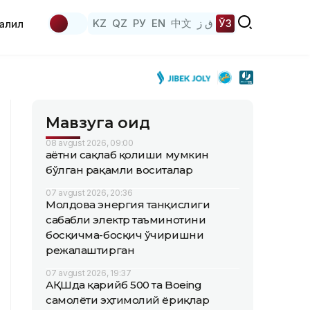
KZ
QZ
РУ
EN
中文
ق ز
ЎЗ
аҳлил
Мавзуга оид
08 avgust 2026, 09:00
Ҳаётни сақлаб қолиши мумкин
бўлган рақамли воситалар
07 avgust 2026, 20:36
Молдова энергия танқислиги
сабабли электр таъминотини
босқичма-босқич ўчиришни
режалаштирган
07 avgust 2026, 19:37
АҚШда қарийб 500 та Boeing
самолёти эҳтимолий ёриқлар