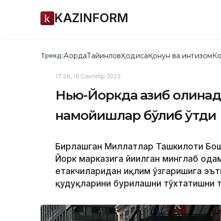
KAZINFORM
Ақорда
Тайинлов
Ҳодиса
Қонун ва интизом
Ко
Тренд:
17:38, 18 Сентябр 2023
Нью-Йоркда қазиб олинади
намойишлар бўлиб ўтди
Бирлашган Миллатлар Ташкилоти Бош
Йорк марказига йиғилган минглаб од
етакчиларидан иқлим ўзгаришига эъти
қудуқларини бурғилашни тўхтатишни 