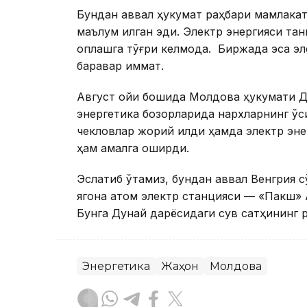
Бундан аввал ҳукумат раҳбари мамлакат
маълум қилган эди. Электр энергияси та
қоплашга тўғри келмоқда. Биржада эса э
баравар қиммат.
Август ойи бошида Молдова ҳукумати Д
энергетика бозорларида нархларнинг ў
чекловлар жорий қилди ҳамда электр э
ҳам амалга оширди.
Эслатиб ўтамиз, бундан аввал Венгрия 
ягона атом электр станцияси — «Пакш» 
Бунга Дунай дарёсидаги сув сатҳининг 
Энергетика
Жаҳон
Молдова