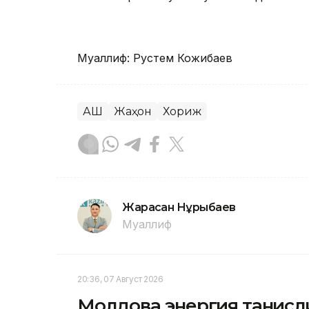
Муаллиф: Рустем Кожибаев
АҚШ
Жаҳон
Хориж
Жарасқан Нұрыбаев
Муаллиф
20:36, 07 Август 2026
Молдова энергия танқисл