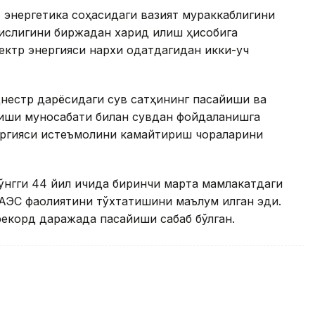
 энергетика соҳасидаги вазият мураккаблигини
нқислигини биржадан харид қилиш ҳисобига
лектр энергияси нархи одатдагидан икки-уч
нестр дарёсидаги сув сатҳининг пасайиши ва
сиши муносабати билан сувдан фойдаланишга
нергияси истеъмолини камайтириш чораларини
сўнгги 44 йил ичида биринчи марта мамлакатдаги
АЭС фаолиятини тўхтатишини маълум қилган эди.
рекорд даражада пасайиши сабаб бўлган.