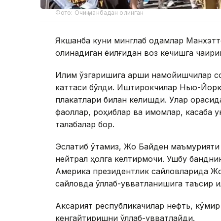
Фото: Очиқ манбадан олинган
Якшанба куни минглаб одамлар Манхэттен
олинадиган ёқилғидан воз кечишга чақир
Иқлим ўзгаришига қарши намойишчилар с
каттаси бўлди. Иштирокчилар Нью-Йорк
плакатлари билан келишди. Улар орасида
фаоллар, роҳиблар ва имомлар, касаба 
талабалар бор.
Эслатиб ўтамиз, Жо Байден маъмурияти
нейтрал ҳолга келтирмоқчи. Ушбу бандн
Америка президентлик сайловларида Жо
сайловда қўллаб-қувватланишига таъсир қи
Аксарият республикачилар нефть, кўмир 
кенгайтиришни қўллаб-қувватлайди.