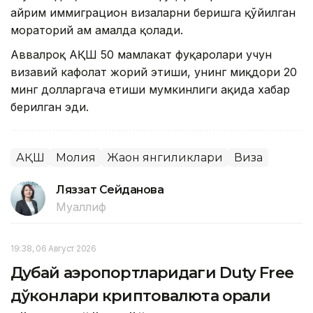
айрим иммиграцион визаларни беришга қўйилган
мораторий ҳам амалда қолади.
Аввалроқ АҚШ 50 мамлакат фуқаролари учун
визавий кафолат жорий этиши, унинг миқдори 20
минг долларгача етиши мумкинлиги ҳақида хабар
берилган эди.
АҚШ
Молия
Жаҳон янгиликлари
Виза
Ляззат Сейданова
Муаллиф
19:38, 06 Август 2026
Дубай аэропортларидаги Duty Free
дўконлари криптовалюта орқали