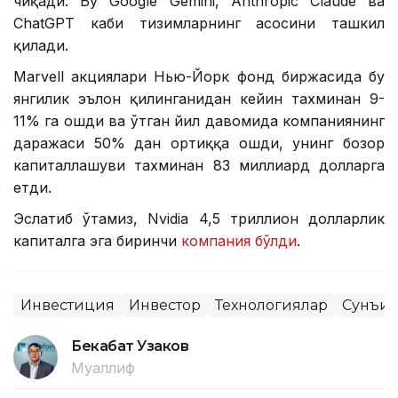
чиқади. Бу Google Gemini, Anthropic Claude ва
ChatGPT каби тизимларнинг асосини ташкил
қилади.
Marvell акциялари Нью-Йорк фонд биржасида бу
янгилик эълон қилинганидан кейин тахминан 9-
11% га ошди ва ўтган йил давомида компаниянинг
даражаси 50% дан ортиққа ошди, унинг бозор
капиталлашуви тахминан 83 миллиард долларга
етди.
Эслатиб ўтамиз, Nvidia 4,5 триллион долларлик
капиталга эга биринчи
компания бўлди
.
Инвестиция
Инвестор
Технологиялар
Сунъий
Бекабат Узаков
Муаллиф