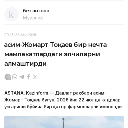
без автора
Муаллиф
09:45, 22 Июл 2026
Қасим-Жомарт Тоқаев бир нечта
мамлакатлардаги элчиларни
алмаштирди
ASTANA. Kazinform — Давлат раҳбари Қасим-
Жомарт Тоқаев бугун, 2026 йил 22 июлда кадрлар
ўзгариши бўйича бир қатор фармонларни имзолади.