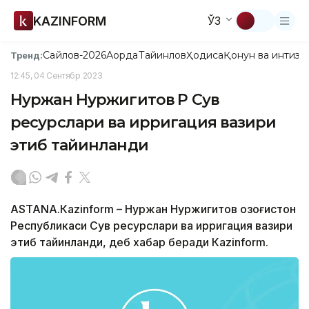
KAZINFORM
ЎЗ
Сайлов-2026
Ақорда
Тайинлов
Ҳодиса
Қонун ва интизо
Тренд:
12:45, 04 Сентябр 2023
Нуржан Нуржигитов ҚР Сув
ресурслари ва ирригация вазири
этиб тайинланди
АSTANA.Каzinform – Нуржан Нуржигитов Қозоғистон
Республикаси Сув ресурслари ва ирригация вазири
этиб тайинланди, деб хабар беради Кazinform.