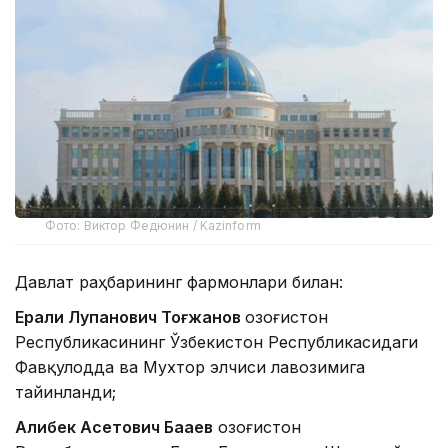
Фото: Виктор Федюнин / Kazinform
Давлат раҳбарининг фармонлари билан:
Ерали Луқпанович Тоғжанов
Қозоғистон
Республикасининг Ўзбекистон Республикасидаги
Фавқулодда ва Мухтор элчиси лавозимига
тайинланди;
Алибек Асетович Бақаев
Қозоғистон