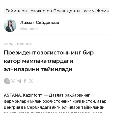
Тайинлов
Қозоғистон Президенти
Қасим-Жомарт
Ляззат Сейданова
Муаллиф
09:26, 10 Июл 2026
Президент Қозоғистоннинг бир
қатор мамлакатлардаги
элчиларини тайинлади
ASTANА. Кazinform — Давлат раҳбарининг
фармонлари билан Қозоғистоннинг Қирғизистон, Қатар,
Венгрия ва Сербиядаги янги элчилари тайинланди