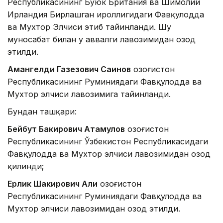
Республикасининг Буюк Британия ва Шимолий
Ирландия Бирлашган Қироллигидаги Фавқулодда
ва Мухтор Элчиси этиб тайинланди. Шу
муносабат билан у аввалги лавозимидан озод
этилди.
Амангелди Газезович Саинов
Қозоғистон
Республикасининг Руминиядаги Фавқулодда ва
Мухтор элчиси лавозимига тайинланди.
Бундан ташқари:
Бейбут Бакирович Атамқулов
Қозоғистон
Республикасининг Ўзбекистон Республикасидаги
Фавқулодда ва Мухтор элчиси лавозимидан озод
қилинди;
Ерлик Шакирович Али
Қозоғистон
Республикасининг Руминиядаги Фавқулодда ва
Мухтор элчиси лавозимидан озод этилди.