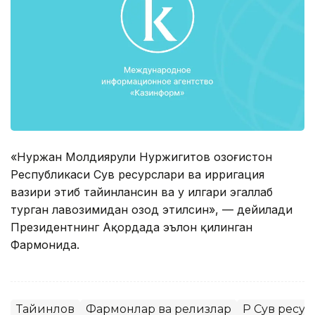
«Нуржан Молдиярули Нуржигитов Қозоғистон
Республикаси Сув ресурслари ва ирригация
вазири этиб тайинлансин ва у илгари эгаллаб
турган лавозимидан озод этилсин», — дейилади
Президентнинг Ақордада эълон қилинган
Фармонида.
Тайинлов
Фармонлар ва релизлар
ҚР Сув ресу