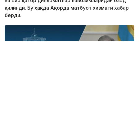
ва бир қатор дипломатлар лавозимларидан озод
қилинди. Бу ҳақда Ақорда матбуот хизмати хабар
берди.
Фото: Ақорда
Давлат раҳбарининг фармонлари билан янги
лавозимларга тайинланганлар:
Абилхайр Бақтибайули Сқақов Қозоғистон