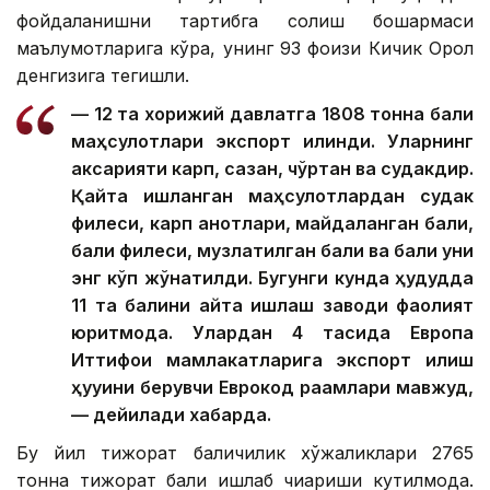
фойдаланишни тартибга солиш бошқармаси
маълумотларига кўра, унинг 93 фоизи Кичик Орол
денгизига тегишли.
— 12 та хорижий давлатга 1808 тонна балиқ
маҳсулотлари экспорт қилинди. Уларнинг
аксарияти карп, сазан, чўртан ва судакдир.
Қайта ишланган маҳсулотлардан судак
филеси, карп қанотлари, майдаланган балиқ,
балиқ филеси, музлатилган балиқ ва балиқ уни
энг кўп жўнатилди. Бугунги кунда ҳудудда
11 та балиқни қайта ишлаш заводи фаолият
юритмоқда. Улардан 4 тасида Европа
Иттифоқи мамлакатларига экспорт қилиш
ҳуқуқини берувчи Еврокод рақамлари мавжуд,
— дейилади хабарда.
Бу йил тижорат балиқчилик хўжаликлари 2765
тонна тижорат балиқ ишлаб чиқариши кутилмоқда.