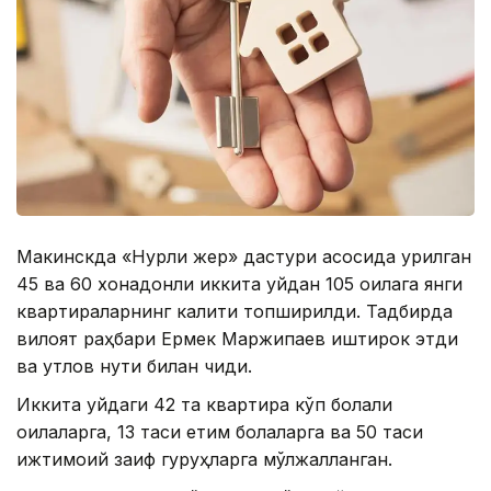
Макинскда «Нурли жер» дастури асосида қурилган
45 ва 60 хонадонли иккита уйдан 105 оилага янги
квартираларнинг калити топширилди. Тадбирда
вилоят раҳбари Ермек Маржиқпаев иштирок этди
ва қутлов нутқи билан чиқди.
Иккита уйдаги 42 та квартира кўп болали
оилаларга, 13 таси етим болаларга ва 50 таси
ижтимоий заиф гуруҳларга мўлжалланган.