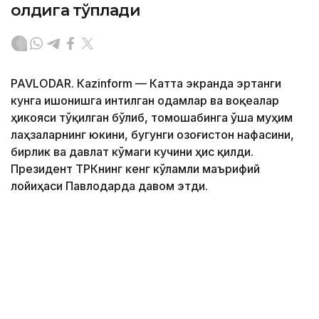
олдига тўплади
PAVLODAR. Кazinform — Катта экранда эртанги
кунга ишонишга интилган одамлар ва воқеалар
ҳикояси тўқилган бўлиб, томошабинга ўша муҳим
лаҳзаларнинг юкини, бугунги Қозоғистон нафасини,
бирлик ва давлат кўмаги кучини ҳис қилди.
Президент ТРКнинг кенг кўламли маърифий
лойиҳаси Павлодарда давом этди.