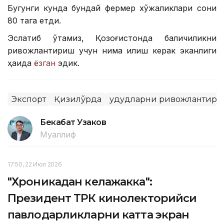
Бугунги кунда бундай фермер хўжаликлари сони
80 тага етди.
Эслатиб ўтамиз, Қозоғистонда балиқчиликни
ривожлантириш учун нима қилиш керак эканлиги
ҳақида
ёзган
эдик.
Экспорт
Қизилўрда
Ҳудудларни ривожлантир
Бекабат Узаков
Муаллиф
17:50, 22 Июл 2026
"Хроникадан келажакка":
Президент ТРК кинолекторийси
павлодарликларни катта экран