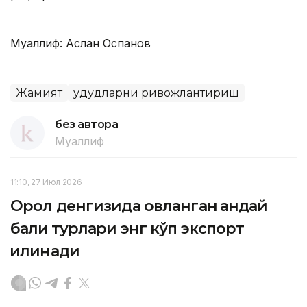
Муаллиф: Аслан Оспанов
Жамият
Ҳудудларни ривожлантириш
без автора
Муаллиф
11:10, 27 Июл 2026
Орол денгизида овланган қандай
балиқ турлари энг кўп экспорт
қилинади