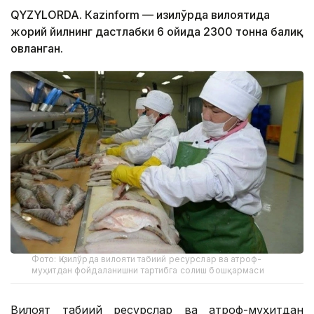
QYZYLORDA. Кazinform — Қизилўрда вилоятида
жорий йилнинг дастлабки 6 ойида 2300 тонна балиқ
овланган.
Фото: Қизилўрда вилояти табиий ресурслар ва атроф-
муҳитдан фойдаланишни тартибга солиш бошқармаси
Вилоят табиий ресурслар ва атроф-муҳитдан