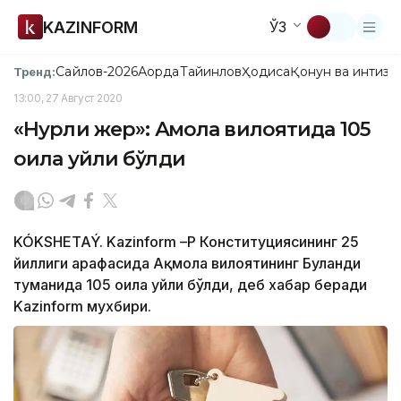
KAZINFORM
ЎЗ
Сайлов-2026
Ақорда
Тайинлов
Ҳодиса
Қонун ва интизо
Тренд:
13:00, 27 Август 2020
«Нурли жер»: Ақмола вилоятида 105
оила уйли бўлди
KÓKSHETAÝ. Kazinform –ҚР Конституциясининг 25
йиллиги арафасида Ақмола вилоятининг Буланди
туманида 105 оила уйли бўлди, деб хабар беради
Kazinform мухбири.