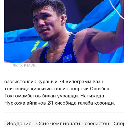
Фото: ҚР МОҚ
Қозоғистонлик курашчи 74 килограмм вазн
тоифасида қирғизистонлик спортчи Орозбек
Токтомамбетов билан учрашди. Натижада
Нурқожа Қайпанов 2:1 ҳисобида ғалаба қозонди.
Иордания
Осиё чемпионати
Қозоғистон
Спорт