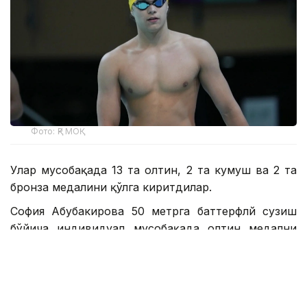
Фото: ҚР МОҚ
Улар мусобақада 13 та олтин, 2 та кумуш ва 2 та
бронза медалини қўлга киритдилар.
София Абубакирова 50 метрга баттерфлй сузиш
бўйича индивидуал мусобақада олтин медални
қўлга киритди. Шунингдек, у 50 метрга чалқанча
сузишда бронза медалини қўлга киритди. Бундан
ташқари, София 4×50 метрга эркин сузиш, 4×100
метрга эркин сузиш ва 4×50 метрга аралаш