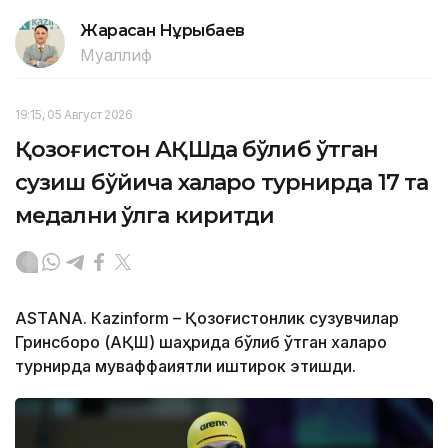
Жарасқан Нұрыбаев
Муаллиф
19:15, 05 Август 2026
Қозоғистон АҚШда бўлиб ўтган
сузиш бўйича халқаро турнирда 17 та
медални қўлга киритди
ASTANА. Кazinform – Қозоғистонлик сузувчилар
Гринсборо (АҚШ) шаҳрида бўлиб ўтган халқаро
турнирда муваффақиятли иштирок этишди.