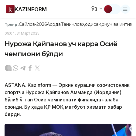
KAZINFORM
ЎЗ
Сайлов-2026
Ақорда
Тайинлов
Ҳодиса
Қонун ва интизо
Тренд:
09:04, 31 Март 2025
Нурқожа Қайпанов уч карра Осиё
чемпиони бўлди
ASTANA. Kazinform — Эркин курашчи қозоғистонлик
спортчи Нурқожа Қайпанов Амманда (Иордания)
бўлиб ўтган Осиё чемпионати финалида ғалаба
қозонди. Бу ҳақда ҚР МОҚ матбуот хизмати хабар
берди.