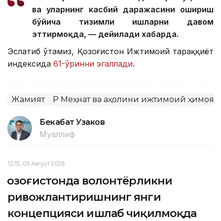
ва уларнинг касбий даражасини ошириш
бўйича тизимли ишларни давом
эттирмоқда, — дейилади хабарда.
Эслатиб ўтамиз, Қозоғистон Ижтимоий тараққиёт
индексида
61-ўринни эгаллади
.
Жамият
ҚР Меҳнат ва аҳолини ижтимоий ҳимоя
Бекабат Узаков
Муаллиф
12:15, 05 Август 2026
Қозоғистонда волонтёрликни
ривожлантиришнинг янги
концепцияси ишлаб чиқилмоқда