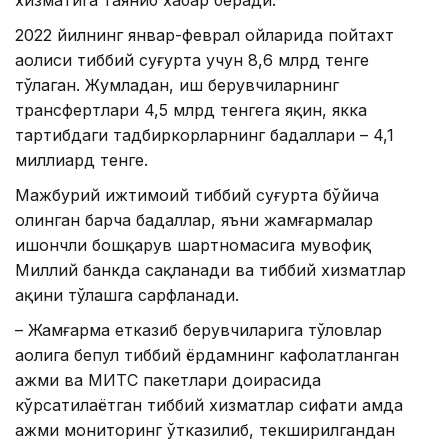
хизматига таяниб хабар беради.
2022 йилнинг январ-феврал ойларида пойтахт
аҳолиси тиббий суғурта учун 8,6 млрд тенге
тўлаган. Жумладан, иш берувчиларнинг
трансфертлари 4,5 млрд тенгега яқин, якка
тартибдаги тадбиркорларнинг бадаллари – 4,1
миллиард тенге.
Мажбурий ижтимоий тиббий суғурта бўйича
олинган барча бадаллар, яъни жамғармалар
ишончли бошқарув шартномасига мувофиқ
Миллий банкда сақланади ва тиббий хизматлар
ҳақини тўлашга сарфланади.
– Жамғарма етказиб берувчиларига тўловлар
аҳолига бепул тиббий ёрдамнинг кафолатланган
ҳажми ва МИТС пакетлари доирасида
кўрсатилаётган тиббий хизматлар сифати ҳамда
ҳажми мониторинг ўтказилиб, текширилгандан