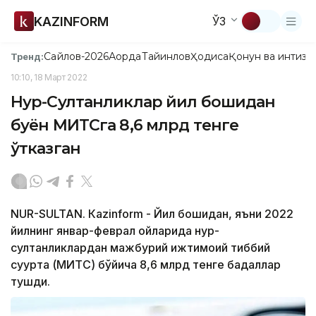
KAZINFORM
ЎЗ
Сайлов-2026
Ақорда
Тайинлов
Ҳодиса
Қонун ва интизо
Тренд:
10:10, 18 Март 2022
Нур-Султанликлар йил бошидан
буён МИТСга 8,6 млрд тенге
ўтказган
NUR-SULTAN. Кazinform - Йил бошидан, яъни 2022
йилнинг январ-феврал ойларида нур-
султанликлардан мажбурий ижтимоий тиббий
суғурта (МИТС) бўйича 8,6 млрд тенге бадаллар
тушди.