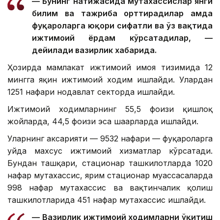
— Бунинг натижасида мутахассислар янги
билим ва тажриба орттирадилар ҳамда
фуқароларга юқори сифатли ва ўз вақтида
ижтимоий ёрдам кўрсатадилар, —
дейилади вазирлик хабарида.
Ҳозирда мамлакат ижтимоий ҳимоя тизимида 12
мингга яқин ижтимоий ходим ишлайди. Улардан
1251 нафари нодавлат секторда ишлайди.
Ижтимоий ходимларнинг 55,5 фоизи қишлоқ
жойларда, 44,5 фоизи эса шаҳарларда ишлайди.
Уларнинг аксарияти — 9532 нафари — фуқароларга
уйда махсус ижтимоий хизматлар кўрсатади.
Бундан ташқари, стационар ташкилотларда 1020
нафар мутахассис, ярим стационар муассасаларда
998 нафар мутахассис ва вақтинчалик қолиш
ташкилотларида 451 нафар мутахассис ишлайди.
— Вазирлик ижтимоий ходимларни ўқитиш