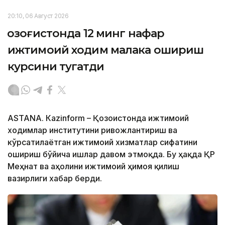
20:10, 06 Август 2026
Қозоғистонда 12 минг нафар
ижтимоий ходим малака ошириш
курсини тугатди
ASTANА. Кazinform – Қозоғистонда ижтимоий
ходимлар институтини ривожлантириш ва
кўрсатилаётган ижтимоий хизматлар сифатини
ошириш бўйича ишлар давом этмоқда. Бу ҳақда ҚР
Меҳнат ва аҳолини ижтимоий ҳимоя қилиш
вазирлиги хабар берди.