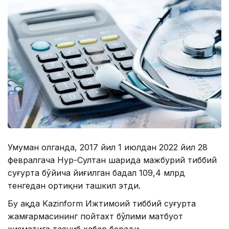
Умуман олганда, 2017 йил 1 июлдан 2022 йил 28
февралгача Нур-Султан шаҳрида мажбурий тиббий
суғурта бўйича йиғилган бадал 109,4 млрд
тенгедан ортиқни ташкил этди.
Бу ҳақда Kazinform Ижтимоий тиббий суғурта
жамғармасининг пойтахт бўлими матбуот