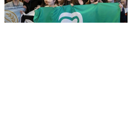
Фото: Алмати ҳокимлиги
Унинг сўзларига кўра, концепцияга киритилган
муҳим йўналишлардан бири — секторал
волонтёрликни ривожлантириш.
– Волонтёрлик 14 та йўналишда амалга
оширилади. Ҳозирда улардан 12 таси учун
методологик воситалар ишлаб чиқилган.
Ўтган йили 8 та, бу йил эса яна 4 та
йўналиш бўйича методологиялар ишлаб
чиқилган. Ушбу ҳужжатлар
волонтёрларнинг ҳар бир йўналишдаги