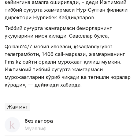
кейингина амалга оширилади, – деди Ижтимоий
тиббий суғурта жамғармаси Нур-Султан филиали
директори Нурлибек Кабдиқапаров.
Тиббий суғурта жамғармаси беморларнинг
ҳуқуқларини ҳимоя қилади. Саволлар бўлса,
Qoldau24/7 мобил иловаси, @saqtandyrybot
телеграмботи, 1406 cаll-маркази, жамғарманинг
Fms.kz сайти орқали мурожаат қилиш мумкин.
Ижтимоий тиббий суғурта жамғармаси
мурожаатларни кўриб чиқади ва тегишли чоралар
кўради», — дейилади хабарда.
Жамият
без автора
Муаллиф