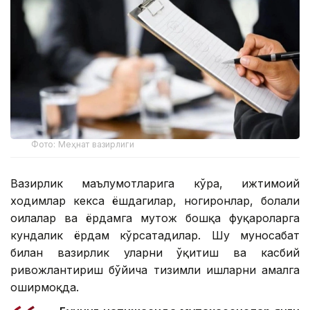
Фото: Меҳнат вазирлиги
Вазирлик маълумотларига кўра, ижтимоий
ходимлар кекса ёшдагилар, ногиронлар, болали
оилалар ва ёрдамга муҳтож бошқа фуқароларга
кундалик ёрдам кўрсатадилар. Шу муносабат
билан вазирлик уларни ўқитиш ва касбий
ривожлантириш бўйича тизимли ишларни амалга
оширмоқда.