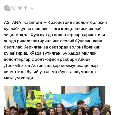
ASTANА. Кazinform – Қозоғистонда волонтёрликни
қўллаб-қувватлашнинг янги концепцияси ишлаб
чиқилмоқда. Ҳужжатда волонтёрлар ҳаракатини
янада ривожлантиришнинг асосий йўналишлари
белгилаб берилган ва секторал волонтёрликни
кучайтириш кўзда тутилган. Бу ҳақда Миллий
волонтёрлар фронт-офиси раҳбари Айбек
Досимбетов Астана шаҳар коммуникациялар
хизматида бўлиб ўтган матбуот анжуманида
маълум қилди.