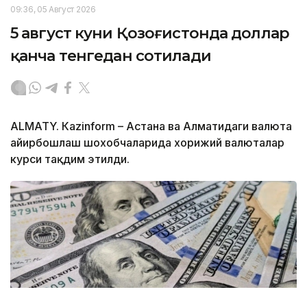
09:36, 05 Август 2026
5 август куни Қозоғистонда доллар
қанча тенгедан сотилади
ALMATY. Кazinform – Астана ва Алматидаги валюта
айирбошлаш шохобчаларида хорижий валюталар
курси тақдим этилди.