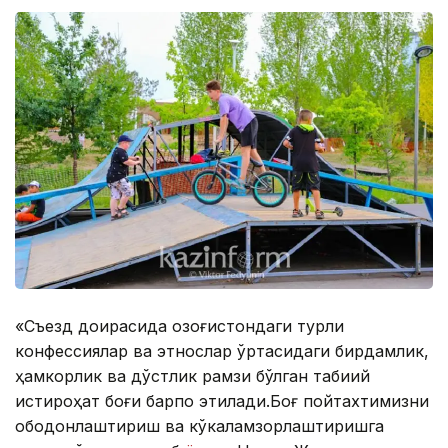
«Съезд доирасида Қозоғистондаги турли
конфессиялар ва этнослар ўртасидаги бирдамлик,
ҳамкорлик ва дўстлик рамзи бўлган табиий
истироҳат боғи барпо этилади.Боғ пойтахтимизни
ободонлаштириш ва кўкаламзорлаштиришга