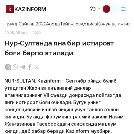
KAZINFORM
ЎЗ
Сайлов-2026
Ақорда
Тайинлов
Ҳодиса
Қонун ва интизо
Тренд:
23:05, 05 Август 2022
Нур-Султанда яна бир истироҳат
боғи барпо этилади
NUR-SULTAN. Кazinform – Сентябр ойида бўлиб
ўтадиган Жаҳон ва анъанавий динлар
етакчиларининг VII съезди доирасида пойтахтда
янги истироҳат боғи очилади. Бугун унинг
концепциясини ишлаб чиқиш учун танлов эълон
қилинди. Бу ҳақда форумнинг расмий вакили Назим
Жанғазинова Facebookдаги саҳифасида маълум
қилди, деб хабар беради Kazinform мухбири.