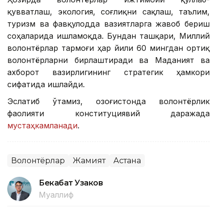
қувватлаш, экология, соғлиқни сақлаш, таълим,
туризм ва фавқулодда вазиятларга жавоб бериш
соҳаларида ишламоқда. Бундан ташқари, Миллий
волонтёрлар тармоғи ҳар йили 60 мингдан ортиқ
волонтёрларни бирлаштиради ва Маданият ва
ахборот вазирлигининг стратегик ҳамкори
сифатида ишлайди.
Эслатиб ўтамиз, Қозоғистонда волонтёрлик
фаолияти конституциявий даражада
мустаҳкамланади
.
Волонтёрлар
Жамият
Астана
Бекабат Узаков
Муаллиф