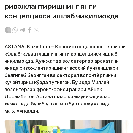
ривожлантиришнинг янги
концепцияси ишлаб чиқилмоқда
ASTANА. Кazinform – Қозоғистонда волонтёрликни
қўллаб-қувватлашнинг янги концепцияси ишлаб
чиқилмоқда. Ҳужжатда волонтёрлар ҳаракатини
янада ривожлантиришнинг асосий йўналишлари
белгилаб берилган ва секторал волонтёрликни
кучайтириш кўзда тутилган. Бу ҳақда Миллий
волонтёрлар фронт-офиси раҳбари Айбек
Досимбетов Астана шаҳар коммуникациялар
хизматида бўлиб ўтган матбуот анжуманида
маълум қилди.