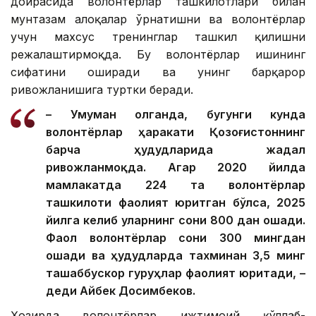
доирасида волонтёрлар ташкилотлари билан
мунтазам алоқалар ўрнатишни ва волонтёрлар
учун махсус тренинглар ташкил қилишни
режалаштирмоқда. Бу волонтёрлар ишининг
сифатини оширади ва унинг барқарор
ривожланишига туртки беради.
– Умуман олганда, бугунги кунда
волонтёрлар ҳаракати Қозоғистоннинг
барча ҳудудларида жадал
ривожланмоқда. Агар 2020 йилда
мамлакатда 224 та волонтёрлар
ташкилоти фаолият юритган бўлса, 2025
йилга келиб уларнинг сони 800 дан ошади.
Фаол волонтёрлар сони 300 мингдан
ошади ва ҳудудларда тахминан 3,5 минг
ташаббускор гуруҳлар фаолият юритади, –
деди Айбек Досимбеков.
Ҳозирда волонтёрлар ижтимоий қўллаб-