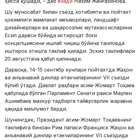
ҳисса қўшади, – деб
ёзади
Назим Жанғазинова.
Шу муносабат билан съезд котибияти ва пойтахт
ҳокимлиги мамлакат меъморлари, ландшафт
дизайнерлари ва шаҳарсозлик мутахассисларини
Есил дарёси бўйида истироҳат боғи
концепциясини ишлаб чиқиш бўйича танловда
иштирок этишга таклиф қилади. Эскиз таклифлари
20 августгача қабул қилинади.
Дарвоқе, 14-15 сентябр кунлари пойтахтда Жаҳон
ва анъанавий динлар етакчиларининг VII съезди
бўлиб ўтади. Давлат раҳбари Қасим-Жомарт Тоқаев
қабулида бўлган Парламент Сенати раиси Маулен
Ашимбаев мазкур тадбирга тайёргарлик жараёни
ҳақида маълумот берди.
Шунингдек, Президент Қасим-Жомарт Тоқаевнинг
таклифига биноан Рим папаси Франциск Жаҳон ва
анъанавий динлар етакчиларининг VII съездида