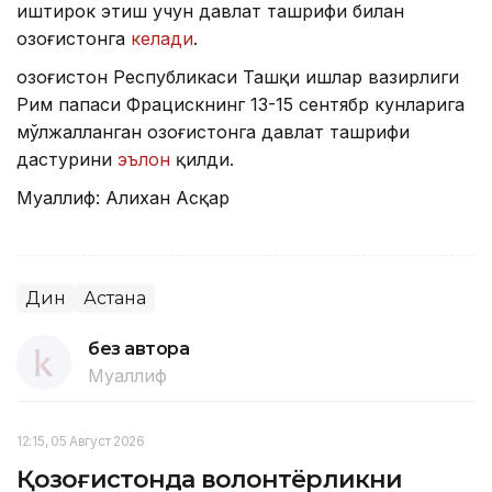
иштирок этиш учун давлат ташрифи билан
Қозоғистонга
келади
.
Қозоғистон Республикаси Ташқи ишлар вазирлиги
Рим папаси Фрацискнинг 13-15 сентябр кунларига
мўлжалланган Қозоғистонга давлат ташрифи
дастурини
эълон
қилди.
Муаллиф: Алихан Асқар
Дин
Астана
без автора
Муаллиф
12:15, 05 Август 2026
Қозоғистонда волонтёрликни