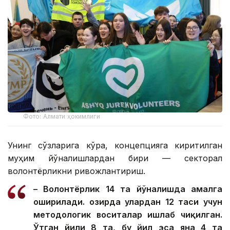
Фото: Алмати ҳокимлиги
Унинг сўзларига кўра, концепцияга киритилган
муҳим йўналишлардан бири — секторал
волонтёрликни ривожлантириш.
– Волонтёрлик 14 та йўналишда амалга
оширилади. Ҳозирда улардан 12 таси учун
методологик воситалар ишлаб чиқилган.
Ўтган йили 8 та, бу йил эса яна 4 та