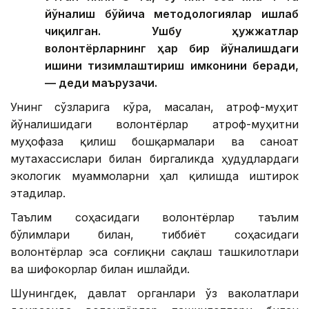
йўналиш бўйича методологиялар ишлаб
чиқилган. Ушбу ҳужжатлар
волонтёрларнинг ҳар бир йўналишдаги
ишини тизимлаштириш имконини беради,
— деди маърузачи.
Унинг сўзларига кўра, масалан, атроф-муҳит
йўналишидаги волонтёрлар атроф-муҳитни
муҳофаза қилиш бошқармалари ва саноат
мутахассислари билан биргаликда ҳудудлардаги
экологик муаммоларни ҳал қилишда иштирок
этадилар.
Таълим соҳасидаги волонтёрлар таълим
бўлимлари билан, тиббиёт соҳасидаги
волонтёрлар эса соғлиқни сақлаш ташкилотлари
ва шифокорлар билан ишлайди.
Шунингдек, давлат органлари ўз ваколатлари