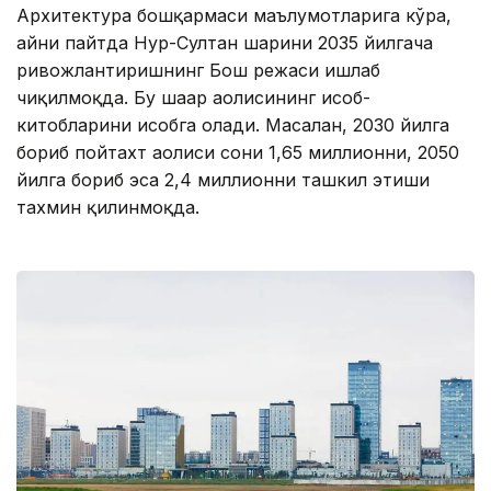
Архитектура бошқармаси маълумотларига кўра,
айни пайтда Нур-Султан шаҳрини 2035 йилгача
ривожлантиришнинг Бош режаси ишлаб
чиқилмоқда. Бу шаҳар аҳолисининг ҳисоб-
китобларини ҳисобга олади. Масалан, 2030 йилга
бориб пойтахт аҳолиси сони 1,65 миллионни, 2050
йилга бориб эса 2,4 миллионни ташкил этиши
тахмин қилинмоқда.