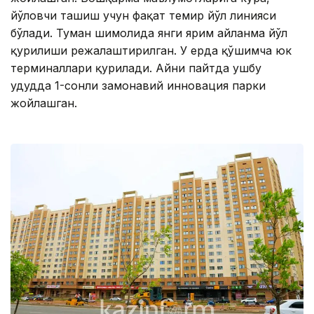
йўловчи ташиш учун фақат темир йўл линияси
бўлади. Туман шимолида янги ярим айланма йўл
қурилиши режалаштирилган. У ерда қўшимча юк
терминаллари қурилади. Айни пайтда ушбу
ҳудудда 1-сонли замонавий инновация парки
жойлашган.