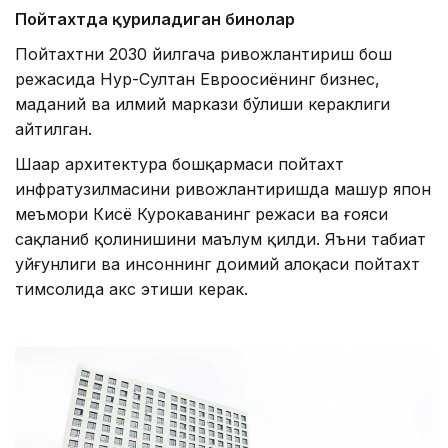
Пойтахтда қуриладиган бинолар
Пойтахтни 2030 йилгача ривожлантириш бош
режасида Нур-Султан Евроосиёнинг бизнес,
маданий ва илмий маркази бўлиши кераклиги
айтилган.
Шаҳар архитектура бошқармаси пойтахт
инфратузилмасини ривожлантиришда машҳур япон
меъмори Кисё Курокаванинг режаси ва ғояси
сақланиб қолинишини маълум қилди. Яъни табиат
уйғунлиги ва инсоннинг доимий алоқаси пойтахт
тимсолида акс этиши керак.