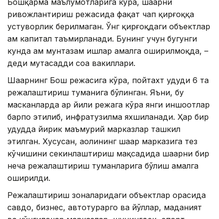
Бошқарма маълумотларига кўра, шаҳарни
ривожлантириш режасида фақат чап қирғоққа
устуворлик берилмаган. Ўнг қирғоқдаги объектлар
ҳам капитал таъмирланади. Бунинг учун бугунги
кунда ҳам мунтазам ишлар амалга оширилмоқда, –
деди мутасадди соҳа вакиллари.
Шаҳарнинг Бош режасига кўра, пойтахт ҳудуди 6 та
режалаштириш туманига бўлинган. Яъни, бу
масканларда ҳар йили режага кўра янги иншоотлар
барпо этилиб, инфратузилма яхшиланади. Ҳар бир
ҳудудда йирик маъмурий марказлар ташкил
этилган. Хусусан, аҳолининг шаҳар марказига тез
кўчишини секинлаштириш мақсадида шаҳарни бир
неча режалаштириш туманларига бўлиш амалга
оширилди.
Режалаштириш зоналаридаги объектлар орасида
савдо, бизнес, автотураргоҳ ва йўллар, маданият