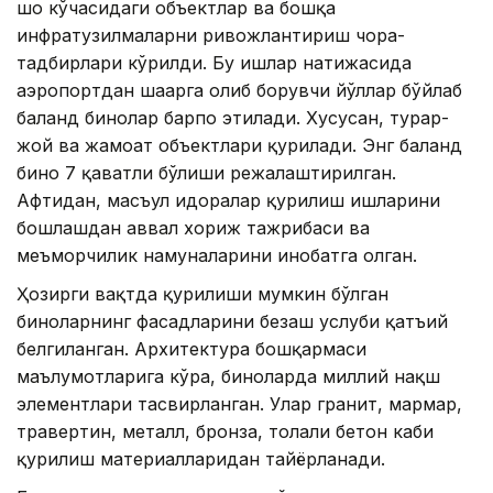
шоҳ кўчасидаги объектлар ва бошқа
инфратузилмаларни ривожлантириш чора-
тадбирлари кўрилди. Бу ишлар натижасида
аэропортдан шаҳарга олиб борувчи йўллар бўйлаб
баланд бинолар барпо этилади. Хусусан, турар-
жой ва жамоат объектлари қурилади. Энг баланд
бино 7 қаватли бўлиши режалаштирилган.
Афтидан, масъул идоралар қурилиш ишларини
бошлашдан аввал хориж тажрибаси ва
меъморчилик намуналарини инобатга олган.
Ҳозирги вақтда қурилиши мумкин бўлган
биноларнинг фасадларини безаш услуби қатъий
белгиланган. Архитектура бошқармаси
маълумотларига кўра, биноларда миллий нақш
элементлари тасвирланган. Улар гранит, мармар,
травертин, металл, бронза, толали бетон каби
қурилиш материалларидан тайёрланади.