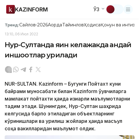
KAZINFORM
ЎЗ
Сайлов-2026
Ақорда
Тайинлов
Ҳодиса
Қонун ва интизо
Тренд:
13:10, 06 Июл 2022
Нур-Султанда яқин келажакда қандай
иншоотлар қурилади
NUR-SULTAN. Кazinform – Бугунги Пойтахт куни
байрами муносабати билан Кazinform ўқувчиларга
мамлакат пойтахти ҳақида қизиқарли маълумотларни
тақдим этади. Шунингдек, Нур-Султан шаҳрида
келгусида барпо этиладиган объектларнинг
кўринишлари ва қурилиш жойлари ҳақида масъул
соҳа вакилларидан маълумот олдик.