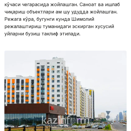
кўчаси чегарасида жойлашган. Саноат ва ишлаб
чиқариш объектлари ҳам шу ҳудудда жойлашган.
Режага кўра, бугунги кунда Шимолий
режалаштириш туманидаги эскирган хусусий
уйларни бузиш таклиф этилади.