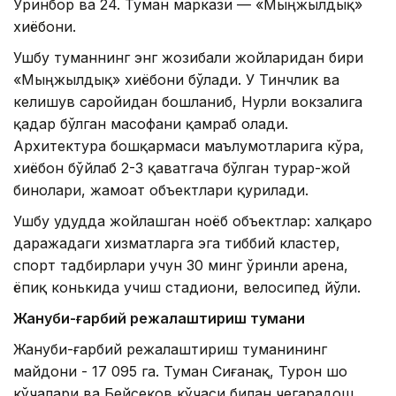
Ўринбор ва 24. Туман маркази — «Мыңжылдық»
хиёбони.
Ушбу туманнинг энг жозибали жойларидан бири
«Мыңжылдық» хиёбони бўлади. У Тинчлик ва
келишув саройидан бошланиб, Нурли вокзалига
қадар бўлган масофани қамраб олади.
Архитектура бошқармаси маълумотларига кўра,
хиёбон бўйлаб 2-3 қаватгача бўлган турар-жой
бинолари, жамоат объектлари қурилади.
Ушбу ҳудудда жойлашган ноёб объектлар: халқаро
даражадаги хизматларга эга тиббий кластер,
спорт тадбирлари учун 30 минг ўринли арена,
ёпиқ конькида учиш стадиони, велосипед йўли.
Жануби-ғарбий режалаштириш тумани
Жануби-ғарбий режалаштириш туманининг
майдони - 17 095 га. Туман Сиғанақ, Турон шоҳ
кўчалари ва Бейсеков кўчаси билан чегарадош.