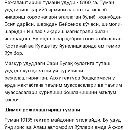
Режалаштириш тумани ҳудуди - 8160 га. Туман
ҳудудининг қарийб ярмини саноат ва ишлаб
чиқариш корхоналари эгаллаган бўлиб, жанубдан
Есил дарёси, шарқдан Бейсеков кўчаси, шимоли-
шарқдан Ишлаб чиқариш магистрали билан
чегарадош. Бу ерда шаҳар қабристони жойлашган.
Қостанай ва Кўкшетау йўналишларида ҳам темир
йўл бор.
Мазкур ҳудуддаги Сари Булақ булоғига туташ
ҳудудда кўп қаватли уй қурилиши
режалаштирилган. Архитектура бошқармаси у
ерда мактабгача таълим муассасалари ва таълим
муассасалари қурилиши бошланишини маълум
қилди.
Шимол режалаштириш тумани
Туман 10135 гектар майдонни эгаллайди. Бу ҳудуд
Ўндирис ва Алаш автомобил йўллари ҳамда Ақжол