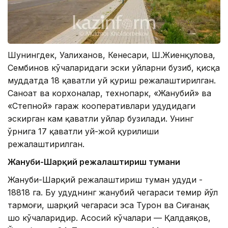
Шунингдек, Уалиханов, Кенесари, Ш.Жиенқулова,
Сембинов кўчаларидаги эски уйларни бузиб, қисқа
муддатда 18 қаватли уй қуриш режалаштирилган.
Саноат ва корхоналар, технопарк, «Жанубий» ва
«Степной» гараж кооперативлари ҳудудидаги
эскирган кам қаватли уйлар бузилади. Унинг
ўрнига 17 қаватли уй-жой қурилиши
режалаштирилган.
Жануби-Шарқий режалаштириш тумани
Жануби-Шарқий режалаштириш туман ҳудуди -
18818 га. Бу ҳудуднинг жанубий чегараси темир йўл
тармоғи, шарқий чегараси эса Турон ва Сиғанақ
шоҳ кўчаларидир. Асосий кўчалари — Қалдаяқов,