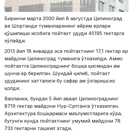
Биринчи марта 2000 йил 8 августда Целиноград
ва Шортанди туманларининг айрим ерлари
қўшилиши ҳисобига пойтахт ҳудуди 45195 гектарга
кўпайди.
2013 йил 18 январда эса пойтахтнинг 17,1 гектар ер
майдони Целиноград туманига ўтказилди. Аммо
пойтахтга Целинограднинг бошқа қисмидан ҳам
шунча ер берилган. Шундай қилиб, пойтахт
ҳудудининг катталиги бу сафар ҳам ўзгаришсиз
қолди.
Ваҳоланки, бундан 5 йил аввал Целинограднинг
8719 гектар майдони Нур-Cултанга ўтказилган.
Архитектура бошқармаси маълумотларига кўра,
бугунги кунда пойтахтнинг умумий майдони 78
733 гектарни ташкил этади.