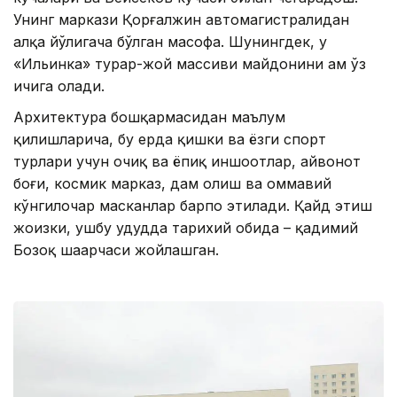
Унинг маркази Қорғалжин автомагистралидан
ҳалқа йўлигача бўлган масофа. Шунингдек, у
«Ильинка» турар-жой массиви майдонини ҳам ўз
ичига олади.
Архитектура бошқармасидан маълум
қилишларича, бу ерда қишки ва ёзги спорт
турлари учун очиқ ва ёпиқ иншоотлар, ҳайвонот
боғи, космик марказ, дам олиш ва оммавий
кўнгилочар масканлар барпо этилади. Қайд этиш
жоизки, ушбу ҳудудда тарихий обида – қадимий
Бозоқ шаҳарчаси жойлашган.