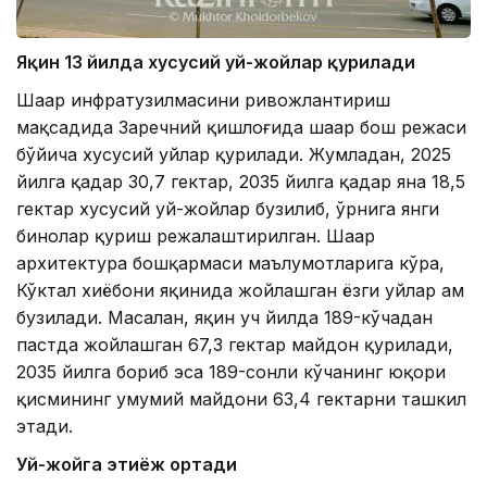
Яқин 13 йилда хусусий уй-жойлар қурилади
Шаҳар инфратузилмасини ривожлантириш
мақсадида Заречний қишлоғида шаҳар бош режаси
бўйича хусусий уйлар қурилади. Жумладан, 2025
йилга қадар 30,7 гектар, 2035 йилга қадар яна 18,5
гектар хусусий уй-жойлар бузилиб, ўрнига янги
бинолар қуриш режалаштирилган. Шаҳар
архитектура бошқармаси маълумотларига кўра,
Кўктал хиёбони яқинида жойлашган ёзги уйлар ҳам
бузилади. Масалан, яқин уч йилда 189-кўчадан
пастда жойлашган 67,3 гектар майдон қурилади,
2035 йилга бориб эса 189-сонли кўчанинг юқори
қисмининг умумий майдони 63,4 гектарни ташкил
этади.
Уй-жойга эҳтиёж ортади