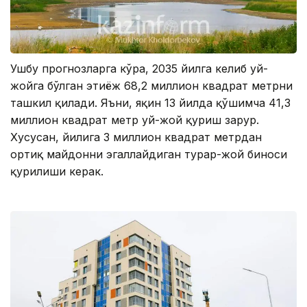
Ушбу прогнозларга кўра, 2035 йилга келиб уй-
жойга бўлган эҳтиёж 68,2 миллион квадрат метрни
ташкил қилади. Яъни, яқин 13 йилда қўшимча 41,3
миллион квадрат метр уй-жой қуриш зарур.
Хусусан, йилига 3 миллион квадрат метрдан
ортиқ майдонни эгаллайдиган турар-жой биноси
қурилиши керак.