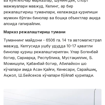
ва кўнгилочар марказлар, шунингдек, спорт
мажмуалари мавжуд. Келинг, ҳар бир
режалаштириш туманлари, келажакда қурилиши
мумкин бўлган бинолар ва бошқа объектлар ҳақида
алоҳида гапирайлик.
Марказ режалаштириш тумани
Туманнинг майдони - 6506 га. 14 та автомагистрал
мавжуд. Келгусида ушбу ҳудудда 10-17 қаватли
бинолар қуриш режалаштирилган. Улар Богенбай
ботир, Сариарқа, Республика, Мустақиллик, Б.
Момишули, Қабанбай ботир, Абилайхон шоҳ
кўчалари ҳамда Асан Қайғи, Кенесари, Сарайшиқ,
Ақжол, Ш.Бейсеков кўчалари бўйлаб қурилади.