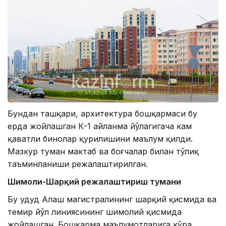
Бундан ташқари, архитектура бошқармаси бу
ерда жойлашган К-1 айланма йўлагигача кам
қаватли бинолар қурилишини маълум қилди.
Мазкур туман мактаб ва боғчалар билан тўлиқ
таъминланиши режалаштирилган.
Шимоли-Шарқий режалаштириш тумани
Бу ҳудуд Алаш магистралининг шарқий қисмида ва
темир йўл линиясининг шимолий қисмида
жойлашган. Бошқарма маълумотларига кўра,