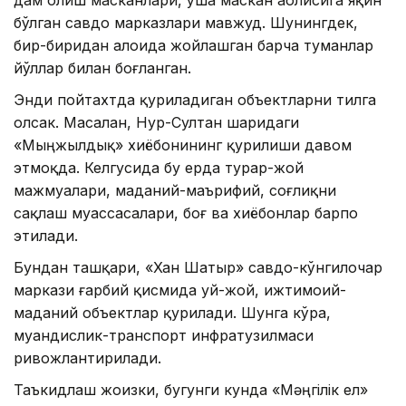
дам олиш масканлари, ўша маскан аҳолисига яқин
бўлган савдо марказлари мавжуд. Шунингдек,
бир-биридан алоҳида жойлашган барча туманлар
йўллар билан боғланган.
Энди пойтахтда қуриладиган объектларни тилга
олсак. Масалан, Нур-Султан шаҳридаги
«Мыңжылдық» хиёбонининг қурилиши давом
этмоқда. Келгусида бу ерда турар-жой
мажмуалари, маданий-маърифий, соғлиқни
сақлаш муассасалари, боғ ва хиёбонлар барпо
этилади.
Бундан ташқари, «Хан Шатыр» савдо-кўнгилочар
маркази ғарбий қисмида уй-жой, ижтимоий-
маданий объектлар қурилади. Шунга кўра,
муҳандислик-транспорт инфратузилмаси
ривожлантирилади.
Таъкидлаш жоизки, бугунги кунда «Мәңгілік ел»