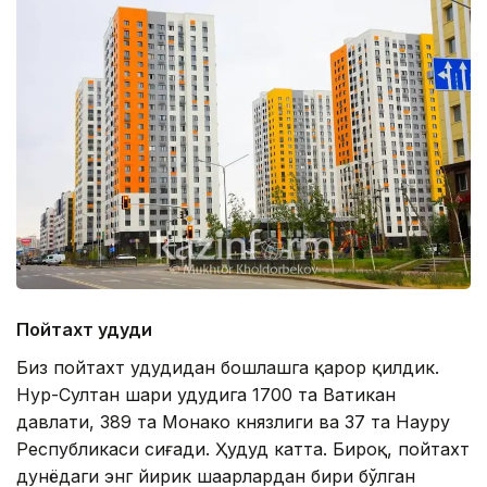
Пойтахт ҳудуди
Биз пойтахт ҳудудидан бошлашга қарор қилдик.
Нур-Султан шаҳри ҳудудига 1700 та Ватикан
давлати, 389 та Монако князлиги ва 37 та Науру
Республикаси сиғади. Ҳудуд катта. Бироқ, пойтахт
дунёдаги энг йирик шаҳарлардан бири бўлган