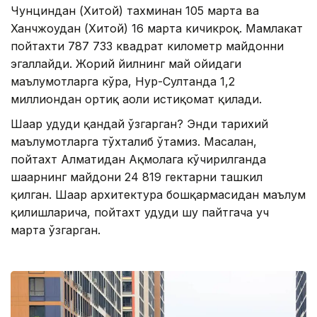
Чунциндан (Хитой) тахминан 105 марта ва
Ханчжоудан (Хитой) 16 марта кичикроқ. Мамлакат
пойтахти 787 733 квадрат километр майдонни
эгаллайди. Жорий йилнинг май ойидаги
маълумотларга кўра, Нур-Султанда 1,2
миллиондан ортиқ аҳоли истиқомат қилади.
Шаҳар ҳудуди қандай ўзгарган? Энди тарихий
маълумотларга тўхталиб ўтамиз. Масалан,
пойтахт Алматидан Ақмолага кўчирилганда
шаҳарнинг майдони 24 819 гектарни ташкил
қилган. Шаҳар архитектура бошқармасидан маълум
қилишларича, пойтахт ҳудуди шу пайтгача уч
марта ўзгарган.