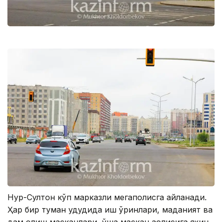
Нур-Султон кўп марказли мегаполисга айланади.
Ҳар бир туман ҳудудида иш ўринлари, маданият ва