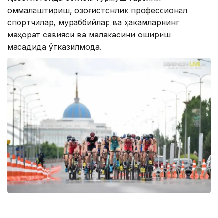
оммалаштириш, қозоғистонлик профессионал
спортчилар, мураббийлар ва ҳакамларнинг
маҳорат савияси ва малакасини ошириш
мақсадида ўтказилмоқда.