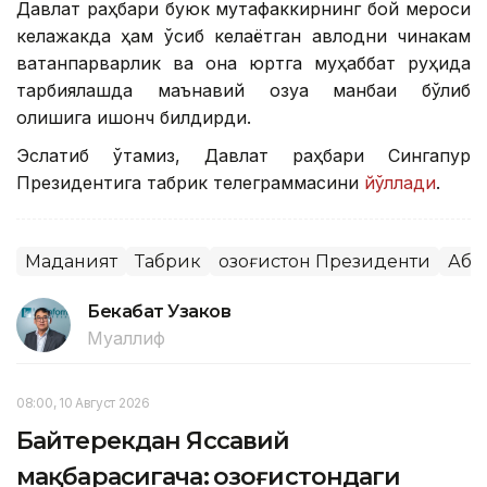
Давлат раҳбари буюк мутафаккирнинг бой мероси
келажакда ҳам ўсиб келаётган авлодни чинакам
ватанпарварлик ва она юртга муҳаббат руҳида
тарбиялашда маънавий озуқа манбаи бўлиб
қолишига ишонч билдирди.
Эслатиб ўтамиз, Давлат раҳбари Сингапур
Президентига табрик телеграммасини
йўллади
.
Маданият
Табрик
Қозоғистон Президенти
Аба
Бекабат Узаков
Муаллиф
08:00, 10 Август 2026
Байтерекдан Яссавий
мақбарасигача: Қозоғистондаги