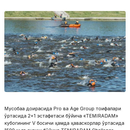
Мусобақа доирасида Pro ва Age Group тоифалари
ўртасида 2+1 эстафетаси бўйича «TEMIRADAM»
кубогининг V босқичи ҳамда ҳаваскорлар ўртасида