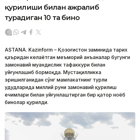
қурилиши билан ажралиб
турадиган 10 та бино
ASTANA. Kazinform – Қозоғистон заминида тарих
қаъридан келаётган меъморий анъаналар бугунги
замонавий муҳандислик тафаккури билан
уйғунлашиб бормоқда. Мустақилликка
эришилганидан сўнг мамлакатнинг турли
ҳудудларида миллий руҳни замонавий қурилиш
ечимлари билан уйғунлаштирган бир қатор ноёб
бинолар қурилди.