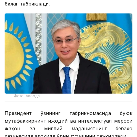
билан табриклади.
Фото: Ақорда
Президент ўзининг табрикномасида буюк
мутафаккирнинг ижодий ва интеллектуал мероси
жаҳон ва миллий маданиятнинг бебаҳо
хазинасида алоҳида ўрин тутишини таъкидлади.