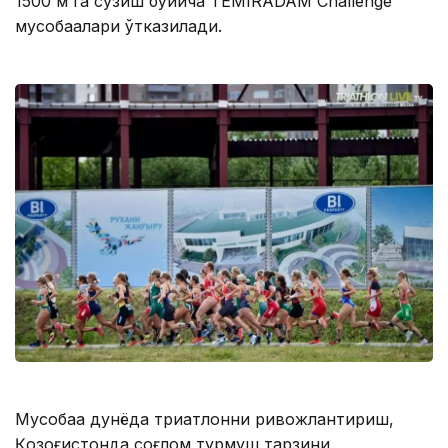
1500 м га сузиш бўйича TEMIRADAM Challenge
мусобақалари ўтказилади.
Мусобақа дунёда триатлонни ривожлантириш,
Қозоғистонда соғлом турмуш тарзини