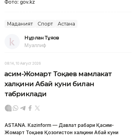
Фото: gov.kz
Маданият
Спорт
Астана
Нұрлан Тұяқов
Муаллиф
08:14, 10 Август 2026
Қасим-Жомарт Тоқаев мамлакат
халқини Абай куни билан
табриклади
ASTANА. Кazinform — Давлат раҳбари Қасим-
Жомарт Тоқаев Қозоғистон халқини Абай куни