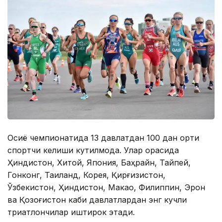
Осиё чемпионатида 13 давлатдан 100 дан ортиқ
спортчи келиши кутилмоқда. Улар орасида
Ҳиндистон, Хитой, Япония, Баҳрайн, Тайпей,
Гонконг, Таиланд, Корея, Қирғизистон,
Ўзбекистон, Ҳиндистон, Макао, Филиппин, Эрон
ва Қозоғистон каби давлатлардан энг кучли
триатлончилар иштирок этади.