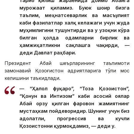
тарғиб қилиш жараёнида доимо Абайга
мурожаат қиламиз. Буюк шоир бизга
таълим, меҳнатсеварлик ва масъулият
каби фазилатлар халқ келажаги учун жуда
муҳимлигини тушунтирди ва у узоқни кўра
билган ҳолда одамларни бирлик ва
ҳамжиҳатликни сақлашга чақирди, —
деди Давлат раҳбари.
Президент Абай шеърларининг таълимоти
замонавий Қозоғистон қадриятларига тўлиқ мос
келишини таъкидлади.
— “Ҳалол фуқаро”, “Тоза Қозоғистон”,
“Қонун ва Интизом” каби асосий ғоялар
Абай орзу қилган фаровон жамиятнинг
мустаҳкам пойдеворидир. Шунинг учун биз
адолатли, прогрессив ва кучли
Қозоғистонни қурмоқдамиз, — деди у.