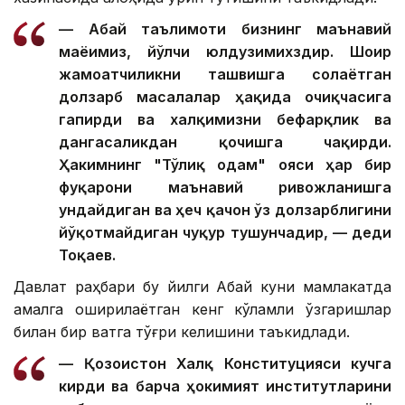
— Абай таълимоти бизнинг маънавий
маёғимиз, йўлчи юлдузимихздир. Шоир
жамоатчиликни ташвишга солаётган
долзарб масалалар ҳақида очиқчасига
гапирди ва халқимизни бефарқлик ва
дангасаликдан қочишга чақирди.
Ҳакимнинг "Тўлиқ одам" ғояси ҳар бир
фуқарони маънавий ривожланишга
ундайдиган ва ҳеч қачон ўз долзарблигини
йўқотмайдиган чуқур тушунчадир, — деди
Тоқаев.
Давлат раҳбари бу йилги Абай куни мамлакатда
амалга оширилаётган кенг кўламли ўзгаришлар
билан бир вақтга тўғри келишини таъкидлади.
— Қозоғистон Халқ Конституцияси кучга
кирди ва барча ҳокимият институтларини