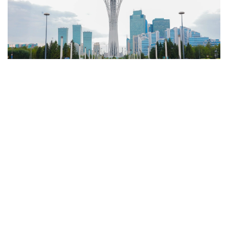
Фото: Солтан Жексенбеков / Kazinform
Бу иншоотлар шунчаки меъморий санъат асари
эмас, балки шаҳарларнинг тарихий, маданий ва
иқтисодий тараққиёт йўлини акс эттирувчи ўзига хос
тимсоллардир. Бундай биноларнинг аксарияти
Астанада жамланган бўлса-да, Алмати,
Туркистон, Тараз ва Манғистау ҳудудларида ҳам
ўзига хос меъморий қиёфаси билан ажралиб
турадиган иншоотлар талайгина. Kazinform