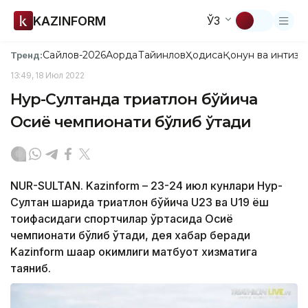
KAZINFORM
ЎЗ
Сайлов-2026
Ақорда
Тайинлов
Ҳодиса
Қонун ва интизо
Тренд:
13:49, 18 Июл 2022
Нур-Султанда триатлон бўйича
Осиё чемпионати бўлиб ўтади
NUR-SULTAN. Kazinform – 23-24 июл кунлари Нур-
Султан шаҳрида триатлон бўйича U23 ва U19 ёш
тоифасидаги спортчилар ўртасида Осиё
чемпионати бўлиб ўтади, дея хабар беради
Kazinform шаҳар ҳокимлиги матбуот хизматига
таяниб.