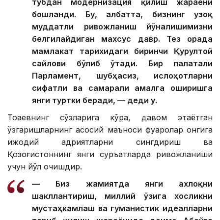
тубдан модернизация қилиш жараёни
бошланди. Бу, албатта, бизнинг узоқ
муддатли ривожланиш йўналишимизни
белгилайдиган махсус давр. Тез орада
мамлакат тарихидаги биринчи Қурултой
сайлови бўлиб ўтади. Бир палатали
Парламент, шубҳасиз, ислоҳотларни
сифатли ва самарали амалга оширишга
янги туртки беради, — деди у.
Тоқаевнинг сўзларига кўра, давом этаётган
ўзгаришларнинг асосий маъноси фуқаролар онгига
ижодий қадриятларни сингдириш ва
Қозоғистоннинг янги суръатларда ривожланиши
учун йўл очишдир.
— Биз жамиятда янги ахлоқни
шакллантириш, миллий ўзига хосликни
мустаҳкамлаш ва гуманистик идеалларни