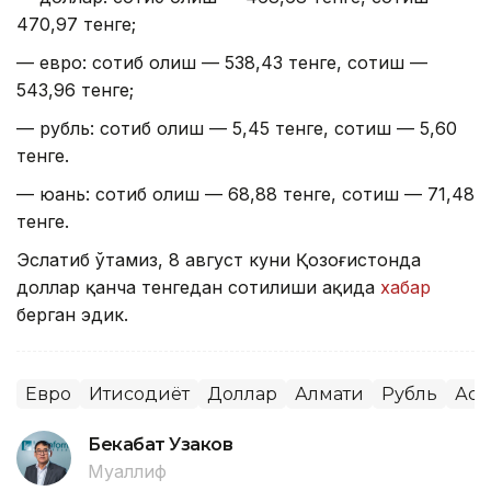
470,97 тенге;
— евро: сотиб олиш — 538,43 тенге, сотиш —
543,96 тенге;
— рубль: сотиб олиш — 5,45 тенге, сотиш — 5,60
тенге.
— юань: сотиб олиш — 68,88 тенге, сотиш — 71,48
тенге.
Эслатиб ўтамиз, 8 август куни Қозоғистонда
доллар қанча тенгедан сотилиши ҳақида
хабар
берган эдик.
Евро
Иқтисодиёт
Доллар
Алмати
Рубль
Аст
Бекабат Узаков
Муаллиф