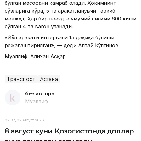
бўлган масофани қамраб олади. Ҳокимнинг
сўзларига кўра, 5 та ҳаракатланувчи таркиб
мавжуд. Ҳар бир поездга умумий сиғими 600 киши
бўлган 4 та вагон уланади.
«Йўл ҳаракати интервали 15 дақиқа бўлиши
режалаштирилган», — деди Алтай Кўлгинов.
Муаллиф: Алихан Асқар
Транспорт
Астана
без автора
Муаллиф
09:37, 09 Август 2026
8 август куни Қозоғистонда доллар