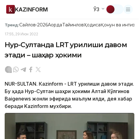
KAZINFORM
ЎЗ
Сайлов-2026
Ақорда
Тайинлов
Ҳодиса
Қонун ва интизо
Тренд:
17:55, 29 Июн 2022
Нур-Султанда LRТ қурилиши давом
этади – шаҳар ҳокими
NUR-SULTAN. Кazinform - LRТ қурилиши давом этади.
Бу ҳақда Нур-Султан шаҳри ҳокими Алтай Кўлгинов
Baigenews жонли эфирида маълум қилди, дея хабар
беради Kazinform мухбири.