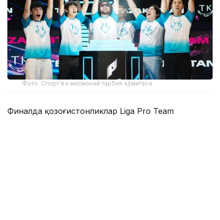
Фото: Спорт ва жисмоний тарбия қўмитаси
Финалда қозоғистонликлар Liga Pro Team
жамоасини 2:1 ҳисобида қийин кечган ўйинда
мағлуб этиб, мусобақанинг олтин медалини қўлга
киритишди.