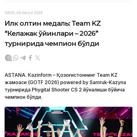
08:05, 09 Август 2026
Илк олтин медаль: Team KZ
“Келажак ўйинлари – 2026”
турнирида чемпион бўлди
ASTANА. Кazinform – Қозоғистоннинг Team KZ
жамоаси (GOTF 2026) powered by Samruk-Kazyna
турнирида Phygital Shooter CS 2 йўналиши бўйича
чемпион бўлди.