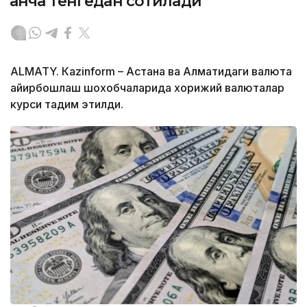
қанча тенгедан сотилади
ALMATY. Кazinform – Астана ва Алматидаги валюта
айирбошлаш шохобчаларида хорижий валюталар
курси тақдим этилди.