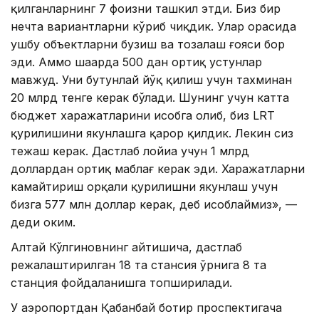
қилганларнинг 7 фоизни ташкил этди. Биз бир
нечта вариантларни кўриб чиқдик. Улар орасида
ушбу объектларни бузиш ва тозалаш ғояси бор
эди. Аммо шаҳарда 500 дан ортиқ устунлар
мавжуд. Уни бутунлай йўқ қилиш учун тахминан
20 млрд тенге керак бўлади. Шунинг учун катта
бюджет харажатларини ҳисобга олиб, биз LRТ
қурилишини якунлашга қарор қилдик. Лекин сиз
тежаш керак. Дастлаб лойиҳа учун 1 млрд
доллардан ортиқ маблағ керак эди. Харажатларни
камайтириш орқали қурилишни якунлаш учун
бизга 577 млн доллар керак, деб ҳисоблаймиз», —
деди ҳоким.
Алтай Кўлгиновнинг айтишича, дастлаб
режалаштирилган 18 та стансия ўрнига 8 та
станция фойдаланишга топширилади.
У аэропортдан Қабанбай ботир проспектигача