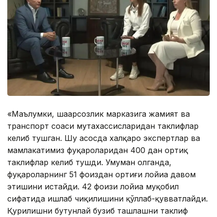
«Маълумки, шаҳарсозлик марказига жамият ва
транспорт соҳаси мутахассисларидан таклифлар
келиб тушган. Шу асосда халқаро экспертлар ва
мамлакатимиз фуқароларидан 400 дан ортиқ
таклифлар келиб тушди. Умуман олганда,
фуқароларнинг 51 фоиздан ортиғи лойиҳа давом
этишини истайди. 42 фоизи лойиҳа муқобил
сифатида ишлаб чиқилишини қўллаб-қувватлайди.
Қурилишни бутунлай бузиб ташлашни таклиф