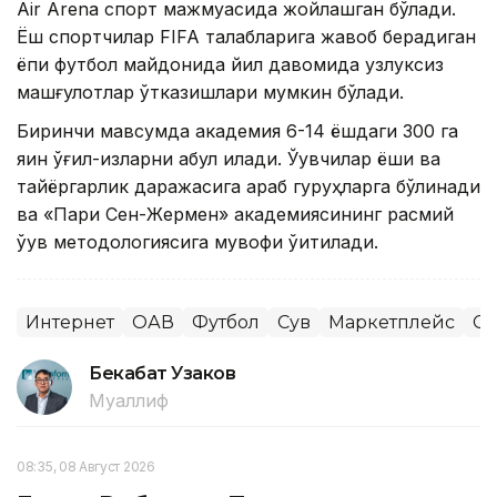
Air Arena спорт мажмуасида жойлашган бўлади.
Ёш спортчилар FIFA талабларига жавоб берадиган
ёпиқ футбол майдонида йил давомида узлуксиз
машғулотлар ўтказишлари мумкин бўлади.
Биринчи мавсумда академия 6-14 ёшдаги 300 га
яқин ўғил-қизларни қабул қилади. Ўқувчилар ёши ва
тайёргарлик даражасига қараб гуруҳларга бўлинади
ва «Пари Сен-Жермен» академиясининг расмий
ўқув методологиясига мувофиқ ўқитилади.
Интернет
ОАВ
Футбол
Сув
Маркетплейс
Сп
Бекабат Узаков
Муаллиф
08:35, 08 Август 2026