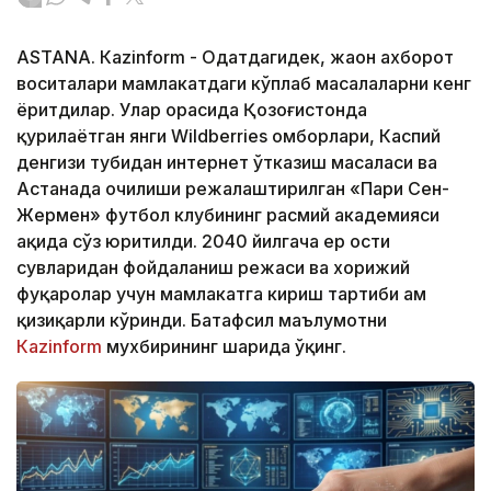
ASTANА. Кazinform - Одатдагидек, жаҳон ахборот
воситалари мамлакатдаги кўплаб масалаларни кенг
ёритдилар. Улар орасида Қозоғистонда
қурилаётган янги Wildberries омборлари, Каспий
денгизи тубидан интернет ўтказиш масаласи ва
Астанада очилиши режалаштирилган «Пари Сен-
Жермен» футбол клубининг расмий академияси
ҳақида сўз юритилди. 2040 йилгача ер ости
сувларидан фойдаланиш режаси ва хорижий
фуқаролар учун мамлакатга кириш тартиби ҳам
қизиқарли кўринди. Батафсил маълумотни
Кazinform
мухбирининг шарҳида ўқинг.