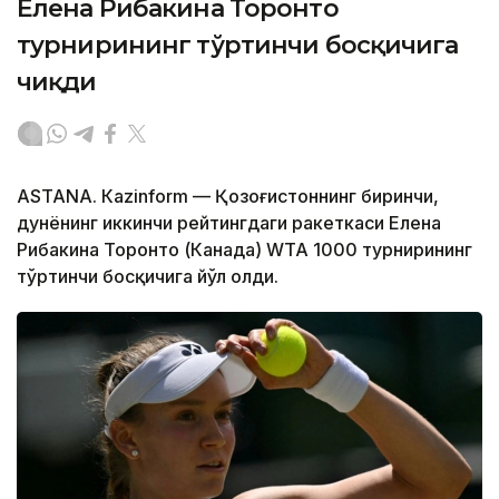
Елена Рибакина Торонто
турнирининг тўртинчи босқичига
чиқди
ASTANА. Кazinform — Қозоғистоннинг биринчи,
дунёнинг иккинчи рейтингдаги ракеткаси Елена
Рибакина Торонто (Канада) WТА 1000 турнирининг
тўртинчи босқичига йўл олди.