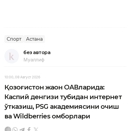
Спорт
Астана
без автора
Муаллиф
10:00, 08 Август 2026
Қозоғистон жаҳон ОАВларида:
Каспий денгизи тубидан интернет
ўтказиш, PSG академиясини очиш
ва Wildberries омборлари