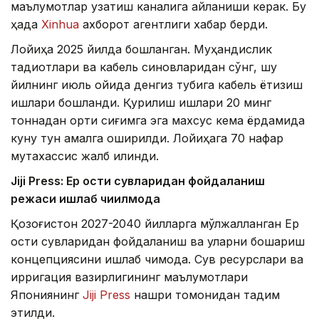
маълумотлар узатиш каналига айланиши керак. Бу
ҳақда
Xinhua
ахборот агентлиги хабар берди.
Лойиҳа 2025 йилда бошланган. Муҳандислик
тадқиқотлари ва кабель синовларидан сўнг, шу
йилнинг июль ойида денгиз тубига кабель ётқизиш
ишлари бошланди. Қурилиш ишлари 20 минг
тоннадан ортиқ сиғимга эга махсус кема ёрдамида
куну тун амалга оширилди. Лойиҳага 70 нафар
мутахассис жалб қилинди.
Jiji Press: Ер ости сувларидан фойдаланиш
режаси ишлаб чиқилмоқда
Қозоғистон 2027-2040 йилларга мўлжалланган Ер
ости сувларидан фойдаланиш ва уларни бошқариш
концепциясини ишлаб чиқмоқда. Сув ресурслари ва
ирригация вазирлигининг маълумотлари
Япониянинг
Jiji Press
нашри томонидан тақдим
этилди.