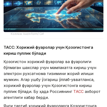
Коллаж: kazinform/ СИ
ТАСС: Хорижий фуқаролар учун Қозоғистонга
кириш пуллик бўлади
Қозоғистон хорижий фуқаролар ва фуқаролиги
бўлмаган шахслар учун мамлакатга кириш учун
электрон рухсатнома тизимини жорий қилиши
мумкин. Агар ушбу ўзгариш қўллаб-қувватланса,
хорижий фуқаролар учун Қозоғистонга кириш
пуллик бўлади. Бу ҳақда Россиянинг
ТАСС
ахборот
агентлиги хабар берди.
Янги тартиб хорижий фуқароларга Қозоғистонга