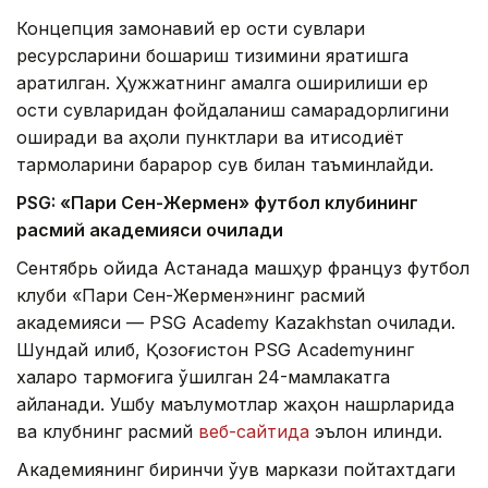
Концепция замонавий ер ости сувлари
ресурсларини бошқариш тизимини яратишга
қаратилган. Ҳужжатнинг амалга оширилиши ер
ости сувларидан фойдаланиш самарадорлигини
оширади ва аҳоли пунктлари ва иқтисодиёт
тармоқларини барқарор сув билан таъминлайди.
PSG: «Пари Сен-Жермен» футбол клубининг
расмий академияси очилади
Сентябрь ойида Астанада машҳур француз футбол
клуби «Пари Сен-Жермен»нинг расмий
академияси — PSG Academy Kazakhstan очилади.
Шундай қилиб, Қозоғистон PSG Academyнинг
халқаро тармоғига қўшилган 24-мамлакатга
айланади. Ушбу маълумотлар жаҳон нашрларида
ва клубнинг расмий
веб-сайтида
эълон қилинди.
Академиянинг биринчи ўқув маркази пойтахтдаги