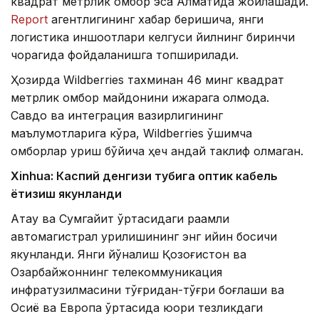
квадрат метрлик омбор эса Алматида жойлашади.
Report
агентлигининг хабар беришича, янги
логистика иншоотлари келгуси йилнинг биринчи
чорагида фойдаланишга топширилади.
Ҳозирда Wildberries тахминан 46 минг квадрат
метрлик омбор майдонини ижарага олмоқда.
Савдо ва интеграция вазирлигининг
маълумотларига кўра, Wildberries қўшимча
омборлар қуриш бўйича ҳеч қандай таклиф олмаган.
Xinhuа: Каспий денгизи тубига оптик кабель
ётқизиш якунланди
Ақтау ва Сумгайит ўртасидаги рақамли
автомагистрал қурилишининг энг қийин босқичи
якунланди. Янги йўналиш Қозоғистон ва
Озарбайжоннинг телекоммуникация
инфратузилмасини тўғридан-тўғри боғлаши ва
Осиё ва Европа ўртасида юқори тезликдаги