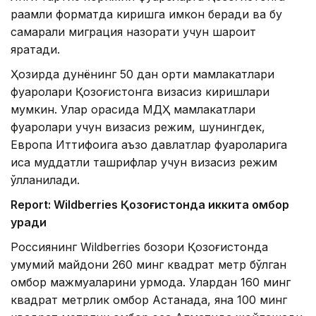
рақамли форматда киришга имкон беради ва бу
самарали миграция назорати учун шароит
яратади.
Ҳозирда дунёнинг 50 дан ортиқ мамлакатлари
фуқаролари Қозоғистонга визасиз киришлари
мумкин. Улар орасида МДҲ мамлакатлари
фуқаролари учун визасиз режим, шунингдек,
Европа Иттифоқига аъзо давлатлар фуқароларига
қисқа муддатли ташрифлар учун визасиз режим
қўлланилади.
Report: Wildberries Қозоғистонда иккита омбор
қуради
Россиянинг Wildberries бозори Қозоғистонда
умумий майдони 260 минг квадрат метр бўлган
омбор мажмуаларини қурмоқда. Улардан 160 минг
квадрат метрлик омбор Астанада, яна 100 минг