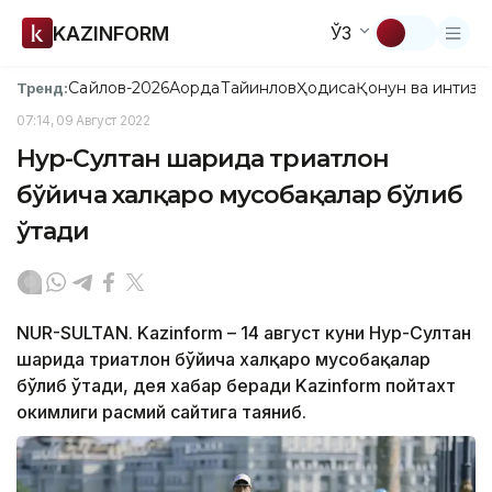
KAZINFORM
ЎЗ
Сайлов-2026
Ақорда
Тайинлов
Ҳодиса
Қонун ва интизо
Тренд:
07:14, 09 Август 2022
Нур-Султан шаҳрида триатлон
бўйича халқаро мусобақалар бўлиб
ўтади
NUR-SULTAN. Kazinform – 14 август куни Нур-Султан
шаҳрида триатлон бўйича халқаро мусобақалар
бўлиб ўтади, дея хабар беради Kazinform пойтахт
ҳокимлиги расмий сайтига таяниб.