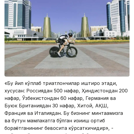
«Бу йил кўплаб триатлончилар иштироқ этади,
хусусан: Россиядан 500 нафар, Ҳиндистондан 200
нафар, Ўзбекистондан 60 нафар, Германия ва
Буюк Британиядан 30 нафар, Хитой, АҚШ,
Франция ва Италиядан. Бу бизнинг минтақамизга
ва бутун мамлакатга бўлган қизиқиш ортиб
бораётганининг бевосита кўрсаткичидир», -