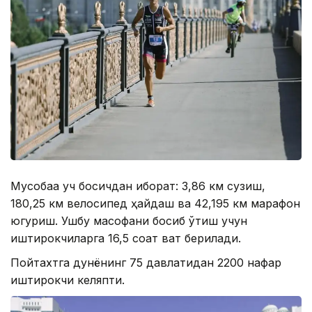
Мусобақа уч босқичдан иборат: 3,86 км сузиш,
180,25 км велосипед ҳайдаш ва 42,195 км марафон
югуриш. Ушбу масофани босиб ўтиш учун
иштирокчиларга 16,5 соат вақт берилади.
Пойтахтга дунёнинг 75 давлатидан 2200 нафар
иштирокчи келяпти.