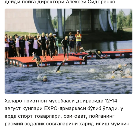
дейди пойга директори Алексей Сидоренко.
Халқаро триатлон мусобақаси доирасида 12-14
август кунлари EXPO-ярмаркаси бўлиб ўтади, у
ерда спорт товарлари, озиқ-овқат, пойганинг
расмий эсдалик совғаларини харид қилиш мумкин.