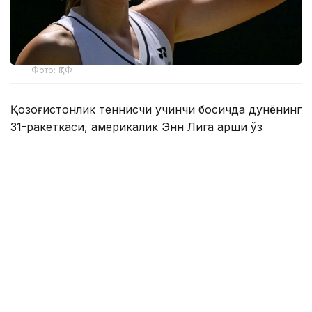
Фото: ҚТФ
Қозоғистонлик теннисчи учинчи босқичда дунёнинг
31-ракеткаси, америкалик Энн Лига қарши ўз
маҳоратини намойиш этди.
Бу икки спортчи ўртасидаги биринчи учрашув
эди.
Биринчи сетда Елена дарҳол 2:0, 4:1 ҳисобида
олдинга чиқиб олди. Кейин америкалик теннисчи
ҳисобни қисқартирди, аммо Рибакина ўз мақсадига
эришди — 6:2.
Иккинчи сетда ҳисоб 4:3 бўлганида Ли брейк
қилишга муваффақ бўлди — 5:3. Бироқ, Елена кетма-