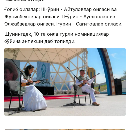
Ғолиб оилалар: III-ўрин - Айтқуловлар оиласи ва
Жунисбековлар оиласи. II-ўрин - Ауеловлар ва
Олжабаевлар оиласи. I-ўрин - Сағитовлар оиласи.
Шунингдек, 10 та оила турли номинациялар
бўйича энг яхши деб топилди.