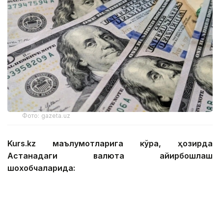
Фото: gazeta.uz
Kurs.kz маълумотларига кўра, ҳозирда
Астанадаги валюта айирбошлаш
шохобчаларида:
— доллар: сотиб олиш — 467,12 тенге, сотиш —
474,01 тенге;
— евро: сотиб олиш — 535,92 тенге, сотиш —