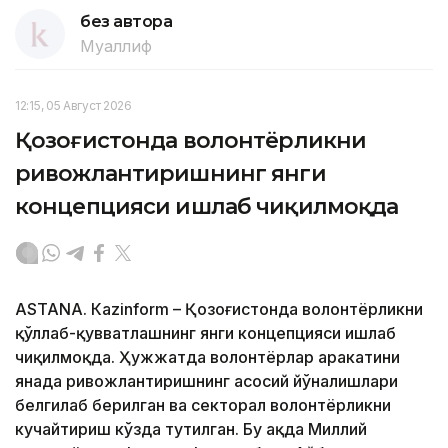
без автора
Муаллиф
12:15, 05 Август 2026
Қозоғистонда волонтёрликни
ривожлантиришнинг янги
концепцияси ишлаб чиқилмоқда
ASTANА. Кazinform – Қозоғистонда волонтёрликни
қўллаб-қувватлашнинг янги концепцияси ишлаб
чиқилмоқда. Ҳужжатда волонтёрлар ҳаракатини
янада ривожлантиришнинг асосий йўналишлари
белгилаб берилган ва секторал волонтёрликни
кучайтириш кўзда тутилган. Бу ҳақда Миллий