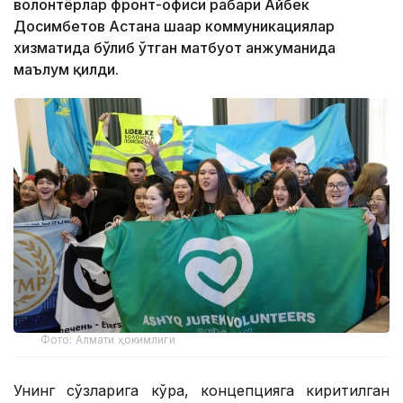
волонтёрлар фронт-офиси раҳбари Айбек
Досимбетов Астана шаҳар коммуникациялар
хизматида бўлиб ўтган матбуот анжуманида
маълум қилди.
Фото: Алмати ҳокимлиги
Унинг сўзларига кўра, концепцияга киритилган