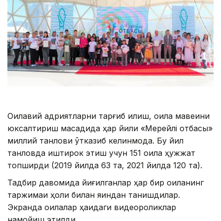
Оилавий қадриятларни тарғиб қилиш, оила мавқеини
юксалтириш мақсадида ҳар йили «Мерейлі отбасы»
миллий танлови ўтказиб келинмоқда. Бу йил
танловда иштирок этиш учун 151 оила ҳужжат
топширди (2019 йилда 63 та, 2021 йилда 120 та).
Тадбир давомида йиғилганлар ҳар бир оиланинг
таржимаи ҳоли билан яқиндан танишдилар.
Экранда оилалар ҳақидаги видеороликлар
намойиш этилди.