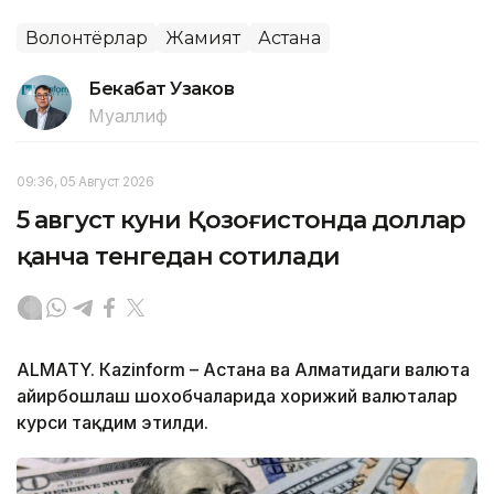
Волонтёрлар
Жамият
Астана
Бекабат Узаков
Муаллиф
09:36, 05 Август 2026
5 август куни Қозоғистонда доллар
қанча тенгедан сотилади
ALMATY. Кazinform – Астана ва Алматидаги валюта
айирбошлаш шохобчаларида хорижий валюталар
курси тақдим этилди.