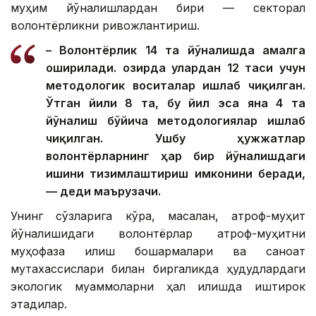
муҳим йўналишлардан бири — секторал
волонтёрликни ривожлантириш.
– Волонтёрлик 14 та йўналишда амалга
оширилади. Ҳозирда улардан 12 таси учун
методологик воситалар ишлаб чиқилган.
Ўтган йили 8 та, бу йил эса яна 4 та
йўналиш бўйича методологиялар ишлаб
чиқилган. Ушбу ҳужжатлар
волонтёрларнинг ҳар бир йўналишдаги
ишини тизимлаштириш имконини беради,
— деди маърузачи.
Унинг сўзларига кўра, масалан, атроф-муҳит
йўналишидаги волонтёрлар атроф-муҳитни
муҳофаза қилиш бошқармалари ва саноат
мутахассислари билан биргаликда ҳудудлардаги
экологик муаммоларни ҳал қилишда иштирок
этадилар.