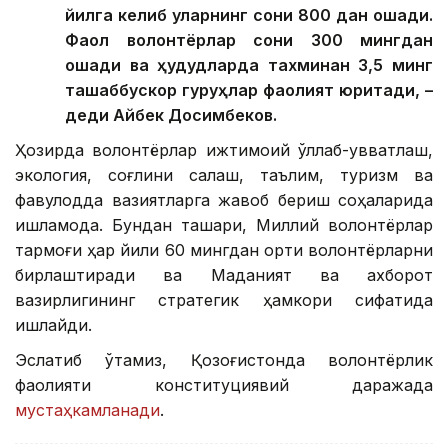
йилга келиб уларнинг сони 800 дан ошади.
Фаол волонтёрлар сони 300 мингдан
ошади ва ҳудудларда тахминан 3,5 минг
ташаббускор гуруҳлар фаолият юритади, –
деди Айбек Досимбеков.
Ҳозирда волонтёрлар ижтимоий қўллаб-қувватлаш,
экология, соғлиқни сақлаш, таълим, туризм ва
фавқулодда вазиятларга жавоб бериш соҳаларида
ишламоқда. Бундан ташқари, Миллий волонтёрлар
тармоғи ҳар йили 60 мингдан ортиқ волонтёрларни
бирлаштиради ва Маданият ва ахборот
вазирлигининг стратегик ҳамкори сифатида
ишлайди.
Эслатиб ўтамиз, Қозоғистонда волонтёрлик
фаолияти конституциявий даражада
мустаҳкамланади
.