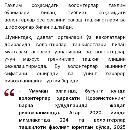
Таълим соҳасидаги волонтёрлар таълим
бўлимлари билан, тиббиёт соҳасидаги
волонтёрлар эса соғлиқни сақлаш ташкилотлари ва
шифокорлар билан ишлайди.
Шунингдек, давлат органлари ўз ваколатлари
доирасида волонтёрлар ташкилотлари билан
мунтазам алоқалар ўрнатишни ва волонтёрлар
учун махсус тренинглар ташкил қилишни
режалаштирмоқда. Бу волонтёрлар ишининг
сифатини оширади ва унинг барқарор
ривожланишига туртки беради.
– Умуман олганда, бугунги кунда
волонтёрлар ҳаракати Қозоғистоннинг
барча ҳудудларида жадал
ривожланмоқда. Агар 2020 йилда
мамлакатда 224 та волонтёрлар
ташкилоти фаолият юритган бўлса, 2025