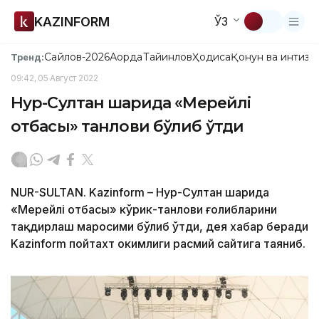
KAZINFORM
ЎЗ
Сайлов-2026
Ақорда
Тайинлов
Ҳодиса
Қонун ва интизо
Тренд:
09:42, 05 Август 2022
Нур-Султан шаҳрида «Мерейлі
отбасы» танлови бўлиб ўтди
NUR-SULTAN. Kazinform – Нур-Султан шаҳрида
«Мерейлі отбасы» кўрик-танлови ғолибларини
тақдирлаш маросими бўлиб ўтди, дея хабар беради
Kazinform пойтахт ҳокимлиги расмий сайтига таяниб.