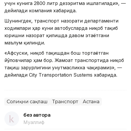
учун кунига 2800 литр дезэритма ишлатилади», —
дейилади компания хабарида.
Шунингдек, транспорт назорати департаменти
ходимлари ҳар куни автобусларда ниқоб тақиб
юришни назорат қилишда давом этаётгани
маълум қилинди.
«Афсуски, ниқоб тақишдан бош тортаётган
йўловчилар ҳам бор. Жамоат транспортида ниқоб
тақиш зарурлигини унутмасликка чақирамиз», —
дейилади City Тransportation Sustems хабарида.
Соғлиқни сақлаш
Транспорт
Астана
без автора
Муаллиф