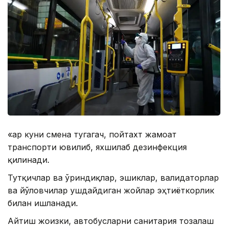
«Ҳар куни смена тугагач, пойтахт жамоат
транспорти ювилиб, яхшилаб дезинфекция
қилинади.
Тутқичлар ва ўриндиқлар, эшиклар, валидаторлар
ва йўловчилар ушдайдиган жойлар эҳтиёткорлик
билан ишланади.
Айтиш жоизки, автобусларни санитария тозалаш