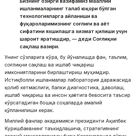
Бизнинг ҳозирги вазифамиз маҳаллий
ишланмаларнинг талаб юқори бўлган
технологияларга айланиши ва
фуқароларимизнинг соғлиғи ва ҳаёт
сифатини яхшилашга хизмат қилиши учун
шароит яратишдир, — деди Соғлиқни
сақлаш вазири.
Унинг сўзларига кўра, бу йўналишда фан, таълим,
соғлиқни сақлаш ва ишлаб чиқариш
имкониятларини бирлаштириш муҳимдир.
Истиқболли ишланмалар лаборатория даражасида
қолиб кетмаслиги, балки диагностика, даволаш,
ишлаб чиқариш ва инсон ҳаётига бевосита таъсир
кўрсатадиган бошқа соҳаларда амалий
қўлланилиши керак.
Миллий фанлар академияси президенти Ақилбек
Куришбаевнинг таъкидлашича, стратегиянинг
асосий мақсадларидан бири Қозоғистонда тўлиқ