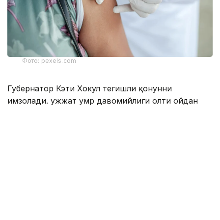
Фото: pexels.com
Губернатор Кэти Хокул тегишли қонунни
имзолади. Ҳужжат умр давомийлиги олти ойдан
ошмайди, деб баҳоланган беморларга нисбатан
қўлланилади.
Қонунга мувофиқ, тузалмас ташхиси
тасдиқланган, 18 ёшга тўлган, ақлий ҳолати
жойида бўлган ва шифокор тайинлаган дори
воситасини мустақил равишда қабул қила
оладиган Нью-Йорк аҳолиси ҳаётни ихтиёрий
равишда якунлаш учун мўлжалланган махсус
дори-дармонни олиш бўйича ариза бериш