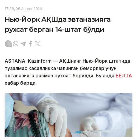
17:38, 06 Август 2026
Нью-Йорк АҚШда эвтаназияга
рухсат берган 14-штат бўлди
ASTANA. Kazinform — АҚШнинг Нью-Йорк штатида
тузалмас касалликка чалинган беморлар учун
эвтаназияга расман рухсат берилди. Бу ҳақда
БЕЛТА
хабар берди.