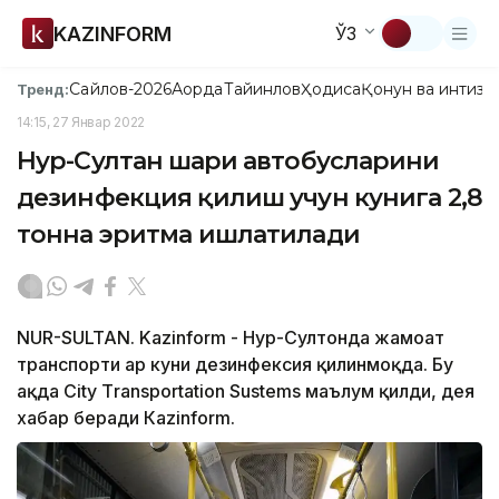
KAZINFORM
ЎЗ
Сайлов-2026
Ақорда
Тайинлов
Ҳодиса
Қонун ва интизо
Тренд:
14:15, 27 Январ 2022
Нур-Султан шаҳри автобусларини
дезинфекция қилиш учун кунига 2,8
тонна эритма ишлатилади
NUR-SULTAN. Kazinform - Нур-Султонда жамоат
транспорти ҳар куни дезинфексия қилинмоқда. Бу
ҳақда City Тransportation Sustems маълум қилди, дея
хабар беради Кazinform.