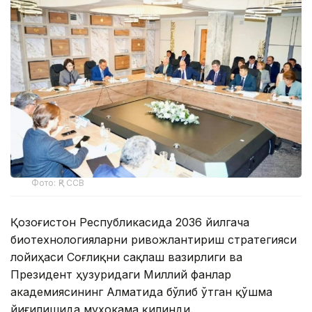
Фото: ҚР ССВ
Қозоғистон Республикасида 2036 йилгача
биотехнологияларни ривожлантириш стратегияси
лойиҳаси Соғлиқни сақлаш вазирлиги ва
Президент ҳузуридаги Миллий фанлар
академиясининг Алматида бўлиб ўтган қўшма
йиғилишида муҳокама қилинди.