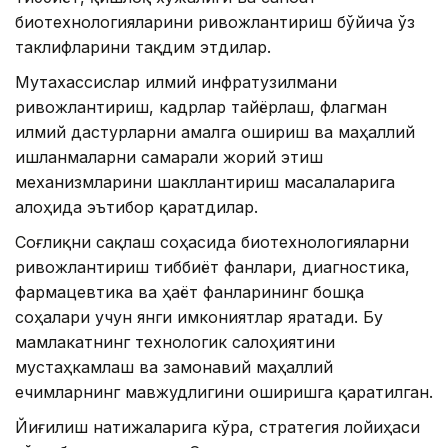
биотехнологияларини ривожлантириш бўйича ўз
таклифларини тақдим этдилар.
Мутахассислар илмий инфратузилмани
ривожлантириш, кадрлар тайёрлаш, флагман
илмий дастурларни амалга ошириш ва маҳаллий
ишланмаларни самарали жорий этиш
механизмларини шакллантириш масалаларига
алоҳида эътибор қаратдилар.
Соғлиқни сақлаш соҳасида биотехнологияларни
ривожлантириш тиббиёт фанлари, диагностика,
фармацевтика ва ҳаёт фанларининг бошқа
соҳалари учун янги имкониятлар яратади. Бу
мамлакатнинг технологик салоҳиятини
мустаҳкамлаш ва замонавий маҳаллий
ечимларнинг мавжудлигини оширишга қаратилган.
Йиғилиш натижаларига кўра, стратегия лойиҳаси