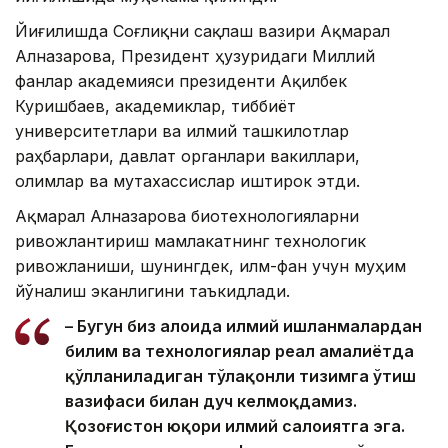
Йиғилишда Соғлиқни сақлаш вазири Ақмарал
Алназарова, Президент ҳузуридаги Миллий
фанлар академияси президенти Ақилбек
Куришбаев, академиклар, тиббиёт
университетлари ва илмий ташкилотлар
раҳбарлари, давлат органлари вакиллари,
олимлар ва мутахассислар иштирок этди.
Ақмарал Алназарова биотехнологияларни
ривожлантириш мамлакатнинг технологик
ривожланиши, шунингдек, илм-фан учун муҳим
йўналиш эканлигини таъкидлади.
– Бугун биз алоҳида илмий ишланмалардан
билим ва технологиялар реал амалиётда
қўлланиладиган тўлақонли тизимга ўтиш
вазифаси билан дуч келмоқдамиз.
Қозоғистон юқори илмий салоҳиятга эга.