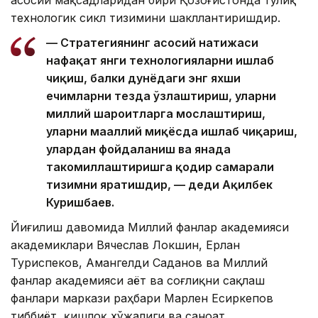
технологик сикл тизимини шакллантиришдир.
— Стратегиянинг асосий натижаси
нафақат янги технологияларни ишлаб
чиқиш, балки дунёдаги энг яхши
ечимларни тезда ўзлаштириш, уларни
миллий шароитларга мослаштириш,
уларни маҳаллий миқёсда ишлаб чиқариш,
улардан фойдаланиш ва янада
такомиллаштиришга қодир самарали
тизимни яратишдир, — деди Ақилбек
Куришбаев.
Йиғилиш давомида Миллий фанлар академияси
академиклари Вячеслав Локшин, Ерлан
Туриспеков, Амангелди Саданов ва Миллий
фанлар академияси Ҳаёт ва соғлиқни сақлаш
фанлари маркази раҳбари Марлен Есиркепов
тиббиёт, қишлоқ хўжалиги ва саноат