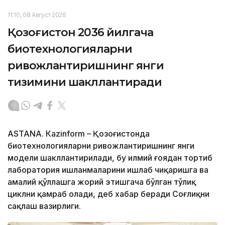
11:10, 08 Август 2026
Қозоғистон 2036 йилгача
биотехнологияларни
ривожлантиришнинг янги
тизимини шакллантиради
ASTANА. Кazinform – Қозоғистонда
биотехнологияларни ривожлантиришнинг янги
модели шакллантирилади, бу илмий ғоядан тортиб
лаборатория ишланмаларини ишлаб чиқаришга ва
амалий қўллашга жорий этишгача бўлган тўлиқ
циклни қамраб олади, деб хабар беради Соғлиқни
сақлаш вазирлиги.