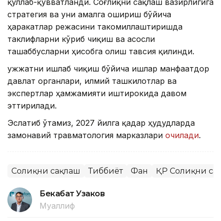
қўллаб-қувватланди. Соғлиқни сақлаш вазирлигига
стратегия ва уни амалга ошириш бўйича
ҳаракатлар режасини такомиллаштиришда
таклифларни кўриб чиқиш ва асосли
ташаббусларни ҳисобга олиш тавсия қилинди.
Ҳужжатни ишлаб чиқиш бўйича ишлар манфаатдор
давлат органлари, илмий ташкилотлар ва
экспертлар ҳамжамияти иштирокида давом
эттирилади.
Эслатиб ўтамиз, 2027 йилга қадар ҳудудларда
замонавий травматология марказлари
очилади
.
Соғлиқни сақлаш
Тиббиёт
Фан
ҚР Соғлиқни са
Бекабат Узаков
Муаллиф