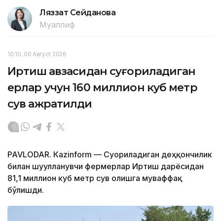
Ляззат Сейданова
Муаллиф
10:10, 06 Август 2026
Иртиш ҳавзасидан суғориладиган
ерлар учун 160 миллион куб метр
сув ажратилди
PAVLODAR. Кazinform — Суғориладиган деҳқончилик
билан шуғулланувчи фермерлар Иртиш дарёсидан
81,1 миллион куб метр сув олишга муваффақ
бўлишди.