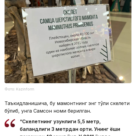
Фото: Kazinform
Таъкидланишича, бу мамонтнинг энг тўлиқ скелети
бўлиб, унга Самсон номи берилган.
“Скелетнинг узунлиги 5,5 метр,
баландлиги 3 метрдан ортиқ. Унинг ёши