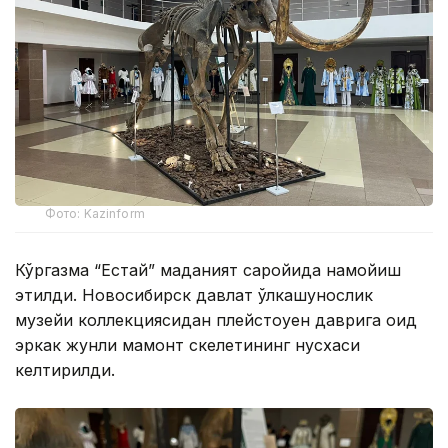
Фото: Kazinform
Кўргазма “Естай” маданият саройида намойиш
этилди. Новосибирск давлат ўлкашунослик
музейи коллекциясидан плейстоуен даврига оид
эркак жунли мамонт скелетининг нусхаси
келтирилди.