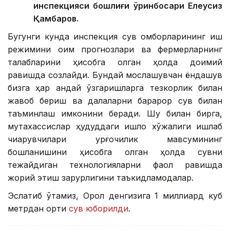
инспекцияси бошлиғи ўринбосари Елеусиз
Қамбаров.
Бугунги кунда инспекция сув омборларининг иш
режимини оқим прогнозлари ва фермерларнинг
талабларини ҳисобга олган ҳолда доимий
равишда созлайди. Бундай мослашувчан ёндашув
бизга ҳар қандай ўзгаришларга тезкорлик билан
жавоб бериш ва далаларни барқарор сув билан
таъминлаш имконини беради. Шу билан бирга,
мутахассислар ҳудуддаги қишлоқ хўжалиги ишлаб
чиқарувчилари қурғоқчилик мавсумининг
бошланишини ҳисобга олган ҳолда сувни
тежайдиган технологияларни фаол равишда
жорий этиш зарурлигини таъкидламоқдалар.
Эслатиб ўтамиз, Орол денгизига 1 миллиард куб
метрдан ортиқ
сув юборилди
.