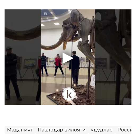
Маданият
Павлодар вилояти
Ҳудудлар
Росси