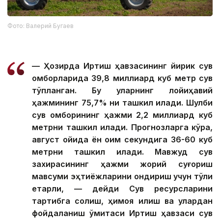
Фото: Валерий Бугаев
— Ҳозирда Иртиш ҳавзасининг йирик сув
омборларида 39,8 миллиард куб метр сув
тўпланган. Бу уларнинг лойиҳавий
ҳажмининг 75,7% ни ташкил қилади. Шулби
сув омборининг ҳажми 2,2 миллиард куб
метрни ташкил қилади. Прогнозларга кўра,
август ойида ён оқим секундига 36-60 куб
метрни ташкил қилади. Мавжуд сув
захирасининг ҳажми жорий суғориш
мавсуми эҳтиёжларини қондириш учун тўлиқ
етарли, — дейди Сув ресурсларини
тартибга солиш, ҳимоя қилиш ва улардан
фойдаланиш қўмитаси Иртиш ҳавзаси сув