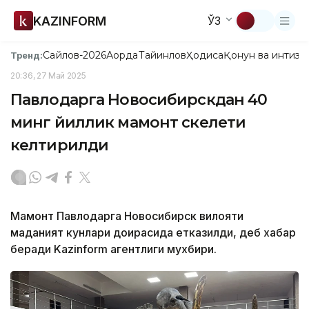
KAZINFORM
ЎЗ
Сайлов-2026
Ақорда
Тайинлов
Ҳодиса
Қонун ва интизо
Тренд:
20:36, 27 Май 2025
Павлодарга Новосибирскдан 40
минг йиллик мамонт скелети
келтирилди
Мамонт Павлодарга Новосибирск вилояти
маданият кунлари доирасида етказилди, деб хабар
беради Kazinform агентлиги мухбири.