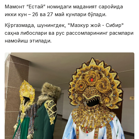
Мамонт “Естай” номидаги маданият саройида
икки кун – 26 ва 27 май кунлари бўлади.
Кўргазмада, шунингдек, "Мазкур жой - Сибир"
саҳна либослари ва рус рассомларининг расмлари
намойиш этилади.