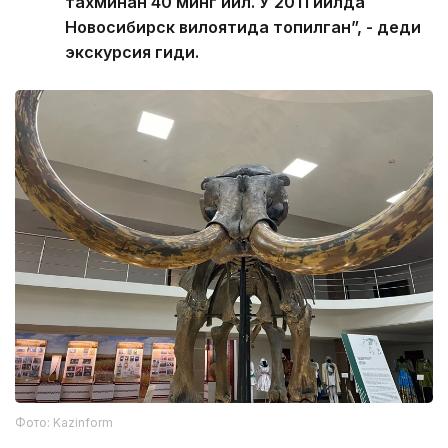
тахминан 40 минг йил. У 2011 йилда
Новосибирск вилоятида топилган”, - деди
экскурсия гиди.
Фото: Kazinform