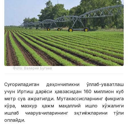
Фото: Валерий Бугаев
Суғориладиган деҳқончиликни қўллаб-қувватлаш
учун Иртиш дарёси ҳавзасидан 160 миллион куб
метр сув ажратилди. Мутахассисларнинг фикрига
кўра, мазкур ҳажм маҳаллий қишлоқ хўжалиги
ишлаб чиқарувчиларининг эҳтиёжларини тўлиқ
қоплайди.