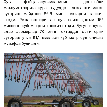
Сув фойдаланувчиларининг дастлабки
маълумотларига кўра, ҳудудда режалаштирилган
суғориш майдони 86,6 минг гектарни ташкил
этади. Режалаштирилган сув олиш ҳажми 152
миллион кубометрни ташкил этади. Бугунги кунга
қадар фермерлар 70 минг гектардан ортиқ ерни
суғориш учун 81,1 миллион куб метр сув олишга
муваффақ бўлишди.