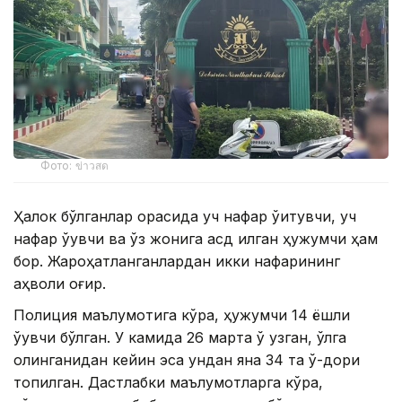
Фото: ข่าวสด
Ҳалок бўлганлар орасида уч нафар ўқитувчи, уч
нафар ўқувчи ва ўз жонига қасд қилган ҳужумчи ҳам
бор. Жароҳатланганлардан икки нафарининг
аҳволи оғир.
Полиция маълумотига кўра, ҳужумчи 14 ёшли
ўқувчи бўлган. У камида 26 марта ўқ узган, қўлга
олинганидан кейин эса ундан яна 34 та ўқ-дори
топилган. Дастлабки маълумотларга кўра,