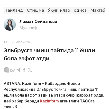
Таиланд
Отишма
Ўқувчилар
Ҳодиса
Мактабл
Ляззат Сейданова
Муаллиф
19:10, 20 Июл 2026
Эльбрусга чиқиш пайтида 11 ёшли
бола вафот этди
ASTANА. Кazinform – Кабардино-Болқор
Республикасида Эльбрус тоғига чиқиш пайтида 11
ёшли бола вафот этди ва отаси оғир жароҳат олди,
деб хабар беради
Кazinform
агентлиги ТАССга
таяниб.