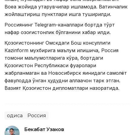
Воқеа жойида қутқарувчилар ишламоқда. Вақтинчалик
жойлаштириш пунктлари ишга туширилди.
Россиянинг Теlegram-каналлари бортда тўрт
нафар қозоғистонлик бўлганини хабар қилди.
Қозоғистоннинг Омскдаги Бош консуллиги
Кazinform мухбирига маълум қилишича, Россия
томони маълумотларига кўра, бортдаги
Қозоғистон Республикаси фуқаролари
жабрланмаган ва Новосибирск яқинидаги самолёт
фавқулодда қўнган ҳудудни аллақачон тарк этган.
Вазият Қозоғистон дипломатлари назоратида.
Ҳодиса
Россия
Бекабат Узаков