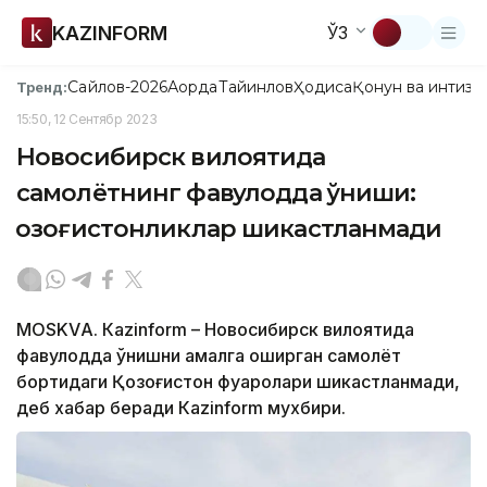
KAZINFORM
ЎЗ
Сайлов-2026
Ақорда
Тайинлов
Ҳодиса
Қонун ва интизо
Тренд:
15:50, 12 Сентябр 2023
Новосибирск вилоятида
самолётнинг фавқулодда қўниши:
қозоғистонликлар шикастланмади
МОSKVА. Кazinform – Новосибирск вилоятида
фавқулодда қўнишни амалга оширган самолёт
бортидаги Қозоғистон фуқаролари шикастланмади,
деб хабар беради Кazinform мухбири.