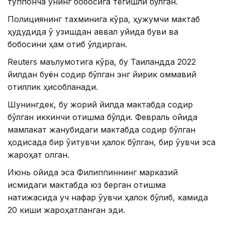
тўппонча унинг бобосига тегишли бўлган.
Полициянинг тахминига кўра, ҳужумчи мактаб
ҳудудида ўқ узишдан аввал уйида буви ва
бобосини ҳам отиб ўлдирган.
Reuters маълумотига кўра, бу Таиландда 2022
йилдан буён содир бўлган энг йирик оммавий
қотиллик ҳисобланади.
Шунингдек, бу жорий йилда мактабда содир
бўлган иккинчи отишма бўлди. Февраль ойида
мамлакат жанубидаги мактабда содир бўлган
ҳодисада бир ўқитувчи ҳалок бўлган, бир ўқувчи эса
жароҳат олган.
Июнь ойида эса Филиппиннинг марказий
қисмидаги мактабда юз берган отишма
натижасида уч нафар ўқувчи ҳалок бўлиб, камида
20 киши жароҳатланган эди.