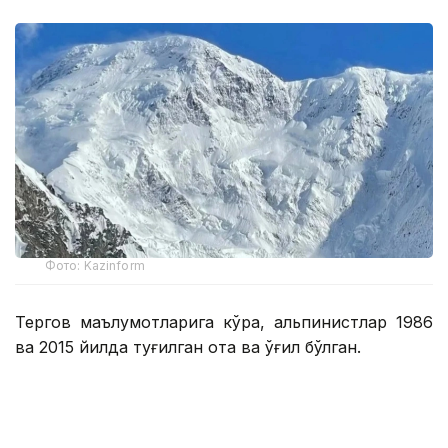
Фото: Kazinform
Тергов маълумотларига кўра, альпинистлар 1986
ва 2015 йилда туғилган ота ва ўғил бўлган.
Дастлабки маълумотларга кўра, 19 июль куни икки
кишидан иборат гуруҳ Эльбруснинг шарқий
чўққисига чиқиш пайтида тахминан 4,2 минг метр