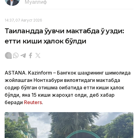
Муаллиф
14:37, 07 Август 2026
Таиландда ўқувчи мактабда ўқ узди:
етти киши ҳалок бўлди
ASTANA. Kazinform – Бангкок шаҳрининг шимолида
жойлашган Нонтхабури вилоятидаги мактабда
содир бўлган отишма оқибатида етти киши ҳалок
бўлди, яна 15 киши жароҳат олди, деб хабар
беради
Reuters
.