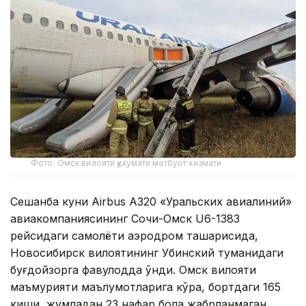
Фото: Омск вилояти ҳукумати матбуот хизмати
Сешанба куни Airbus A320 «Уральских авиалиний»
авиакомпаниясининг Сочи-Омск U6-1383
рейсидаги самолёти аэродром ташқарисида,
Новосибирск вилоятининг Убинский туманидаги
буғдойзорга фавқулодда қўнди. Омск вилояти
маъмурияти маълумотларига кўра, бортдаги 165
киши, жумладан 23 нафар бола жабрланмаган.