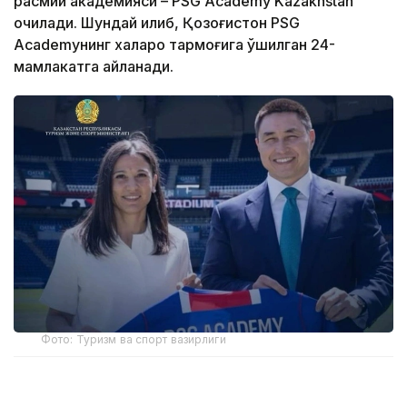
расмий академияси – PSG Academy Kazakhstan
очилади. Шундай қилиб, Қозоғистон PSG
Academyнинг халқаро тармоғига қўшилган 24-
мамлакатга айланади.
Фото: Туризм ва спорт вазирлиги
Академиянинг биринчи ўқув маркази пойтахтдаги