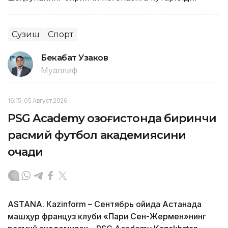
Сузиш
Спорт
Бекабат Узаков
Муаллиф
16:15, 05 Август 2026
PSG Academy Қозоғистонда биринчи
расмий футбол академиясини
очади
ASTANА. Кazinform – Сентябрь ойида Астанада
машҳур француз клуби «Пари Сен-Жермен»нинг