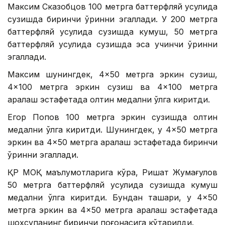
Максим Сказобцов 100 метрга баттерфляй усулида
сузишда биринчи ўринни эгаллади. У 200 метрга
баттерфляй усулида сузишда кумуш, 50 метрга
баттерфляй усулида сузишда эса учинчи ўринни
эгаллади.
Максим шунингдек, 4×50 метрга эркин сузиш,
4×100 метрга эркин сузиш ва 4×100 метрга
аралаш эстафетада олтин медални қўлга киритди.
Егор Попов 100 метрга эркин сузишда олтин
медални қўлга киритди. Шунингдек, у 4×50 метрга
эркин ва 4×50 метрга аралаш эстафетада биринчи
ўринни эгаллади.
ҚР МОҚ маълумотларига кўра, Ришат Жумағулов
50 метрга баттерфляй усулида сузишда кумуш
медални қўлга киритди. Бундан ташқари, у 4×50
метрга эркин ва 4×50 метрга аралаш эстафетада
шоҳсупанинг биринчи поғонасига кўтарилди.