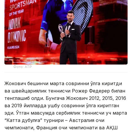
Фото: АТР
Жокович бешинчи марта совринни қўлга киритди
ва швейцариялик теннисчи Рожер Федерер билан
тенглашиб олди. Бунгача Жокович 2012, 2015, 2016
ва 2019 йилларда ушбу совринни қўлга киритган
эди. Ўтган мавсумда сербиялик теннисчи уч марта
“Катта дубулға” турнири – Австралия очиқ
чемпионати, Франция очиқ чемпионати ва АҚШ