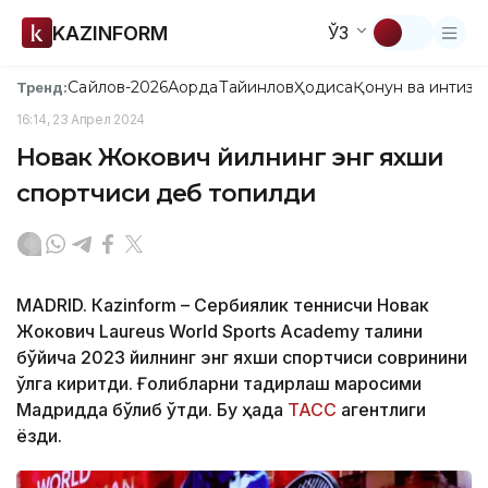
KAZINFORM
ЎЗ
Сайлов-2026
Ақорда
Тайинлов
Ҳодиса
Қонун ва интизо
Тренд:
16:14, 23 Апрел 2024
Новак Жокович йилнинг энг яхши
спортчиси деб топилди
МАDRID. Кazinform – Сербиялик теннисчи Новак
Жокович Laureus World Sports Academy талқини
бўйича 2023 йилнинг энг яхши спортчиси совринини
қўлга киритди. Ғолибларни тақдирлаш маросими
Мадридда бўлиб ўтди. Бу ҳақда
ТАСС
агентлиги
ёзди.