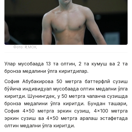
Фото: ҚР МОҚ
Улар мусобақада 13 та олтин, 2 та кумуш ва 2 та
бронза медалини қўлга киритдилар.
София Абубакирова 50 метрга баттерфлй сузиш
бўйича индивидуал мусобақада олтин медални қўлга
киритди. Шунингдек, у 50 метрга чалқанча сузишда
бронза медалини қўлга киритди. Бундан ташқари,
София 4×50 метрга эркин сузиш, 4×100 метрга
эркин сузиш ва 4×50 метрга аралаш эстафетада
олтин медални қўлга киритди.