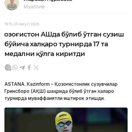
Муаллиф
19:15, 05 Август 2026
Қозоғистон АҚШда бўлиб ўтган сузиш
бўйича халқаро турнирда 17 та
медални қўлга киритди
ASTANА. Кazinform – Қозоғистонлик сузувчилар
Гринсборо (АҚШ) шаҳрида бўлиб ўтган халқаро
турнирда муваффақиятли иштирок этишди.