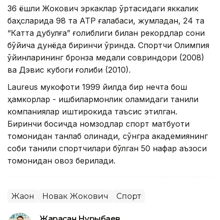
36 ёшли Жокович эркаклар ўртасидаги яккалик
баҳсларида 98 та АТР ғалабаси, жумладан, 24 та
“Катта дубулға” ғолиблиги билан рекордлар сони
бўйича дунёда биринчи ўринда. Спортчи Олимпия
ўйинларининг бронза медали совриндори (2008)
ва Дэвис кубоги ғолиби (2010).
Laureus мукофоти 1999 йилда бир нечта бош
ҳамкорлар - ишбилармонлик оламидаги таниқли
компаниялар иштирокида таъсис этилган.
Биринчи босқичда номзодлар спорт матбуоти
томонидан танлаб олинади, сўнгра академиянинг
собиқ таниқли спортчилари бўлган 50 нафар аъзоси
томонидан овоз берилади.
Жаҳон
Новак Жокович
Спорт
Жарасқан Нұрыбаев