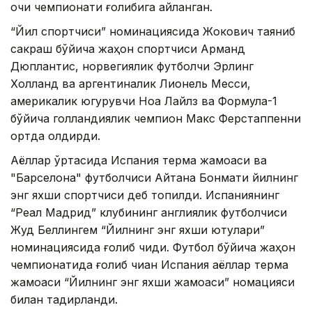
очиқ чемпионати ғолибига айланган.
“Йил спортчиси” номинациясида Жокович таяниб
сакраш бўйича жаҳон спортчиси Арманд
Дюплантис, норвегиялик футболчи Эрлинг
Холланд ва аргентиналик Лионель Месси,
америкалик югурувчи Ноа Лайлз ва Формула-1
бўйича голландиялик чемпион Макс Ферстаппенни
ортда қолдирди.
Аёллар ўртасида Испания терма жамоаси ва
"Барселона" футболчиси Айтана Бонмати йилнинг
энг яхши спортчиси деб топилди. Испаниянинг
“Реал Мадрид” клубининг англиялик футболчиси
Жуд Беллингем “Йилнинг энг яхши ютуқлари”
номинациясида ғолиб чиқди. Футбол бўйича жаҳон
чемпионатида ғолиб чиққан Испания аёллар терма
жамоаси “Йилнинг энг яхши жамоаси” номацияси
билан тақдирланди.