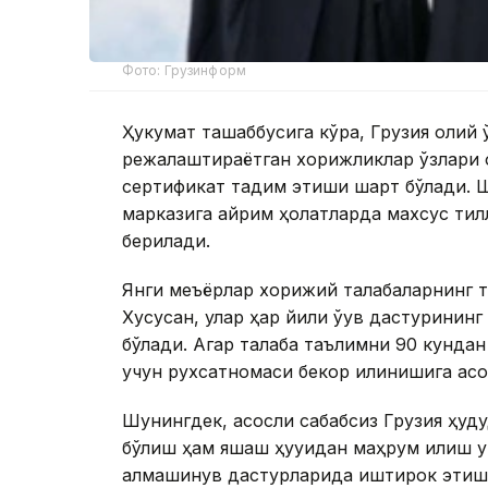
Фото: Грузинформ
Ҳукумат ташаббусига кўра, Грузия олий 
режалаштираётган хорижликлар ўзлари 
сертификат тақдим этиши шарт бўлади. 
марказига айрим ҳолатларда махсус тилл
берилади.
Янги меъёрлар хорижий талабаларнинг та
Хусусан, улар ҳар йили ўқув дастуринин
бўлади. Агар талаба таълимни 90 кундан
учун рухсатномаси бекор қилинишига асо
Шунингдек, асосли сабабсиз Грузия ҳуду
бўлиш ҳам яшаш ҳуқуқидан маҳрум қилиш у
алмашинув дастурларида иштирок этиш 