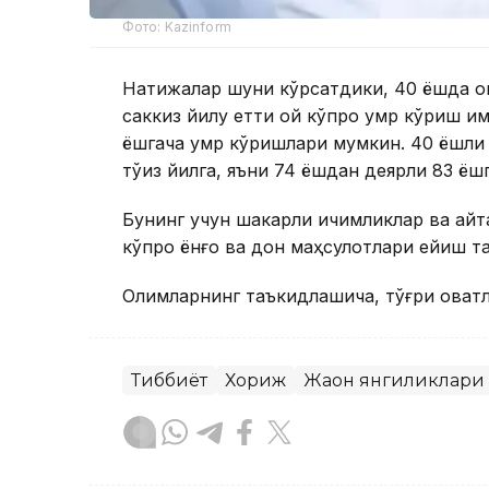
Фото: Kazinform
Натижалар шуни кўрсатдики, 40 ёшда о
саккиз йилу етти ой кўпроқ умр кўриш и
ёшгача умр кўришлари мумкин. 40 ёшли 
тўққиз йилга, яъни 74 ёшдан деярли 83 ёш
Бунинг учун шакарли ичимликлар ва қай
кўпроқ ёнғоқ ва дон маҳсулотлари ейиш т
Олимларнинг таъкидлашича, тўғри овқатл
Тиббиёт
Хориж
Жаҳон янгиликлари