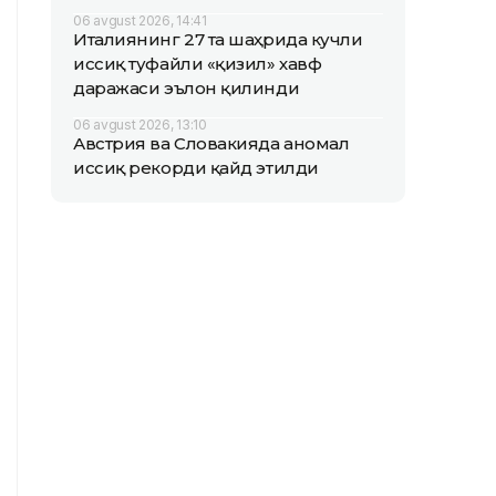
06 avgust 2026, 14:41
Италиянинг 27 та шаҳрида кучли
иссиқ туфайли «қизил» хавф
даражаси эълон қилинди
06 avgust 2026, 13:10
Австрия ва Словакияда аномал
иссиқ рекорди қайд этилди