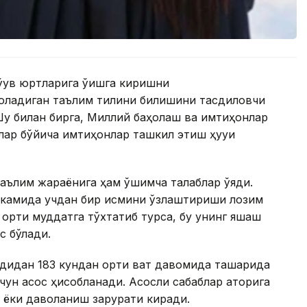
ўқув юртларига ўқишга киришни
оладиган таълим тилини билишини тасдиқловчи
Шу билан бирга, Миллий баҳолаш ва имтиҳонлар
ар бўйича имтиҳонлар ташкил этиш ҳуқуқи
ълим жараёнига ҳам қўшимча талаблар қўяди.
г камида учдан бир қисмини ўзлаштириши лозим
 ортиқ муддатга тўхтатиб турса, бу унинг яшаш
с бўлади.
дидан 183 кундан ортиқ вақт давомида ташқарида
чун асос ҳисобланади. Асосли сабаблар қаторига
ёки даволаниш зарурати киради.