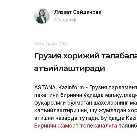
Ляззат Сейданова
Муаллиф
18:34, 24 Июн 2026
Грузия хорижий талабала
қатъийлаштиради
ASTANA. Kazinform - Грузия парламен
пакетини биринчи ўқишда маъқуллади
фуқаролиги бўлмаган шахсларнинг м
қатъийлаштиришни, шу жумладан хор
этишни назарда тутади. Бу ҳақда Kaz
Биринчи жамоат телеканалига
таяниб