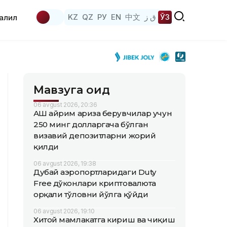
KZ
QZ
РУ
EN
中文
ق ز
ЎЗ
аҳлил
Мавзуга оид
06 avgust 2026, 20:36
АҚШ айрим ариза берувчилар учун
250 минг долларгача бўлган
визавий депозитларни жорий
қилди
06 avgust 2026, 19:38
Дубай аэропортларидаги Duty
Free дўконлари криптовалюта
орқали тўловни йўлга қўйди
06 avgust 2026, 19:10
Хитой мамлакатга кириш ва чиқиш