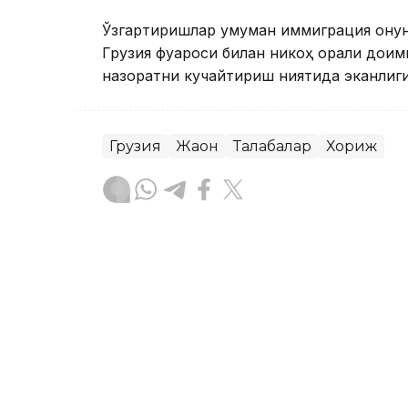
Ўзгартиришлар умуман иммиграция қонунч
Грузия фуқароси билан никоҳ орқали до
назоратни кучайтириш ниятида эканлиги 
Грузия
Жаҳон
Талабалар
Хориж
Ляззат Сейданова
Муаллиф
12:36, 10 Сентябр 2025
Қозоғистонда хорижлик 