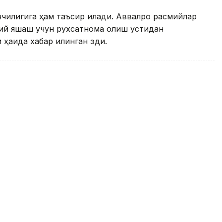
илигига ҳам таъсир қилади. Аввалроқ расмийлар
имий яшаш учун рухсатнома олиш устидан
ҳақида хабар қилинган эди.
талабалар учун кўп марталик