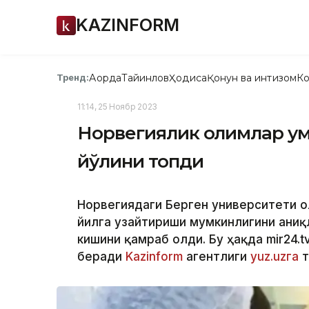
KAZINFORM
Ақорда
Тайинлов
Ҳодиса
Қонун ва интизом
Ко
Тренд:
11:14, 25 Ноябр 2023
Норвегиялик олимлар ум
йўлини топди
Норвегиядаги Берген университети о
йилга узайтириши мумкинлигини аниқ
кишини қамраб олди. Бу ҳақда mir24.
беради
Kazinform
агентлиги
yuz.uzга
т