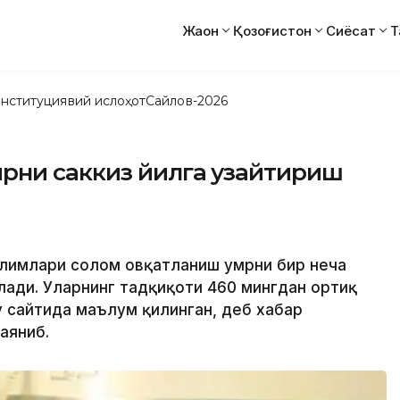
Жаҳон
Қозоғистон
Сиёсат
Т
нституциявий ислоҳот
Сайлов-2026
рни саккиз йилга узайтириш
лимлари соғлом овқатланиш умрни бир неча
лади. Уларнинг тадқиқоти 460 мингдан ортиқ
tv сайтида маълум қилинган, деб хабар
аяниб.