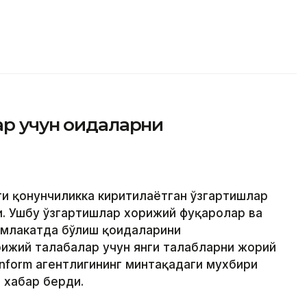
р учун қоидаларни
ти қонунчиликка киритилаётган ўзгартишлар
. Ушбу ўзгартишлар хорижий фуқаролар ва
амлакатда бўлиш қоидаларини
ижий талабалар учун янги талабларни жорий
inform агентлигининг минтақадаги мухбири
 хабар берди.