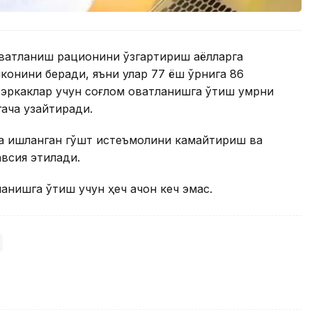
вқатланиш рационини ўзгартириш аёлларга
мконини беради, яъни улар 77 ёш ўрнига 86
эркаклар учун соғлом овқатланишга ўтиш умрни
гача узайтиради.
та ишланган гўшт истеъмолини камайтириш ва
авсия этилади.
анишга ўтиш учун ҳеч қачон кеч эмас.