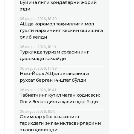
бўйича янги қоидаларни жорий
этди
06 avgust 2026, 18:40
АҚШда қорамол тақчиллиги мол
гўшти нархининг кескин ошишига
олиб келди
06 avgust 2026, 18:10
Туркияда туризм соҳасининг
даромади камайди
06 avgust 2026, 17:38
Нью-Йорк АҚШда эвтаназияга
рухсат берган 14-штат бўлди
06 avgust 2026, 16:41
Табиатнинг кутилмаган ҳодисаси:
Янги Зеландияга қалин қор ёғди
06 avgust 2026, 15:10
Олимлар Қуёш юзасининг
тарихдаги энг аниқ тасвирларини
эълон қилишди