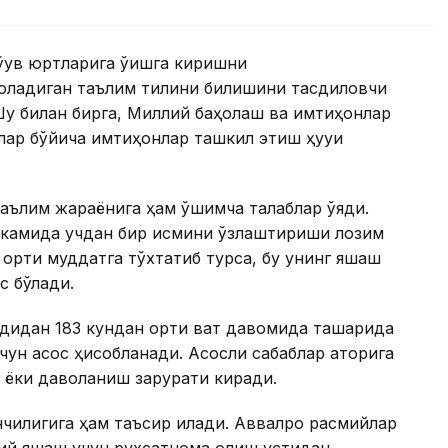
ўқув юртларига ўқишга киришни
оладиган таълим тилини билишини тасдиқловчи
Шу билан бирга, Миллий баҳолаш ва имтиҳонлар
ар бўйича имтиҳонлар ташкил этиш ҳуқуқи
ълим жараёнига ҳам қўшимча талаблар қўяди.
г камида учдан бир қисмини ўзлаштириши лозим
 ортиқ муддатга тўхтатиб турса, бу унинг яшаш
с бўлади.
дидан 183 кундан ортиқ вақт давомида ташқарида
чун асос ҳисобланади. Асосли сабаблар қаторига
ёки даволаниш зарурати киради.
илигига ҳам таъсир қилади. Аввалроқ расмийлар
имий яшаш учун рухсатнома олиш устидан