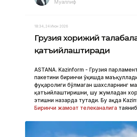
Муаллиф
18:34, 24 Июн 2026
Грузия хорижий талабал
қатъийлаштиради
ASTANA. Kazinform - Грузия парламен
пакетини биринчи ўқишда маъқуллади
фуқаролиги бўлмаган шахсларнинг м
қатъийлаштиришни, шу жумладан хор
этишни назарда тутади. Бу ҳақда Kaz
Биринчи жамоат телеканалига
таяниб