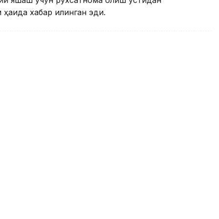
ҳақида хабар қилинган эди.
талабалар учун кўп марталик
илади