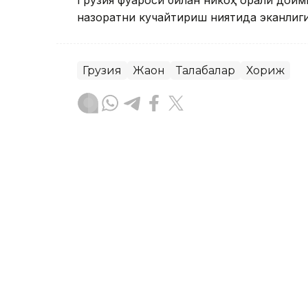
назоратни кучайтириш ниятида эканлиги 
Грузия
Жаҳон
Талабалар
Хориж
Ляззат Сейданова
Муаллиф
12:36, 10 Сентябр 2025
Қозоғистонда хорижлик 
электрон виза жорий эт