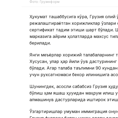
Фото: Грузинформ
Ҳукумат ташаббусига кўра, Грузия олий 
режалаштираётган хорижликлар ўзлари 
сертификат тақдим этиши шарт бўлади. 
марказига айрим ҳолатларда махсус тилл
берилади.
Янги меъёрлар хорижий талабаларнинг та
Хусусан, улар ҳар йили ўқув дастуринин
бўлади. Агар талаба таълимни 90 кундан
учун рухсатномаси бекор қилинишига асо
Шунингдек, асосли сабабсиз Грузия ҳуду
бўлиш ҳам яшаш ҳуқуқидан маҳрум қилиш у
алмашинув дастурларида иштирок этиш 
Ўзгартиришлар умуман иммиграция қонунч
Грузия фуқароси билан никоҳ орқали до