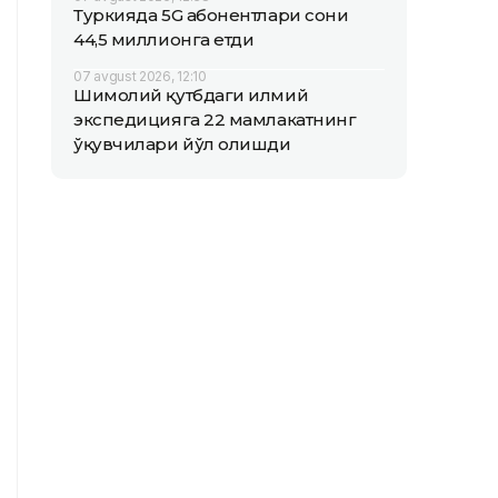
Туркияда 5G абонентлари сони
44,5 миллионга етди
07 avgust 2026, 12:10
Шимолий қутбдаги илмий
экспедицияга 22 мамлакатнинг
ўқувчилари йўл олишди