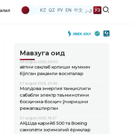
KZ
QZ
РУ
EN
中文
ق ز
ЎЗ
аҳлил
Мавзуга оид
08 avgust 2026, 09:00
Ҳаётни сақлаб қолиши мумкин
бўлган рақамли воситалар
07 avgust 2026, 20:36
Молдова энергия танқислиги
сабабли электр таъминотини
босқичма-босқич ўчиришни
режалаштирган
07 avgust 2026, 19:37
АҚШда қарийб 500 та Boeing
самолёти эҳтимолий ёриқлар