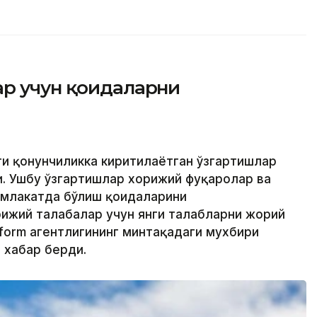
ар учун қоидаларни
ти қонунчиликка киритилаётган ўзгартишлар
. Ушбу ўзгартишлар хорижий фуқаролар ва
амлакатда бўлиш қоидаларини
ижий талабалар учун янги талабларни жорий
inform агентлигининг минтақадаги мухбири
 хабар берди.