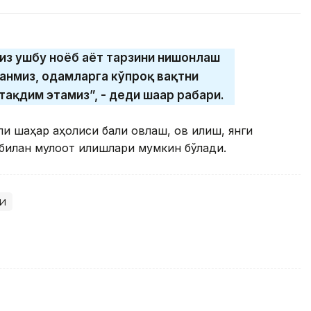
из ушбу ноёб ҳаёт тарзини нишонлаш
ганмиз, одамларга кўпроқ вақтни
ақдим этамиз”, - деди шаҳар раҳбари.
ли шаҳар аҳолиси балиқ овлаш, ов қилиш, янги
билан мулоқот қилишлари мумкин бўлади.
ри