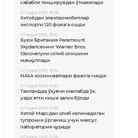
сабабли текширувдан ўтказилади
07 avgust 2026, 18:38
Хитойдан электромобиллар
экспорти 120 фоизга ошди
07 avgust 2026, 18:10
Буюк Британия Paramount
Skydanceнинг Warner Bros.
Discoveryни сотиб олишини
маъқуллади
07 avgust 2026, 16:34
NASA космонавтлари фазога чиқди
07 avgust 2026, 14:37
Таиландда ўқувчи мактабда ўқ
узди: етти киши ҳалок бўлди
07 avgust 2026, 13:39
Хитой Марсдан олиб келинадиган
тупроқни ўрганиш учун махсус
лаборатория қуради
07 avgust 2026, 12:38