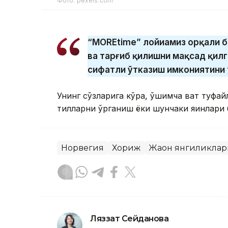
Фото: pexels.com
“MOREtime” лойиҳамиз орқали б
ва тарғиб қилишни мақсад қил
сифатли ўтказиш имкониятини т
Унинг сўзларига кўра, қўшимча вақт туфай
тилларни ўрганиш ёки шунчаки яқинлари 
Норвегия
Хориж
Жаҳон янгиликла
Ляззат Сейданова