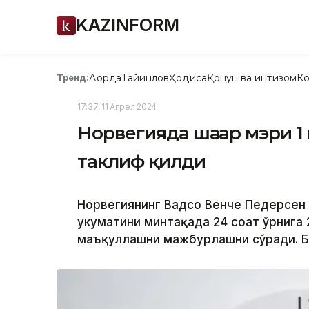
KAZINFORM
Ақорда
Тайинлов
Ҳодиса
Қонун ва интизом
Ко
Тренд:
17:37, 11 Апрел 2024
Норвегияда шаҳар мэри 1
таклиф қилди
Норвегиянинг Вадсо Венче Педерсен
ҳукуматини минтақада 24 соат ўрнига
маъқуллашни мажбурлашни сўради. Бу 