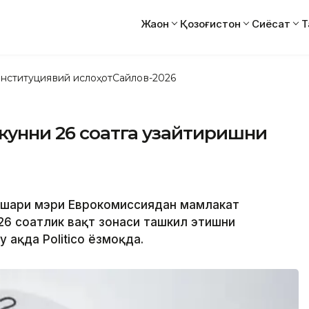
Жаҳон
Қозоғистон
Сиёсат
Т
нституциявий ислоҳот
Сайлов-2026
 кунни 26 соатга узайтиришни
 шаҳри мэри Еврокомиссиядан мамлакат
 26 соатлик вақт зонаси ташкил этишни
ҳақда Politico ёзмоқда.