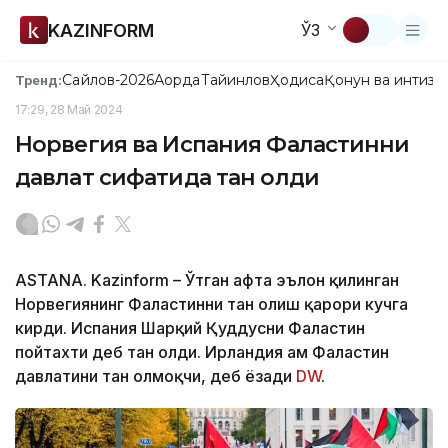
KAZINFORM
ЎЗ
Сайлов-2026
Ақорда
Тайинлов
Ҳодиса
Қонун ва интизо
Тренд:
17:29, 28 Май 2024
Норвегия ва Испания Фаластинни
давлат сифатида тан олди
ASTANA. Kazinform – Ўтган ҳафта эълон қилинган
Норвегиянинг Фаластинни тан олиш қарори кучга
кирди. Испания Шарқий Қуддусни Фаластин
пойтахти деб тан олди. Ирландия ҳам Фаластин
давлатини тан олмоқчи, деб ёзади
DW
.