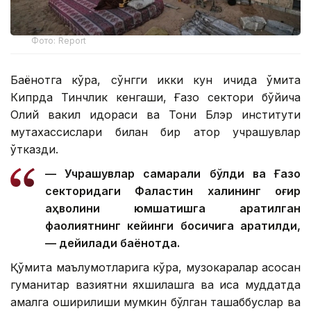
Фото: Report
Баёнотга кўра, сўнгги икки кун ичида қўмита
Кипрда Тинчлик кенгаши, Ғазо сектори бўйича
Олий вакил идораси ва Тони Блэр институти
мутахассислари билан бир қатор учрашувлар
ўтказди.
— Учрашувлар самарали бўлди ва Ғазо
секторидаги Фаластин халқининг оғир
аҳволини юмшатишга қаратилган
фаолиятнинг кейинги босқичига қаратилди,
— дейилади баёнотда.
Қўмита маълумотларига кўра, музокаралар асосан
гуманитар вазиятни яхшилашга ва қисқа муддатда
амалга оширилиши мумкин бўлган ташаббуслар ва