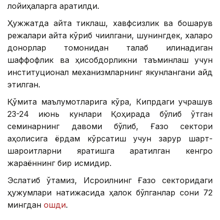
лойиҳаларга қаратилди.
Ҳужжатда қайта тиклаш, хавфсизлик ва бошқарув
режалари қайта кўриб чиқилгани, шунингдек, халқаро
донорлар томонидан талаб қилинадиган
шаффофлик ва ҳисобдорликни таъминлаш учун
институционал механизмларнинг якунлангани қайд
этилган.
Қўмита маълумотларига кўра, Кипрдаги учрашув
23-24 июнь кунлари Қоҳирада бўлиб ўтган
семинарнинг давоми бўлиб, Ғазо сектори
аҳолисига ёрдам кўрсатиш учун зарур шарт-
шароитларни яратишга қаратилган кенгроқ
жараённинг бир қисмидир.
Эслатиб ўтамиз, Исроилнинг Ғазо секторидаги
ҳужумлари натижасида ҳалок бўлганлар сони 72
мингдан
ошди
.