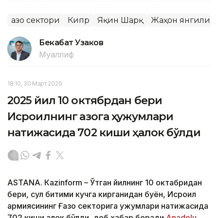
Ғазо сектори
Кипр
Яқин Шарқ
Жаҳон янгилик
Бекабат Узаков
Муаллиф
18:10, 30 Март 2026
2025 йил 10 октябрдан бери
Исроилнинг Ғазога ҳужумлари
натижасида 702 киши ҳалок бўлди
ASTANА. Кazinform – Ўтган йилнинг 10 октабридан
бери, сулҳ битими кучга кирганидан буён, Исроил
армиясининг Ғазо секторига ҳужумлари натижасида
702 киши ҳалок бўлди, деб хабар беради
Аnadolu
.