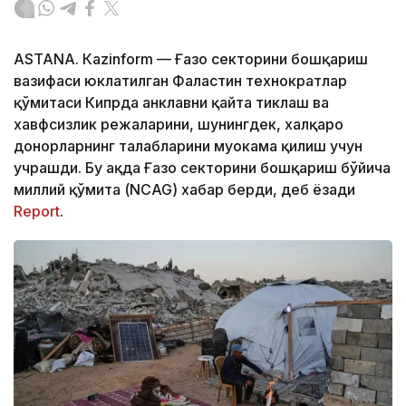
ASTANА. Кazinform — Ғазо секторини бошқариш
вазифаси юклатилган Фаластин технократлар
қўмитаси Кипрда анклавни қайта тиклаш ва
хавфсизлик режаларини, шунингдек, халқаро
донорларнинг талабларини муҳокама қилиш учун
учрашди. Бу ҳақда Ғазо секторини бошқариш бўйича
миллий қўмита (NCAG) хабар берди, деб ёзади
Report
.