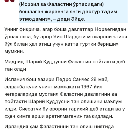
(Исроил ва Фаластин ўртасидаги)
бошлаган жараёнга янги дастур тақдим
этмоқдамиз», – деди Эйде.
Унинг фикрича, агар бошқа давлатлар Норвегиядан
ўрнак олса, бу қарор Яқин Шарқдаги можарони «тинч
йўл билан ҳал этиш учун катта туртки бериши»
мумкин.
Мадрид Шарқий Қуддусни Фаластин пойтахти деб
тан олди
Испания бош вазири Педро Санчес 28 май,
сешанба куни унинг мамлакати 1967 йил
чегараларида мустақил Фаластин давлатини ва
пойтахти Шарқий Қуддусни тан олишини маълум
қилди. Сиёсатчи бу қарорни тарихий деб атади ва у
«ҳеч кимга қарши қаратилмагани» таъкидлади.
Ирландия ҳам Фаластинни тан олиш ниятида