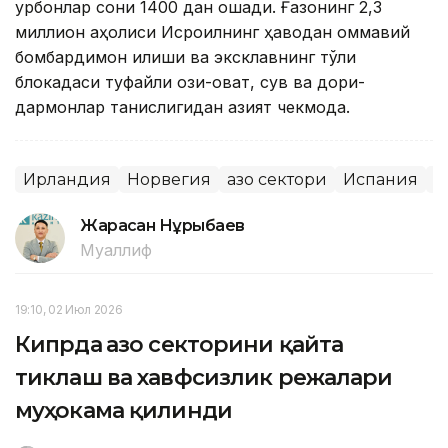
қурбонлар сони 1400 дан ошади. Ғазонинг 2,3
миллион аҳолиси Исроилнинг ҳаводан оммавий
бомбардимон қилиши ва эксклавнинг тўлиқ
блокадаси туфайли озиқ-овқат, сув ва дори-
дармонлар танқислигидан азият чекмоқда.
Ирландия
Норвегия
Ғазо сектори
Испания
И
Жарасқан Нұрыбаев
Муаллиф
19:10, 02 Июл 2026
Кипрда Ғазо секторини қайта
тиклаш ва хавфсизлик режалари
муҳокама қилинди