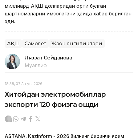
миллиард АҚШ долларидан ортиқ бўлган
шартномаларни имзолагани ҳақида хабар берилган
эди.
АҚШ
Самолёт
Жаҳон янгиликлари
Ляззат Сейданова
Муаллиф
18:38, 07 Август 2026
Хитойдан электромобиллар
экспорти 120 фоизга ошди
ASTANA. Kazinform - 2026 йилнинг биринчи ярим