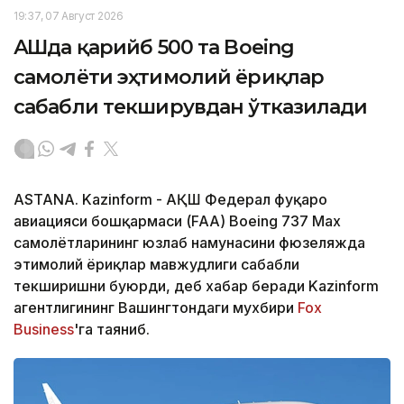
19:37, 07 Август 2026
АҚШда қарийб 500 та Boeing
самолёти эҳтимолий ёриқлар
сабабли текширувдан ўтказилади
ASTANA. Kazinform - АҚШ Федерал фуқаро
авиацияси бошқармаси (FAA) Boeing 737 Max
самолётларининг юзлаб намунасини фюзеляжда
эҳтимолий ёриқлар мавжудлиги сабабли
текширишни буюрди, деб хабар беради Kazinform
агентлигининг Вашингтондаги мухбири
Fox
Business
'га таяниб.