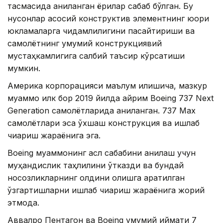
тасмасида аниқланган ёриқлар сабаб бўлган. Бу
нуқсонлар асосий конструктив элементнинг юқори
юкламаларга чидамлилигини пасайтириши ва
самолётнинг умумий конструкциявий
мустаҳкамлигига салбий таъсир кўрсатиши
мумкин.
Америка корпорацияси маълум қилишича, мазкур
муаммо илк бор 2019 йилда айрим Boeing 737 Next
Generation самолётларида аниқланган. 737 Max
самолётлари эса ўхшаш конструкция ва ишлаб
чиқариш жараёнига эга.
Boeing муаммонинг асл сабабини аниқлаш учун
муҳандислик таҳлилини ўтказди ва бундай
носозликларнинг олдини олишга қаратилган
ўзгартишларни ишлаб чиқариш жараёнига жорий
этмоқда.
Аввалроқ Пентагон ва Boeing умумий қиймати 7