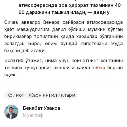
атмосферасида эса ҳарорат тахминан 40-
60 даражани ташкил қилади, — деди у.
Сичев аввалроқ Венера сайёраси атмосферасида
ҳаёт мавжудлигига далил бўлиши мумкин бўлган
бирикмалар топилгани ҳақида хабарлар бўлганини
эслатди. Бироқ, олим бундай гипотезани жуда
баҳсли деб атади.
Эслатиб ўтамиз, нима учун коинотнинг кенгайиш
тезлиги тушунарсиз эканлиги ҳақида
хабар
берган
эдик.
Коинот
Жаҳон янгиликлари
Бекабат Узаков
Муаллиф