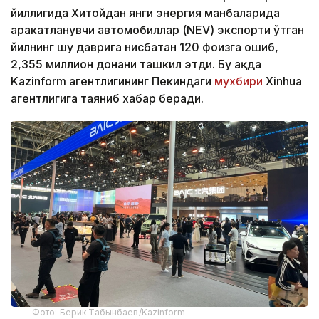
йиллигида Хитойдан янги энергия манбаларида
ҳаракатланувчи автомобиллар (NEV) экспорти ўтган
йилнинг шу даврига нисбатан 120 фоизга ошиб,
2,355 миллион донани ташкил этди. Бу ҳақда
Kazinform агентлигининг Пекиндаги
мухбири
Xinhua
агентлигига таяниб хабар беради.
Фото: Берик Табынбаев/Kazinform