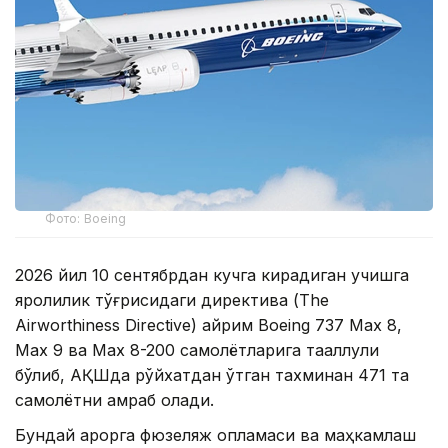
Фото: Boeing
2026 йил 10 сентябрдан кучга кирадиган учишга
яроқлилик тўғрисидаги директива (The
Airworthiness Directive) айрим Boeing 737 Max 8,
Max 9 ва Max 8-200 самолётларига тааллуқли
бўлиб, АҚШда рўйхатдан ўтган тахминан 471 та
самолётни қамраб олади.
Бундай қарорга фюзеляж қопламаси ва маҳкамлаш