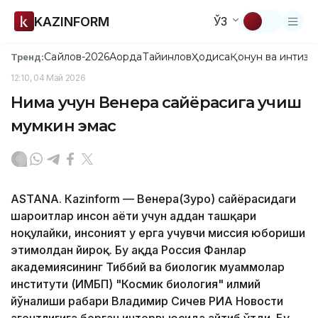
KAZINFORM
ЎЗ
Сайлов-2026
Ақорда
Тайинлов
Ҳодиса
Қонун ва интизо
Тренд:
12:10, 04 Май 2026
Нима учун Венера сайёрасига учиш
мумкин эмас
ASTANА. Кazinform — Венера(Зуҳро) сайёрасидаги
шароитлар инсон ҳаёти учун ҳаддан ташқари
ноқулайки, инсоният у ерга учувчи миссия юбориши
эҳтимолдан йироқ. Бу ҳақда Россия Фанлар
академиясининг Тиббий ва биологик муаммолар
институти (ИМБП) "Космик биология" илмий
йўналиши раҳбари Владимир Сичев РИА Новости