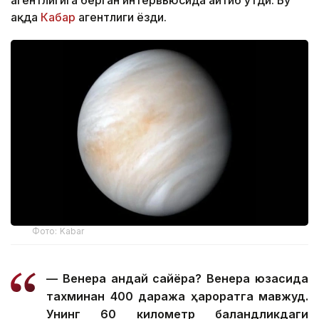
агентлигига берган интервьюсида айтиб ўтди. Бу
ҳақда
Кабар
агентлиги ёзди.
Фото: Kabar
— Венера қандай сайёра? Венера юзасида
тахминан 400 даража ҳароратга мавжуд.
Унинг 60 километр баландликдаги