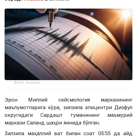
Фото: Аnadolu
Эрон Миллий сейсмология марказининг
маълумотларига кўра, зилзила эпицентри Дизфул
округидаги Сардашт туманининг маъмурий
маркази Саланд шаҳри яқинида бўлган.
Зилзила маҳаллий вақт билан соат 05:55 да қайд