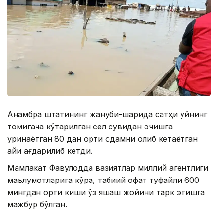
Анамбра штатининг жануби-шарқида сатҳи уйнинг
томигача кўтарилган сел сувидан қочишга
уринаётган 80 дан ортиқ одамни олиб кетаётган
қайиқ ағдарилиб кетди.
Мамлакат Фавқулодда вазиятлар миллий агентлиги
маълумотларига кўра, табиий офат туфайли 600
мингдан ортиқ киши ўз яшаш жойини тарк этишга
мажбур бўлган.