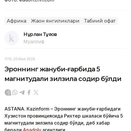
Африка
Жаҳон янгиликлари
Табиий офат
Нұрлан Тұяқов
Муаллиф
11:10, 20 Июл 2026
Эроннинг жануби-ғарбида 5
магнитудали зилзила содир бўлди
ASTANА. Кazinform – Эроннинг жануби-ғарбидаги
Хузистон провинциясида Рихтер шкаласи бўйича 5
магнитудали зилзила содир бўлди, деб хабар
беради
Аnadolu
агентлиги.