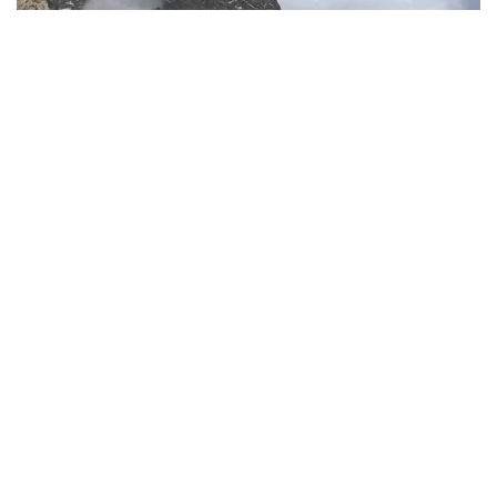
Фото: КЧС РТ
Ҳисобот матбуот анжуманида Тожикистон
Фавқулодда вазиятлар ва фуқаро муҳофазаси
қўмитаси раиси Ражабали Раҳмонали ҳисобот
даврида мамлакатда табиий хусусиятдаги 741 та
фавқулодда вазият қайд этилганини маълум қилди.
Аҳоли ва иқтисодиётга энг катта зарарни қор
кўчкилари ва сел оқимлари етказган. Олти ой