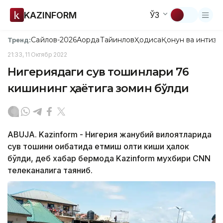
KAZINFORM
ЎЗ
Сайлов-2026
Ақорда
Тайинлов
Ҳодиса
Қонун ва интизо
Тренд:
21:33, 11 Октябр 2022
Нигериядаги сув тошқинлари 76
кишининг ҳаётига зомин бўлди
ABUJA. Kazinform - Нигерия жанубий вилоятларида
сув тошқини оқибатида етмиш олти киши ҳалок
бўлди, деб хабар бермоқда Kazinform мухбири CNN
телеканалига таяниб.