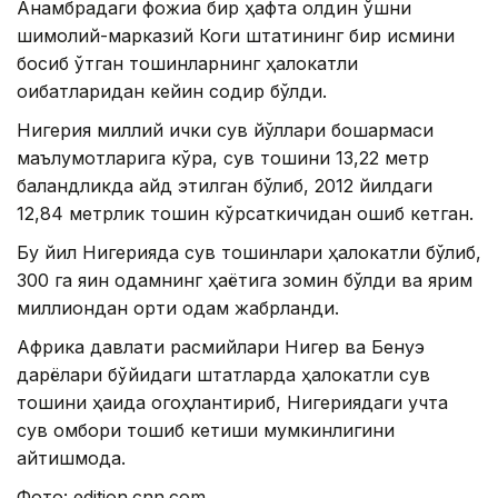
Анамбрадаги фожиа бир ҳафта олдин қўшни
шимолий-марказий Коги штатининг бир қисмини
босиб ўтган тошқинларнинг ҳалокатли
оқибатларидан кейин содир бўлди.
Нигерия миллий ички сув йўллари бошқармаси
маълумотларига кўра, сув тошқини 13,22 метр
баландликда қайд этилган бўлиб, 2012 йилдаги
12,84 метрлик тошқин кўрсаткичидан ошиб кетган.
Бу йил Нигерияда сув тошқинлари ҳалокатли бўлиб,
300 га яқин одамнинг ҳаётига зомин бўлди ва ярим
миллиондан ортиқ одам жабрланди.
Африка давлати расмийлари Нигер ва Бенуэ
дарёлари бўйидаги штатларда ҳалокатли сув
тошқини ҳақида огоҳлантириб, Нигериядаги учта
сув омбори тошиб кетиши мумкинлигини
айтишмоқда.
Фото: edition.cnn.com