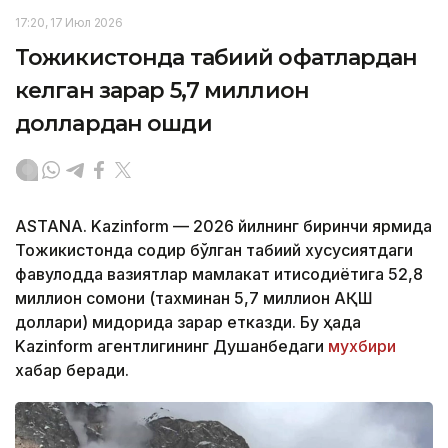
17:20, 17 Июл 2026
Тожикистонда табиий офатлардан
келган зарар 5,7 миллион
доллардан ошди
ASTANA. Kazinform — 2026 йилнинг биринчи ярмида
Тожикистонда содир бўлган табиий хусусиятдаги
фавқулодда вазиятлар мамлакат иқтисодиётига 52,8
миллион сомони (тахминан 5,7 миллион АҚШ
доллари) миқдорида зарар етказди. Бу ҳақда
Kazinform агентлигининг Душанбедаги
мухбири
хабар беради.