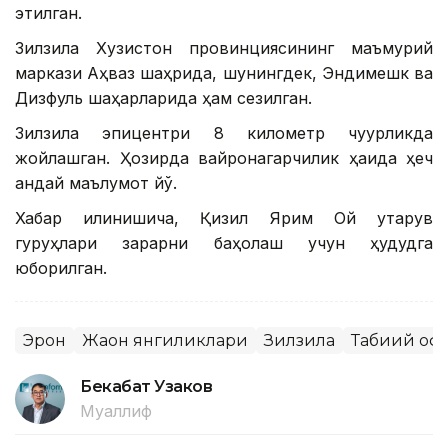
этилган.
Зилзила Хузистон провинциясининг маъмурий
маркази Аҳваз шаҳрида, шунингдек, Эндимешк ва
Дизфуль шаҳарларида ҳам сезилган.
Зилзила эпицентри 8 километр чуқурликда
жойлашган. Ҳозирда вайронагарчилик ҳақида ҳеч
қандай маълумот йўқ.
Хабар қилинишича, Қизил Ярим Ой қутқарув
гуруҳлари зарарни баҳолаш учун ҳудудга
юборилган.
Эрон
Жаҳон янгиликлари
Зилзила
Табиий оф
Бекабат Узаков
Муаллиф